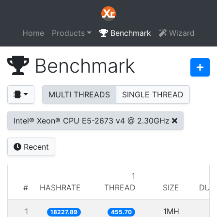
Home
Products
Benchmark
Wizard
Benchmark
MULTI THREADS
SINGLE THREAD
Intel® Xeon® CPU E5-2673 v4 @ 2.30GHz
Recent
1
#
HASHRATE
THREAD
SIZE
DUR
1
1MH
5
18227.89
455.70