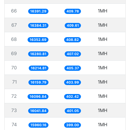
66
1MH
6
16391.29
409.78
67
1MH
6
16384.31
409.61
68
1MH
16352.69
408.82
69
1MH
6
16280.81
407.02
70
1MH
6
16214.81
405.37
71
1MH
6
16159.79
403.99
72
1MH
6
16096.84
402.42
73
1MH
6
16041.84
401.05
74
1MH
6
15960.16
399.00