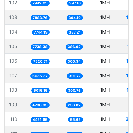
102
1MH
12
7942.05
397.10
103
1MH
12
7883.76
394.19
104
1MH
12
7744.19
387.21
105
1MH
12
7738.38
386.92
106
1MH
13
7326.71
366.34
107
1MH
16
6035.37
301.77
108
1MH
16
6015.15
300.76
109
1MH
2
4736.35
236.82
110
1MH
22
4451.65
55.65