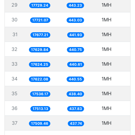
29
1MH
5
17729.24
443.23
30
1MH
5
17721.07
443.03
31
1MH
5
17677.21
441.93
32
1MH
5
17629.84
440.75
33
1MH
5
17624.25
440.61
34
1MH
5
17622.08
440.55
35
1MH
5
17536.17
438.40
36
1MH
17513.13
437.83
37
1MH
17509.46
437.74