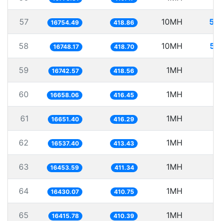
57
10MH
59
16754.49
418.86
58
10MH
59
16748.17
418.70
59
1MH
5
16742.57
418.56
60
1MH
6
16658.06
416.45
61
1MH
6
16651.40
416.29
62
1MH
6
16537.40
413.43
63
1MH
6
16453.59
411.34
64
1MH
6
16430.07
410.75
65
1MH
6
16415.78
410.39