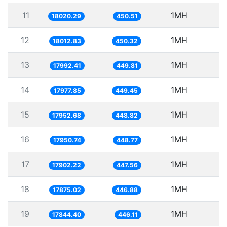
11
1MH
5
18020.29
450.51
12
1MH
5
18012.83
450.32
13
1MH
5
17992.41
449.81
14
1MH
5
17977.85
449.45
15
1MH
5
17952.68
448.82
16
1MH
5
17950.74
448.77
17
1MH
5
17902.22
447.56
18
1MH
5
17875.02
446.88
19
1MH
5
17844.40
446.11