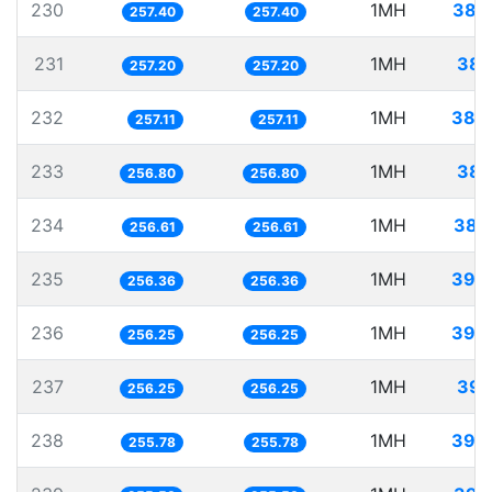
230
1MH
388
257.40
257.40
231
1MH
388
257.20
257.20
232
1MH
388
257.11
257.11
233
1MH
389
256.80
256.80
234
1MH
389
256.61
256.61
235
1MH
390
256.36
256.36
236
1MH
390
256.25
256.25
237
1MH
390
256.25
256.25
238
1MH
390
255.78
255.78