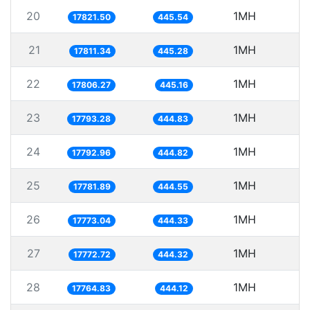
20
1MH
17821.50
445.54
21
1MH
5
17811.34
445.28
22
1MH
5
17806.27
445.16
23
1MH
5
17793.28
444.83
24
1MH
5
17792.96
444.82
25
1MH
5
17781.89
444.55
26
1MH
5
17773.04
444.33
27
1MH
5
17772.72
444.32
28
1MH
5
17764.83
444.12