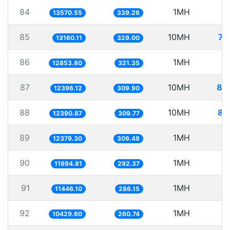
84
1MH
7
13570.55
339.26
85
10MH
75
13160.11
329.00
86
1MH
7
12853.80
321.35
87
10MH
80
12396.12
309.90
88
10MH
80
12390.87
309.77
89
1MH
8
12379.30
309.48
90
1MH
8
11694.81
292.37
91
1MH
8
11446.10
286.15
92
1MH
9
10429.60
260.74