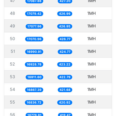
47
1MH
5
17087.88
427.20
48
1MH
5
17079.42
426.99
49
1MH
5
17077.96
426.95
50
1MH
5
17070.96
426.77
51
1MH
5
16990.91
424.77
52
1MH
5
16928.78
423.22
53
1MH
16911.60
422.79
54
1MH
5
16867.39
421.68
55
1MH
5
16836.72
420.92
56
1MH
5
16778.81
419.47