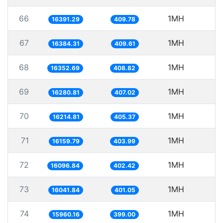
66
1MH
6
16391.29
409.78
67
1MH
6
16384.31
409.61
68
1MH
16352.69
408.82
69
1MH
6
16280.81
407.02
70
1MH
6
16214.81
405.37
71
1MH
6
16159.79
403.99
72
1MH
6
16096.84
402.42
73
1MH
6
16041.84
401.05
74
1MH
6
15960.16
399.00