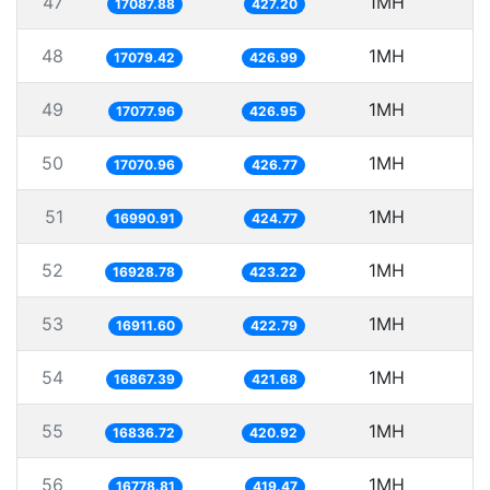
47
1MH
5
17087.88
427.20
48
1MH
5
17079.42
426.99
49
1MH
5
17077.96
426.95
50
1MH
5
17070.96
426.77
51
1MH
5
16990.91
424.77
52
1MH
5
16928.78
423.22
53
1MH
16911.60
422.79
54
1MH
5
16867.39
421.68
55
1MH
5
16836.72
420.92
56
1MH
5
16778.81
419.47