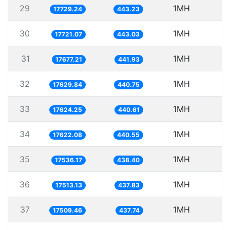
29
1MH
5
17729.24
443.23
30
1MH
5
17721.07
443.03
31
1MH
5
17677.21
441.93
32
1MH
5
17629.84
440.75
33
1MH
5
17624.25
440.61
34
1MH
5
17622.08
440.55
35
1MH
5
17536.17
438.40
36
1MH
17513.13
437.83
37
1MH
17509.46
437.74