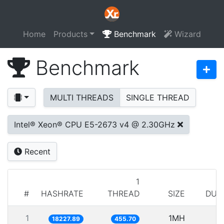
Home
Products
Benchmark
Wizard
Benchmark
MULTI THREADS
SINGLE THREAD
Intel® Xeon® CPU E5-2673 v4 @ 2.30GHz
Recent
1
#
HASHRATE
THREAD
SIZE
DUR
1
1MH
5
18227.89
455.70