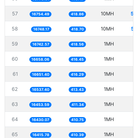
57
10MH
59
16754.49
418.86
58
10MH
59
16748.17
418.70
59
1MH
5
16742.57
418.56
60
1MH
6
16658.06
416.45
61
1MH
6
16651.40
416.29
62
1MH
6
16537.40
413.43
63
1MH
6
16453.59
411.34
64
1MH
6
16430.07
410.75
65
1MH
6
16415.78
410.39