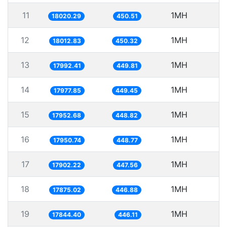
11
1MH
5
18020.29
450.51
12
1MH
5
18012.83
450.32
13
1MH
5
17992.41
449.81
14
1MH
5
17977.85
449.45
15
1MH
5
17952.68
448.82
16
1MH
5
17950.74
448.77
17
1MH
5
17902.22
447.56
18
1MH
5
17875.02
446.88
19
1MH
5
17844.40
446.11