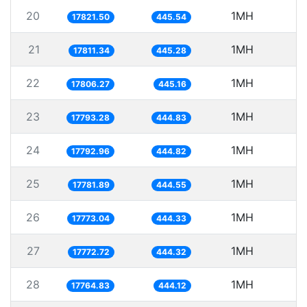
20
1MH
17821.50
445.54
21
1MH
5
17811.34
445.28
22
1MH
5
17806.27
445.16
23
1MH
5
17793.28
444.83
24
1MH
5
17792.96
444.82
25
1MH
5
17781.89
444.55
26
1MH
5
17773.04
444.33
27
1MH
5
17772.72
444.32
28
1MH
5
17764.83
444.12