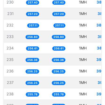
230
1MH
388
257.40
257.40
231
1MH
388
257.20
257.20
232
1MH
388
257.11
257.11
233
1MH
389
256.80
256.80
234
1MH
389
256.61
256.61
235
1MH
390
256.36
256.36
236
1MH
390
256.25
256.25
237
1MH
390
256.25
256.25
238
1MH
390
255.78
255.78