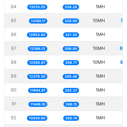
84
1MH
7
13570.55
339.26
85
10MH
75
13160.11
329.00
86
1MH
7
12853.80
321.35
87
10MH
80
12396.12
309.90
88
10MH
80
12390.87
309.77
89
1MH
8
12379.30
309.48
90
1MH
8
11694.81
292.37
91
1MH
8
11446.10
286.15
92
1MH
9
10429.60
260.74