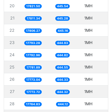
20
1MH
17821.50
445.54
21
1MH
5
17811.34
445.28
22
1MH
5
17806.27
445.16
23
1MH
5
17793.28
444.83
24
1MH
5
17792.96
444.82
25
1MH
5
17781.89
444.55
26
1MH
5
17773.04
444.33
27
1MH
5
17772.72
444.32
28
1MH
5
17764.83
444.12