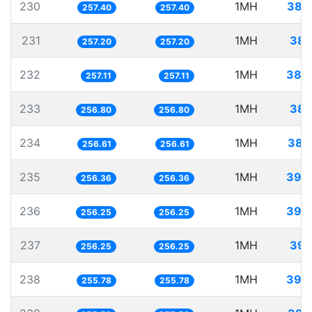
230
1MH
388
257.40
257.40
231
1MH
388
257.20
257.20
232
1MH
388
257.11
257.11
233
1MH
389
256.80
256.80
234
1MH
389
256.61
256.61
235
1MH
390
256.36
256.36
236
1MH
390
256.25
256.25
237
1MH
390
256.25
256.25
238
1MH
390
255.78
255.78