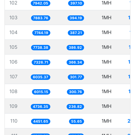
102
1MH
12
7942.05
397.10
103
1MH
12
7883.76
394.19
104
1MH
12
7744.19
387.21
105
1MH
12
7738.38
386.92
106
1MH
13
7326.71
366.34
107
1MH
16
6035.37
301.77
108
1MH
16
6015.15
300.76
109
1MH
2
4736.35
236.82
110
1MH
22
4451.65
55.65