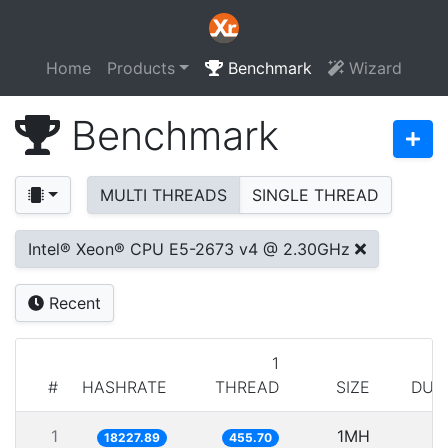
Home
Products
Benchmark
Wizard
Benchmark
MULTI THREADS
SINGLE THREAD
Intel® Xeon® CPU E5-2673 v4 @ 2.30GHz
Recent
1
#
HASHRATE
THREAD
SIZE
DUR
1
1MH
5
18227.89
455.70