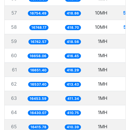
57
10MH
59
16754.49
418.86
58
10MH
59
16748.17
418.70
59
1MH
5
16742.57
418.56
60
1MH
6
16658.06
416.45
61
1MH
6
16651.40
416.29
62
1MH
6
16537.40
413.43
63
1MH
6
16453.59
411.34
64
1MH
6
16430.07
410.75
65
1MH
6
16415.78
410.39