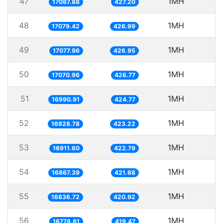
47
1MH
5
17087.88
427.20
48
1MH
5
17079.42
426.99
49
1MH
5
17077.96
426.95
50
1MH
5
17070.96
426.77
51
1MH
5
16990.91
424.77
52
1MH
5
16928.78
423.22
53
1MH
16911.60
422.79
54
1MH
5
16867.39
421.68
55
1MH
5
16836.72
420.92
56
1MH
5
16778.81
419.47