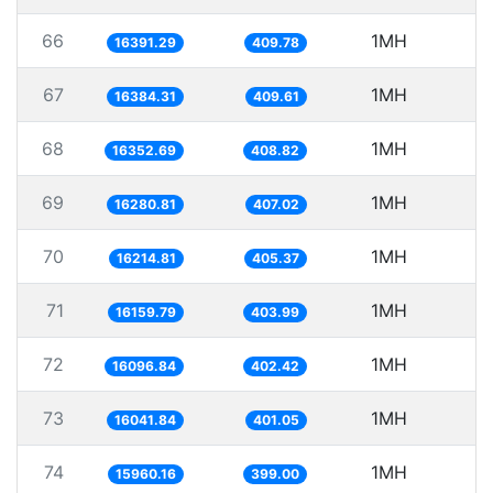
66
1MH
6
16391.29
409.78
67
1MH
6
16384.31
409.61
68
1MH
16352.69
408.82
69
1MH
6
16280.81
407.02
70
1MH
6
16214.81
405.37
71
1MH
6
16159.79
403.99
72
1MH
6
16096.84
402.42
73
1MH
6
16041.84
401.05
74
1MH
6
15960.16
399.00