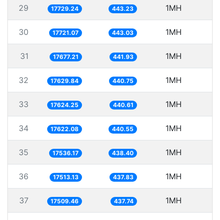
29
1MH
5
17729.24
443.23
30
1MH
5
17721.07
443.03
31
1MH
5
17677.21
441.93
32
1MH
5
17629.84
440.75
33
1MH
5
17624.25
440.61
34
1MH
5
17622.08
440.55
35
1MH
5
17536.17
438.40
36
1MH
17513.13
437.83
37
1MH
17509.46
437.74