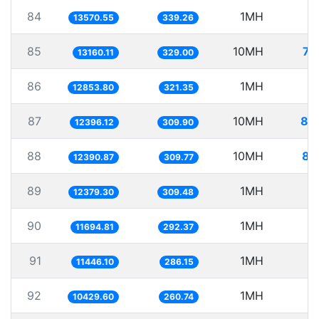
84
1MH
7
13570.55
339.26
85
10MH
75
13160.11
329.00
86
1MH
7
12853.80
321.35
87
10MH
80
12396.12
309.90
88
10MH
80
12390.87
309.77
89
1MH
8
12379.30
309.48
90
1MH
8
11694.81
292.37
91
1MH
8
11446.10
286.15
92
1MH
9
10429.60
260.74