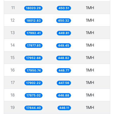
11
1MH
5
18020.29
450.51
12
1MH
5
18012.83
450.32
13
1MH
5
17992.41
449.81
14
1MH
5
17977.85
449.45
15
1MH
5
17952.68
448.82
16
1MH
5
17950.74
448.77
17
1MH
5
17902.22
447.56
18
1MH
5
17875.02
446.88
19
1MH
5
17844.40
446.11