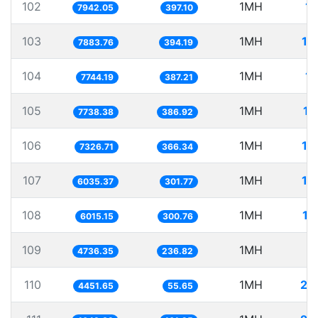
102
1MH
12
7942.05
397.10
103
1MH
12
7883.76
394.19
104
1MH
12
7744.19
387.21
105
1MH
12
7738.38
386.92
106
1MH
13
7326.71
366.34
107
1MH
16
6035.37
301.77
108
1MH
16
6015.15
300.76
109
1MH
2
4736.35
236.82
110
1MH
22
4451.65
55.65