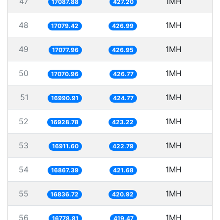
47
1MH
5
17087.88
427.20
48
1MH
5
17079.42
426.99
49
1MH
5
17077.96
426.95
50
1MH
5
17070.96
426.77
51
1MH
5
16990.91
424.77
52
1MH
5
16928.78
423.22
53
1MH
16911.60
422.79
54
1MH
5
16867.39
421.68
55
1MH
5
16836.72
420.92
56
1MH
5
16778.81
419.47