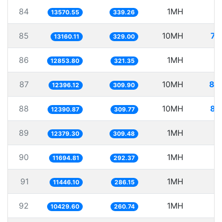
84
1MH
7
13570.55
339.26
85
10MH
75
13160.11
329.00
86
1MH
7
12853.80
321.35
87
10MH
80
12396.12
309.90
88
10MH
80
12390.87
309.77
89
1MH
8
12379.30
309.48
90
1MH
8
11694.81
292.37
91
1MH
8
11446.10
286.15
92
1MH
9
10429.60
260.74