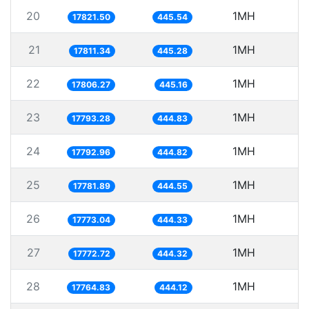
20
1MH
17821.50
445.54
21
1MH
5
17811.34
445.28
22
1MH
5
17806.27
445.16
23
1MH
5
17793.28
444.83
24
1MH
5
17792.96
444.82
25
1MH
5
17781.89
444.55
26
1MH
5
17773.04
444.33
27
1MH
5
17772.72
444.32
28
1MH
5
17764.83
444.12