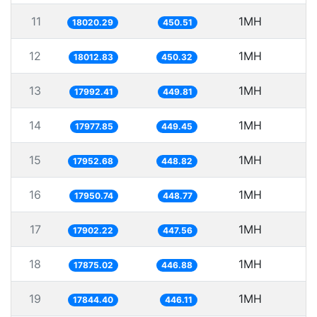
11
1MH
5
18020.29
450.51
12
1MH
5
18012.83
450.32
13
1MH
5
17992.41
449.81
14
1MH
5
17977.85
449.45
15
1MH
5
17952.68
448.82
16
1MH
5
17950.74
448.77
17
1MH
5
17902.22
447.56
18
1MH
5
17875.02
446.88
19
1MH
5
17844.40
446.11