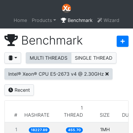
Home
Products
Benchmark
Wizard
Benchmark
MULTI THREADS
SINGLE THREAD
Intel® Xeon® CPU E5-2673 v4 @ 2.30GHz
Recent
1
#
HASHRATE
THREAD
SIZE
DUR
1
1MH
5
18227.89
455.70