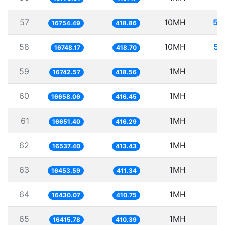
57
10MH
59
16754.49
418.86
58
10MH
59
16748.17
418.70
59
1MH
5
16742.57
418.56
60
1MH
6
16658.06
416.45
61
1MH
6
16651.40
416.29
62
1MH
6
16537.40
413.43
63
1MH
6
16453.59
411.34
64
1MH
6
16430.07
410.75
65
1MH
6
16415.78
410.39