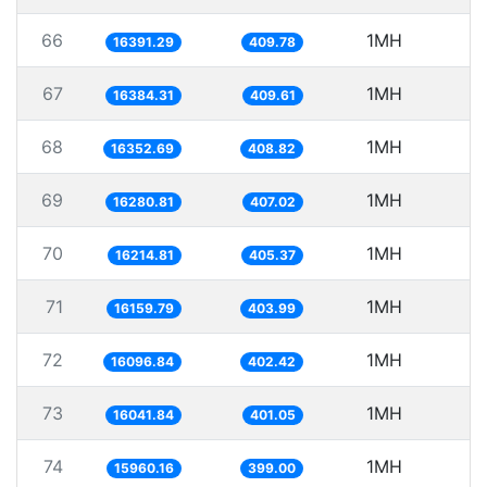
66
1MH
6
16391.29
409.78
67
1MH
6
16384.31
409.61
68
1MH
16352.69
408.82
69
1MH
6
16280.81
407.02
70
1MH
6
16214.81
405.37
71
1MH
6
16159.79
403.99
72
1MH
6
16096.84
402.42
73
1MH
6
16041.84
401.05
74
1MH
6
15960.16
399.00