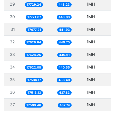
29
1MH
5
17729.24
443.23
30
1MH
5
17721.07
443.03
31
1MH
5
17677.21
441.93
32
1MH
5
17629.84
440.75
33
1MH
5
17624.25
440.61
34
1MH
5
17622.08
440.55
35
1MH
5
17536.17
438.40
36
1MH
17513.13
437.83
37
1MH
17509.46
437.74