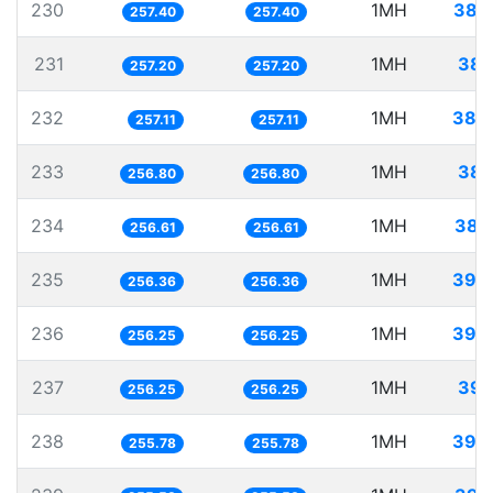
230
1MH
388
257.40
257.40
231
1MH
388
257.20
257.20
232
1MH
388
257.11
257.11
233
1MH
389
256.80
256.80
234
1MH
389
256.61
256.61
235
1MH
390
256.36
256.36
236
1MH
390
256.25
256.25
237
1MH
390
256.25
256.25
238
1MH
390
255.78
255.78