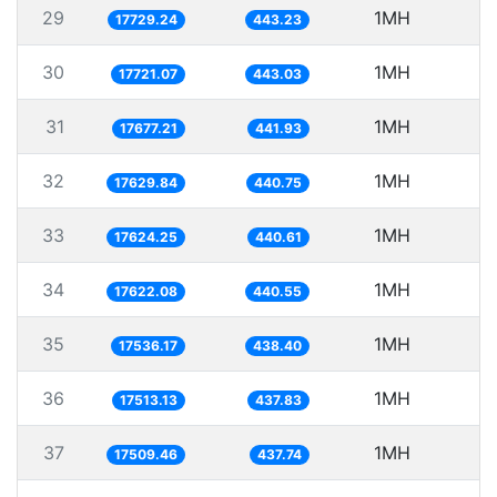
29
1MH
5
17729.24
443.23
30
1MH
5
17721.07
443.03
31
1MH
5
17677.21
441.93
32
1MH
5
17629.84
440.75
33
1MH
5
17624.25
440.61
34
1MH
5
17622.08
440.55
35
1MH
5
17536.17
438.40
36
1MH
17513.13
437.83
37
1MH
17509.46
437.74