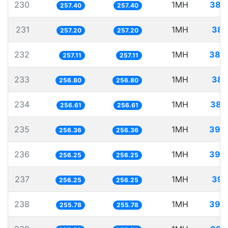
230
1MH
388
257.40
257.40
231
1MH
388
257.20
257.20
232
1MH
388
257.11
257.11
233
1MH
389
256.80
256.80
234
1MH
389
256.61
256.61
235
1MH
390
256.36
256.36
236
1MH
390
256.25
256.25
237
1MH
390
256.25
256.25
238
1MH
390
255.78
255.78