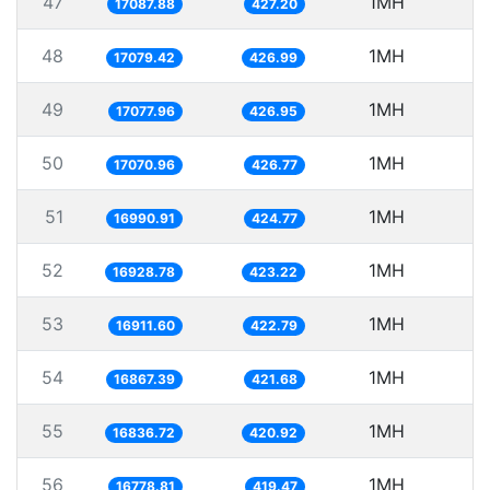
47
1MH
5
17087.88
427.20
48
1MH
5
17079.42
426.99
49
1MH
5
17077.96
426.95
50
1MH
5
17070.96
426.77
51
1MH
5
16990.91
424.77
52
1MH
5
16928.78
423.22
53
1MH
16911.60
422.79
54
1MH
5
16867.39
421.68
55
1MH
5
16836.72
420.92
56
1MH
5
16778.81
419.47