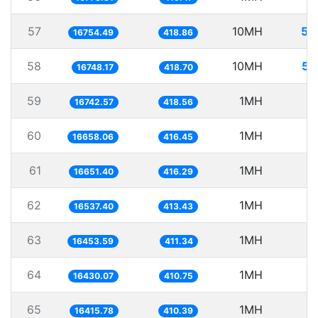
57
10MH
59
16754.49
418.86
58
10MH
59
16748.17
418.70
59
1MH
5
16742.57
418.56
60
1MH
6
16658.06
416.45
61
1MH
6
16651.40
416.29
62
1MH
6
16537.40
413.43
63
1MH
6
16453.59
411.34
64
1MH
6
16430.07
410.75
65
1MH
6
16415.78
410.39