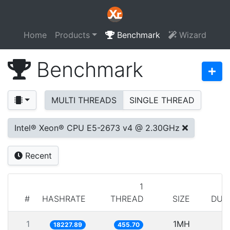
Home
Products
Benchmark
Wizard
Benchmark
MULTI THREADS
SINGLE THREAD
Intel® Xeon® CPU E5-2673 v4 @ 2.30GHz
Recent
1
#
HASHRATE
THREAD
SIZE
DUR
1
1MH
5
18227.89
455.70