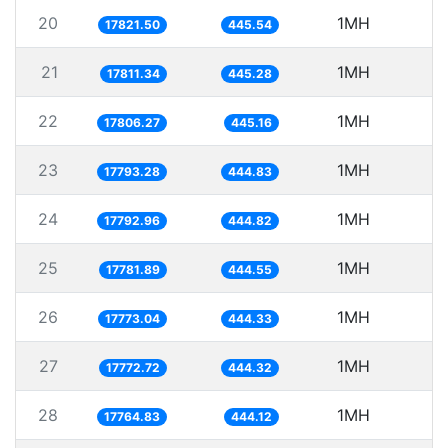
20
1MH
17821.50
445.54
21
1MH
5
17811.34
445.28
22
1MH
5
17806.27
445.16
23
1MH
5
17793.28
444.83
24
1MH
5
17792.96
444.82
25
1MH
5
17781.89
444.55
26
1MH
5
17773.04
444.33
27
1MH
5
17772.72
444.32
28
1MH
5
17764.83
444.12