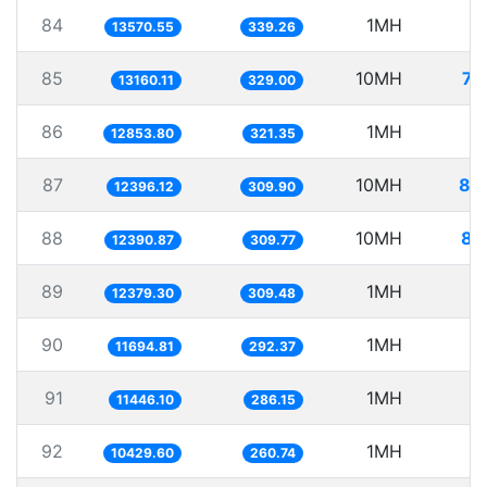
84
1MH
7
13570.55
339.26
85
10MH
75
13160.11
329.00
86
1MH
7
12853.80
321.35
87
10MH
80
12396.12
309.90
88
10MH
80
12390.87
309.77
89
1MH
8
12379.30
309.48
90
1MH
8
11694.81
292.37
91
1MH
8
11446.10
286.15
92
1MH
9
10429.60
260.74