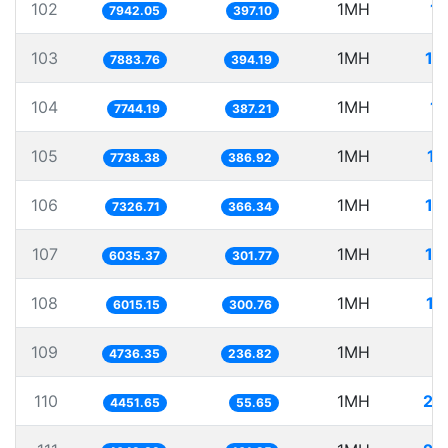
102
1MH
12
7942.05
397.10
103
1MH
12
7883.76
394.19
104
1MH
12
7744.19
387.21
105
1MH
12
7738.38
386.92
106
1MH
13
7326.71
366.34
107
1MH
16
6035.37
301.77
108
1MH
16
6015.15
300.76
109
1MH
2
4736.35
236.82
110
1MH
22
4451.65
55.65