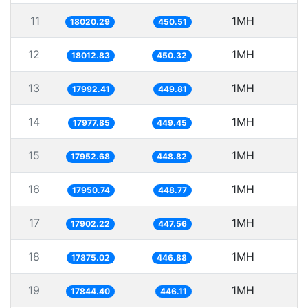
11
1MH
5
18020.29
450.51
12
1MH
5
18012.83
450.32
13
1MH
5
17992.41
449.81
14
1MH
5
17977.85
449.45
15
1MH
5
17952.68
448.82
16
1MH
5
17950.74
448.77
17
1MH
5
17902.22
447.56
18
1MH
5
17875.02
446.88
19
1MH
5
17844.40
446.11