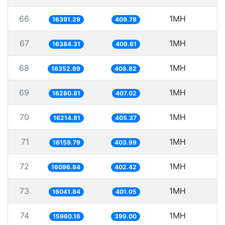
66
1MH
6
16391.29
409.78
67
1MH
6
16384.31
409.61
68
1MH
16352.69
408.82
69
1MH
6
16280.81
407.02
70
1MH
6
16214.81
405.37
71
1MH
6
16159.79
403.99
72
1MH
6
16096.84
402.42
73
1MH
6
16041.84
401.05
74
1MH
6
15960.16
399.00