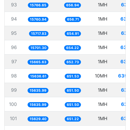
93
1MH
63.
15766.65
656.94
94
1MH
63.
15760.94
656.71
95
1MH
63.
15717.83
654.91
96
1MH
63.
15701.30
654.22
97
1MH
63.
15665.63
652.73
98
10MH
639.
15636.61
651.53
99
1MH
63.
15635.99
651.50
100
1MH
63.
15635.99
651.50
101
1MH
63.
15629.40
651.22