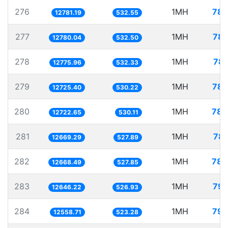
276
1MH
78.
12781.19
532.55
277
1MH
78.
12780.04
532.50
278
1MH
78.
12775.96
532.33
279
1MH
78.
12725.40
530.22
280
1MH
78.
12722.65
530.11
281
1MH
78.
12669.29
527.89
282
1MH
78.
12668.49
527.85
283
1MH
79.
12646.22
526.93
284
1MH
79.
12558.71
523.28