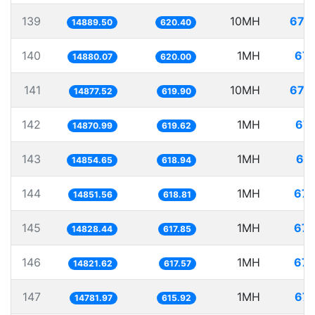
139
10MH
671.
14889.50
620.40
140
1MH
67.
14880.07
620.00
141
10MH
672.
14877.52
619.90
142
1MH
67.
14870.99
619.62
143
1MH
67.
14854.65
618.94
144
1MH
67.
14851.56
618.81
145
1MH
67.
14828.44
617.85
146
1MH
67.
14821.62
617.57
147
1MH
67.
14781.97
615.92