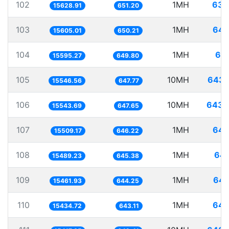
102
1MH
63.
15628.91
651.20
103
1MH
64.
15605.01
650.21
104
1MH
64.
15595.27
649.80
105
10MH
643.
15546.56
647.77
106
10MH
643.
15543.69
647.65
107
1MH
64.
15509.17
646.22
108
1MH
64.
15489.23
645.38
109
1MH
64.
15461.93
644.25
110
1MH
64.
15434.72
643.11