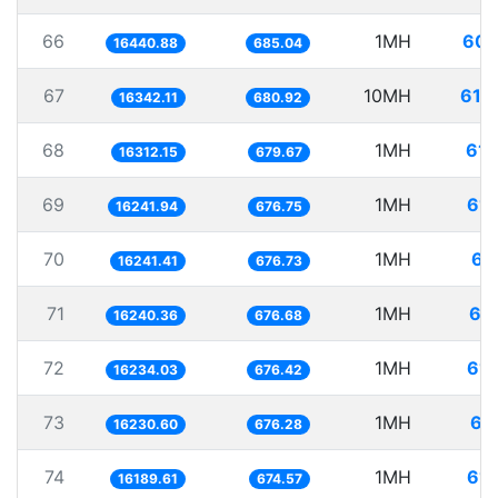
66
1MH
60.
16440.88
685.04
67
10MH
611
16342.11
680.92
68
1MH
61.
16312.15
679.67
69
1MH
61.
16241.94
676.75
70
1MH
61
16241.41
676.73
71
1MH
61
16240.36
676.68
72
1MH
61.
16234.03
676.42
73
1MH
61
16230.60
676.28
74
1MH
61.
16189.61
674.57