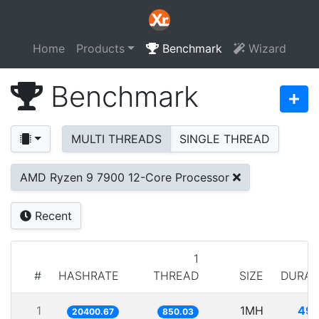
Home
Products
Benchmark
Wizard
Benchmark
MULTI THREADS
SINGLE THREAD
AMD Ryzen 9 7900 12-Core Processor
Recent
1
#
HASHRATE
THREAD
SIZE
DURAT
1
1MH
49.
20400.67
850.03