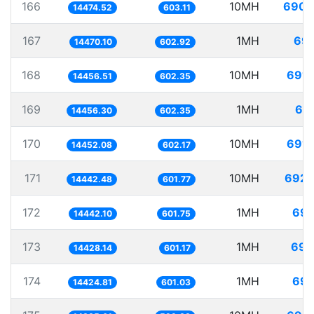
166
10MH
690.
14474.52
603.11
167
1MH
69.
14470.10
602.92
168
10MH
691.
14456.51
602.35
169
1MH
69.
14456.30
602.35
170
10MH
691.
14452.08
602.17
171
10MH
692.
14442.48
601.77
172
1MH
69.
14442.10
601.75
173
1MH
69.
14428.14
601.17
174
1MH
69.
14424.81
601.03