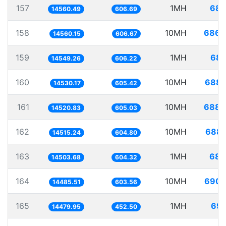
157
1MH
68.
14560.49
606.69
158
10MH
686.
14560.15
606.67
159
1MH
68.
14549.26
606.22
160
10MH
688.
14530.17
605.42
161
10MH
688.
14520.83
605.03
162
10MH
688.
14515.24
604.80
163
1MH
68.
14503.68
604.32
164
10MH
690.
14485.51
603.56
165
1MH
69.
14479.95
452.50