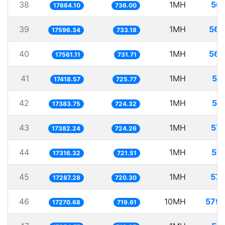
38
1MH
56.
17664.10
736.00
39
1MH
56.
17596.34
733.18
40
1MH
56.
17561.11
731.71
41
1MH
57
17418.57
725.77
42
1MH
57
17383.75
724.32
43
1MH
57.
17382.24
724.26
44
1MH
57.
17316.32
721.51
45
1MH
57.
17287.28
720.30
46
10MH
579.
17270.68
719.61