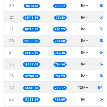
20
1MH
53.
18774.41
782.27
21
1MH
53.
18748.36
781.18
22
1MH
53.
18725.89
780.25
23
1MH
53.
18565.96
773.58
24
1MH
54.
18419.60
767.48
25
1MH
54.
18353.68
764.74
26
1MH
54.
18269.51
761.23
27
10MH
548.
18241.58
760.07
28
1MH
54.
18238.86
759.95