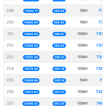
249
1MH
73.
13632.71
568.03
250
1MH
73.
13606.00
566.92
251
10MH
735.
13604.85
566.87
252
10MH
735.
13596.90
566.54
253
10MH
735.
13591.46
566.31
254
10MH
736.
13579.06
565.79
255
1MH
73.
13564.66
565.19
256
10MH
739.
13513.62
563.07
257
10MH
740.
13499.32
562.47