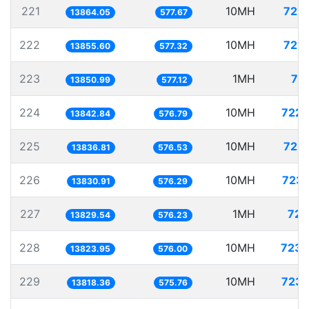
221
10MH
721.
13864.05
577.67
222
10MH
721.
13855.60
577.32
223
1MH
72
13850.99
577.12
224
10MH
722.
13842.84
576.79
225
10MH
722.
13836.81
576.53
226
10MH
723.
13830.91
576.29
227
1MH
72.
13829.54
576.23
228
10MH
723.
13823.95
576.00
229
10MH
723.
13818.36
575.76