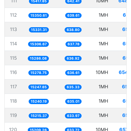
111
10MH
648.
15417.85
642.41
112
1MH
65.
15350.61
639.61
113
1MH
65.
15331.31
638.80
114
1MH
65.
15306.67
637.78
115
1MH
65.
15286.08
636.92
116
10MH
654.
15278.75
636.61
117
1MH
65.
15247.85
635.33
118
1MH
65.
15240.19
635.01
119
1MH
65.
15215.37
633.97
120
10MH
657.
15209.26
633.72