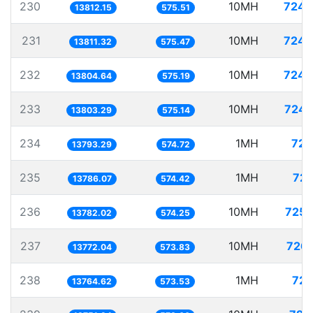
230
10MH
724.
13812.15
575.51
231
10MH
724.
13811.32
575.47
232
10MH
724.
13804.64
575.19
233
10MH
724.
13803.29
575.14
234
1MH
72.
13793.29
574.72
235
1MH
72.
13786.07
574.42
236
10MH
725.
13782.02
574.25
237
10MH
726.
13772.04
573.83
238
1MH
72.
13764.62
573.53