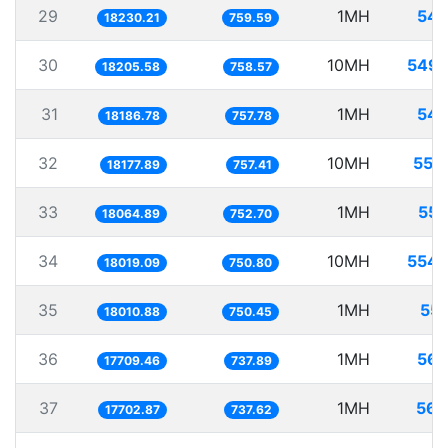
29
1MH
54.
18230.21
759.59
30
10MH
549.
18205.58
758.57
31
1MH
54.
18186.78
757.78
32
10MH
550
18177.89
757.41
33
1MH
55.
18064.89
752.70
34
10MH
554.
18019.09
750.80
35
1MH
55.
18010.88
750.45
36
1MH
56.
17709.46
737.89
37
1MH
56.
17702.87
737.62