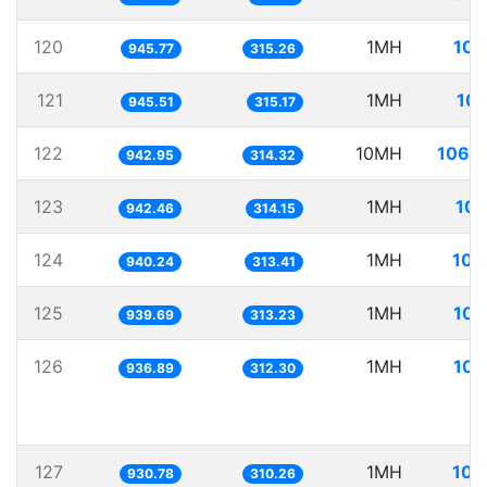
120
1MH
105
945.77
315.26
121
1MH
105
945.51
315.17
122
10MH
1060
942.95
314.32
123
1MH
106
942.46
314.15
124
1MH
106
940.24
313.41
125
1MH
106
939.69
313.23
126
1MH
106
936.89
312.30
127
1MH
107
930.78
310.26