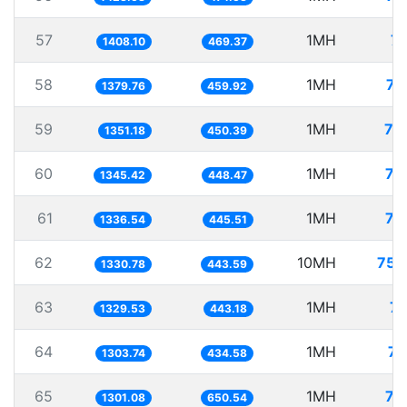
57
1MH
71
1408.10
469.37
58
1MH
72
1379.76
459.92
59
1MH
74
1351.18
450.39
60
1MH
74
1345.42
448.47
61
1MH
74
1336.54
445.51
62
10MH
751
1330.78
443.59
63
1MH
75
1329.53
443.18
64
1MH
76
1303.74
434.58
65
1MH
76
1301.08
650.54