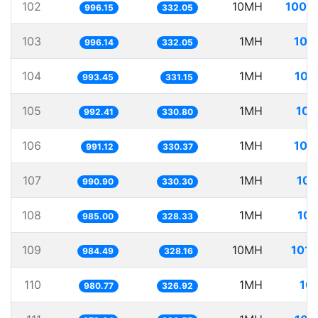
102
10MH
1003
996.15
332.05
103
1MH
100
996.14
332.05
104
1MH
100
993.45
331.15
105
1MH
100
992.41
330.80
106
1MH
100
991.12
330.37
107
1MH
100
990.90
330.30
108
1MH
101
985.00
328.33
109
10MH
1015
984.49
328.16
110
1MH
10
980.77
326.92