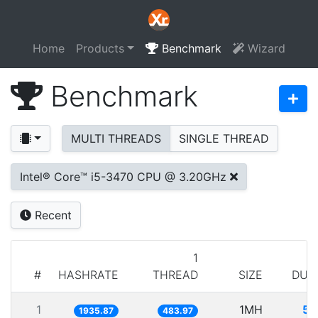
Home
Products
Benchmark
Wizard
Benchmark
MULTI THREADS
SINGLE THREAD
Intel® Core™ i5-3470 CPU @ 3.20GHz
Recent
1
#
HASHRATE
THREAD
SIZE
DUR
1
1MH
51
1935.87
483.97