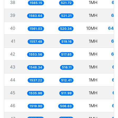
38
1MH
63
1565.15
521.72
39
1MH
63
1563.64
521.21
40
10MH
640
1561.03
520.34
41
1MH
64
1557.48
519.16
42
1MH
64
1553.56
517.85
43
1MH
64
1548.34
516.11
44
1MH
65
1537.22
512.41
45
1MH
65
1535.96
511.99
46
1MH
65
1519.90
506.63