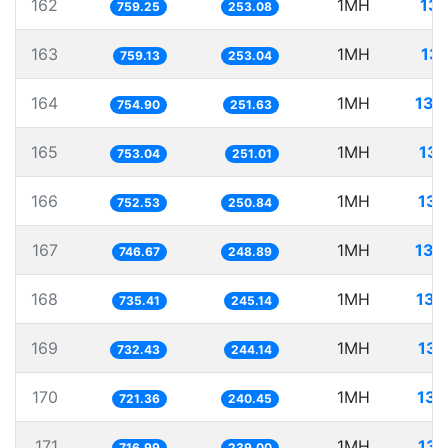
162
1MH
131
759.25
253.08
163
1MH
131
759.13
253.04
164
1MH
132
754.90
251.63
165
1MH
132
753.04
251.01
166
1MH
132
752.53
250.84
167
1MH
133
746.67
248.89
168
1MH
135
735.41
245.14
169
1MH
136
732.43
244.14
170
1MH
138
721.36
240.45
171
1MH
139
716.99
239.00