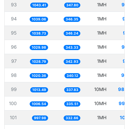
93
1MH
95
1043.41
347.80
94
1MH
96
1039.06
346.35
95
1MH
96
1038.73
346.24
96
1MH
97
1029.98
343.33
97
1MH
97
1028.79
342.93
98
1MH
98
1020.36
340.12
99
10MH
986
1013.49
337.83
100
10MH
993
1006.54
335.51
101
1MH
100
997.98
332.66