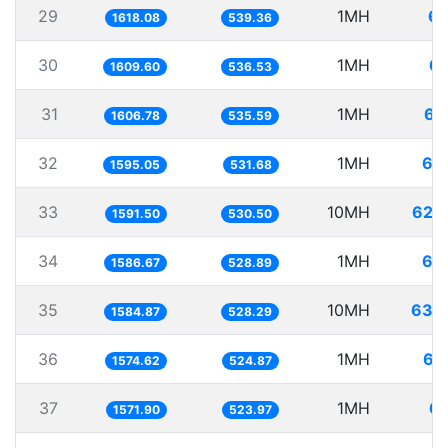
29
1MH
61
1618.08
539.36
30
1MH
62
1609.60
536.53
31
1MH
62
1606.78
535.59
32
1MH
62
1595.05
531.68
33
10MH
628
1591.50
530.50
34
1MH
63
1586.67
528.89
35
10MH
630
1584.87
528.29
36
1MH
63
1574.62
524.87
37
1MH
63
1571.90
523.97