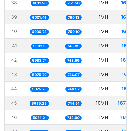
38
1MH
166
6011.96
751.50
39
1MH
166
6001.46
750.18
40
1MH
166
6000.78
750.10
41
1MH
166
5991.15
748.89
42
1MH
166
5988.74
748.59
43
1MH
167
5975.79
746.97
44
1MH
167
5975.75
746.97
45
10MH
1678
5959.25
744.91
46
1MH
168
5951.21
743.90