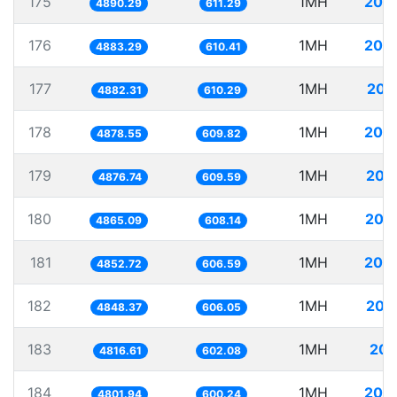
175
1MH
204
4890.29
611.29
176
1MH
204
4883.29
610.41
177
1MH
204
4882.31
610.29
178
1MH
204
4878.55
609.82
179
1MH
205
4876.74
609.59
180
1MH
205
4865.09
608.14
181
1MH
206
4852.72
606.59
182
1MH
206
4848.37
606.05
183
1MH
207
4816.61
602.08
184
1MH
208
4801.94
600.24