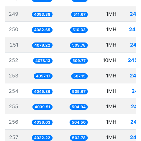
249
1MH
244
4093.38
511.67
250
1MH
244
4082.65
510.33
251
1MH
245
4078.22
509.78
252
10MH
2452
4078.13
509.77
253
1MH
246
4057.17
507.15
254
1MH
247
4045.36
505.67
255
1MH
247
4039.51
504.94
256
1MH
247
4036.03
504.50
257
1MH
248
4022.22
502.78