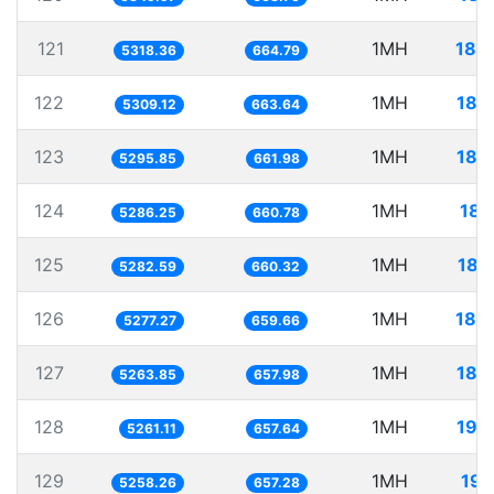
121
1MH
188
5318.36
664.79
122
1MH
188
5309.12
663.64
123
1MH
188
5295.85
661.98
124
1MH
189
5286.25
660.78
125
1MH
189
5282.59
660.32
126
1MH
189
5277.27
659.66
127
1MH
189
5263.85
657.98
128
1MH
190
5261.11
657.64
129
1MH
190
5258.26
657.28