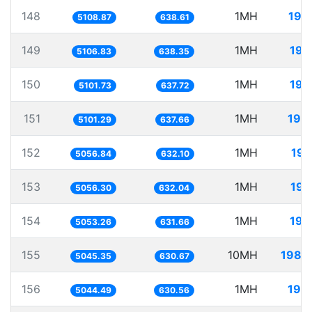
148
1MH
195
5108.87
638.61
149
1MH
195
5106.83
638.35
150
1MH
196
5101.73
637.72
151
1MH
196
5101.29
637.66
152
1MH
197
5056.84
632.10
153
1MH
197
5056.30
632.04
154
1MH
197
5053.26
631.66
155
10MH
1982
5045.35
630.67
156
1MH
198
5044.49
630.56