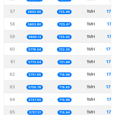
57
1MH
172
5803.90
725.49
58
1MH
172
5803.80
725.47
59
1MH
172
5800.13
725.02
60
1MH
173
5778.04
722.26
61
1MH
173
5773.54
721.69
62
1MH
173
5751.85
718.98
63
1MH
173
5750.76
718.85
64
1MH
174
5727.80
715.98
65
1MH
174
5727.51
715.94