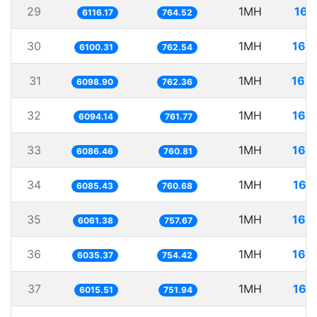
29
1MH
163
6116.17
764.52
30
1MH
163
6100.31
762.54
31
1MH
163
6098.90
762.36
32
1MH
164
6094.14
761.77
33
1MH
164
6086.46
760.81
34
1MH
164
6085.43
760.68
35
1MH
164
6061.38
757.67
36
1MH
165
6035.37
754.42
37
1MH
166
6015.51
751.94