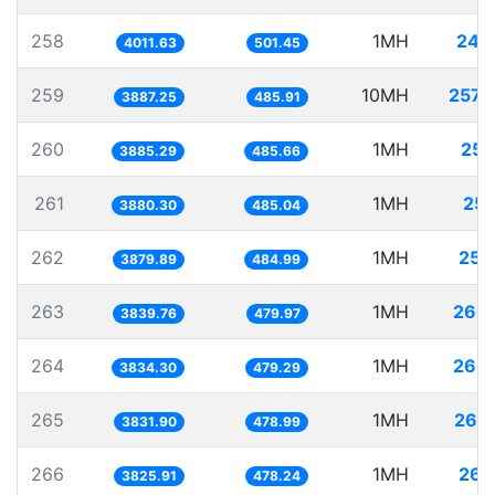
258
1MH
249
4011.63
501.45
259
10MH
2572
3887.25
485.91
260
1MH
257
3885.29
485.66
261
1MH
257
3880.30
485.04
262
1MH
257
3879.89
484.99
263
1MH
260
3839.76
479.97
264
1MH
260
3834.30
479.29
265
1MH
260
3831.90
478.99
266
1MH
261
3825.91
478.24