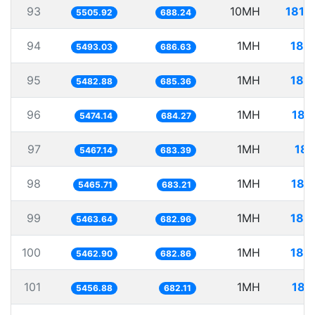
93
10MH
1816
5505.92
688.24
94
1MH
182
5493.03
686.63
95
1MH
182
5482.88
685.36
96
1MH
182
5474.14
684.27
97
1MH
182
5467.14
683.39
98
1MH
182
5465.71
683.21
99
1MH
183
5463.64
682.96
100
1MH
183
5462.90
682.86
101
1MH
183
5456.88
682.11