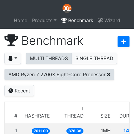
Home
Products
Benchmark
Wizard
Benchmark
MULTI THREADS
SINGLE THREAD
AMD Ryzen 7 2700X Eight-Core Processor
Recent
1
#
HASHRATE
THREAD
SIZE
DURA
1
1MH
142
7011.00
876.38