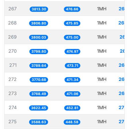
267
1MH
262
3813.30
476.66
268
1MH
262
3806.80
475.85
269
1MH
263
3800.03
475.00
270
1MH
263
3799.80
474.97
271
1MH
263
3789.64
473.71
272
1MH
265
3770.68
471.34
273
1MH
265
3768.49
471.06
274
1MH
276
3622.45
452.81
275
1MH
278
3588.63
448.58