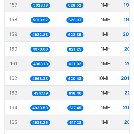
157
1MH
198
5028.18
628.52
158
1MH
199
5010.92
626.37
159
1MH
200
4982.83
622.85
160
1MH
201
4970.03
621.25
161
1MH
201
4968.18
621.02
162
10MH
2014
4963.88
620.48
163
1MH
202
4947.19
618.40
164
1MH
202
4939.59
617.45
165
1MH
202
4938.25
617.28