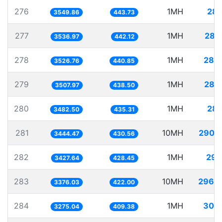
276
1MH
281
3549.86
443.73
277
1MH
282
3536.97
442.12
278
1MH
283
3526.76
440.85
279
1MH
285
3507.97
438.50
280
1MH
287
3482.50
435.31
281
10MH
2903
3444.47
430.56
282
1MH
291
3427.64
428.45
283
10MH
2962
3376.03
422.00
284
1MH
305
3275.04
409.38