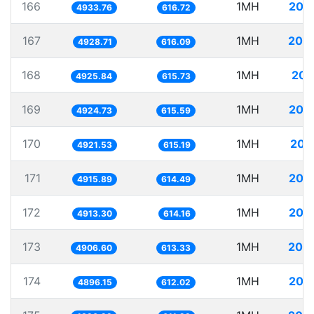
166
1MH
202
4933.76
616.72
167
1MH
202
4928.71
616.09
168
1MH
203
4925.84
615.73
169
1MH
203
4924.73
615.59
170
1MH
203
4921.53
615.19
171
1MH
203
4915.89
614.49
172
1MH
203
4913.30
614.16
173
1MH
203
4906.60
613.33
174
1MH
204
4896.15
612.02