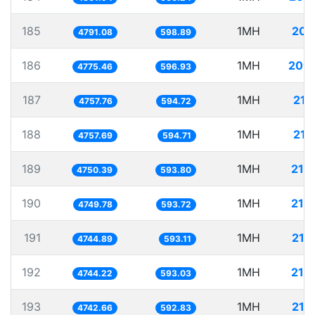
185
1MH
208
4791.08
598.89
186
1MH
209
4775.46
596.93
187
1MH
210
4757.76
594.72
188
1MH
210
4757.69
594.71
189
1MH
210
4750.39
593.80
190
1MH
210
4749.78
593.72
191
1MH
210
4744.89
593.11
192
1MH
210
4744.22
593.03
193
1MH
210
4742.66
592.83