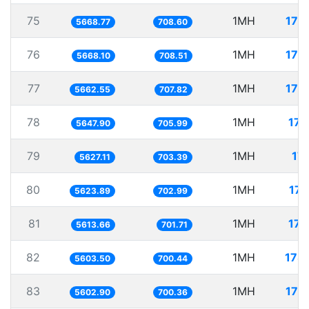
75
1MH
176
5668.77
708.60
76
1MH
176
5668.10
708.51
77
1MH
176
5662.55
707.82
78
1MH
177
5647.90
705.99
79
1MH
177
5627.11
703.39
80
1MH
177
5623.89
702.99
81
1MH
178
5613.66
701.71
82
1MH
178
5603.50
700.44
83
1MH
178
5602.90
700.36