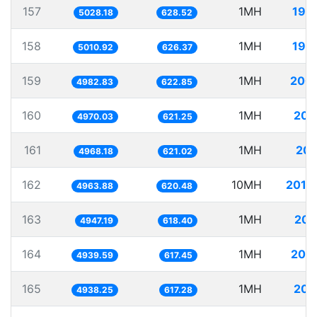
157
1MH
198
5028.18
628.52
158
1MH
199
5010.92
626.37
159
1MH
200
4982.83
622.85
160
1MH
201
4970.03
621.25
161
1MH
201
4968.18
621.02
162
10MH
2014
4963.88
620.48
163
1MH
202
4947.19
618.40
164
1MH
202
4939.59
617.45
165
1MH
202
4938.25
617.28