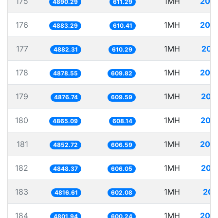
175
1MH
204
4890.29
611.29
176
1MH
204
4883.29
610.41
177
1MH
204
4882.31
610.29
178
1MH
204
4878.55
609.82
179
1MH
205
4876.74
609.59
180
1MH
205
4865.09
608.14
181
1MH
206
4852.72
606.59
182
1MH
206
4848.37
606.05
183
1MH
207
4816.61
602.08
184
1MH
208
4801.94
600.24