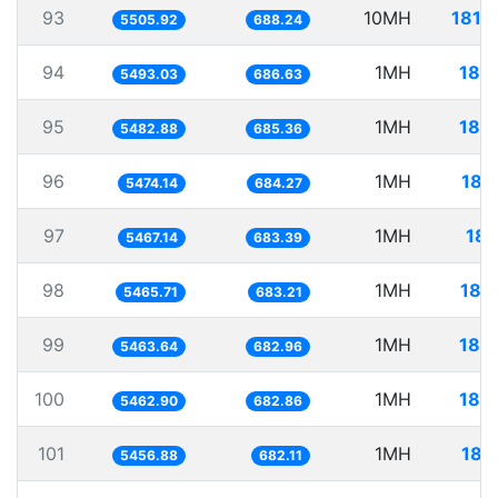
93
10MH
1816
5505.92
688.24
94
1MH
182
5493.03
686.63
95
1MH
182
5482.88
685.36
96
1MH
182
5474.14
684.27
97
1MH
182
5467.14
683.39
98
1MH
182
5465.71
683.21
99
1MH
183
5463.64
682.96
100
1MH
183
5462.90
682.86
101
1MH
183
5456.88
682.11