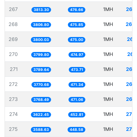
267
1MH
262
3813.30
476.66
268
1MH
262
3806.80
475.85
269
1MH
263
3800.03
475.00
270
1MH
263
3799.80
474.97
271
1MH
263
3789.64
473.71
272
1MH
265
3770.68
471.34
273
1MH
265
3768.49
471.06
274
1MH
276
3622.45
452.81
275
1MH
278
3588.63
448.58