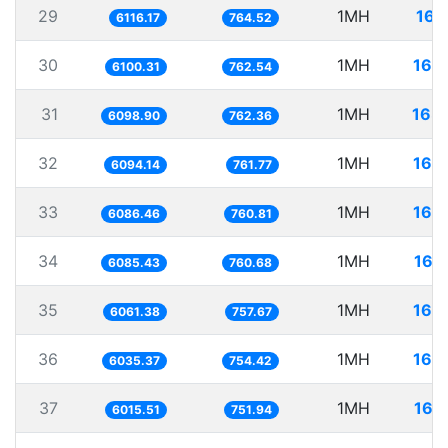
29
1MH
163
6116.17
764.52
30
1MH
163
6100.31
762.54
31
1MH
163
6098.90
762.36
32
1MH
164
6094.14
761.77
33
1MH
164
6086.46
760.81
34
1MH
164
6085.43
760.68
35
1MH
164
6061.38
757.67
36
1MH
165
6035.37
754.42
37
1MH
166
6015.51
751.94