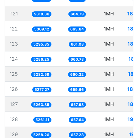
121
1MH
188
5318.36
664.79
122
1MH
188
5309.12
663.64
123
1MH
188
5295.85
661.98
124
1MH
189
5286.25
660.78
125
1MH
189
5282.59
660.32
126
1MH
189
5277.27
659.66
127
1MH
189
5263.85
657.98
128
1MH
190
5261.11
657.64
129
1MH
190
5258.26
657.28