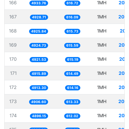
166
1MH
202
4933.76
616.72
167
1MH
202
4928.71
616.09
168
1MH
203
4925.84
615.73
169
1MH
203
4924.73
615.59
170
1MH
203
4921.53
615.19
171
1MH
203
4915.89
614.49
172
1MH
203
4913.30
614.16
173
1MH
203
4906.60
613.33
174
1MH
204
4896.15
612.02