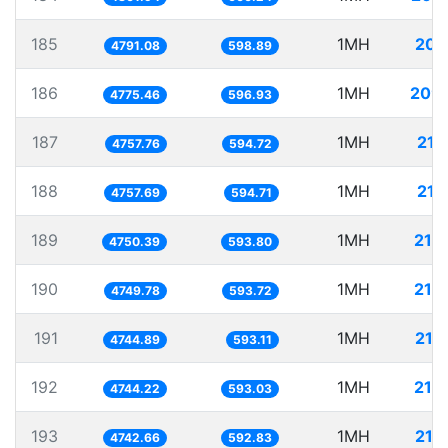
185
1MH
208
4791.08
598.89
186
1MH
209
4775.46
596.93
187
1MH
210
4757.76
594.72
188
1MH
210
4757.69
594.71
189
1MH
210
4750.39
593.80
190
1MH
210
4749.78
593.72
191
1MH
210
4744.89
593.11
192
1MH
210
4744.22
593.03
193
1MH
210
4742.66
592.83