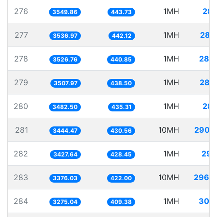
276
1MH
281
3549.86
443.73
277
1MH
282
3536.97
442.12
278
1MH
283
3526.76
440.85
279
1MH
285
3507.97
438.50
280
1MH
287
3482.50
435.31
281
10MH
2903
3444.47
430.56
282
1MH
291
3427.64
428.45
283
10MH
2962
3376.03
422.00
284
1MH
305
3275.04
409.38