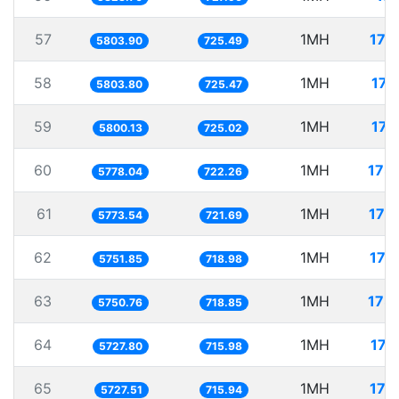
57
1MH
172
5803.90
725.49
58
1MH
172
5803.80
725.47
59
1MH
172
5800.13
725.02
60
1MH
173
5778.04
722.26
61
1MH
173
5773.54
721.69
62
1MH
173
5751.85
718.98
63
1MH
173
5750.76
718.85
64
1MH
174
5727.80
715.98
65
1MH
174
5727.51
715.94