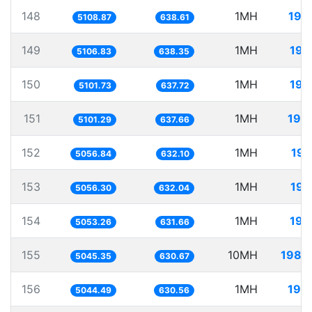
148
1MH
195
5108.87
638.61
149
1MH
195
5106.83
638.35
150
1MH
196
5101.73
637.72
151
1MH
196
5101.29
637.66
152
1MH
197
5056.84
632.10
153
1MH
197
5056.30
632.04
154
1MH
197
5053.26
631.66
155
10MH
1982
5045.35
630.67
156
1MH
198
5044.49
630.56