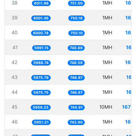
38
1MH
166
6011.96
751.50
39
1MH
166
6001.46
750.18
40
1MH
166
6000.78
750.10
41
1MH
166
5991.15
748.89
42
1MH
166
5988.74
748.59
43
1MH
167
5975.79
746.97
44
1MH
167
5975.75
746.97
45
10MH
1678
5959.25
744.91
46
1MH
168
5951.21
743.90