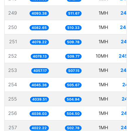
249
1MH
244
4093.38
511.67
250
1MH
244
4082.65
510.33
251
1MH
245
4078.22
509.78
252
10MH
2452
4078.13
509.77
253
1MH
246
4057.17
507.15
254
1MH
247
4045.36
505.67
255
1MH
247
4039.51
504.94
256
1MH
247
4036.03
504.50
257
1MH
248
4022.22
502.78