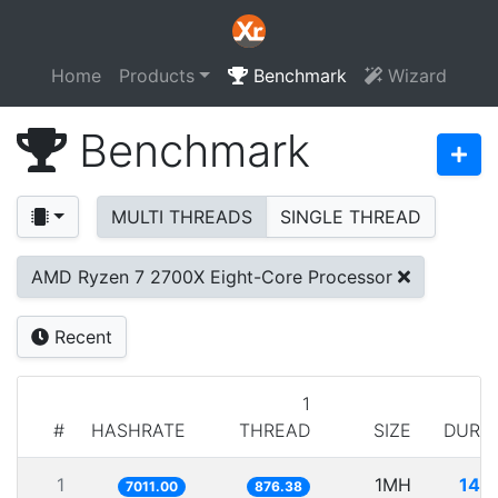
Home
Products
Benchmark
Wizard
Benchmark
MULTI THREADS
SINGLE THREAD
AMD Ryzen 7 2700X Eight-Core Processor
Recent
1
#
HASHRATE
THREAD
SIZE
DURA
1
1MH
142
7011.00
876.38