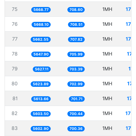
75
1MH
176
5668.77
708.60
76
1MH
176
5668.10
708.51
77
1MH
176
5662.55
707.82
78
1MH
177
5647.90
705.99
79
1MH
177
5627.11
703.39
80
1MH
177
5623.89
702.99
81
1MH
178
5613.66
701.71
82
1MH
178
5603.50
700.44
83
1MH
178
5602.90
700.36