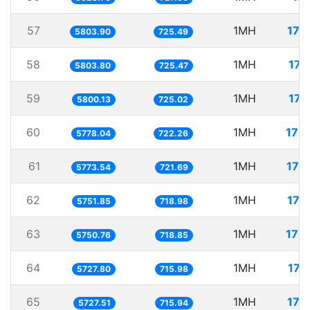
57
1MH
172
5803.90
725.49
58
1MH
172
5803.80
725.47
59
1MH
172
5800.13
725.02
60
1MH
173
5778.04
722.26
61
1MH
173
5773.54
721.69
62
1MH
173
5751.85
718.98
63
1MH
173
5750.76
718.85
64
1MH
174
5727.80
715.98
65
1MH
174
5727.51
715.94