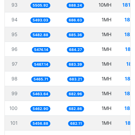
93
10MH
1816
5505.92
688.24
94
1MH
182
5493.03
686.63
95
1MH
182
5482.88
685.36
96
1MH
182
5474.14
684.27
97
1MH
182
5467.14
683.39
98
1MH
182
5465.71
683.21
99
1MH
183
5463.64
682.96
100
1MH
183
5462.90
682.86
101
1MH
183
5456.88
682.11