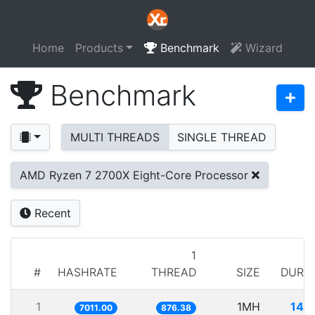
Home
Products
Benchmark
Wizard
Benchmark
MULTI THREADS
SINGLE THREAD
AMD Ryzen 7 2700X Eight-Core Processor
Recent
1
#
HASHRATE
THREAD
SIZE
DURA
1
1MH
142
7011.00
876.38