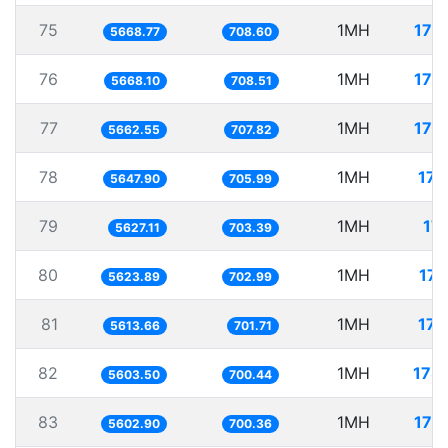
75
1MH
176
5668.77
708.60
76
1MH
176
5668.10
708.51
77
1MH
176
5662.55
707.82
78
1MH
177
5647.90
705.99
79
1MH
177
5627.11
703.39
80
1MH
177
5623.89
702.99
81
1MH
178
5613.66
701.71
82
1MH
178
5603.50
700.44
83
1MH
178
5602.90
700.36