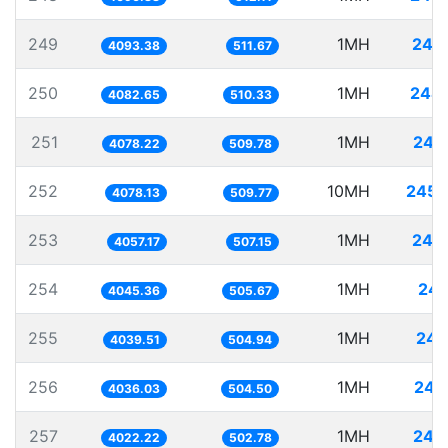
249
1MH
244
4093.38
511.67
250
1MH
244
4082.65
510.33
251
1MH
245
4078.22
509.78
252
10MH
2452
4078.13
509.77
253
1MH
246
4057.17
507.15
254
1MH
247
4045.36
505.67
255
1MH
247
4039.51
504.94
256
1MH
247
4036.03
504.50
257
1MH
248
4022.22
502.78