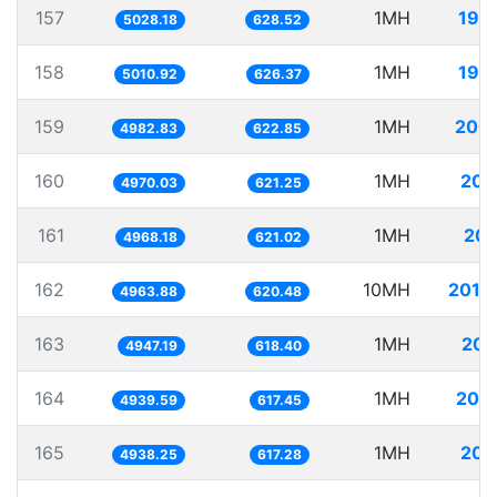
157
1MH
198
5028.18
628.52
158
1MH
199
5010.92
626.37
159
1MH
200
4982.83
622.85
160
1MH
201
4970.03
621.25
161
1MH
201
4968.18
621.02
162
10MH
2014
4963.88
620.48
163
1MH
202
4947.19
618.40
164
1MH
202
4939.59
617.45
165
1MH
202
4938.25
617.28