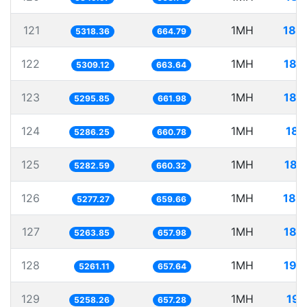
121
1MH
188
5318.36
664.79
122
1MH
188
5309.12
663.64
123
1MH
188
5295.85
661.98
124
1MH
189
5286.25
660.78
125
1MH
189
5282.59
660.32
126
1MH
189
5277.27
659.66
127
1MH
189
5263.85
657.98
128
1MH
190
5261.11
657.64
129
1MH
190
5258.26
657.28