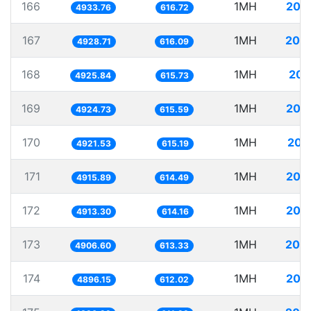
166
1MH
202
4933.76
616.72
167
1MH
202
4928.71
616.09
168
1MH
203
4925.84
615.73
169
1MH
203
4924.73
615.59
170
1MH
203
4921.53
615.19
171
1MH
203
4915.89
614.49
172
1MH
203
4913.30
614.16
173
1MH
203
4906.60
613.33
174
1MH
204
4896.15
612.02