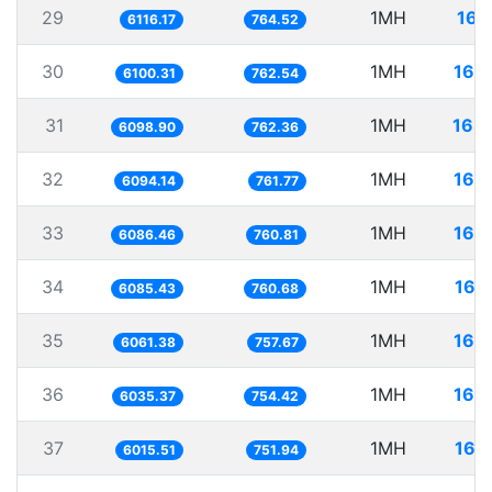
29
1MH
163
6116.17
764.52
30
1MH
163
6100.31
762.54
31
1MH
163
6098.90
762.36
32
1MH
164
6094.14
761.77
33
1MH
164
6086.46
760.81
34
1MH
164
6085.43
760.68
35
1MH
164
6061.38
757.67
36
1MH
165
6035.37
754.42
37
1MH
166
6015.51
751.94