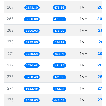
267
1MH
262
3813.30
476.66
268
1MH
262
3806.80
475.85
269
1MH
263
3800.03
475.00
270
1MH
263
3799.80
474.97
271
1MH
263
3789.64
473.71
272
1MH
265
3770.68
471.34
273
1MH
265
3768.49
471.06
274
1MH
276
3622.45
452.81
275
1MH
278
3588.63
448.58