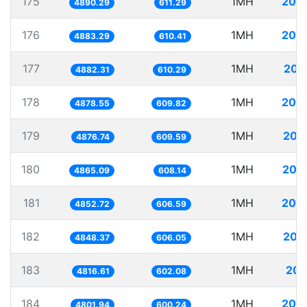
175
1MH
204
4890.29
611.29
176
1MH
204
4883.29
610.41
177
1MH
204
4882.31
610.29
178
1MH
204
4878.55
609.82
179
1MH
205
4876.74
609.59
180
1MH
205
4865.09
608.14
181
1MH
206
4852.72
606.59
182
1MH
206
4848.37
606.05
183
1MH
207
4816.61
602.08
184
1MH
208
4801.94
600.24