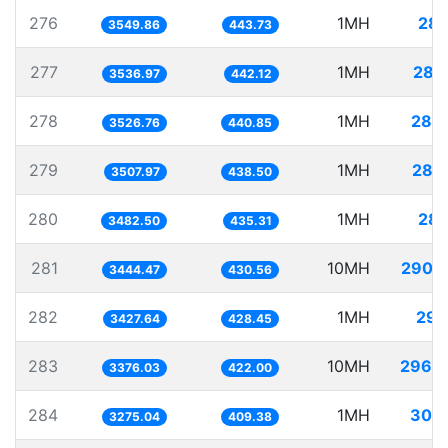
276
1MH
281
3549.86
443.73
277
1MH
282
3536.97
442.12
278
1MH
283
3526.76
440.85
279
1MH
285
3507.97
438.50
280
1MH
287
3482.50
435.31
281
10MH
2903
3444.47
430.56
282
1MH
291
3427.64
428.45
283
10MH
2962
3376.03
422.00
284
1MH
305
3275.04
409.38