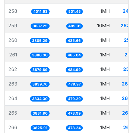
258
1MH
249
4011.63
501.45
259
10MH
2572
3887.25
485.91
260
1MH
257
3885.29
485.66
261
1MH
257
3880.30
485.04
262
1MH
257
3879.89
484.99
263
1MH
260
3839.76
479.97
264
1MH
260
3834.30
479.29
265
1MH
260
3831.90
478.99
266
1MH
261
3825.91
478.24