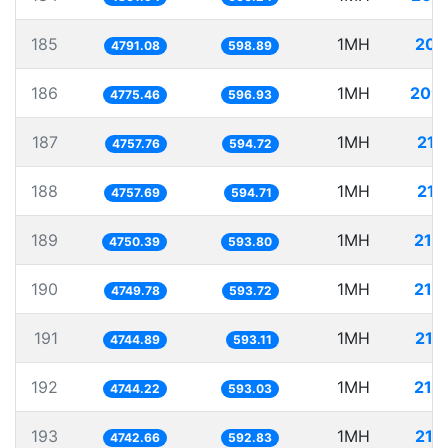
185
1MH
208
4791.08
598.89
186
1MH
209
4775.46
596.93
187
1MH
210
4757.76
594.72
188
1MH
210
4757.69
594.71
189
1MH
210
4750.39
593.80
190
1MH
210
4749.78
593.72
191
1MH
210
4744.89
593.11
192
1MH
210
4744.22
593.03
193
1MH
210
4742.66
592.83