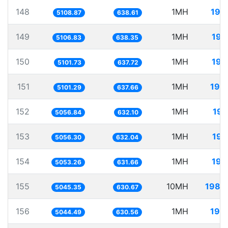
148
1MH
195
5108.87
638.61
149
1MH
195
5106.83
638.35
150
1MH
196
5101.73
637.72
151
1MH
196
5101.29
637.66
152
1MH
197
5056.84
632.10
153
1MH
197
5056.30
632.04
154
1MH
197
5053.26
631.66
155
10MH
1982
5045.35
630.67
156
1MH
198
5044.49
630.56