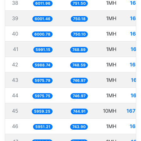
38
1MH
166
6011.96
751.50
39
1MH
166
6001.46
750.18
40
1MH
166
6000.78
750.10
41
1MH
166
5991.15
748.89
42
1MH
166
5988.74
748.59
43
1MH
167
5975.79
746.97
44
1MH
167
5975.75
746.97
45
10MH
1678
5959.25
744.91
46
1MH
168
5951.21
743.90