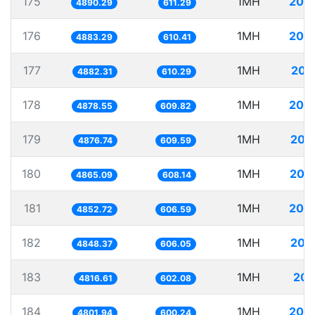
175
1MH
204
4890.29
611.29
176
1MH
204
4883.29
610.41
177
1MH
204
4882.31
610.29
178
1MH
204
4878.55
609.82
179
1MH
205
4876.74
609.59
180
1MH
205
4865.09
608.14
181
1MH
206
4852.72
606.59
182
1MH
206
4848.37
606.05
183
1MH
207
4816.61
602.08
184
1MH
208
4801.94
600.24