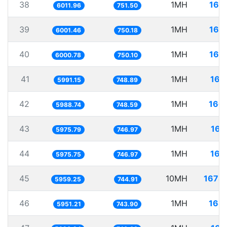
38
1MH
166
6011.96
751.50
39
1MH
166
6001.46
750.18
40
1MH
166
6000.78
750.10
41
1MH
166
5991.15
748.89
42
1MH
166
5988.74
748.59
43
1MH
167
5975.79
746.97
44
1MH
167
5975.75
746.97
45
10MH
1678
5959.25
744.91
46
1MH
168
5951.21
743.90