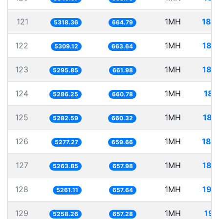
121
1MH
188
5318.36
664.79
122
1MH
188
5309.12
663.64
123
1MH
188
5295.85
661.98
124
1MH
189
5286.25
660.78
125
1MH
189
5282.59
660.32
126
1MH
189
5277.27
659.66
127
1MH
189
5263.85
657.98
128
1MH
190
5261.11
657.64
129
1MH
190
5258.26
657.28