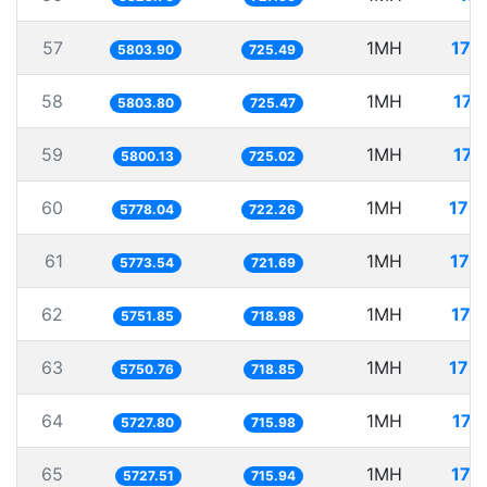
57
1MH
172
5803.90
725.49
58
1MH
172
5803.80
725.47
59
1MH
172
5800.13
725.02
60
1MH
173
5778.04
722.26
61
1MH
173
5773.54
721.69
62
1MH
173
5751.85
718.98
63
1MH
173
5750.76
718.85
64
1MH
174
5727.80
715.98
65
1MH
174
5727.51
715.94