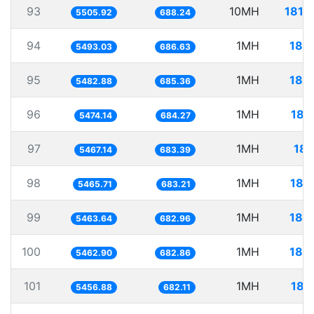
93
10MH
1816
5505.92
688.24
94
1MH
182
5493.03
686.63
95
1MH
182
5482.88
685.36
96
1MH
182
5474.14
684.27
97
1MH
182
5467.14
683.39
98
1MH
182
5465.71
683.21
99
1MH
183
5463.64
682.96
100
1MH
183
5462.90
682.86
101
1MH
183
5456.88
682.11