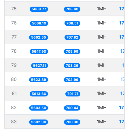
75
1MH
176
5668.77
708.60
76
1MH
176
5668.10
708.51
77
1MH
176
5662.55
707.82
78
1MH
177
5647.90
705.99
79
1MH
177
5627.11
703.39
80
1MH
177
5623.89
702.99
81
1MH
178
5613.66
701.71
82
1MH
178
5603.50
700.44
83
1MH
178
5602.90
700.36