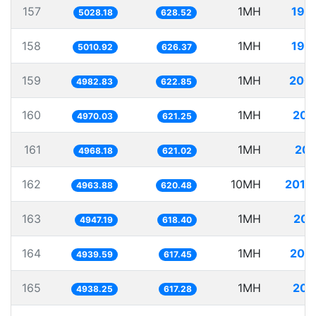
157
1MH
198
5028.18
628.52
158
1MH
199
5010.92
626.37
159
1MH
200
4982.83
622.85
160
1MH
201
4970.03
621.25
161
1MH
201
4968.18
621.02
162
10MH
2014
4963.88
620.48
163
1MH
202
4947.19
618.40
164
1MH
202
4939.59
617.45
165
1MH
202
4938.25
617.28