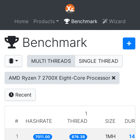
Home
Products
Benchmark
Wizard
Benchmark
MULTI THREADS
SINGLE THREAD
AMD Ryzen 7 2700X Eight-Core Processor
Recent
1
#
HASHRATE
THREAD
SIZE
DURA
1
1MH
142
7011.00
876.38