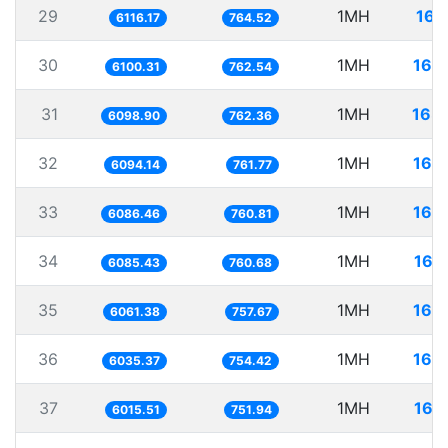
29
1MH
163
6116.17
764.52
30
1MH
163
6100.31
762.54
31
1MH
163
6098.90
762.36
32
1MH
164
6094.14
761.77
33
1MH
164
6086.46
760.81
34
1MH
164
6085.43
760.68
35
1MH
164
6061.38
757.67
36
1MH
165
6035.37
754.42
37
1MH
166
6015.51
751.94