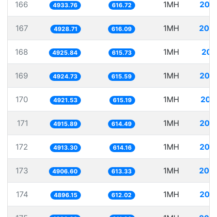
166
1MH
202
4933.76
616.72
167
1MH
202
4928.71
616.09
168
1MH
203
4925.84
615.73
169
1MH
203
4924.73
615.59
170
1MH
203
4921.53
615.19
171
1MH
203
4915.89
614.49
172
1MH
203
4913.30
614.16
173
1MH
203
4906.60
613.33
174
1MH
204
4896.15
612.02