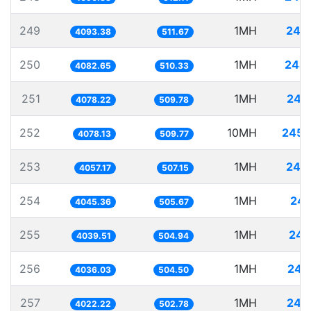
249
1MH
244
4093.38
511.67
250
1MH
244
4082.65
510.33
251
1MH
245
4078.22
509.78
252
10MH
2452
4078.13
509.77
253
1MH
246
4057.17
507.15
254
1MH
247
4045.36
505.67
255
1MH
247
4039.51
504.94
256
1MH
247
4036.03
504.50
257
1MH
248
4022.22
502.78