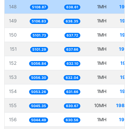
148
1MH
195
5108.87
638.61
149
1MH
195
5106.83
638.35
150
1MH
196
5101.73
637.72
151
1MH
196
5101.29
637.66
152
1MH
197
5056.84
632.10
153
1MH
197
5056.30
632.04
154
1MH
197
5053.26
631.66
155
10MH
1982
5045.35
630.67
156
1MH
198
5044.49
630.56