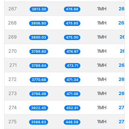
267
1MH
262
3813.30
476.66
268
1MH
262
3806.80
475.85
269
1MH
263
3800.03
475.00
270
1MH
263
3799.80
474.97
271
1MH
263
3789.64
473.71
272
1MH
265
3770.68
471.34
273
1MH
265
3768.49
471.06
274
1MH
276
3622.45
452.81
275
1MH
278
3588.63
448.58