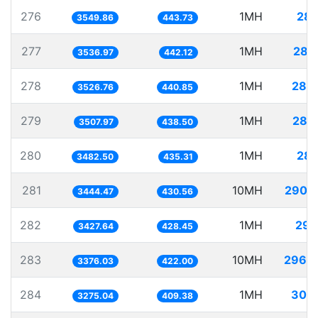
276
1MH
281
3549.86
443.73
277
1MH
282
3536.97
442.12
278
1MH
283
3526.76
440.85
279
1MH
285
3507.97
438.50
280
1MH
287
3482.50
435.31
281
10MH
2903
3444.47
430.56
282
1MH
291
3427.64
428.45
283
10MH
2962
3376.03
422.00
284
1MH
305
3275.04
409.38