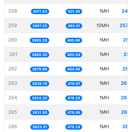
258
1MH
249
4011.63
501.45
259
10MH
2572
3887.25
485.91
260
1MH
257
3885.29
485.66
261
1MH
257
3880.30
485.04
262
1MH
257
3879.89
484.99
263
1MH
260
3839.76
479.97
264
1MH
260
3834.30
479.29
265
1MH
260
3831.90
478.99
266
1MH
261
3825.91
478.24