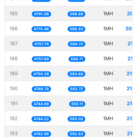
185
1MH
208
4791.08
598.89
186
1MH
209
4775.46
596.93
187
1MH
210
4757.76
594.72
188
1MH
210
4757.69
594.71
189
1MH
210
4750.39
593.80
190
1MH
210
4749.78
593.72
191
1MH
210
4744.89
593.11
192
1MH
210
4744.22
593.03
193
1MH
210
4742.66
592.83