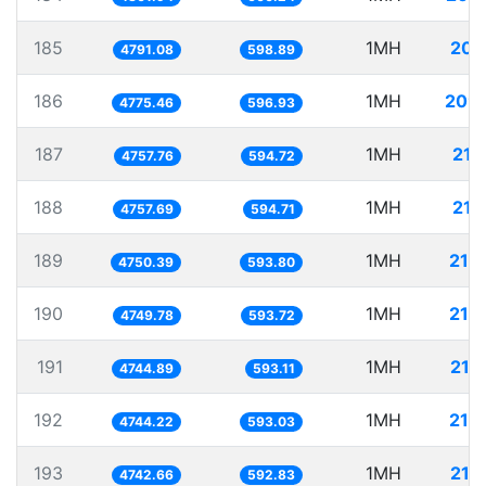
185
1MH
208
4791.08
598.89
186
1MH
209
4775.46
596.93
187
1MH
210
4757.76
594.72
188
1MH
210
4757.69
594.71
189
1MH
210
4750.39
593.80
190
1MH
210
4749.78
593.72
191
1MH
210
4744.89
593.11
192
1MH
210
4744.22
593.03
193
1MH
210
4742.66
592.83