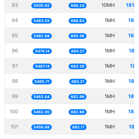
93
10MH
1816
5505.92
688.24
94
1MH
182
5493.03
686.63
95
1MH
182
5482.88
685.36
96
1MH
182
5474.14
684.27
97
1MH
182
5467.14
683.39
98
1MH
182
5465.71
683.21
99
1MH
183
5463.64
682.96
100
1MH
183
5462.90
682.86
101
1MH
183
5456.88
682.11