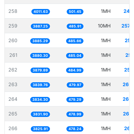
258
1MH
249
4011.63
501.45
259
10MH
2572
3887.25
485.91
260
1MH
257
3885.29
485.66
261
1MH
257
3880.30
485.04
262
1MH
257
3879.89
484.99
263
1MH
260
3839.76
479.97
264
1MH
260
3834.30
479.29
265
1MH
260
3831.90
478.99
266
1MH
261
3825.91
478.24