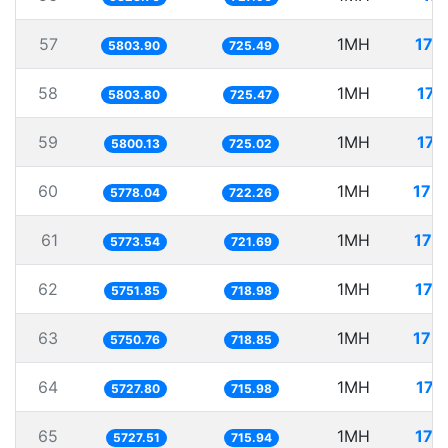
57
1MH
172
5803.90
725.49
58
1MH
172
5803.80
725.47
59
1MH
172
5800.13
725.02
60
1MH
173
5778.04
722.26
61
1MH
173
5773.54
721.69
62
1MH
173
5751.85
718.98
63
1MH
173
5750.76
718.85
64
1MH
174
5727.80
715.98
65
1MH
174
5727.51
715.94