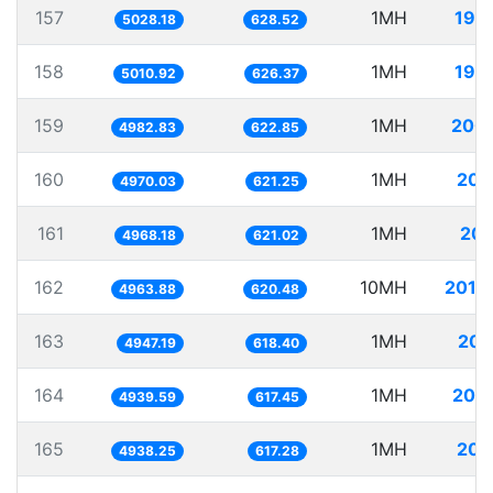
157
1MH
198
5028.18
628.52
158
1MH
199
5010.92
626.37
159
1MH
200
4982.83
622.85
160
1MH
201
4970.03
621.25
161
1MH
201
4968.18
621.02
162
10MH
2014
4963.88
620.48
163
1MH
202
4947.19
618.40
164
1MH
202
4939.59
617.45
165
1MH
202
4938.25
617.28