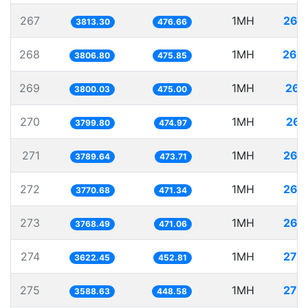
267
1MH
262
3813.30
476.66
268
1MH
262
3806.80
475.85
269
1MH
263
3800.03
475.00
270
1MH
263
3799.80
474.97
271
1MH
263
3789.64
473.71
272
1MH
265
3770.68
471.34
273
1MH
265
3768.49
471.06
274
1MH
276
3622.45
452.81
275
1MH
278
3588.63
448.58