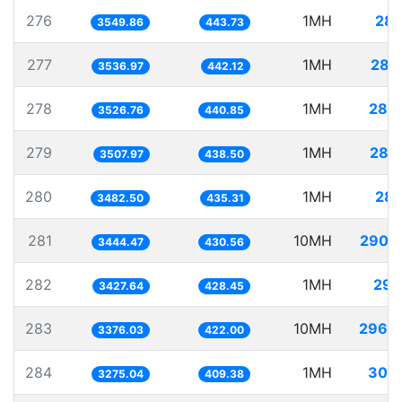
276
1MH
281
3549.86
443.73
277
1MH
282
3536.97
442.12
278
1MH
283
3526.76
440.85
279
1MH
285
3507.97
438.50
280
1MH
287
3482.50
435.31
281
10MH
2903
3444.47
430.56
282
1MH
291
3427.64
428.45
283
10MH
2962
3376.03
422.00
284
1MH
305
3275.04
409.38