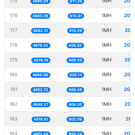
175
1MH
204
4890.29
611.29
176
1MH
204
4883.29
610.41
177
1MH
204
4882.31
610.29
178
1MH
204
4878.55
609.82
179
1MH
205
4876.74
609.59
180
1MH
205
4865.09
608.14
181
1MH
206
4852.72
606.59
182
1MH
206
4848.37
606.05
183
1MH
207
4816.61
602.08
184
1MH
208
4801.94
600.24