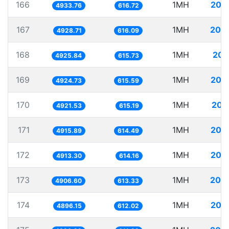
166
1MH
202
4933.76
616.72
167
1MH
202
4928.71
616.09
168
1MH
203
4925.84
615.73
169
1MH
203
4924.73
615.59
170
1MH
203
4921.53
615.19
171
1MH
203
4915.89
614.49
172
1MH
203
4913.30
614.16
173
1MH
203
4906.60
613.33
174
1MH
204
4896.15
612.02