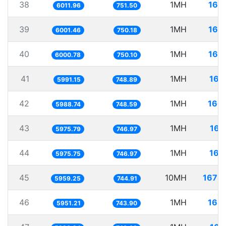
38
1MH
166
6011.96
751.50
39
1MH
166
6001.46
750.18
40
1MH
166
6000.78
750.10
41
1MH
166
5991.15
748.89
42
1MH
166
5988.74
748.59
43
1MH
167
5975.79
746.97
44
1MH
167
5975.75
746.97
45
10MH
1678
5959.25
744.91
46
1MH
168
5951.21
743.90