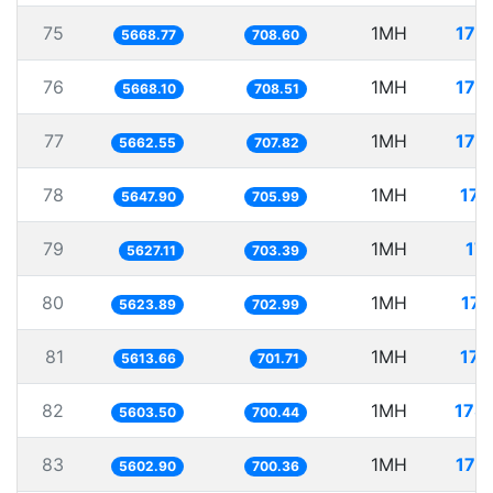
75
1MH
176
5668.77
708.60
76
1MH
176
5668.10
708.51
77
1MH
176
5662.55
707.82
78
1MH
177
5647.90
705.99
79
1MH
177
5627.11
703.39
80
1MH
177
5623.89
702.99
81
1MH
178
5613.66
701.71
82
1MH
178
5603.50
700.44
83
1MH
178
5602.90
700.36