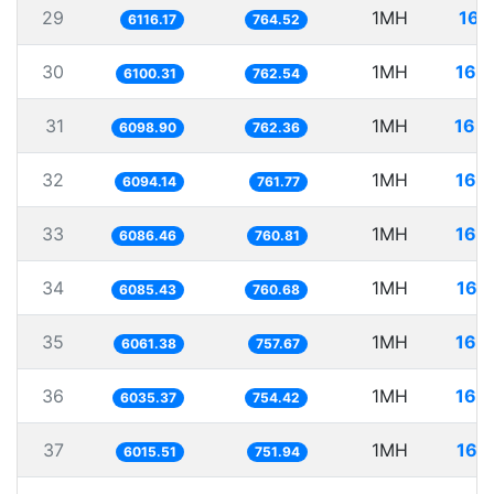
29
1MH
163
6116.17
764.52
30
1MH
163
6100.31
762.54
31
1MH
163
6098.90
762.36
32
1MH
164
6094.14
761.77
33
1MH
164
6086.46
760.81
34
1MH
164
6085.43
760.68
35
1MH
164
6061.38
757.67
36
1MH
165
6035.37
754.42
37
1MH
166
6015.51
751.94