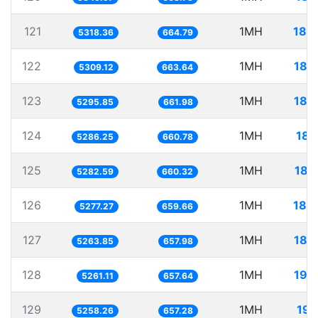
121
1MH
188
5318.36
664.79
122
1MH
188
5309.12
663.64
123
1MH
188
5295.85
661.98
124
1MH
189
5286.25
660.78
125
1MH
189
5282.59
660.32
126
1MH
189
5277.27
659.66
127
1MH
189
5263.85
657.98
128
1MH
190
5261.11
657.64
129
1MH
190
5258.26
657.28