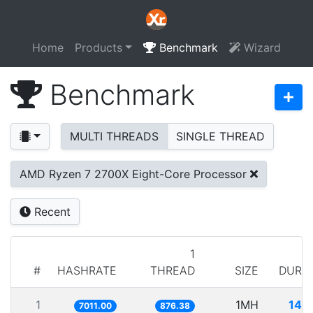
Home
Products
Benchmark
Wizard
Benchmark
MULTI THREADS
SINGLE THREAD
AMD Ryzen 7 2700X Eight-Core Processor
Recent
1
#
HASHRATE
THREAD
SIZE
DURA
1
1MH
142
7011.00
876.38