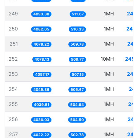
249
1MH
244
4093.38
511.67
250
1MH
244
4082.65
510.33
251
1MH
245
4078.22
509.78
252
10MH
2452
4078.13
509.77
253
1MH
246
4057.17
507.15
254
1MH
247
4045.36
505.67
255
1MH
247
4039.51
504.94
256
1MH
247
4036.03
504.50
257
1MH
248
4022.22
502.78