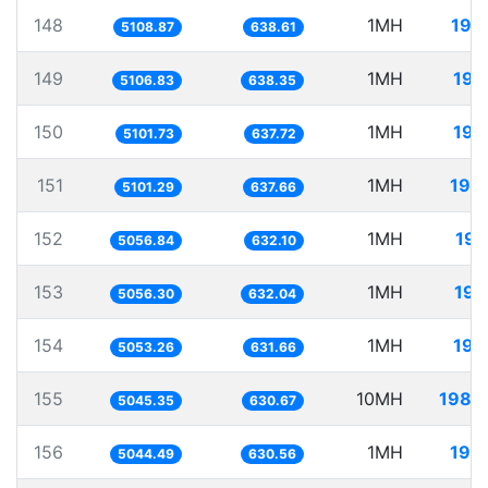
148
1MH
195
5108.87
638.61
149
1MH
195
5106.83
638.35
150
1MH
196
5101.73
637.72
151
1MH
196
5101.29
637.66
152
1MH
197
5056.84
632.10
153
1MH
197
5056.30
632.04
154
1MH
197
5053.26
631.66
155
10MH
1982
5045.35
630.67
156
1MH
198
5044.49
630.56