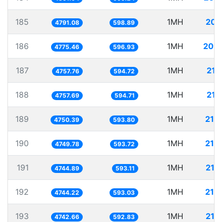
185
1MH
208
4791.08
598.89
186
1MH
209
4775.46
596.93
187
1MH
210
4757.76
594.72
188
1MH
210
4757.69
594.71
189
1MH
210
4750.39
593.80
190
1MH
210
4749.78
593.72
191
1MH
210
4744.89
593.11
192
1MH
210
4744.22
593.03
193
1MH
210
4742.66
592.83