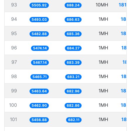
93
10MH
1816
5505.92
688.24
94
1MH
182
5493.03
686.63
95
1MH
182
5482.88
685.36
96
1MH
182
5474.14
684.27
97
1MH
182
5467.14
683.39
98
1MH
182
5465.71
683.21
99
1MH
183
5463.64
682.96
100
1MH
183
5462.90
682.86
101
1MH
183
5456.88
682.11