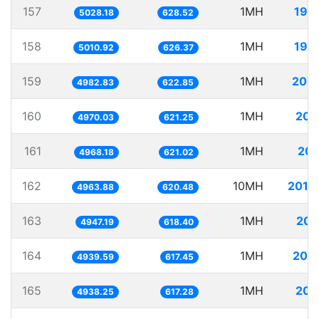
157
1MH
198
5028.18
628.52
158
1MH
199
5010.92
626.37
159
1MH
200
4982.83
622.85
160
1MH
201
4970.03
621.25
161
1MH
201
4968.18
621.02
162
10MH
2014
4963.88
620.48
163
1MH
202
4947.19
618.40
164
1MH
202
4939.59
617.45
165
1MH
202
4938.25
617.28