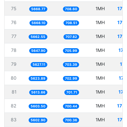
75
1MH
176
5668.77
708.60
76
1MH
176
5668.10
708.51
77
1MH
176
5662.55
707.82
78
1MH
177
5647.90
705.99
79
1MH
177
5627.11
703.39
80
1MH
177
5623.89
702.99
81
1MH
178
5613.66
701.71
82
1MH
178
5603.50
700.44
83
1MH
178
5602.90
700.36