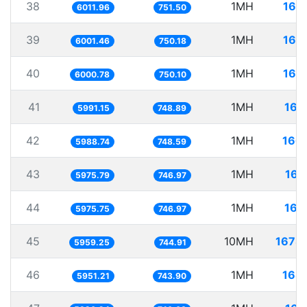
38
1MH
166
6011.96
751.50
39
1MH
166
6001.46
750.18
40
1MH
166
6000.78
750.10
41
1MH
166
5991.15
748.89
42
1MH
166
5988.74
748.59
43
1MH
167
5975.79
746.97
44
1MH
167
5975.75
746.97
45
10MH
1678
5959.25
744.91
46
1MH
168
5951.21
743.90