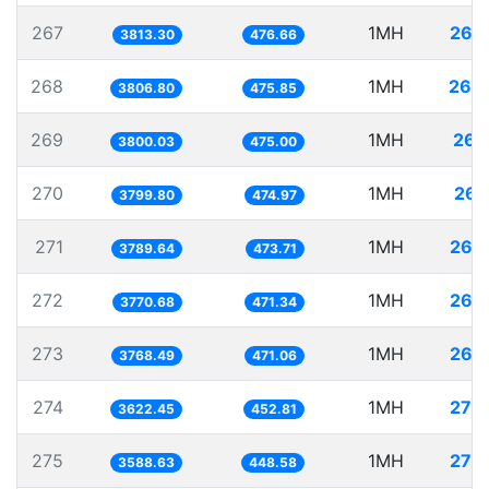
267
1MH
262
3813.30
476.66
268
1MH
262
3806.80
475.85
269
1MH
263
3800.03
475.00
270
1MH
263
3799.80
474.97
271
1MH
263
3789.64
473.71
272
1MH
265
3770.68
471.34
273
1MH
265
3768.49
471.06
274
1MH
276
3622.45
452.81
275
1MH
278
3588.63
448.58