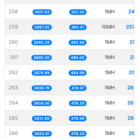
258
1MH
249
4011.63
501.45
259
10MH
2572
3887.25
485.91
260
1MH
257
3885.29
485.66
261
1MH
257
3880.30
485.04
262
1MH
257
3879.89
484.99
263
1MH
260
3839.76
479.97
264
1MH
260
3834.30
479.29
265
1MH
260
3831.90
478.99
266
1MH
261
3825.91
478.24