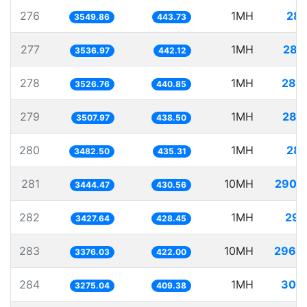
276
1MH
281
3549.86
443.73
277
1MH
282
3536.97
442.12
278
1MH
283
3526.76
440.85
279
1MH
285
3507.97
438.50
280
1MH
287
3482.50
435.31
281
10MH
2903
3444.47
430.56
282
1MH
291
3427.64
428.45
283
10MH
2962
3376.03
422.00
284
1MH
305
3275.04
409.38