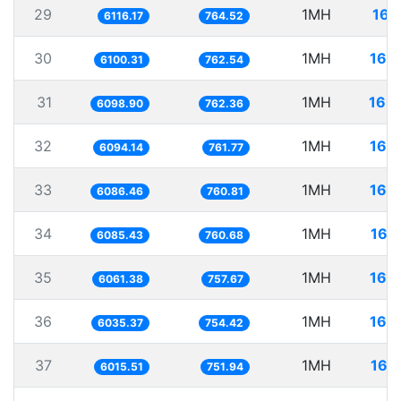
29
1MH
163
6116.17
764.52
30
1MH
163
6100.31
762.54
31
1MH
163
6098.90
762.36
32
1MH
164
6094.14
761.77
33
1MH
164
6086.46
760.81
34
1MH
164
6085.43
760.68
35
1MH
164
6061.38
757.67
36
1MH
165
6035.37
754.42
37
1MH
166
6015.51
751.94