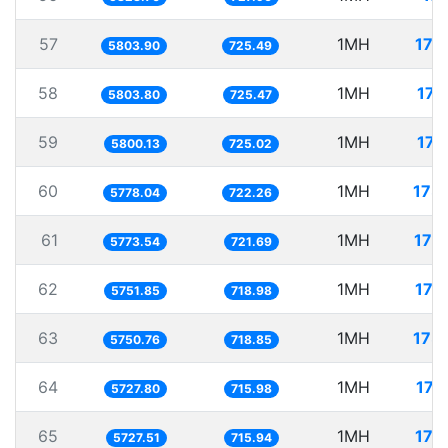
57
1MH
172
5803.90
725.49
58
1MH
172
5803.80
725.47
59
1MH
172
5800.13
725.02
60
1MH
173
5778.04
722.26
61
1MH
173
5773.54
721.69
62
1MH
173
5751.85
718.98
63
1MH
173
5750.76
718.85
64
1MH
174
5727.80
715.98
65
1MH
174
5727.51
715.94