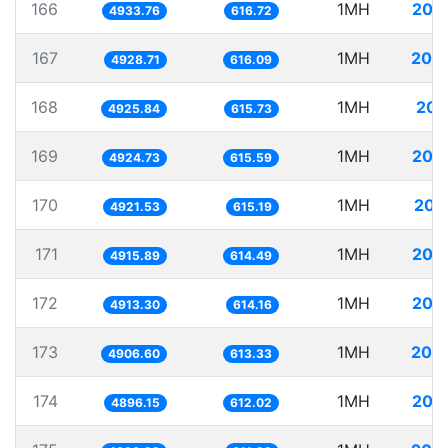
166
1MH
202
4933.76
616.72
167
1MH
202
4928.71
616.09
168
1MH
203
4925.84
615.73
169
1MH
203
4924.73
615.59
170
1MH
203
4921.53
615.19
171
1MH
203
4915.89
614.49
172
1MH
203
4913.30
614.16
173
1MH
203
4906.60
613.33
174
1MH
204
4896.15
612.02