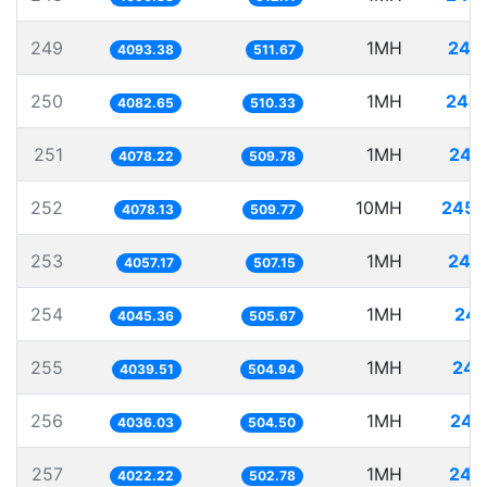
249
1MH
244
4093.38
511.67
250
1MH
244
4082.65
510.33
251
1MH
245
4078.22
509.78
252
10MH
2452
4078.13
509.77
253
1MH
246
4057.17
507.15
254
1MH
247
4045.36
505.67
255
1MH
247
4039.51
504.94
256
1MH
247
4036.03
504.50
257
1MH
248
4022.22
502.78