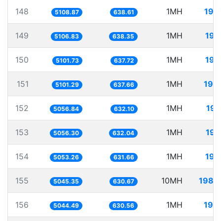
148
1MH
195
5108.87
638.61
149
1MH
195
5106.83
638.35
150
1MH
196
5101.73
637.72
151
1MH
196
5101.29
637.66
152
1MH
197
5056.84
632.10
153
1MH
197
5056.30
632.04
154
1MH
197
5053.26
631.66
155
10MH
1982
5045.35
630.67
156
1MH
198
5044.49
630.56