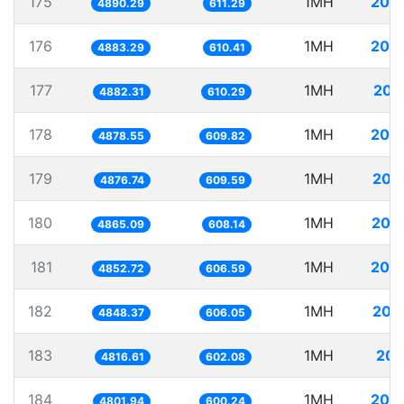
175
1MH
204
4890.29
611.29
176
1MH
204
4883.29
610.41
177
1MH
204
4882.31
610.29
178
1MH
204
4878.55
609.82
179
1MH
205
4876.74
609.59
180
1MH
205
4865.09
608.14
181
1MH
206
4852.72
606.59
182
1MH
206
4848.37
606.05
183
1MH
207
4816.61
602.08
184
1MH
208
4801.94
600.24