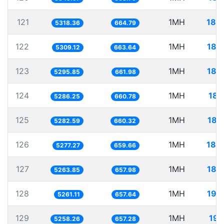
121
1MH
188
5318.36
664.79
122
1MH
188
5309.12
663.64
123
1MH
188
5295.85
661.98
124
1MH
189
5286.25
660.78
125
1MH
189
5282.59
660.32
126
1MH
189
5277.27
659.66
127
1MH
189
5263.85
657.98
128
1MH
190
5261.11
657.64
129
1MH
190
5258.26
657.28