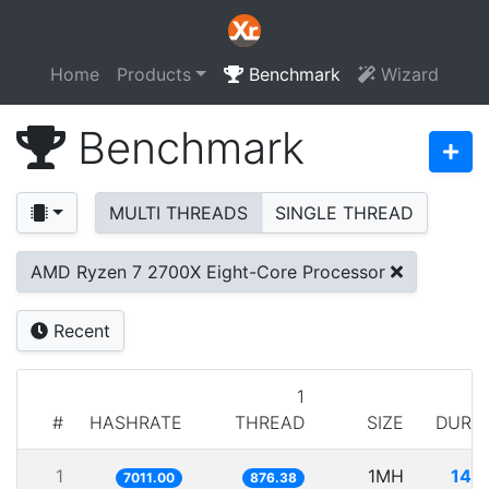
Home
Products
Benchmark
Wizard
Benchmark
MULTI THREADS
SINGLE THREAD
AMD Ryzen 7 2700X Eight-Core Processor
Recent
1
#
HASHRATE
THREAD
SIZE
DURA
1
1MH
142
7011.00
876.38