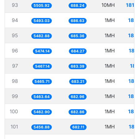
93
10MH
1816
5505.92
688.24
94
1MH
182
5493.03
686.63
95
1MH
182
5482.88
685.36
96
1MH
182
5474.14
684.27
97
1MH
182
5467.14
683.39
98
1MH
182
5465.71
683.21
99
1MH
183
5463.64
682.96
100
1MH
183
5462.90
682.86
101
1MH
183
5456.88
682.11