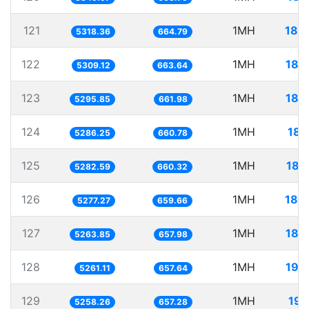
121
1MH
188
5318.36
664.79
122
1MH
188
5309.12
663.64
123
1MH
188
5295.85
661.98
124
1MH
189
5286.25
660.78
125
1MH
189
5282.59
660.32
126
1MH
189
5277.27
659.66
127
1MH
189
5263.85
657.98
128
1MH
190
5261.11
657.64
129
1MH
190
5258.26
657.28