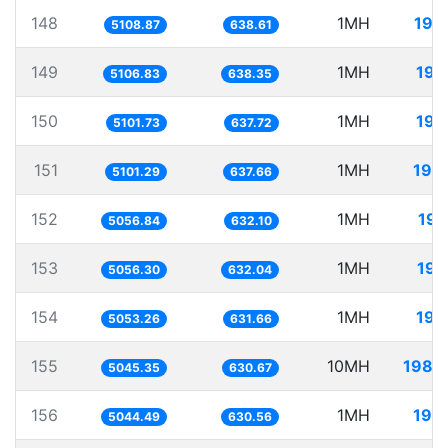
148
1MH
195
5108.87
638.61
149
1MH
195
5106.83
638.35
150
1MH
196
5101.73
637.72
151
1MH
196
5101.29
637.66
152
1MH
197
5056.84
632.10
153
1MH
197
5056.30
632.04
154
1MH
197
5053.26
631.66
155
10MH
1982
5045.35
630.67
156
1MH
198
5044.49
630.56