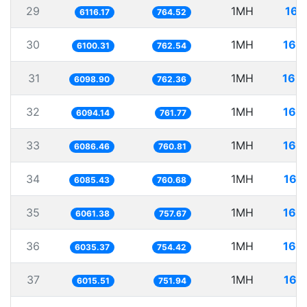
29
1MH
163
6116.17
764.52
30
1MH
163
6100.31
762.54
31
1MH
163
6098.90
762.36
32
1MH
164
6094.14
761.77
33
1MH
164
6086.46
760.81
34
1MH
164
6085.43
760.68
35
1MH
164
6061.38
757.67
36
1MH
165
6035.37
754.42
37
1MH
166
6015.51
751.94