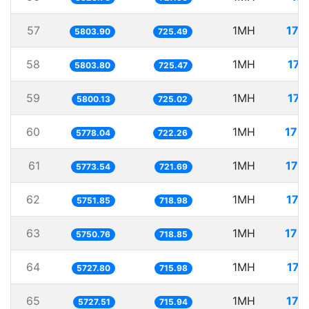
57
1MH
172
5803.90
725.49
58
1MH
172
5803.80
725.47
59
1MH
172
5800.13
725.02
60
1MH
173
5778.04
722.26
61
1MH
173
5773.54
721.69
62
1MH
173
5751.85
718.98
63
1MH
173
5750.76
718.85
64
1MH
174
5727.80
715.98
65
1MH
174
5727.51
715.94