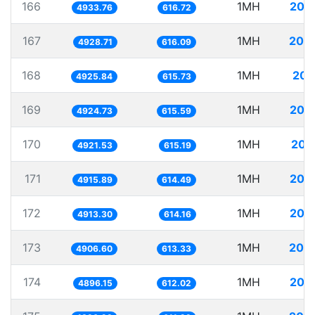
166
1MH
202
4933.76
616.72
167
1MH
202
4928.71
616.09
168
1MH
203
4925.84
615.73
169
1MH
203
4924.73
615.59
170
1MH
203
4921.53
615.19
171
1MH
203
4915.89
614.49
172
1MH
203
4913.30
614.16
173
1MH
203
4906.60
613.33
174
1MH
204
4896.15
612.02