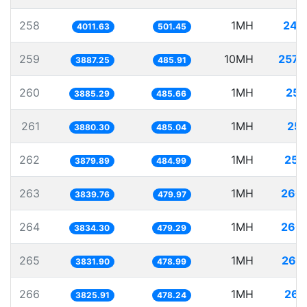
258
1MH
249
4011.63
501.45
259
10MH
2572
3887.25
485.91
260
1MH
257
3885.29
485.66
261
1MH
257
3880.30
485.04
262
1MH
257
3879.89
484.99
263
1MH
260
3839.76
479.97
264
1MH
260
3834.30
479.29
265
1MH
260
3831.90
478.99
266
1MH
261
3825.91
478.24