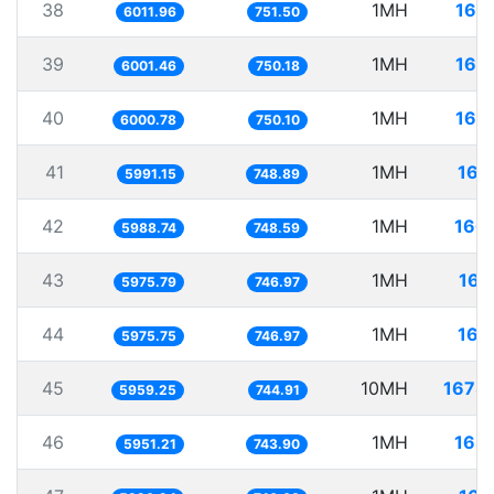
38
1MH
166
6011.96
751.50
39
1MH
166
6001.46
750.18
40
1MH
166
6000.78
750.10
41
1MH
166
5991.15
748.89
42
1MH
166
5988.74
748.59
43
1MH
167
5975.79
746.97
44
1MH
167
5975.75
746.97
45
10MH
1678
5959.25
744.91
46
1MH
168
5951.21
743.90