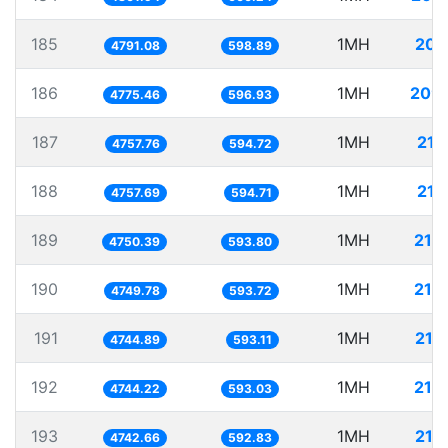
185
1MH
208
4791.08
598.89
186
1MH
209
4775.46
596.93
187
1MH
210
4757.76
594.72
188
1MH
210
4757.69
594.71
189
1MH
210
4750.39
593.80
190
1MH
210
4749.78
593.72
191
1MH
210
4744.89
593.11
192
1MH
210
4744.22
593.03
193
1MH
210
4742.66
592.83