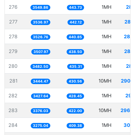
276
1MH
281
3549.86
443.73
277
1MH
282
3536.97
442.12
278
1MH
283
3526.76
440.85
279
1MH
285
3507.97
438.50
280
1MH
287
3482.50
435.31
281
10MH
2903
3444.47
430.56
282
1MH
291
3427.64
428.45
283
10MH
2962
3376.03
422.00
284
1MH
305
3275.04
409.38