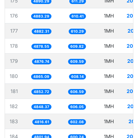
175
1MH
204
4890.29
611.29
176
1MH
204
4883.29
610.41
177
1MH
204
4882.31
610.29
178
1MH
204
4878.55
609.82
179
1MH
205
4876.74
609.59
180
1MH
205
4865.09
608.14
181
1MH
206
4852.72
606.59
182
1MH
206
4848.37
606.05
183
1MH
207
4816.61
602.08
184
1MH
208
4801.94
600.24