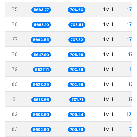
75
1MH
176
5668.77
708.60
76
1MH
176
5668.10
708.51
77
1MH
176
5662.55
707.82
78
1MH
177
5647.90
705.99
79
1MH
177
5627.11
703.39
80
1MH
177
5623.89
702.99
81
1MH
178
5613.66
701.71
82
1MH
178
5603.50
700.44
83
1MH
178
5602.90
700.36