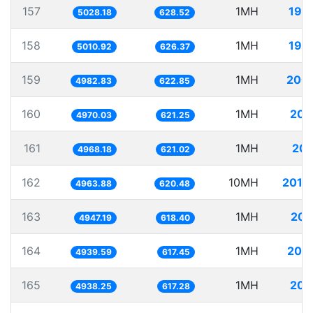
157
1MH
198
5028.18
628.52
158
1MH
199
5010.92
626.37
159
1MH
200
4982.83
622.85
160
1MH
201
4970.03
621.25
161
1MH
201
4968.18
621.02
162
10MH
2014
4963.88
620.48
163
1MH
202
4947.19
618.40
164
1MH
202
4939.59
617.45
165
1MH
202
4938.25
617.28