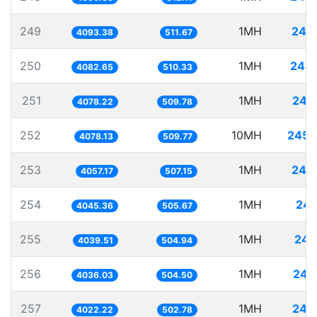
249
1MH
244
4093.38
511.67
250
1MH
244
4082.65
510.33
251
1MH
245
4078.22
509.78
252
10MH
2452
4078.13
509.77
253
1MH
246
4057.17
507.15
254
1MH
247
4045.36
505.67
255
1MH
247
4039.51
504.94
256
1MH
247
4036.03
504.50
257
1MH
248
4022.22
502.78