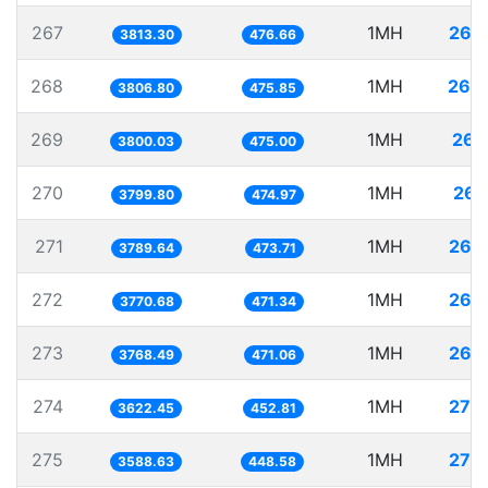
267
1MH
262
3813.30
476.66
268
1MH
262
3806.80
475.85
269
1MH
263
3800.03
475.00
270
1MH
263
3799.80
474.97
271
1MH
263
3789.64
473.71
272
1MH
265
3770.68
471.34
273
1MH
265
3768.49
471.06
274
1MH
276
3622.45
452.81
275
1MH
278
3588.63
448.58