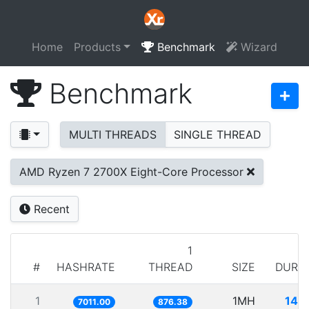
Home
Products
Benchmark
Wizard
Benchmark
MULTI THREADS
SINGLE THREAD
AMD Ryzen 7 2700X Eight-Core Processor
Recent
1
#
HASHRATE
THREAD
SIZE
DURA
1
1MH
142
7011.00
876.38