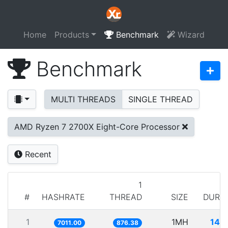
Home
Products
Benchmark
Wizard
Benchmark
MULTI THREADS
SINGLE THREAD
AMD Ryzen 7 2700X Eight-Core Processor
Recent
1
#
HASHRATE
THREAD
SIZE
DURA
1
1MH
142
7011.00
876.38