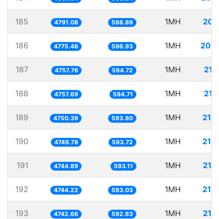
185
1MH
208
4791.08
598.89
186
1MH
209
4775.46
596.93
187
1MH
210
4757.76
594.72
188
1MH
210
4757.69
594.71
189
1MH
210
4750.39
593.80
190
1MH
210
4749.78
593.72
191
1MH
210
4744.89
593.11
192
1MH
210
4744.22
593.03
193
1MH
210
4742.66
592.83