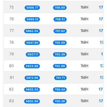
75
1MH
176
5668.77
708.60
76
1MH
176
5668.10
708.51
77
1MH
176
5662.55
707.82
78
1MH
177
5647.90
705.99
79
1MH
177
5627.11
703.39
80
1MH
177
5623.89
702.99
81
1MH
178
5613.66
701.71
82
1MH
178
5603.50
700.44
83
1MH
178
5602.90
700.36