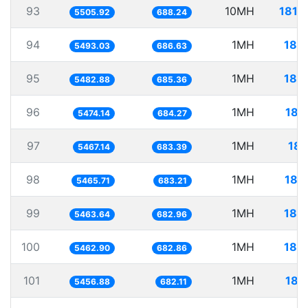
93
10MH
1816
5505.92
688.24
94
1MH
182
5493.03
686.63
95
1MH
182
5482.88
685.36
96
1MH
182
5474.14
684.27
97
1MH
182
5467.14
683.39
98
1MH
182
5465.71
683.21
99
1MH
183
5463.64
682.96
100
1MH
183
5462.90
682.86
101
1MH
183
5456.88
682.11