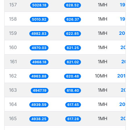
157
1MH
198
5028.18
628.52
158
1MH
199
5010.92
626.37
159
1MH
200
4982.83
622.85
160
1MH
201
4970.03
621.25
161
1MH
201
4968.18
621.02
162
10MH
2014
4963.88
620.48
163
1MH
202
4947.19
618.40
164
1MH
202
4939.59
617.45
165
1MH
202
4938.25
617.28