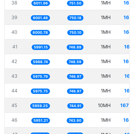
38
1MH
166
6011.96
751.50
39
1MH
166
6001.46
750.18
40
1MH
166
6000.78
750.10
41
1MH
166
5991.15
748.89
42
1MH
166
5988.74
748.59
43
1MH
167
5975.79
746.97
44
1MH
167
5975.75
746.97
45
10MH
1678
5959.25
744.91
46
1MH
168
5951.21
743.90