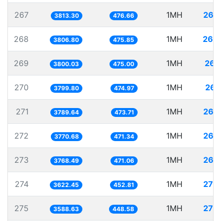
267
1MH
262
3813.30
476.66
268
1MH
262
3806.80
475.85
269
1MH
263
3800.03
475.00
270
1MH
263
3799.80
474.97
271
1MH
263
3789.64
473.71
272
1MH
265
3770.68
471.34
273
1MH
265
3768.49
471.06
274
1MH
276
3622.45
452.81
275
1MH
278
3588.63
448.58