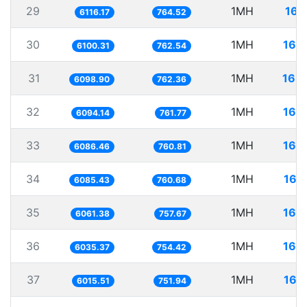
29
1MH
163
6116.17
764.52
30
1MH
163
6100.31
762.54
31
1MH
163
6098.90
762.36
32
1MH
164
6094.14
761.77
33
1MH
164
6086.46
760.81
34
1MH
164
6085.43
760.68
35
1MH
164
6061.38
757.67
36
1MH
165
6035.37
754.42
37
1MH
166
6015.51
751.94