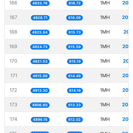
166
1MH
202
4933.76
616.72
167
1MH
202
4928.71
616.09
168
1MH
203
4925.84
615.73
169
1MH
203
4924.73
615.59
170
1MH
203
4921.53
615.19
171
1MH
203
4915.89
614.49
172
1MH
203
4913.30
614.16
173
1MH
203
4906.60
613.33
174
1MH
204
4896.15
612.02