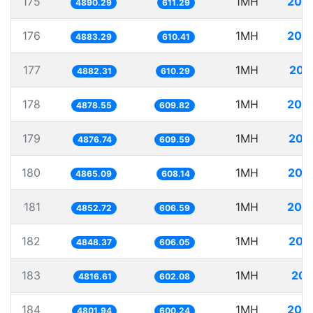
175
1MH
204
4890.29
611.29
176
1MH
204
4883.29
610.41
177
1MH
204
4882.31
610.29
178
1MH
204
4878.55
609.82
179
1MH
205
4876.74
609.59
180
1MH
205
4865.09
608.14
181
1MH
206
4852.72
606.59
182
1MH
206
4848.37
606.05
183
1MH
207
4816.61
602.08
184
1MH
208
4801.94
600.24