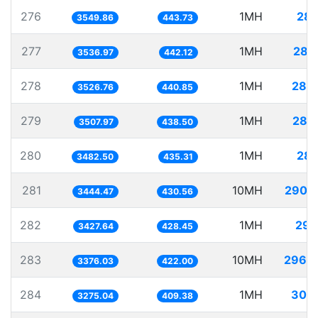
276
1MH
281
3549.86
443.73
277
1MH
282
3536.97
442.12
278
1MH
283
3526.76
440.85
279
1MH
285
3507.97
438.50
280
1MH
287
3482.50
435.31
281
10MH
2903
3444.47
430.56
282
1MH
291
3427.64
428.45
283
10MH
2962
3376.03
422.00
284
1MH
305
3275.04
409.38