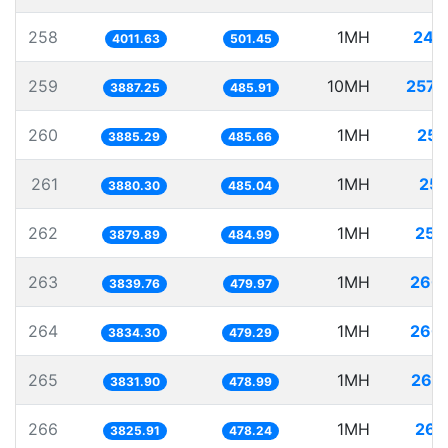
258
1MH
249
4011.63
501.45
259
10MH
2572
3887.25
485.91
260
1MH
257
3885.29
485.66
261
1MH
257
3880.30
485.04
262
1MH
257
3879.89
484.99
263
1MH
260
3839.76
479.97
264
1MH
260
3834.30
479.29
265
1MH
260
3831.90
478.99
266
1MH
261
3825.91
478.24