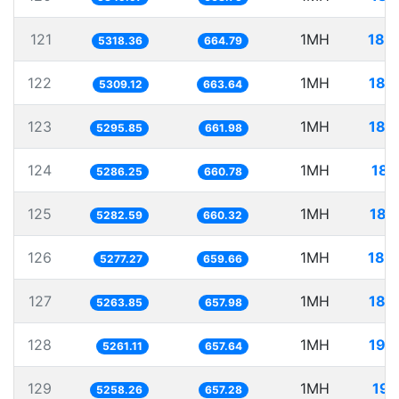
121
1MH
188
5318.36
664.79
122
1MH
188
5309.12
663.64
123
1MH
188
5295.85
661.98
124
1MH
189
5286.25
660.78
125
1MH
189
5282.59
660.32
126
1MH
189
5277.27
659.66
127
1MH
189
5263.85
657.98
128
1MH
190
5261.11
657.64
129
1MH
190
5258.26
657.28