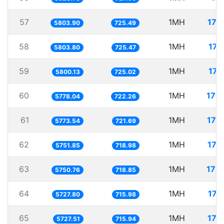
57
1MH
172
5803.90
725.49
58
1MH
172
5803.80
725.47
59
1MH
172
5800.13
725.02
60
1MH
173
5778.04
722.26
61
1MH
173
5773.54
721.69
62
1MH
173
5751.85
718.98
63
1MH
173
5750.76
718.85
64
1MH
174
5727.80
715.98
65
1MH
174
5727.51
715.94