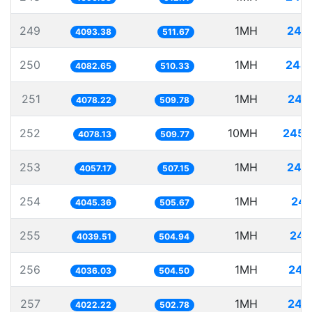
249
1MH
244
4093.38
511.67
250
1MH
244
4082.65
510.33
251
1MH
245
4078.22
509.78
252
10MH
2452
4078.13
509.77
253
1MH
246
4057.17
507.15
254
1MH
247
4045.36
505.67
255
1MH
247
4039.51
504.94
256
1MH
247
4036.03
504.50
257
1MH
248
4022.22
502.78