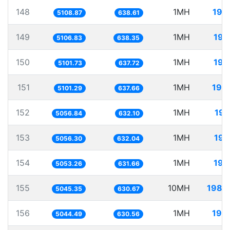
148
1MH
195
5108.87
638.61
149
1MH
195
5106.83
638.35
150
1MH
196
5101.73
637.72
151
1MH
196
5101.29
637.66
152
1MH
197
5056.84
632.10
153
1MH
197
5056.30
632.04
154
1MH
197
5053.26
631.66
155
10MH
1982
5045.35
630.67
156
1MH
198
5044.49
630.56