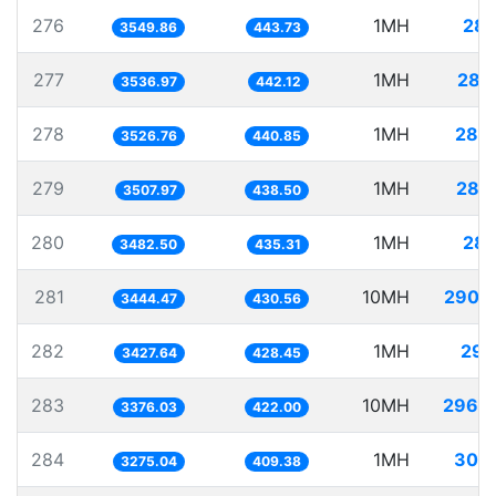
276
1MH
281
3549.86
443.73
277
1MH
282
3536.97
442.12
278
1MH
283
3526.76
440.85
279
1MH
285
3507.97
438.50
280
1MH
287
3482.50
435.31
281
10MH
2903
3444.47
430.56
282
1MH
291
3427.64
428.45
283
10MH
2962
3376.03
422.00
284
1MH
305
3275.04
409.38