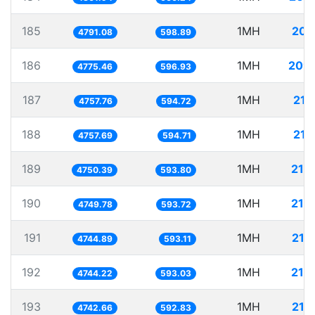
185
1MH
208
4791.08
598.89
186
1MH
209
4775.46
596.93
187
1MH
210
4757.76
594.72
188
1MH
210
4757.69
594.71
189
1MH
210
4750.39
593.80
190
1MH
210
4749.78
593.72
191
1MH
210
4744.89
593.11
192
1MH
210
4744.22
593.03
193
1MH
210
4742.66
592.83