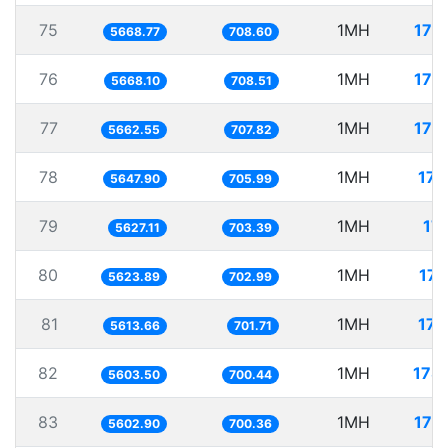
75
1MH
176
5668.77
708.60
76
1MH
176
5668.10
708.51
77
1MH
176
5662.55
707.82
78
1MH
177
5647.90
705.99
79
1MH
177
5627.11
703.39
80
1MH
177
5623.89
702.99
81
1MH
178
5613.66
701.71
82
1MH
178
5603.50
700.44
83
1MH
178
5602.90
700.36