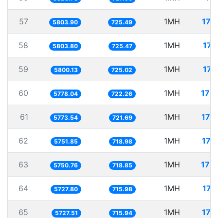
57
1MH
172
5803.90
725.49
58
1MH
172
5803.80
725.47
59
1MH
172
5800.13
725.02
60
1MH
173
5778.04
722.26
61
1MH
173
5773.54
721.69
62
1MH
173
5751.85
718.98
63
1MH
173
5750.76
718.85
64
1MH
174
5727.80
715.98
65
1MH
174
5727.51
715.94