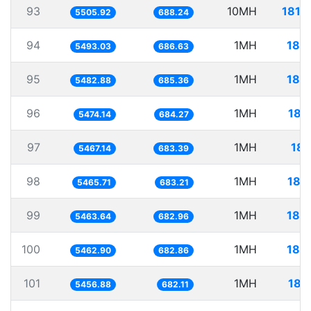
93
10MH
1816
5505.92
688.24
94
1MH
182
5493.03
686.63
95
1MH
182
5482.88
685.36
96
1MH
182
5474.14
684.27
97
1MH
182
5467.14
683.39
98
1MH
182
5465.71
683.21
99
1MH
183
5463.64
682.96
100
1MH
183
5462.90
682.86
101
1MH
183
5456.88
682.11