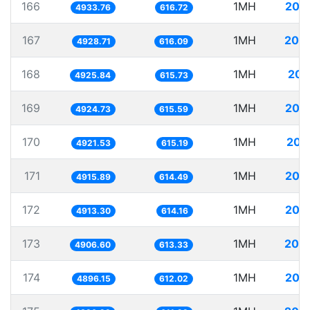
166
1MH
202
4933.76
616.72
167
1MH
202
4928.71
616.09
168
1MH
203
4925.84
615.73
169
1MH
203
4924.73
615.59
170
1MH
203
4921.53
615.19
171
1MH
203
4915.89
614.49
172
1MH
203
4913.30
614.16
173
1MH
203
4906.60
613.33
174
1MH
204
4896.15
612.02