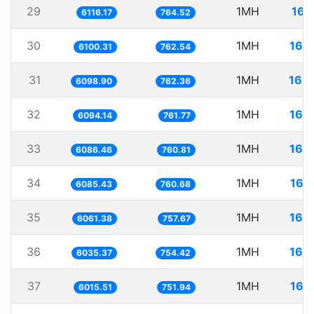
29
1MH
163
6116.17
764.52
30
1MH
163
6100.31
762.54
31
1MH
163
6098.90
762.36
32
1MH
164
6094.14
761.77
33
1MH
164
6086.46
760.81
34
1MH
164
6085.43
760.68
35
1MH
164
6061.38
757.67
36
1MH
165
6035.37
754.42
37
1MH
166
6015.51
751.94