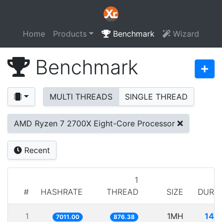
Home
Products
Benchmark
Wizard
Benchmark
MULTI THREADS
SINGLE THREAD
AMD Ryzen 7 2700X Eight-Core Processor
Recent
1
#
HASHRATE
THREAD
SIZE
DURA
1
1MH
142
7011.00
876.38