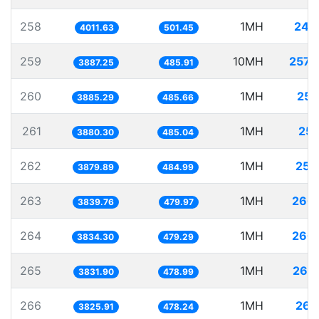
258
1MH
249
4011.63
501.45
259
10MH
2572
3887.25
485.91
260
1MH
257
3885.29
485.66
261
1MH
257
3880.30
485.04
262
1MH
257
3879.89
484.99
263
1MH
260
3839.76
479.97
264
1MH
260
3834.30
479.29
265
1MH
260
3831.90
478.99
266
1MH
261
3825.91
478.24