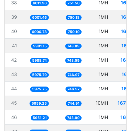
38
1MH
166
6011.96
751.50
39
1MH
166
6001.46
750.18
40
1MH
166
6000.78
750.10
41
1MH
166
5991.15
748.89
42
1MH
166
5988.74
748.59
43
1MH
167
5975.79
746.97
44
1MH
167
5975.75
746.97
45
10MH
1678
5959.25
744.91
46
1MH
168
5951.21
743.90