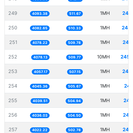
249
1MH
244
4093.38
511.67
250
1MH
244
4082.65
510.33
251
1MH
245
4078.22
509.78
252
10MH
2452
4078.13
509.77
253
1MH
246
4057.17
507.15
254
1MH
247
4045.36
505.67
255
1MH
247
4039.51
504.94
256
1MH
247
4036.03
504.50
257
1MH
248
4022.22
502.78