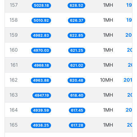
157
1MH
198
5028.18
628.52
158
1MH
199
5010.92
626.37
159
1MH
200
4982.83
622.85
160
1MH
201
4970.03
621.25
161
1MH
201
4968.18
621.02
162
10MH
2014
4963.88
620.48
163
1MH
202
4947.19
618.40
164
1MH
202
4939.59
617.45
165
1MH
202
4938.25
617.28