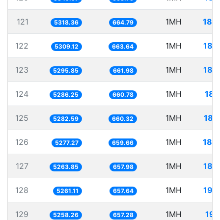
121
1MH
188
5318.36
664.79
122
1MH
188
5309.12
663.64
123
1MH
188
5295.85
661.98
124
1MH
189
5286.25
660.78
125
1MH
189
5282.59
660.32
126
1MH
189
5277.27
659.66
127
1MH
189
5263.85
657.98
128
1MH
190
5261.11
657.64
129
1MH
190
5258.26
657.28