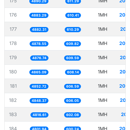
175
1MH
204
4890.29
611.29
176
1MH
204
4883.29
610.41
177
1MH
204
4882.31
610.29
178
1MH
204
4878.55
609.82
179
1MH
205
4876.74
609.59
180
1MH
205
4865.09
608.14
181
1MH
206
4852.72
606.59
182
1MH
206
4848.37
606.05
183
1MH
207
4816.61
602.08
184
1MH
208
4801.94
600.24