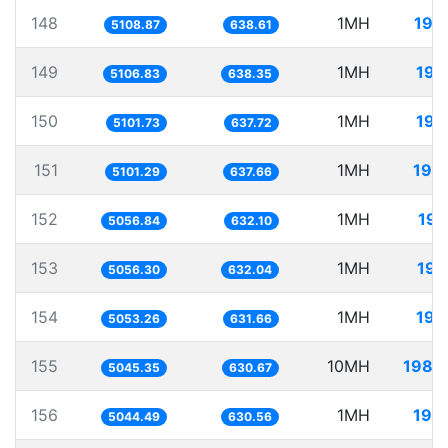
148
1MH
195
5108.87
638.61
149
1MH
195
5106.83
638.35
150
1MH
196
5101.73
637.72
151
1MH
196
5101.29
637.66
152
1MH
197
5056.84
632.10
153
1MH
197
5056.30
632.04
154
1MH
197
5053.26
631.66
155
10MH
1982
5045.35
630.67
156
1MH
198
5044.49
630.56