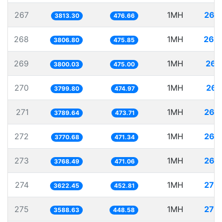
267
1MH
262
3813.30
476.66
268
1MH
262
3806.80
475.85
269
1MH
263
3800.03
475.00
270
1MH
263
3799.80
474.97
271
1MH
263
3789.64
473.71
272
1MH
265
3770.68
471.34
273
1MH
265
3768.49
471.06
274
1MH
276
3622.45
452.81
275
1MH
278
3588.63
448.58