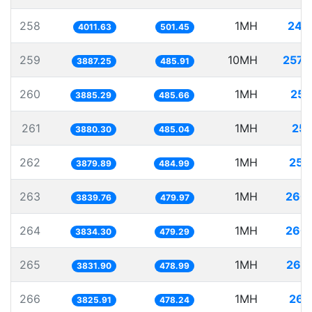
258
1MH
249
4011.63
501.45
259
10MH
2572
3887.25
485.91
260
1MH
257
3885.29
485.66
261
1MH
257
3880.30
485.04
262
1MH
257
3879.89
484.99
263
1MH
260
3839.76
479.97
264
1MH
260
3834.30
479.29
265
1MH
260
3831.90
478.99
266
1MH
261
3825.91
478.24