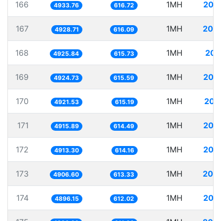
166
1MH
202
4933.76
616.72
167
1MH
202
4928.71
616.09
168
1MH
203
4925.84
615.73
169
1MH
203
4924.73
615.59
170
1MH
203
4921.53
615.19
171
1MH
203
4915.89
614.49
172
1MH
203
4913.30
614.16
173
1MH
203
4906.60
613.33
174
1MH
204
4896.15
612.02