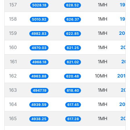
157
1MH
198
5028.18
628.52
158
1MH
199
5010.92
626.37
159
1MH
200
4982.83
622.85
160
1MH
201
4970.03
621.25
161
1MH
201
4968.18
621.02
162
10MH
2014
4963.88
620.48
163
1MH
202
4947.19
618.40
164
1MH
202
4939.59
617.45
165
1MH
202
4938.25
617.28