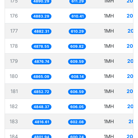
175
1MH
204
4890.29
611.29
176
1MH
204
4883.29
610.41
177
1MH
204
4882.31
610.29
178
1MH
204
4878.55
609.82
179
1MH
205
4876.74
609.59
180
1MH
205
4865.09
608.14
181
1MH
206
4852.72
606.59
182
1MH
206
4848.37
606.05
183
1MH
207
4816.61
602.08
184
1MH
208
4801.94
600.24