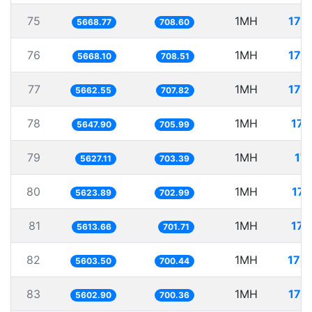
75
1MH
176
5668.77
708.60
76
1MH
176
5668.10
708.51
77
1MH
176
5662.55
707.82
78
1MH
177
5647.90
705.99
79
1MH
177
5627.11
703.39
80
1MH
177
5623.89
702.99
81
1MH
178
5613.66
701.71
82
1MH
178
5603.50
700.44
83
1MH
178
5602.90
700.36