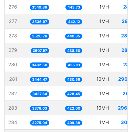
276
1MH
281
3549.86
443.73
277
1MH
282
3536.97
442.12
278
1MH
283
3526.76
440.85
279
1MH
285
3507.97
438.50
280
1MH
287
3482.50
435.31
281
10MH
2903
3444.47
430.56
282
1MH
291
3427.64
428.45
283
10MH
2962
3376.03
422.00
284
1MH
305
3275.04
409.38