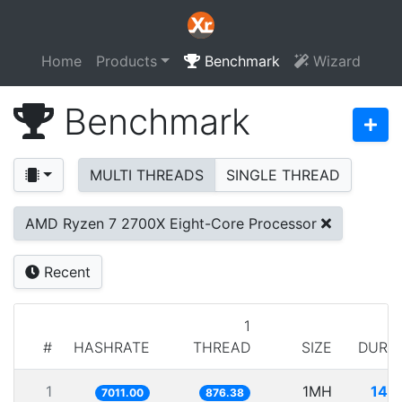
Home
Products
Benchmark
Wizard
Benchmark
MULTI THREADS
SINGLE THREAD
AMD Ryzen 7 2700X Eight-Core Processor
Recent
1
#
HASHRATE
THREAD
SIZE
DURA
1
1MH
142
7011.00
876.38