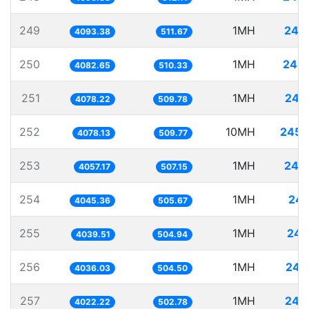
249
1MH
244
4093.38
511.67
250
1MH
244
4082.65
510.33
251
1MH
245
4078.22
509.78
252
10MH
2452
4078.13
509.77
253
1MH
246
4057.17
507.15
254
1MH
247
4045.36
505.67
255
1MH
247
4039.51
504.94
256
1MH
247
4036.03
504.50
257
1MH
248
4022.22
502.78