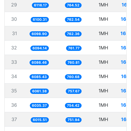
29
1MH
163
6116.17
764.52
30
1MH
163
6100.31
762.54
31
1MH
163
6098.90
762.36
32
1MH
164
6094.14
761.77
33
1MH
164
6086.46
760.81
34
1MH
164
6085.43
760.68
35
1MH
164
6061.38
757.67
36
1MH
165
6035.37
754.42
37
1MH
166
6015.51
751.94