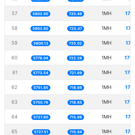
57
1MH
172
5803.90
725.49
58
1MH
172
5803.80
725.47
59
1MH
172
5800.13
725.02
60
1MH
173
5778.04
722.26
61
1MH
173
5773.54
721.69
62
1MH
173
5751.85
718.98
63
1MH
173
5750.76
718.85
64
1MH
174
5727.80
715.98
65
1MH
174
5727.51
715.94