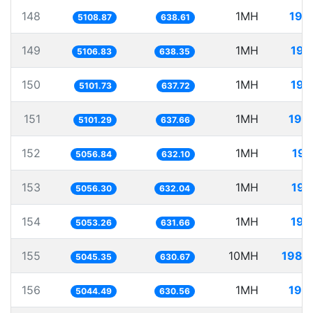
148
1MH
195
5108.87
638.61
149
1MH
195
5106.83
638.35
150
1MH
196
5101.73
637.72
151
1MH
196
5101.29
637.66
152
1MH
197
5056.84
632.10
153
1MH
197
5056.30
632.04
154
1MH
197
5053.26
631.66
155
10MH
1982
5045.35
630.67
156
1MH
198
5044.49
630.56