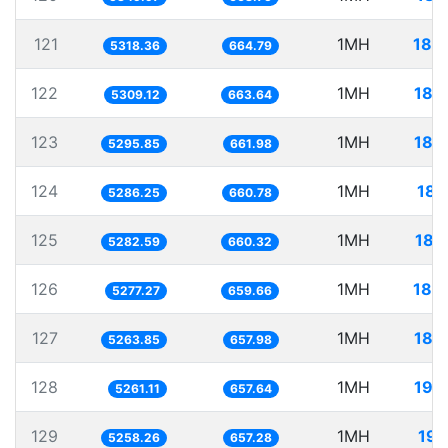
121
1MH
188
5318.36
664.79
122
1MH
188
5309.12
663.64
123
1MH
188
5295.85
661.98
124
1MH
189
5286.25
660.78
125
1MH
189
5282.59
660.32
126
1MH
189
5277.27
659.66
127
1MH
189
5263.85
657.98
128
1MH
190
5261.11
657.64
129
1MH
190
5258.26
657.28