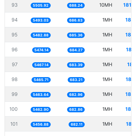
93
10MH
1816
5505.92
688.24
94
1MH
182
5493.03
686.63
95
1MH
182
5482.88
685.36
96
1MH
182
5474.14
684.27
97
1MH
182
5467.14
683.39
98
1MH
182
5465.71
683.21
99
1MH
183
5463.64
682.96
100
1MH
183
5462.90
682.86
101
1MH
183
5456.88
682.11