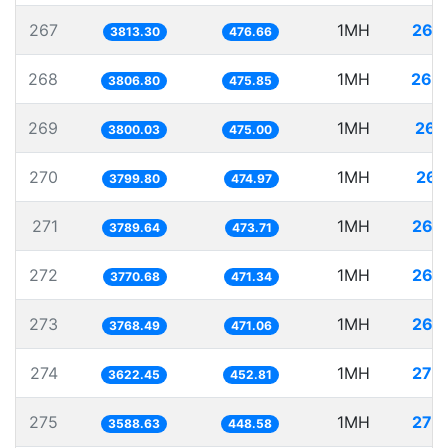
267
1MH
262
3813.30
476.66
268
1MH
262
3806.80
475.85
269
1MH
263
3800.03
475.00
270
1MH
263
3799.80
474.97
271
1MH
263
3789.64
473.71
272
1MH
265
3770.68
471.34
273
1MH
265
3768.49
471.06
274
1MH
276
3622.45
452.81
275
1MH
278
3588.63
448.58