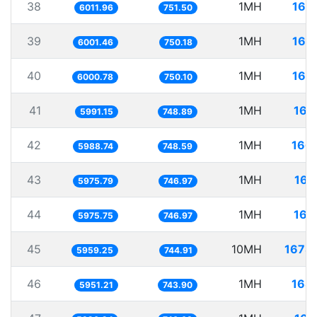
38
1MH
166
6011.96
751.50
39
1MH
166
6001.46
750.18
40
1MH
166
6000.78
750.10
41
1MH
166
5991.15
748.89
42
1MH
166
5988.74
748.59
43
1MH
167
5975.79
746.97
44
1MH
167
5975.75
746.97
45
10MH
1678
5959.25
744.91
46
1MH
168
5951.21
743.90