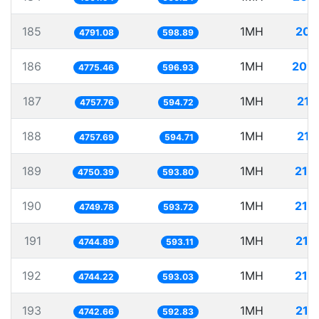
185
1MH
208
4791.08
598.89
186
1MH
209
4775.46
596.93
187
1MH
210
4757.76
594.72
188
1MH
210
4757.69
594.71
189
1MH
210
4750.39
593.80
190
1MH
210
4749.78
593.72
191
1MH
210
4744.89
593.11
192
1MH
210
4744.22
593.03
193
1MH
210
4742.66
592.83