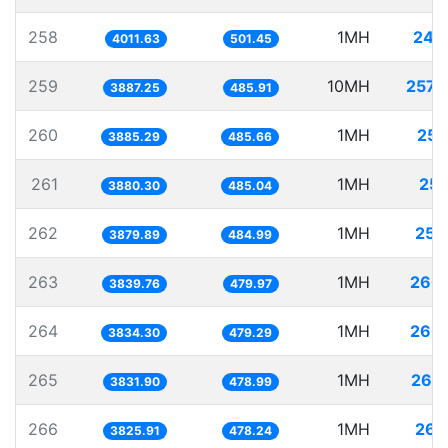
258
1MH
249
4011.63
501.45
259
10MH
2572
3887.25
485.91
260
1MH
257
3885.29
485.66
261
1MH
257
3880.30
485.04
262
1MH
257
3879.89
484.99
263
1MH
260
3839.76
479.97
264
1MH
260
3834.30
479.29
265
1MH
260
3831.90
478.99
266
1MH
261
3825.91
478.24