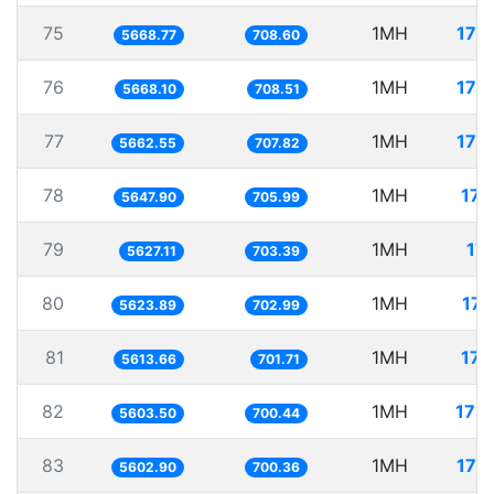
75
1MH
176
5668.77
708.60
76
1MH
176
5668.10
708.51
77
1MH
176
5662.55
707.82
78
1MH
177
5647.90
705.99
79
1MH
177
5627.11
703.39
80
1MH
177
5623.89
702.99
81
1MH
178
5613.66
701.71
82
1MH
178
5603.50
700.44
83
1MH
178
5602.90
700.36