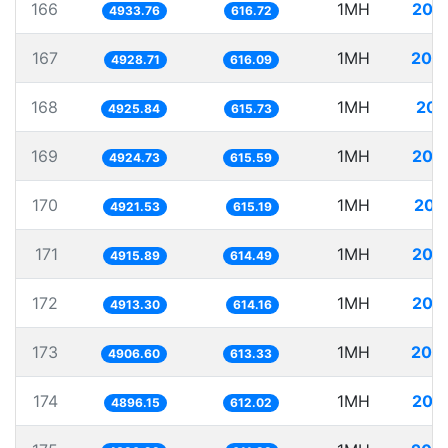
166
1MH
202
4933.76
616.72
167
1MH
202
4928.71
616.09
168
1MH
203
4925.84
615.73
169
1MH
203
4924.73
615.59
170
1MH
203
4921.53
615.19
171
1MH
203
4915.89
614.49
172
1MH
203
4913.30
614.16
173
1MH
203
4906.60
613.33
174
1MH
204
4896.15
612.02