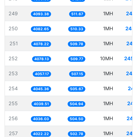
249
1MH
244
4093.38
511.67
250
1MH
244
4082.65
510.33
251
1MH
245
4078.22
509.78
252
10MH
2452
4078.13
509.77
253
1MH
246
4057.17
507.15
254
1MH
247
4045.36
505.67
255
1MH
247
4039.51
504.94
256
1MH
247
4036.03
504.50
257
1MH
248
4022.22
502.78