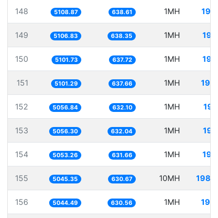
148
1MH
195
5108.87
638.61
149
1MH
195
5106.83
638.35
150
1MH
196
5101.73
637.72
151
1MH
196
5101.29
637.66
152
1MH
197
5056.84
632.10
153
1MH
197
5056.30
632.04
154
1MH
197
5053.26
631.66
155
10MH
1982
5045.35
630.67
156
1MH
198
5044.49
630.56