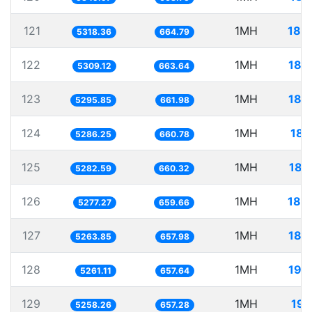
121
1MH
188
5318.36
664.79
122
1MH
188
5309.12
663.64
123
1MH
188
5295.85
661.98
124
1MH
189
5286.25
660.78
125
1MH
189
5282.59
660.32
126
1MH
189
5277.27
659.66
127
1MH
189
5263.85
657.98
128
1MH
190
5261.11
657.64
129
1MH
190
5258.26
657.28