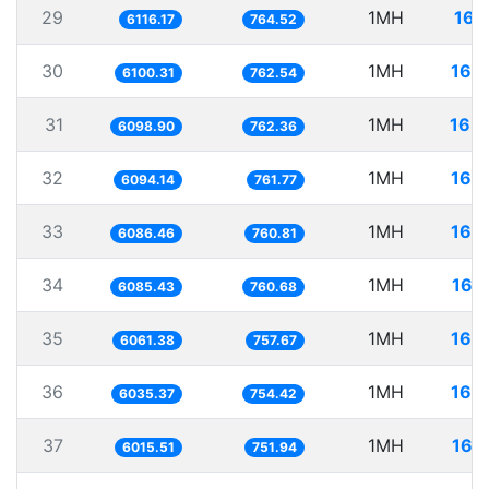
29
1MH
163
6116.17
764.52
30
1MH
163
6100.31
762.54
31
1MH
163
6098.90
762.36
32
1MH
164
6094.14
761.77
33
1MH
164
6086.46
760.81
34
1MH
164
6085.43
760.68
35
1MH
164
6061.38
757.67
36
1MH
165
6035.37
754.42
37
1MH
166
6015.51
751.94