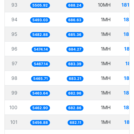
93
10MH
1816
5505.92
688.24
94
1MH
182
5493.03
686.63
95
1MH
182
5482.88
685.36
96
1MH
182
5474.14
684.27
97
1MH
182
5467.14
683.39
98
1MH
182
5465.71
683.21
99
1MH
183
5463.64
682.96
100
1MH
183
5462.90
682.86
101
1MH
183
5456.88
682.11