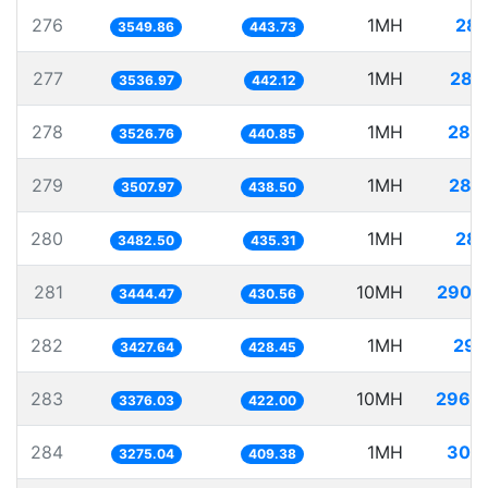
276
1MH
281
3549.86
443.73
277
1MH
282
3536.97
442.12
278
1MH
283
3526.76
440.85
279
1MH
285
3507.97
438.50
280
1MH
287
3482.50
435.31
281
10MH
2903
3444.47
430.56
282
1MH
291
3427.64
428.45
283
10MH
2962
3376.03
422.00
284
1MH
305
3275.04
409.38