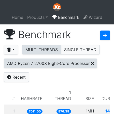
Home
Products
Benchmark
Wizard
Benchmark
MULTI THREADS
SINGLE THREAD
AMD Ryzen 7 2700X Eight-Core Processor
Recent
1
#
HASHRATE
THREAD
SIZE
DURA
1
1MH
142
7011.00
876.38