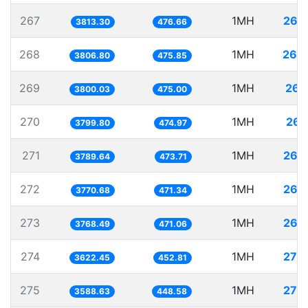
267
1MH
262
3813.30
476.66
268
1MH
262
3806.80
475.85
269
1MH
263
3800.03
475.00
270
1MH
263
3799.80
474.97
271
1MH
263
3789.64
473.71
272
1MH
265
3770.68
471.34
273
1MH
265
3768.49
471.06
274
1MH
276
3622.45
452.81
275
1MH
278
3588.63
448.58