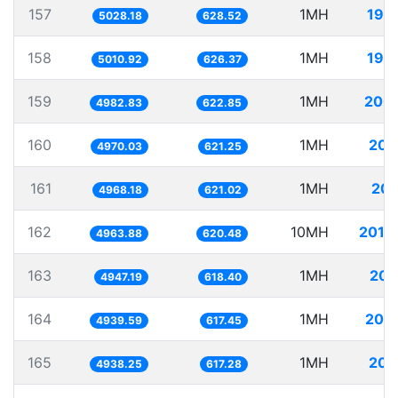
157
1MH
198
5028.18
628.52
158
1MH
199
5010.92
626.37
159
1MH
200
4982.83
622.85
160
1MH
201
4970.03
621.25
161
1MH
201
4968.18
621.02
162
10MH
2014
4963.88
620.48
163
1MH
202
4947.19
618.40
164
1MH
202
4939.59
617.45
165
1MH
202
4938.25
617.28