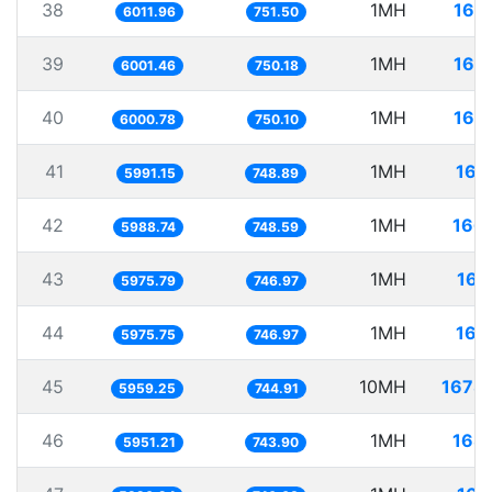
38
1MH
166
6011.96
751.50
39
1MH
166
6001.46
750.18
40
1MH
166
6000.78
750.10
41
1MH
166
5991.15
748.89
42
1MH
166
5988.74
748.59
43
1MH
167
5975.79
746.97
44
1MH
167
5975.75
746.97
45
10MH
1678
5959.25
744.91
46
1MH
168
5951.21
743.90