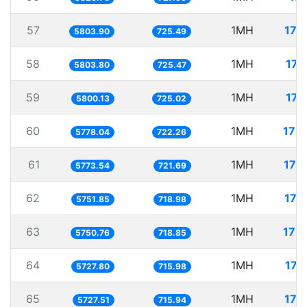
57
1MH
172
5803.90
725.49
58
1MH
172
5803.80
725.47
59
1MH
172
5800.13
725.02
60
1MH
173
5778.04
722.26
61
1MH
173
5773.54
721.69
62
1MH
173
5751.85
718.98
63
1MH
173
5750.76
718.85
64
1MH
174
5727.80
715.98
65
1MH
174
5727.51
715.94