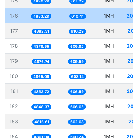
175
1MH
204
4890.29
611.29
176
1MH
204
4883.29
610.41
177
1MH
204
4882.31
610.29
178
1MH
204
4878.55
609.82
179
1MH
205
4876.74
609.59
180
1MH
205
4865.09
608.14
181
1MH
206
4852.72
606.59
182
1MH
206
4848.37
606.05
183
1MH
207
4816.61
602.08
184
1MH
208
4801.94
600.24