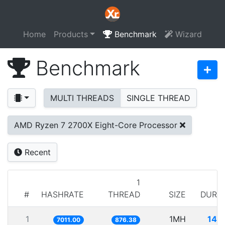
Home
Products
Benchmark
Wizard
Benchmark
MULTI THREADS
SINGLE THREAD
AMD Ryzen 7 2700X Eight-Core Processor
Recent
1
#
HASHRATE
THREAD
SIZE
DURA
1
1MH
142
7011.00
876.38