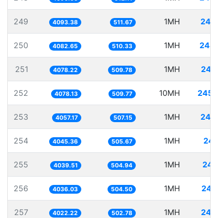
249
1MH
244
4093.38
511.67
250
1MH
244
4082.65
510.33
251
1MH
245
4078.22
509.78
252
10MH
2452
4078.13
509.77
253
1MH
246
4057.17
507.15
254
1MH
247
4045.36
505.67
255
1MH
247
4039.51
504.94
256
1MH
247
4036.03
504.50
257
1MH
248
4022.22
502.78