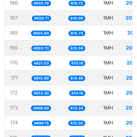
166
1MH
202
4933.76
616.72
167
1MH
202
4928.71
616.09
168
1MH
203
4925.84
615.73
169
1MH
203
4924.73
615.59
170
1MH
203
4921.53
615.19
171
1MH
203
4915.89
614.49
172
1MH
203
4913.30
614.16
173
1MH
203
4906.60
613.33
174
1MH
204
4896.15
612.02