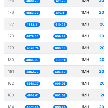
175
1MH
204
4890.29
611.29
176
1MH
204
4883.29
610.41
177
1MH
204
4882.31
610.29
178
1MH
204
4878.55
609.82
179
1MH
205
4876.74
609.59
180
1MH
205
4865.09
608.14
181
1MH
206
4852.72
606.59
182
1MH
206
4848.37
606.05
183
1MH
207
4816.61
602.08
184
1MH
208
4801.94
600.24