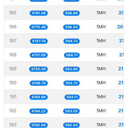
185
1MH
208
4791.08
598.89
186
1MH
209
4775.46
596.93
187
1MH
210
4757.76
594.72
188
1MH
210
4757.69
594.71
189
1MH
210
4750.39
593.80
190
1MH
210
4749.78
593.72
191
1MH
210
4744.89
593.11
192
1MH
210
4744.22
593.03
193
1MH
210
4742.66
592.83