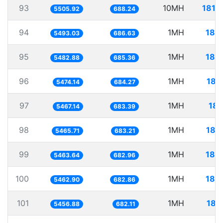
93
10MH
1816
5505.92
688.24
94
1MH
182
5493.03
686.63
95
1MH
182
5482.88
685.36
96
1MH
182
5474.14
684.27
97
1MH
182
5467.14
683.39
98
1MH
182
5465.71
683.21
99
1MH
183
5463.64
682.96
100
1MH
183
5462.90
682.86
101
1MH
183
5456.88
682.11