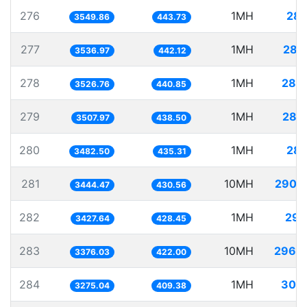
276
1MH
281
3549.86
443.73
277
1MH
282
3536.97
442.12
278
1MH
283
3526.76
440.85
279
1MH
285
3507.97
438.50
280
1MH
287
3482.50
435.31
281
10MH
2903
3444.47
430.56
282
1MH
291
3427.64
428.45
283
10MH
2962
3376.03
422.00
284
1MH
305
3275.04
409.38