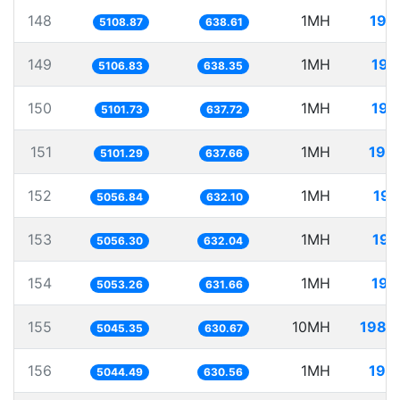
148
1MH
195
5108.87
638.61
149
1MH
195
5106.83
638.35
150
1MH
196
5101.73
637.72
151
1MH
196
5101.29
637.66
152
1MH
197
5056.84
632.10
153
1MH
197
5056.30
632.04
154
1MH
197
5053.26
631.66
155
10MH
1982
5045.35
630.67
156
1MH
198
5044.49
630.56