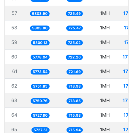
57
1MH
172
5803.90
725.49
58
1MH
172
5803.80
725.47
59
1MH
172
5800.13
725.02
60
1MH
173
5778.04
722.26
61
1MH
173
5773.54
721.69
62
1MH
173
5751.85
718.98
63
1MH
173
5750.76
718.85
64
1MH
174
5727.80
715.98
65
1MH
174
5727.51
715.94