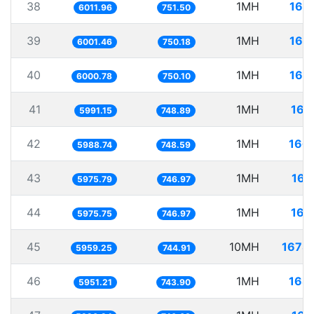
38
1MH
166
6011.96
751.50
39
1MH
166
6001.46
750.18
40
1MH
166
6000.78
750.10
41
1MH
166
5991.15
748.89
42
1MH
166
5988.74
748.59
43
1MH
167
5975.79
746.97
44
1MH
167
5975.75
746.97
45
10MH
1678
5959.25
744.91
46
1MH
168
5951.21
743.90