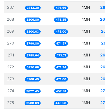
267
1MH
262
3813.30
476.66
268
1MH
262
3806.80
475.85
269
1MH
263
3800.03
475.00
270
1MH
263
3799.80
474.97
271
1MH
263
3789.64
473.71
272
1MH
265
3770.68
471.34
273
1MH
265
3768.49
471.06
274
1MH
276
3622.45
452.81
275
1MH
278
3588.63
448.58