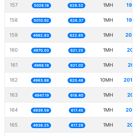
157
1MH
198
5028.18
628.52
158
1MH
199
5010.92
626.37
159
1MH
200
4982.83
622.85
160
1MH
201
4970.03
621.25
161
1MH
201
4968.18
621.02
162
10MH
2014
4963.88
620.48
163
1MH
202
4947.19
618.40
164
1MH
202
4939.59
617.45
165
1MH
202
4938.25
617.28