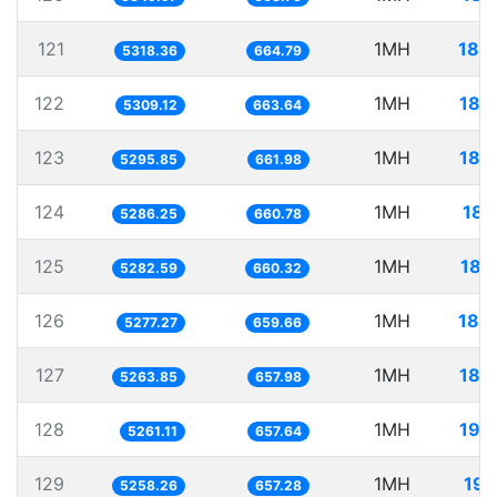
121
1MH
188
5318.36
664.79
122
1MH
188
5309.12
663.64
123
1MH
188
5295.85
661.98
124
1MH
189
5286.25
660.78
125
1MH
189
5282.59
660.32
126
1MH
189
5277.27
659.66
127
1MH
189
5263.85
657.98
128
1MH
190
5261.11
657.64
129
1MH
190
5258.26
657.28