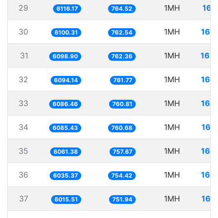
29
1MH
163
6116.17
764.52
30
1MH
163
6100.31
762.54
31
1MH
163
6098.90
762.36
32
1MH
164
6094.14
761.77
33
1MH
164
6086.46
760.81
34
1MH
164
6085.43
760.68
35
1MH
164
6061.38
757.67
36
1MH
165
6035.37
754.42
37
1MH
166
6015.51
751.94