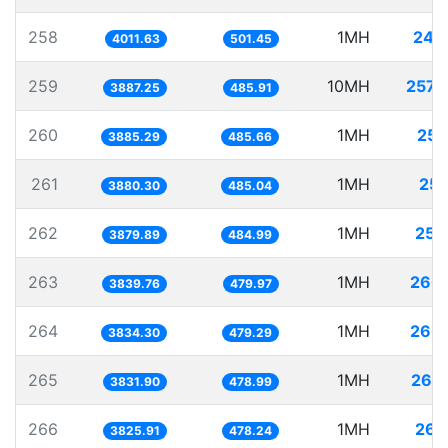
258
1MH
249
4011.63
501.45
259
10MH
2572
3887.25
485.91
260
1MH
257
3885.29
485.66
261
1MH
257
3880.30
485.04
262
1MH
257
3879.89
484.99
263
1MH
260
3839.76
479.97
264
1MH
260
3834.30
479.29
265
1MH
260
3831.90
478.99
266
1MH
261
3825.91
478.24