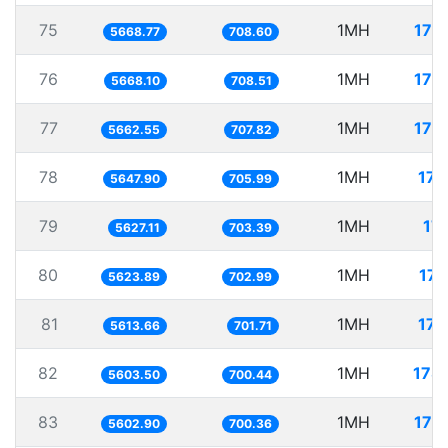
75
1MH
176
5668.77
708.60
76
1MH
176
5668.10
708.51
77
1MH
176
5662.55
707.82
78
1MH
177
5647.90
705.99
79
1MH
177
5627.11
703.39
80
1MH
177
5623.89
702.99
81
1MH
178
5613.66
701.71
82
1MH
178
5603.50
700.44
83
1MH
178
5602.90
700.36