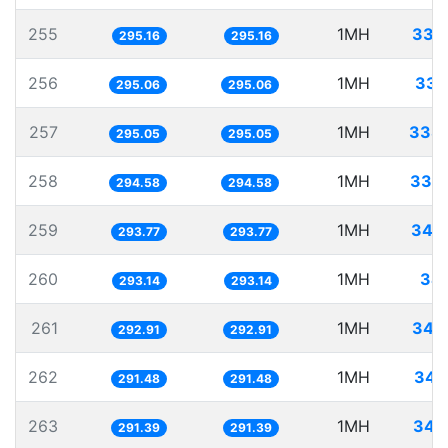
255
1MH
338
295.16
295.16
256
1MH
338
295.06
295.06
257
1MH
338
295.05
295.05
258
1MH
339
294.58
294.58
259
1MH
340
293.77
293.77
260
1MH
341
293.14
293.14
261
1MH
341
292.91
292.91
262
1MH
343
291.48
291.48
263
1MH
343
291.39
291.39