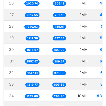
26
1MH
49
2020.74
505.18
27
1MH
49
2017.55
252.19
28
1MH
51
1940.03
485.01
29
1MH
58
1711.36
427.84
30
1MH
61
1615.67
403.92
31
1MH
64
1557.47
389.37
32
1MH
65
1517.41
379.35
33
1MH
81
1219.77
609.89
34
10MH
836
1195.60
298.90