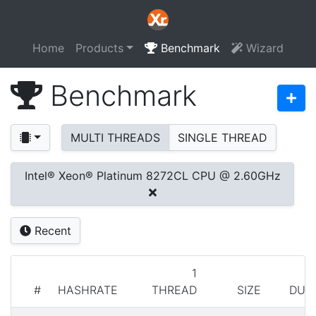
Home
Products
Benchmark
Wizard
Benchmark
MULTI THREADS
SINGLE THREAD
Intel® Xeon® Platinum 8272CL CPU @ 2.60GHz
Recent
1
#
HASHRATE
THREAD
SIZE
DUR