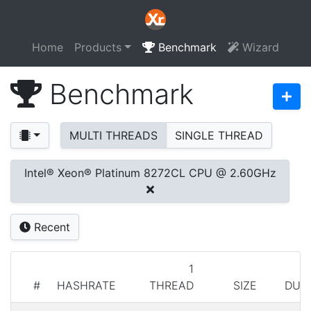
Home
Products
Benchmark
Wizard
Benchmark
MULTI THREADS
SINGLE THREAD
Intel® Xeon® Platinum 8272CL CPU @ 2.60GHz
Recent
1
#
HASHRATE
THREAD
SIZE
DUR