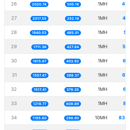
26
1MH
49
2020.74
505.18
27
1MH
49
2017.55
252.19
28
1MH
51
1940.03
485.01
29
1MH
58
1711.36
427.84
30
1MH
61
1615.67
403.92
31
1MH
64
1557.47
389.37
32
1MH
65
1517.41
379.35
33
1MH
81
1219.77
609.89
34
10MH
836
1195.60
298.90