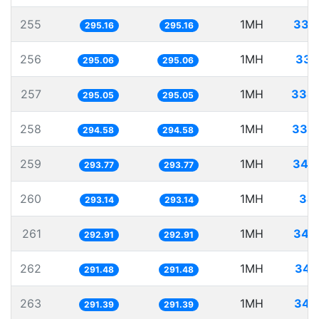
255
1MH
338
295.16
295.16
256
1MH
338
295.06
295.06
257
1MH
338
295.05
295.05
258
1MH
339
294.58
294.58
259
1MH
340
293.77
293.77
260
1MH
341
293.14
293.14
261
1MH
341
292.91
292.91
262
1MH
343
291.48
291.48
263
1MH
343
291.39
291.39