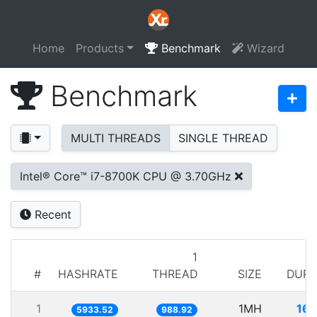
Home
Products
Benchmark
Wizard
Benchmark
MULTI THREADS
SINGLE THREAD
Intel® Core™ i7-8700K CPU @ 3.70GHz
Recent
1
#
HASHRATE
THREAD
SIZE
DURA
1
1MH
168
5933.52
988.92