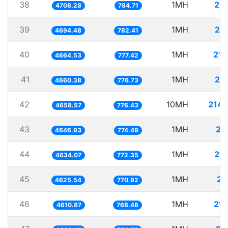
38
1MH
21
4708.28
784.71
39
1MH
21
4694.48
782.41
40
1MH
214
4664.53
777.42
41
1MH
21
4660.38
776.73
42
10MH
2146
4658.57
776.43
43
1MH
21
4646.93
774.49
44
1MH
21
4634.07
772.35
45
1MH
21
4625.54
770.92
46
1MH
21
4610.87
768.48