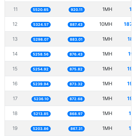
11
1MH
18
5520.65
920.11
12
10MH
1878
5324.57
887.43
13
1MH
18
5298.07
883.01
14
1MH
19
5258.56
876.43
15
1MH
190
5254.92
875.82
16
1MH
190
5239.94
873.32
17
1MH
190
5236.10
872.68
18
1MH
19
5213.85
868.97
19
1MH
19
5203.86
867.31