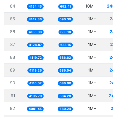
84
10MH
2407
4154.45
692.41
85
1MH
24
4142.36
690.39
86
1MH
24
4135.08
689.18
87
1MH
24
4128.87
688.15
88
1MH
242
4119.72
686.62
89
1MH
242
4119.26
686.54
90
1MH
242
4116.02
686.00
91
1MH
243
4105.70
684.28
92
1MH
24
4081.45
680.24