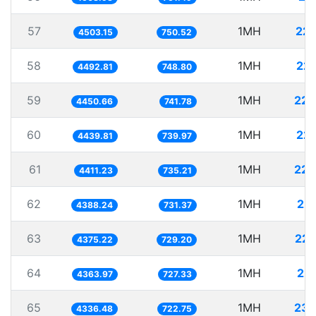
57
1MH
222
4503.15
750.52
58
1MH
22
4492.81
748.80
59
1MH
224
4450.66
741.78
60
1MH
22
4439.81
739.97
61
1MH
226
4411.23
735.21
62
1MH
22
4388.24
731.37
63
1MH
228
4375.22
729.20
64
1MH
22
4363.97
727.33
65
1MH
230
4336.48
722.75