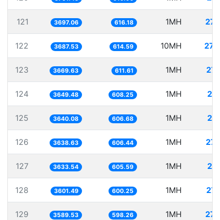
121
1MH
270
3697.06
616.18
122
10MH
271
3687.53
614.59
123
1MH
27
3669.63
611.61
124
1MH
27
3649.48
608.25
125
1MH
27
3640.08
606.68
126
1MH
274
3638.63
606.44
127
1MH
27
3633.54
605.59
128
1MH
27
3601.49
600.25
129
1MH
278
3589.53
598.26