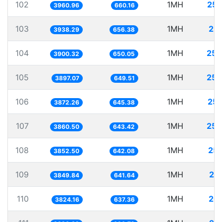
102
1MH
252
3960.96
660.16
103
1MH
25
3938.29
656.38
104
1MH
256
3900.32
650.05
105
1MH
256
3897.07
649.51
106
1MH
258
3872.26
645.38
107
1MH
259
3860.50
643.42
108
1MH
25
3852.50
642.08
109
1MH
25
3849.84
641.64
110
1MH
26
3824.16
637.36