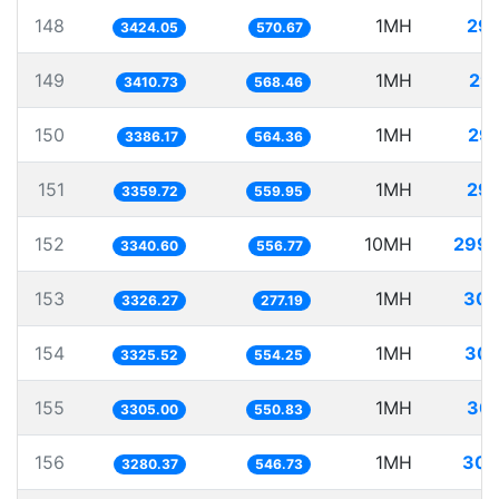
148
1MH
292
3424.05
570.67
149
1MH
29
3410.73
568.46
150
1MH
29
3386.17
564.36
151
1MH
297
3359.72
559.95
152
10MH
2993
3340.60
556.77
153
1MH
300
3326.27
277.19
154
1MH
300
3325.52
554.25
155
1MH
302
3305.00
550.83
156
1MH
304
3280.37
546.73