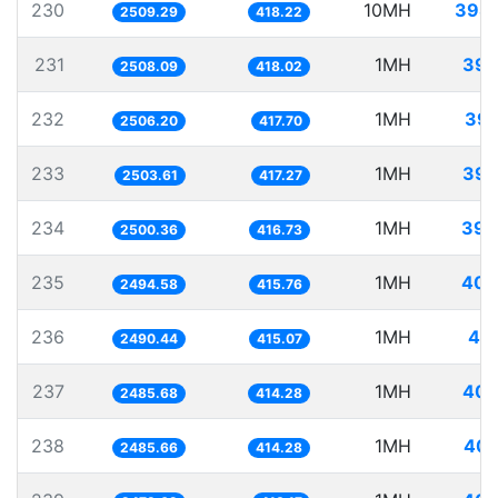
230
10MH
3985
2509.29
418.22
231
1MH
398
2508.09
418.02
232
1MH
399
2506.20
417.70
233
1MH
399
2503.61
417.27
234
1MH
399
2500.36
416.73
235
1MH
400
2494.58
415.76
236
1MH
40
2490.44
415.07
237
1MH
402
2485.68
414.28
238
1MH
402
2485.66
414.28