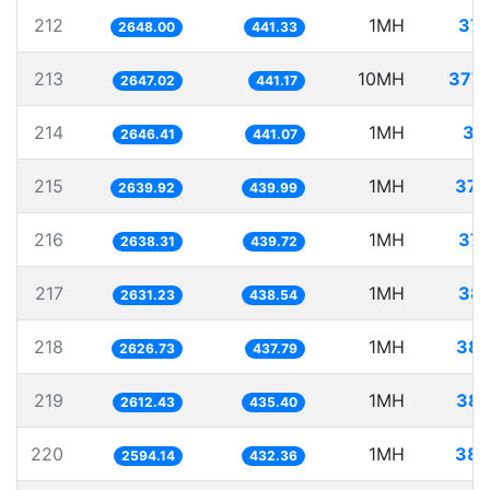
212
1MH
377
2648.00
441.33
213
10MH
3777
2647.02
441.17
214
1MH
37
2646.41
441.07
215
1MH
378
2639.92
439.99
216
1MH
379
2638.31
439.72
217
1MH
380
2631.23
438.54
218
1MH
380
2626.73
437.79
219
1MH
382
2612.43
435.40
220
1MH
385
2594.14
432.36