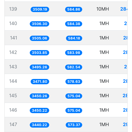
139
10MH
2849
3509.19
584.86
140
1MH
28
3506.30
584.38
141
1MH
285
3505.06
584.18
142
1MH
285
3503.85
583.98
143
1MH
28
3495.26
582.54
144
1MH
288
3471.80
578.63
145
1MH
289
3450.26
575.04
146
1MH
289
3450.22
575.04
147
1MH
290
3440.22
573.37