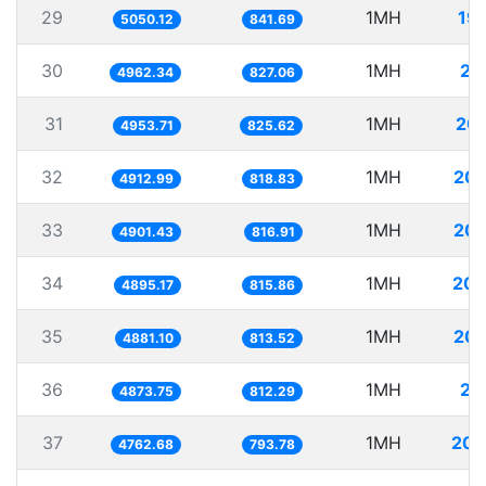
29
1MH
19
5050.12
841.69
30
1MH
20
4962.34
827.06
31
1MH
20
4953.71
825.62
32
1MH
203
4912.99
818.83
33
1MH
204
4901.43
816.91
34
1MH
204
4895.17
815.86
35
1MH
204
4881.10
813.52
36
1MH
20
4873.75
812.29
37
1MH
209
4762.68
793.78