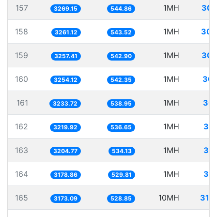
157
1MH
305
3269.15
544.86
158
1MH
306
3261.12
543.52
159
1MH
306
3257.41
542.90
160
1MH
307
3254.12
542.35
161
1MH
309
3233.72
538.95
162
1MH
31
3219.92
536.65
163
1MH
31
3204.77
534.13
164
1MH
31
3178.86
529.81
165
10MH
315
3173.09
528.85