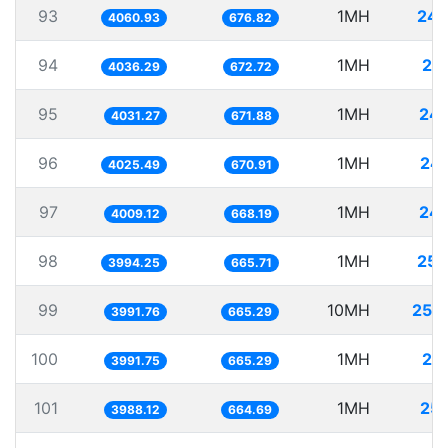
93
1MH
246
4060.93
676.82
94
1MH
24
4036.29
672.72
95
1MH
248
4031.27
671.88
96
1MH
24
4025.49
670.91
97
1MH
249
4009.12
668.19
98
1MH
250
3994.25
665.71
99
10MH
250
3991.76
665.29
100
1MH
25
3991.75
665.29
101
1MH
25
3988.12
664.69