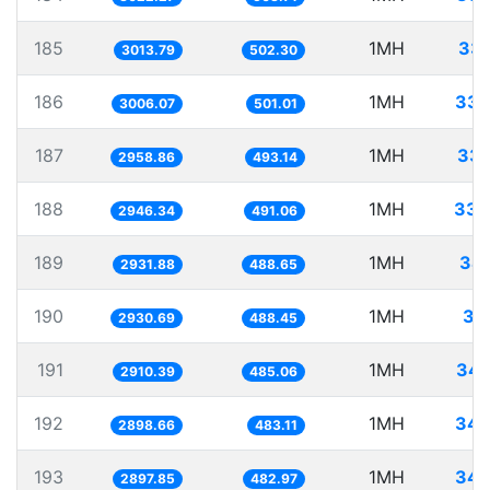
185
1MH
331
3013.79
502.30
186
1MH
332
3006.07
501.01
187
1MH
337
2958.86
493.14
188
1MH
339
2946.34
491.06
189
1MH
34
2931.88
488.65
190
1MH
34
2930.69
488.45
191
1MH
343
2910.39
485.06
192
1MH
344
2898.66
483.11
193
1MH
345
2897.85
482.97