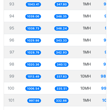
93
1MH
95
1043.41
347.80
94
1MH
96
1039.06
346.35
95
1MH
96
1038.73
346.24
96
1MH
97
1029.98
343.33
97
1MH
97
1028.79
342.93
98
1MH
98
1020.36
340.12
99
10MH
986
1013.49
337.83
100
10MH
993
1006.54
335.51
101
1MH
100
997.98
332.66