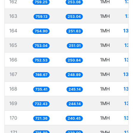
162
1MH
131
759.25
253.08
163
1MH
131
759.13
253.04
164
1MH
132
754.90
251.63
165
1MH
132
753.04
251.01
166
1MH
132
752.53
250.84
167
1MH
133
746.67
248.89
168
1MH
135
735.41
245.14
169
1MH
136
732.43
244.14
170
1MH
138
721.36
240.45
171
1MH
139
716.99
239.00