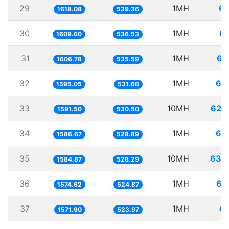
29
1MH
61
1618.08
539.36
30
1MH
62
1609.60
536.53
31
1MH
62
1606.78
535.59
32
1MH
62
1595.05
531.68
33
10MH
628
1591.50
530.50
34
1MH
63
1586.67
528.89
35
10MH
630
1584.87
528.29
36
1MH
63
1574.62
524.87
37
1MH
63
1571.90
523.97