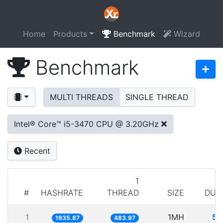
Home
Products
Benchmark
Wizard
Benchmark
MULTI THREADS
SINGLE THREAD
Intel® Core™ i5-3470 CPU @ 3.20GHz
Recent
1
#
HASHRATE
THREAD
SIZE
DUR
1
1MH
51
1935.87
483.97