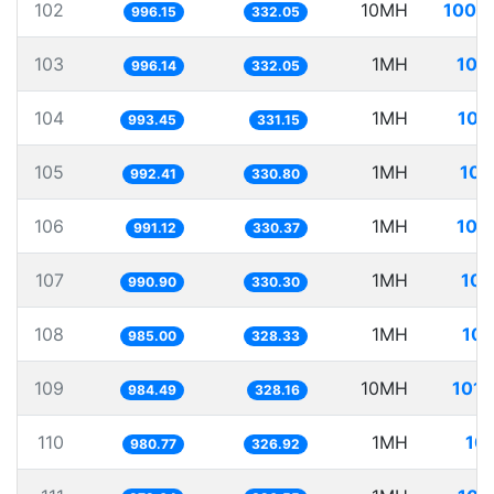
102
10MH
1003
996.15
332.05
103
1MH
100
996.14
332.05
104
1MH
100
993.45
331.15
105
1MH
100
992.41
330.80
106
1MH
100
991.12
330.37
107
1MH
100
990.90
330.30
108
1MH
101
985.00
328.33
109
10MH
1015
984.49
328.16
110
1MH
10
980.77
326.92