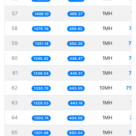
57
1MH
71
1408.10
469.37
58
1MH
72
1379.76
459.92
59
1MH
74
1351.18
450.39
60
1MH
74
1345.42
448.47
61
1MH
74
1336.54
445.51
62
10MH
751
1330.78
443.59
63
1MH
75
1329.53
443.18
64
1MH
76
1303.74
434.58
65
1MH
76
1301.08
650.54