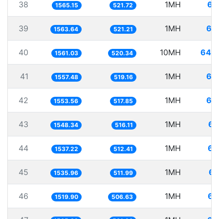
38
1MH
63
1565.15
521.72
39
1MH
63
1563.64
521.21
40
10MH
640
1561.03
520.34
41
1MH
64
1557.48
519.16
42
1MH
64
1553.56
517.85
43
1MH
64
1548.34
516.11
44
1MH
65
1537.22
512.41
45
1MH
65
1535.96
511.99
46
1MH
65
1519.90
506.63