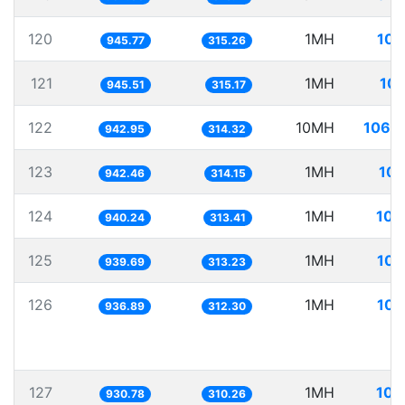
120
1MH
105
945.77
315.26
121
1MH
105
945.51
315.17
122
10MH
1060
942.95
314.32
123
1MH
106
942.46
314.15
124
1MH
106
940.24
313.41
125
1MH
106
939.69
313.23
126
1MH
106
936.89
312.30
127
1MH
107
930.78
310.26