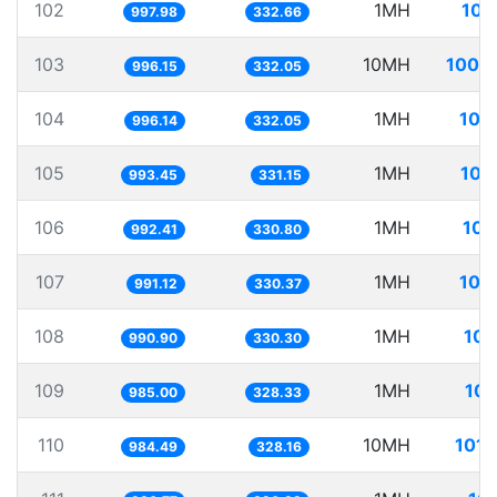
102
1MH
100
997.98
332.66
103
10MH
1003
996.15
332.05
104
1MH
100
996.14
332.05
105
1MH
100
993.45
331.15
106
1MH
100
992.41
330.80
107
1MH
100
991.12
330.37
108
1MH
100
990.90
330.30
109
1MH
101
985.00
328.33
110
10MH
1015
984.49
328.16