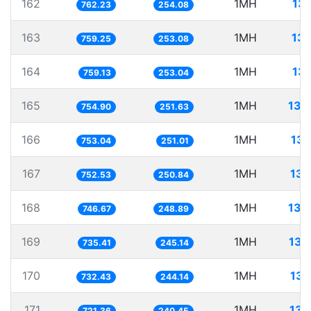
162
1MH
131
762.23
254.08
163
1MH
131
759.25
253.08
164
1MH
131
759.13
253.04
165
1MH
132
754.90
251.63
166
1MH
132
753.04
251.01
167
1MH
132
752.53
250.84
168
1MH
133
746.67
248.89
169
1MH
135
735.41
245.14
170
1MH
136
732.43
244.14
171
1MH
138
721.36
240.45