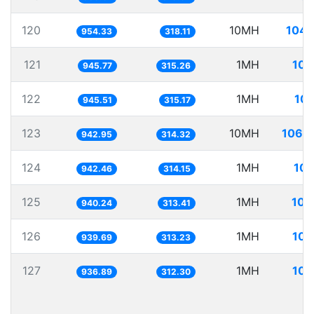
120
10MH
1047
954.33
318.11
121
1MH
105
945.77
315.26
122
1MH
105
945.51
315.17
123
10MH
1060
942.95
314.32
124
1MH
106
942.46
314.15
125
1MH
106
940.24
313.41
126
1MH
106
939.69
313.23
127
1MH
106
936.89
312.30