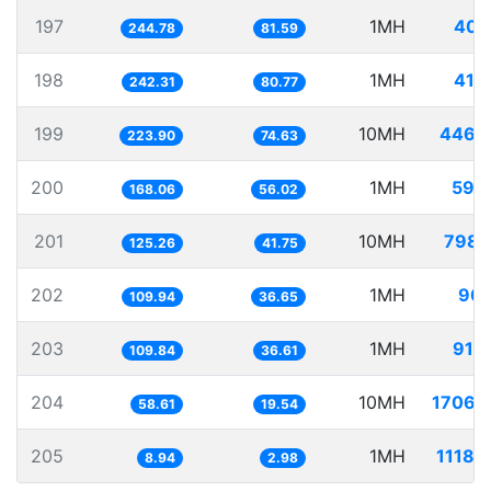
197
1MH
408
244.78
81.59
198
1MH
412
242.31
80.77
199
10MH
4466
223.90
74.63
200
1MH
595
168.06
56.02
201
10MH
7983
125.26
41.75
202
1MH
909
109.94
36.65
203
1MH
910
109.84
36.61
204
10MH
17063
58.61
19.54
205
1MH
11182
8.94
2.98