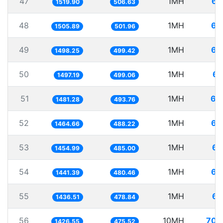
47
1MH
65
1519.90
506.63
48
1MH
66
1505.89
501.96
49
1MH
66
1498.25
499.42
50
1MH
66
1497.19
499.06
51
1MH
67
1481.28
493.76
52
1MH
68
1464.66
488.22
53
1MH
68
1454.99
485.00
54
1MH
69
1441.39
480.46
55
1MH
69
1436.51
478.84
56
10MH
700
1426.55
475.52