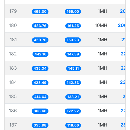
179
1MH
202
495.00
165.00
180
10MH
2067
483.76
161.25
181
1MH
217
459.70
153.23
182
1MH
226
442.16
147.39
183
1MH
229
435.34
145.11
184
1MH
233
428.49
142.83
185
1MH
24
414.64
138.21
186
1MH
272
366.66
122.22
187
1MH
280
355.98
118.66