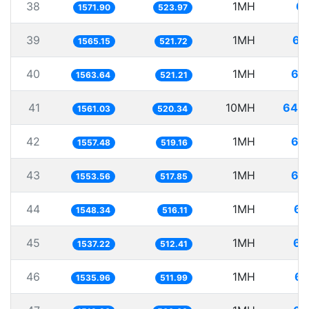
38
1MH
63
1571.90
523.97
39
1MH
63
1565.15
521.72
40
1MH
63
1563.64
521.21
41
10MH
640
1561.03
520.34
42
1MH
64
1557.48
519.16
43
1MH
64
1553.56
517.85
44
1MH
64
1548.34
516.11
45
1MH
65
1537.22
512.41
46
1MH
65
1535.96
511.99