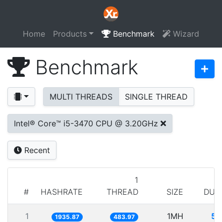
Home
Products
Benchmark
Wizard
Benchmark
MULTI THREADS
SINGLE THREAD
Intel® Core™ i5-3470 CPU @ 3.20GHz
Recent
1
#
HASHRATE
THREAD
SIZE
DUR
1
1MH
51
1935.87
483.97