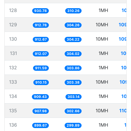
128
1MH
107
930.78
310.26
129
10MH
1095
912.78
304.26
130
10MH
1095
912.67
304.22
131
1MH
109
912.07
304.02
132
1MH
109
911.59
303.86
133
10MH
1098
910.15
303.38
134
1MH
109
909.43
303.14
135
10MH
1101
907.98
302.66
136
1MH
11
899.67
299.89