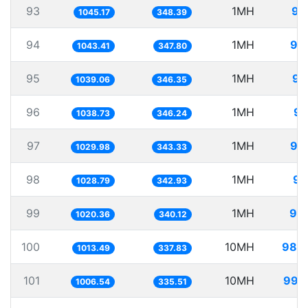
93
1MH
95
1045.17
348.39
94
1MH
95
1043.41
347.80
95
1MH
96
1039.06
346.35
96
1MH
96
1038.73
346.24
97
1MH
97
1029.98
343.33
98
1MH
97
1028.79
342.93
99
1MH
98
1020.36
340.12
100
10MH
986
1013.49
337.83
101
10MH
993
1006.54
335.51