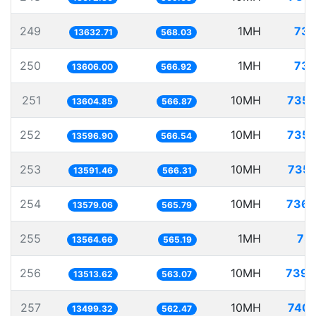
249
1MH
73.
13632.71
568.03
250
1MH
73.
13606.00
566.92
251
10MH
735.
13604.85
566.87
252
10MH
735.
13596.90
566.54
253
10MH
735.
13591.46
566.31
254
10MH
736.
13579.06
565.79
255
1MH
73.
13564.66
565.19
256
10MH
739.
13513.62
563.07
257
10MH
740.
13499.32
562.47