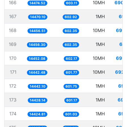
166
10MH
690.
14474.52
603.11
167
1MH
69.
14470.10
602.92
168
10MH
691.
14456.51
602.35
169
1MH
69.
14456.30
602.35
170
10MH
691.
14452.08
602.17
171
10MH
692.
14442.48
601.77
172
1MH
69.
14442.10
601.75
173
1MH
69.
14428.14
601.17
174
1MH
69.
14424.81
601.03