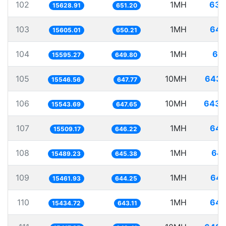
102
1MH
63.
15628.91
651.20
103
1MH
64.
15605.01
650.21
104
1MH
64.
15595.27
649.80
105
10MH
643.
15546.56
647.77
106
10MH
643.
15543.69
647.65
107
1MH
64.
15509.17
646.22
108
1MH
64.
15489.23
645.38
109
1MH
64.
15461.93
644.25
110
1MH
64.
15434.72
643.11