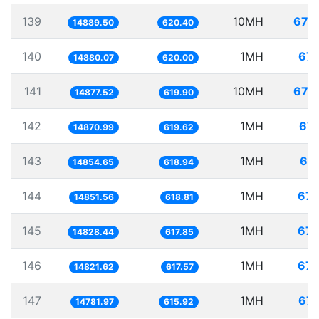
139
10MH
671.
14889.50
620.40
140
1MH
67.
14880.07
620.00
141
10MH
672.
14877.52
619.90
142
1MH
67.
14870.99
619.62
143
1MH
67.
14854.65
618.94
144
1MH
67.
14851.56
618.81
145
1MH
67.
14828.44
617.85
146
1MH
67.
14821.62
617.57
147
1MH
67.
14781.97
615.92