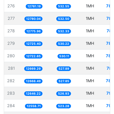
276
1MH
78.
12781.19
532.55
277
1MH
78.
12780.04
532.50
278
1MH
78.
12775.96
532.33
279
1MH
78.
12725.40
530.22
280
1MH
78.
12722.65
530.11
281
1MH
78.
12669.29
527.89
282
1MH
78.
12668.49
527.85
283
1MH
79.
12646.22
526.93
284
1MH
79.
12558.71
523.28