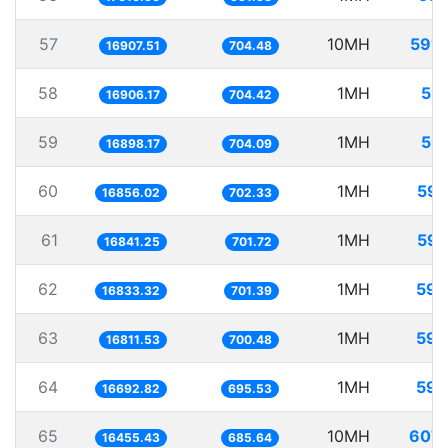
57
10MH
591.
16907.51
704.48
58
1MH
59.
16906.17
704.42
59
1MH
59.
16898.17
704.09
60
1MH
59.
16856.02
702.33
61
1MH
59.
16841.25
701.72
62
1MH
59.
16833.32
701.39
63
1MH
59.
16811.53
700.48
64
1MH
59.
16692.82
695.53
65
10MH
607.
16455.43
685.64