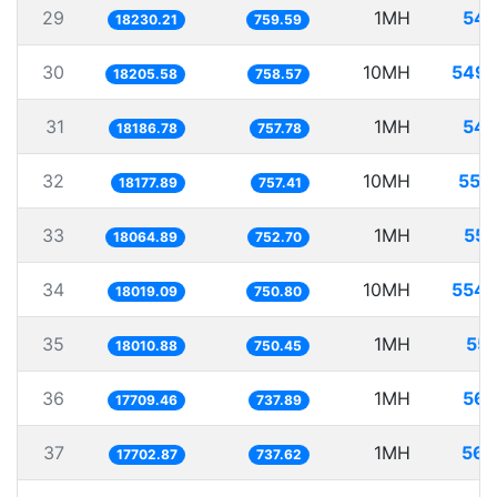
29
1MH
54.
18230.21
759.59
30
10MH
549.
18205.58
758.57
31
1MH
54.
18186.78
757.78
32
10MH
550
18177.89
757.41
33
1MH
55.
18064.89
752.70
34
10MH
554.
18019.09
750.80
35
1MH
55.
18010.88
750.45
36
1MH
56.
17709.46
737.89
37
1MH
56.
17702.87
737.62