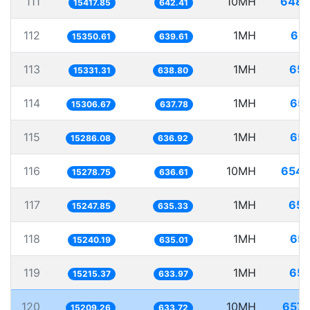
111
10MH
648.
15417.85
642.41
112
1MH
65.
15350.61
639.61
113
1MH
65.
15331.31
638.80
114
1MH
65.
15306.67
637.78
115
1MH
65.
15286.08
636.92
116
10MH
654.
15278.75
636.61
117
1MH
65.
15247.85
635.33
118
1MH
65.
15240.19
635.01
119
1MH
65.
15215.37
633.97
120
10MH
657.
15209.26
633.72