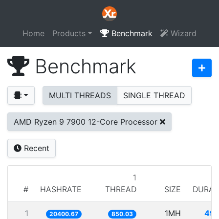
Home
Products
Benchmark
Wizard
Benchmark
MULTI THREADS
SINGLE THREAD
AMD Ryzen 9 7900 12-Core Processor
Recent
1
#
HASHRATE
THREAD
SIZE
DURAT
1
1MH
49.
20400.67
850.03