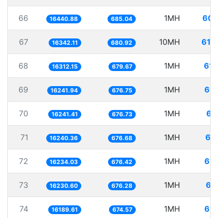
66
1MH
60.
16440.88
685.04
67
10MH
611
16342.11
680.92
68
1MH
61.
16312.15
679.67
69
1MH
61.
16241.94
676.75
70
1MH
61
16241.41
676.73
71
1MH
61
16240.36
676.68
72
1MH
61.
16234.03
676.42
73
1MH
61
16230.60
676.28
74
1MH
61.
16189.61
674.57