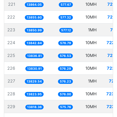
221
10MH
721.
13864.05
577.67
222
10MH
721.
13855.60
577.32
223
1MH
72
13850.99
577.12
224
10MH
722.
13842.84
576.79
225
10MH
722.
13836.81
576.53
226
10MH
723.
13830.91
576.29
227
1MH
72.
13829.54
576.23
228
10MH
723.
13823.95
576.00
229
10MH
723.
13818.36
575.76