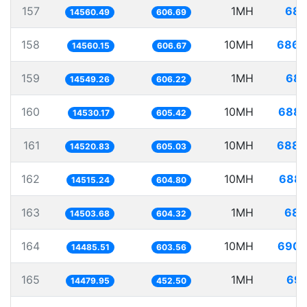
157
1MH
68.
14560.49
606.69
158
10MH
686.
14560.15
606.67
159
1MH
68.
14549.26
606.22
160
10MH
688.
14530.17
605.42
161
10MH
688.
14520.83
605.03
162
10MH
688.
14515.24
604.80
163
1MH
68.
14503.68
604.32
164
10MH
690.
14485.51
603.56
165
1MH
69.
14479.95
452.50