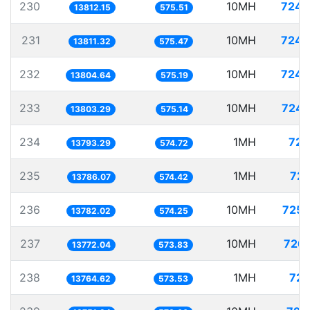
230
10MH
724.
13812.15
575.51
231
10MH
724.
13811.32
575.47
232
10MH
724.
13804.64
575.19
233
10MH
724.
13803.29
575.14
234
1MH
72.
13793.29
574.72
235
1MH
72.
13786.07
574.42
236
10MH
725.
13782.02
574.25
237
10MH
726.
13772.04
573.83
238
1MH
72.
13764.62
573.53