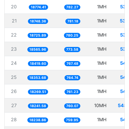
20
1MH
53.
18774.41
782.27
21
1MH
53.
18748.36
781.18
22
1MH
53.
18725.89
780.25
23
1MH
53.
18565.96
773.58
24
1MH
54.
18419.60
767.48
25
1MH
54.
18353.68
764.74
26
1MH
54.
18269.51
761.23
27
10MH
548.
18241.58
760.07
28
1MH
54.
18238.86
759.95