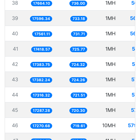
38
1MH
56.
17664.10
736.00
39
1MH
56.
17596.34
733.18
40
1MH
56.
17561.11
731.71
41
1MH
57
17418.57
725.77
42
1MH
57
17383.75
724.32
43
1MH
57.
17382.24
724.26
44
1MH
57.
17316.32
721.51
45
1MH
57.
17287.28
720.30
46
10MH
579.
17270.68
719.61