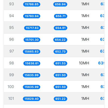
93
1MH
63.
15766.65
656.94
94
1MH
63.
15760.94
656.71
95
1MH
63.
15717.83
654.91
96
1MH
63.
15701.30
654.22
97
1MH
63.
15665.63
652.73
98
10MH
639.
15636.61
651.53
99
1MH
63.
15635.99
651.50
100
1MH
63.
15635.99
651.50
101
1MH
63.
15629.40
651.22