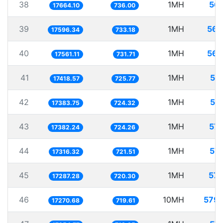
38
1MH
56.
17664.10
736.00
39
1MH
56.
17596.34
733.18
40
1MH
56.
17561.11
731.71
41
1MH
57
17418.57
725.77
42
1MH
57
17383.75
724.32
43
1MH
57.
17382.24
724.26
44
1MH
57.
17316.32
721.51
45
1MH
57.
17287.28
720.30
46
10MH
579.
17270.68
719.61