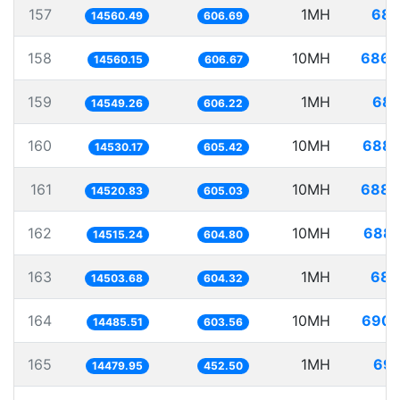
157
1MH
68.
14560.49
606.69
158
10MH
686.
14560.15
606.67
159
1MH
68.
14549.26
606.22
160
10MH
688.
14530.17
605.42
161
10MH
688.
14520.83
605.03
162
10MH
688.
14515.24
604.80
163
1MH
68.
14503.68
604.32
164
10MH
690.
14485.51
603.56
165
1MH
69.
14479.95
452.50