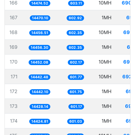
166
10MH
690.
14474.52
603.11
167
1MH
69.
14470.10
602.92
168
10MH
691.
14456.51
602.35
169
1MH
69.
14456.30
602.35
170
10MH
691.
14452.08
602.17
171
10MH
692.
14442.48
601.77
172
1MH
69.
14442.10
601.75
173
1MH
69.
14428.14
601.17
174
1MH
69.
14424.81
601.03