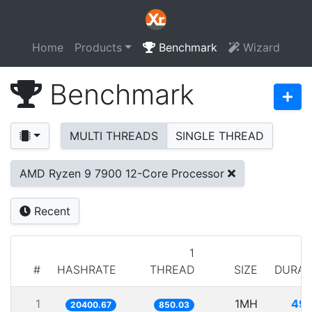
Home
Products
Benchmark
Wizard
Benchmark
MULTI THREADS
SINGLE THREAD
AMD Ryzen 9 7900 12-Core Processor
Recent
1
#
HASHRATE
THREAD
SIZE
DURAT
1
1MH
49.
20400.67
850.03