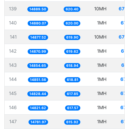
139
10MH
671.
14889.50
620.40
140
1MH
67.
14880.07
620.00
141
10MH
672.
14877.52
619.90
142
1MH
67.
14870.99
619.62
143
1MH
67.
14854.65
618.94
144
1MH
67.
14851.56
618.81
145
1MH
67.
14828.44
617.85
146
1MH
67.
14821.62
617.57
147
1MH
67.
14781.97
615.92