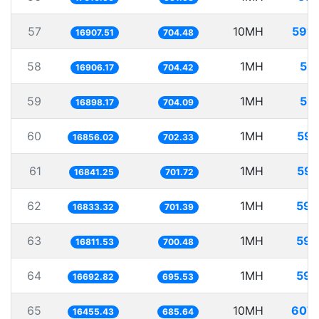
57
10MH
591.
16907.51
704.48
58
1MH
59.
16906.17
704.42
59
1MH
59.
16898.17
704.09
60
1MH
59.
16856.02
702.33
61
1MH
59.
16841.25
701.72
62
1MH
59.
16833.32
701.39
63
1MH
59.
16811.53
700.48
64
1MH
59.
16692.82
695.53
65
10MH
607.
16455.43
685.64