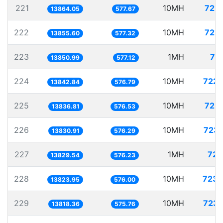
221
10MH
721.
13864.05
577.67
222
10MH
721.
13855.60
577.32
223
1MH
72
13850.99
577.12
224
10MH
722.
13842.84
576.79
225
10MH
722.
13836.81
576.53
226
10MH
723.
13830.91
576.29
227
1MH
72.
13829.54
576.23
228
10MH
723.
13823.95
576.00
229
10MH
723.
13818.36
575.76