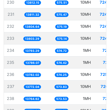
230
10MH
724.
13812.15
575.51
231
10MH
724.
13811.32
575.47
232
10MH
724.
13804.64
575.19
233
10MH
724.
13803.29
575.14
234
1MH
72.
13793.29
574.72
235
1MH
72.
13786.07
574.42
236
10MH
725.
13782.02
574.25
237
10MH
726.
13772.04
573.83
238
1MH
72.
13764.62
573.53