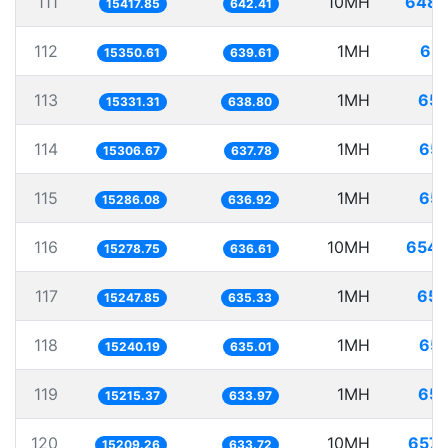
111
10MH
648.
15417.85
642.41
112
1MH
65.
15350.61
639.61
113
1MH
65.
15331.31
638.80
114
1MH
65.
15306.67
637.78
115
1MH
65.
15286.08
636.92
116
10MH
654.
15278.75
636.61
117
1MH
65.
15247.85
635.33
118
1MH
65.
15240.19
635.01
119
1MH
65.
15215.37
633.97
120
10MH
657.
15209.26
633.72