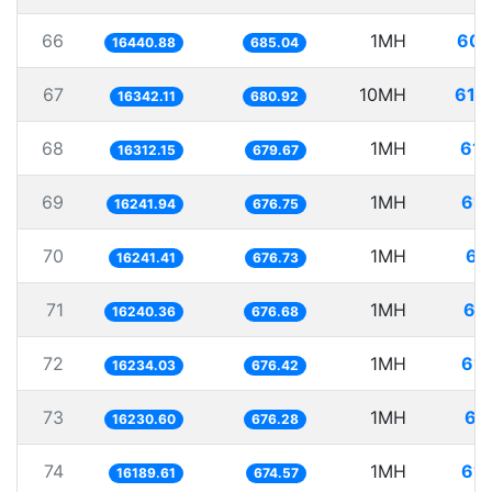
66
1MH
60.
16440.88
685.04
67
10MH
611
16342.11
680.92
68
1MH
61.
16312.15
679.67
69
1MH
61.
16241.94
676.75
70
1MH
61
16241.41
676.73
71
1MH
61
16240.36
676.68
72
1MH
61.
16234.03
676.42
73
1MH
61
16230.60
676.28
74
1MH
61.
16189.61
674.57