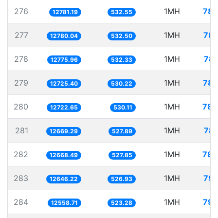
276
1MH
78.
12781.19
532.55
277
1MH
78.
12780.04
532.50
278
1MH
78.
12775.96
532.33
279
1MH
78.
12725.40
530.22
280
1MH
78.
12722.65
530.11
281
1MH
78.
12669.29
527.89
282
1MH
78.
12668.49
527.85
283
1MH
79.
12646.22
526.93
284
1MH
79.
12558.71
523.28