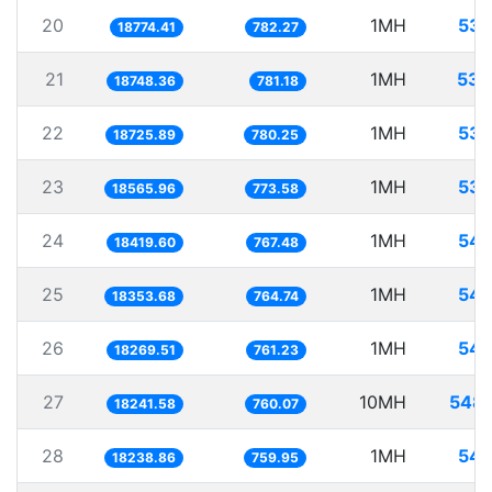
20
1MH
53.
18774.41
782.27
21
1MH
53.
18748.36
781.18
22
1MH
53.
18725.89
780.25
23
1MH
53.
18565.96
773.58
24
1MH
54.
18419.60
767.48
25
1MH
54.
18353.68
764.74
26
1MH
54.
18269.51
761.23
27
10MH
548.
18241.58
760.07
28
1MH
54.
18238.86
759.95