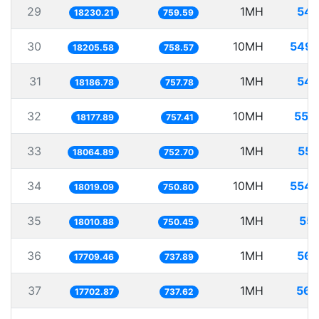
29
1MH
54.
18230.21
759.59
30
10MH
549.
18205.58
758.57
31
1MH
54.
18186.78
757.78
32
10MH
550
18177.89
757.41
33
1MH
55.
18064.89
752.70
34
10MH
554.
18019.09
750.80
35
1MH
55.
18010.88
750.45
36
1MH
56.
17709.46
737.89
37
1MH
56.
17702.87
737.62