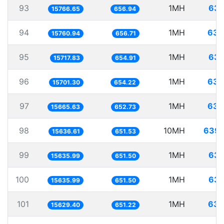
93
1MH
63.
15766.65
656.94
94
1MH
63.
15760.94
656.71
95
1MH
63.
15717.83
654.91
96
1MH
63.
15701.30
654.22
97
1MH
63.
15665.63
652.73
98
10MH
639.
15636.61
651.53
99
1MH
63.
15635.99
651.50
100
1MH
63.
15635.99
651.50
101
1MH
63.
15629.40
651.22