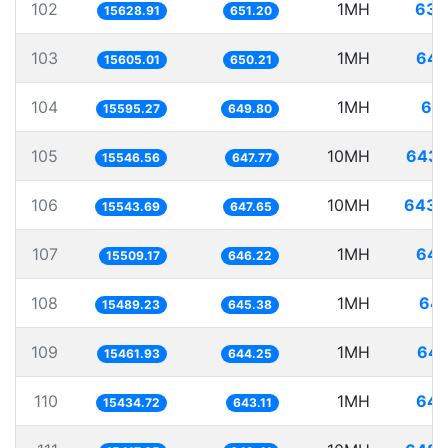
102
1MH
63.
15628.91
651.20
103
1MH
64.
15605.01
650.21
104
1MH
64.
15595.27
649.80
105
10MH
643.
15546.56
647.77
106
10MH
643.
15543.69
647.65
107
1MH
64.
15509.17
646.22
108
1MH
64.
15489.23
645.38
109
1MH
64.
15461.93
644.25
110
1MH
64.
15434.72
643.11