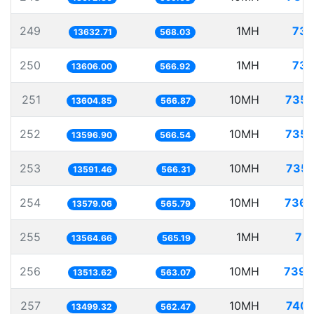
249
1MH
73.
13632.71
568.03
250
1MH
73.
13606.00
566.92
251
10MH
735.
13604.85
566.87
252
10MH
735.
13596.90
566.54
253
10MH
735.
13591.46
566.31
254
10MH
736.
13579.06
565.79
255
1MH
73.
13564.66
565.19
256
10MH
739.
13513.62
563.07
257
10MH
740.
13499.32
562.47