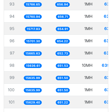
93
1MH
63.
15766.65
656.94
94
1MH
63.
15760.94
656.71
95
1MH
63.
15717.83
654.91
96
1MH
63.
15701.30
654.22
97
1MH
63.
15665.63
652.73
98
10MH
639.
15636.61
651.53
99
1MH
63.
15635.99
651.50
100
1MH
63.
15635.99
651.50
101
1MH
63.
15629.40
651.22