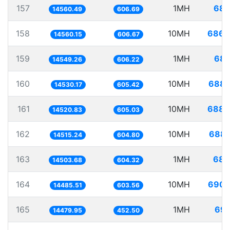
157
1MH
68.
14560.49
606.69
158
10MH
686.
14560.15
606.67
159
1MH
68.
14549.26
606.22
160
10MH
688.
14530.17
605.42
161
10MH
688.
14520.83
605.03
162
10MH
688.
14515.24
604.80
163
1MH
68.
14503.68
604.32
164
10MH
690.
14485.51
603.56
165
1MH
69.
14479.95
452.50