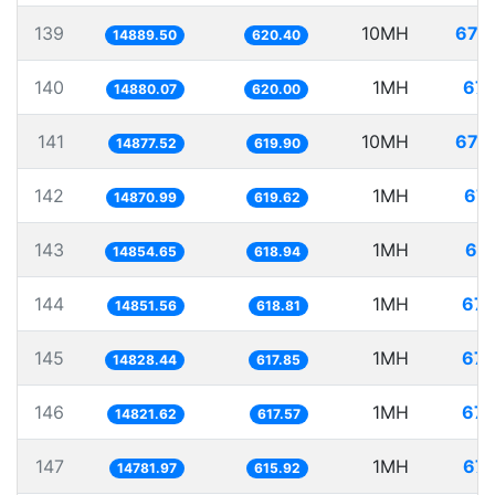
139
10MH
671.
14889.50
620.40
140
1MH
67.
14880.07
620.00
141
10MH
672.
14877.52
619.90
142
1MH
67.
14870.99
619.62
143
1MH
67.
14854.65
618.94
144
1MH
67.
14851.56
618.81
145
1MH
67.
14828.44
617.85
146
1MH
67.
14821.62
617.57
147
1MH
67.
14781.97
615.92