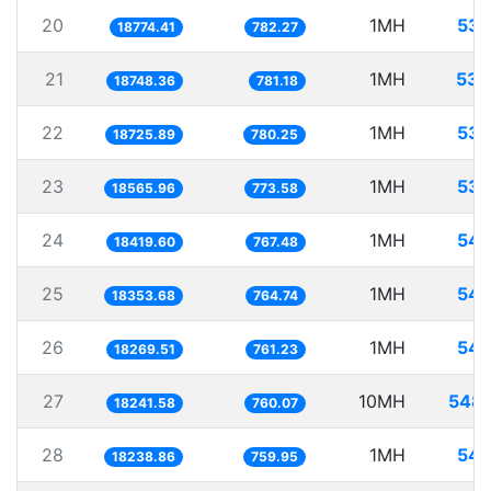
20
1MH
53.
18774.41
782.27
21
1MH
53.
18748.36
781.18
22
1MH
53.
18725.89
780.25
23
1MH
53.
18565.96
773.58
24
1MH
54.
18419.60
767.48
25
1MH
54.
18353.68
764.74
26
1MH
54.
18269.51
761.23
27
10MH
548.
18241.58
760.07
28
1MH
54.
18238.86
759.95