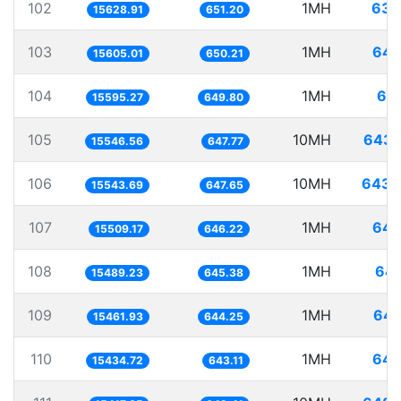
102
1MH
63.
15628.91
651.20
103
1MH
64.
15605.01
650.21
104
1MH
64.
15595.27
649.80
105
10MH
643.
15546.56
647.77
106
10MH
643.
15543.69
647.65
107
1MH
64.
15509.17
646.22
108
1MH
64.
15489.23
645.38
109
1MH
64.
15461.93
644.25
110
1MH
64.
15434.72
643.11