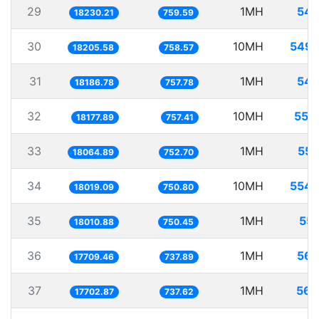
29
1MH
54.
18230.21
759.59
30
10MH
549.
18205.58
758.57
31
1MH
54.
18186.78
757.78
32
10MH
550
18177.89
757.41
33
1MH
55.
18064.89
752.70
34
10MH
554.
18019.09
750.80
35
1MH
55.
18010.88
750.45
36
1MH
56.
17709.46
737.89
37
1MH
56.
17702.87
737.62