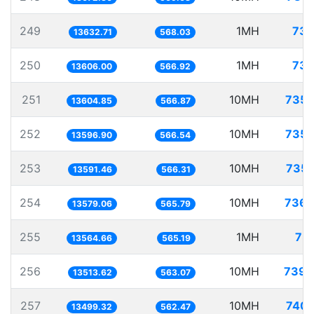
249
1MH
73.
13632.71
568.03
250
1MH
73.
13606.00
566.92
251
10MH
735.
13604.85
566.87
252
10MH
735.
13596.90
566.54
253
10MH
735.
13591.46
566.31
254
10MH
736.
13579.06
565.79
255
1MH
73.
13564.66
565.19
256
10MH
739.
13513.62
563.07
257
10MH
740.
13499.32
562.47