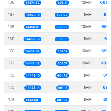
166
10MH
690.
14474.52
603.11
167
1MH
69.
14470.10
602.92
168
10MH
691.
14456.51
602.35
169
1MH
69.
14456.30
602.35
170
10MH
691.
14452.08
602.17
171
10MH
692.
14442.48
601.77
172
1MH
69.
14442.10
601.75
173
1MH
69.
14428.14
601.17
174
1MH
69.
14424.81
601.03