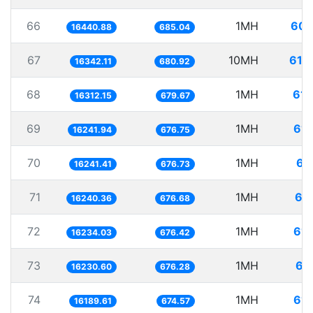
66
1MH
60.
16440.88
685.04
67
10MH
611
16342.11
680.92
68
1MH
61.
16312.15
679.67
69
1MH
61.
16241.94
676.75
70
1MH
61
16241.41
676.73
71
1MH
61
16240.36
676.68
72
1MH
61.
16234.03
676.42
73
1MH
61
16230.60
676.28
74
1MH
61.
16189.61
674.57