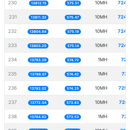
230
10MH
724.
13812.15
575.51
231
10MH
724.
13811.32
575.47
232
10MH
724.
13804.64
575.19
233
10MH
724.
13803.29
575.14
234
1MH
72.
13793.29
574.72
235
1MH
72.
13786.07
574.42
236
10MH
725.
13782.02
574.25
237
10MH
726.
13772.04
573.83
238
1MH
72.
13764.62
573.53