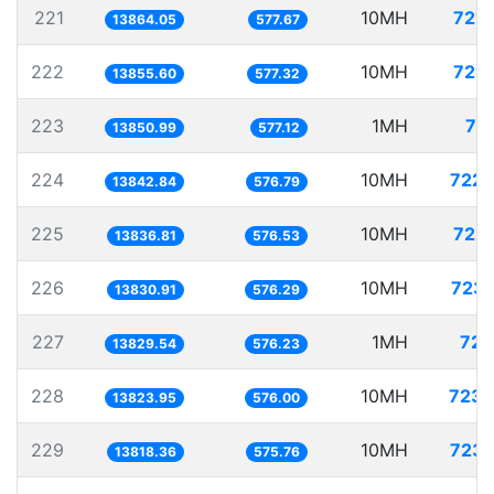
221
10MH
721.
13864.05
577.67
222
10MH
721.
13855.60
577.32
223
1MH
72
13850.99
577.12
224
10MH
722.
13842.84
576.79
225
10MH
722.
13836.81
576.53
226
10MH
723.
13830.91
576.29
227
1MH
72.
13829.54
576.23
228
10MH
723.
13823.95
576.00
229
10MH
723.
13818.36
575.76