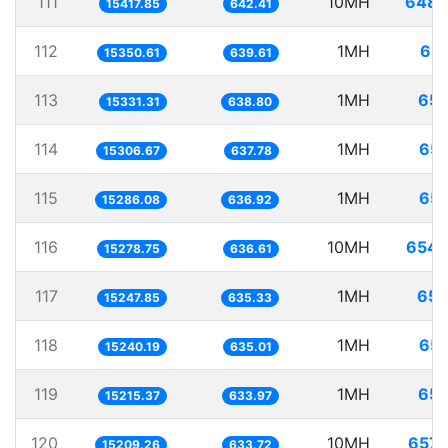
111
10MH
648.
15417.85
642.41
112
1MH
65.
15350.61
639.61
113
1MH
65.
15331.31
638.80
114
1MH
65.
15306.67
637.78
115
1MH
65.
15286.08
636.92
116
10MH
654.
15278.75
636.61
117
1MH
65.
15247.85
635.33
118
1MH
65.
15240.19
635.01
119
1MH
65.
15215.37
633.97
120
10MH
657.
15209.26
633.72