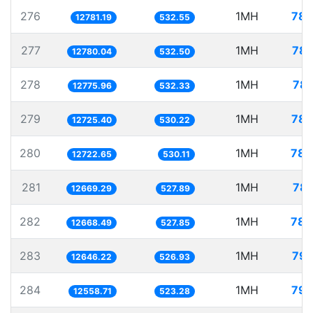
276
1MH
78.
12781.19
532.55
277
1MH
78.
12780.04
532.50
278
1MH
78.
12775.96
532.33
279
1MH
78.
12725.40
530.22
280
1MH
78.
12722.65
530.11
281
1MH
78.
12669.29
527.89
282
1MH
78.
12668.49
527.85
283
1MH
79.
12646.22
526.93
284
1MH
79.
12558.71
523.28