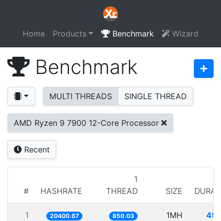
Home
Products
Benchmark
Wizard
Benchmark
MULTI THREADS
SINGLE THREAD
AMD Ryzen 9 7900 12-Core Processor
Recent
1
#
HASHRATE
THREAD
SIZE
DURAT
1
1MH
49.
20400.67
850.03