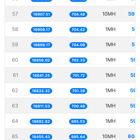
57
10MH
591.
16907.51
704.48
58
1MH
59.
16906.17
704.42
59
1MH
59.
16898.17
704.09
60
1MH
59.
16856.02
702.33
61
1MH
59.
16841.25
701.72
62
1MH
59.
16833.32
701.39
63
1MH
59.
16811.53
700.48
64
1MH
59.
16692.82
695.53
65
10MH
607.
16455.43
685.64