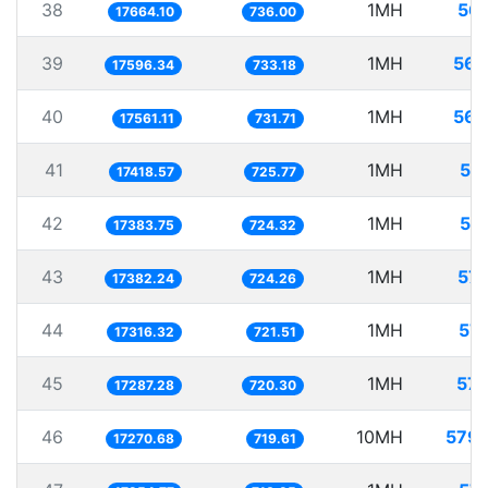
38
1MH
56.
17664.10
736.00
39
1MH
56.
17596.34
733.18
40
1MH
56.
17561.11
731.71
41
1MH
57
17418.57
725.77
42
1MH
57
17383.75
724.32
43
1MH
57.
17382.24
724.26
44
1MH
57.
17316.32
721.51
45
1MH
57.
17287.28
720.30
46
10MH
579.
17270.68
719.61