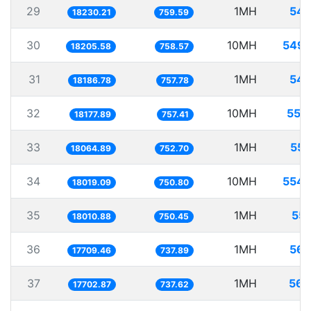
29
1MH
54.
18230.21
759.59
30
10MH
549.
18205.58
758.57
31
1MH
54.
18186.78
757.78
32
10MH
550
18177.89
757.41
33
1MH
55.
18064.89
752.70
34
10MH
554.
18019.09
750.80
35
1MH
55.
18010.88
750.45
36
1MH
56.
17709.46
737.89
37
1MH
56.
17702.87
737.62