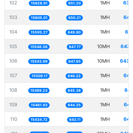
102
1MH
63.
15628.91
651.20
103
1MH
64.
15605.01
650.21
104
1MH
64.
15595.27
649.80
105
10MH
643.
15546.56
647.77
106
10MH
643.
15543.69
647.65
107
1MH
64.
15509.17
646.22
108
1MH
64.
15489.23
645.38
109
1MH
64.
15461.93
644.25
110
1MH
64.
15434.72
643.11