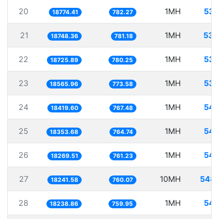
20
1MH
53.
18774.41
782.27
21
1MH
53.
18748.36
781.18
22
1MH
53.
18725.89
780.25
23
1MH
53.
18565.96
773.58
24
1MH
54.
18419.60
767.48
25
1MH
54.
18353.68
764.74
26
1MH
54.
18269.51
761.23
27
10MH
548.
18241.58
760.07
28
1MH
54.
18238.86
759.95