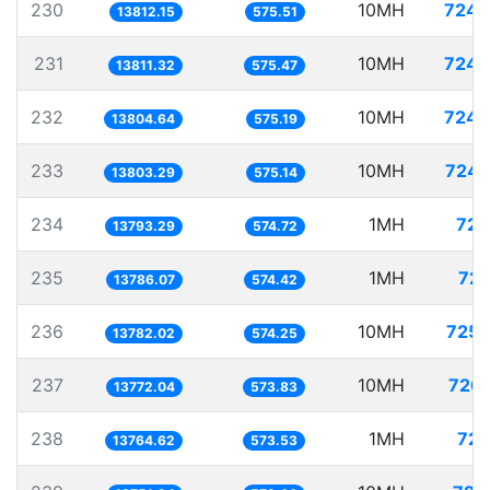
230
10MH
724.
13812.15
575.51
231
10MH
724.
13811.32
575.47
232
10MH
724.
13804.64
575.19
233
10MH
724.
13803.29
575.14
234
1MH
72.
13793.29
574.72
235
1MH
72.
13786.07
574.42
236
10MH
725.
13782.02
574.25
237
10MH
726.
13772.04
573.83
238
1MH
72.
13764.62
573.53