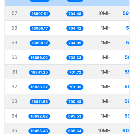
57
10MH
591.
16907.51
704.48
58
1MH
59.
16906.17
704.42
59
1MH
59.
16898.17
704.09
60
1MH
59.
16856.02
702.33
61
1MH
59.
16841.25
701.72
62
1MH
59.
16833.32
701.39
63
1MH
59.
16811.53
700.48
64
1MH
59.
16692.82
695.53
65
10MH
607.
16455.43
685.64