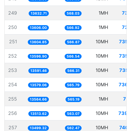
249
1MH
73.
13632.71
568.03
250
1MH
73.
13606.00
566.92
251
10MH
735.
13604.85
566.87
252
10MH
735.
13596.90
566.54
253
10MH
735.
13591.46
566.31
254
10MH
736.
13579.06
565.79
255
1MH
73.
13564.66
565.19
256
10MH
739.
13513.62
563.07
257
10MH
740.
13499.32
562.47