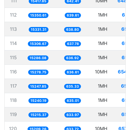
111
10MH
648.
15417.85
642.41
112
1MH
65.
15350.61
639.61
113
1MH
65.
15331.31
638.80
114
1MH
65.
15306.67
637.78
115
1MH
65.
15286.08
636.92
116
10MH
654.
15278.75
636.61
117
1MH
65.
15247.85
635.33
118
1MH
65.
15240.19
635.01
119
1MH
65.
15215.37
633.97
120
10MH
657.
15209.26
633.72