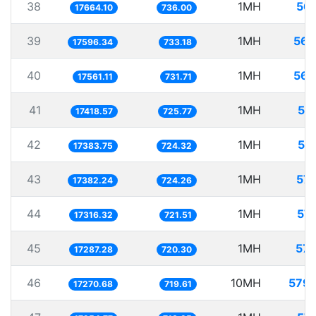
38
1MH
56.
17664.10
736.00
39
1MH
56.
17596.34
733.18
40
1MH
56.
17561.11
731.71
41
1MH
57
17418.57
725.77
42
1MH
57
17383.75
724.32
43
1MH
57.
17382.24
724.26
44
1MH
57.
17316.32
721.51
45
1MH
57.
17287.28
720.30
46
10MH
579.
17270.68
719.61