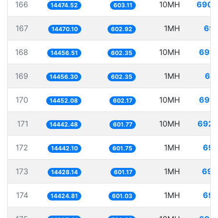
166
10MH
690.
14474.52
603.11
167
1MH
69.
14470.10
602.92
168
10MH
691.
14456.51
602.35
169
1MH
69.
14456.30
602.35
170
10MH
691.
14452.08
602.17
171
10MH
692.
14442.48
601.77
172
1MH
69.
14442.10
601.75
173
1MH
69.
14428.14
601.17
174
1MH
69.
14424.81
601.03