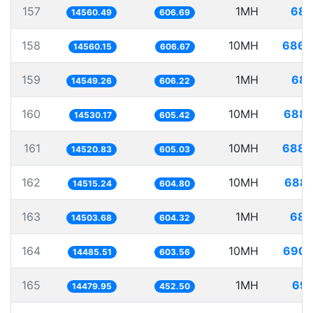
157
1MH
68.
14560.49
606.69
158
10MH
686.
14560.15
606.67
159
1MH
68.
14549.26
606.22
160
10MH
688.
14530.17
605.42
161
10MH
688.
14520.83
605.03
162
10MH
688.
14515.24
604.80
163
1MH
68.
14503.68
604.32
164
10MH
690.
14485.51
603.56
165
1MH
69.
14479.95
452.50