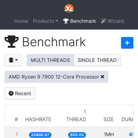
Home
Products
Benchmark
Wizard
Benchmark
MULTI THREADS
SINGLE THREAD
AMD Ryzen 9 7900 12-Core Processor
Recent
1
#
HASHRATE
THREAD
SIZE
DURAT
1
1MH
49.
20400.67
850.03