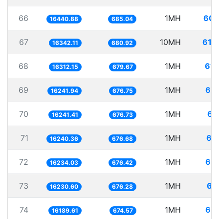
66
1MH
60.
16440.88
685.04
67
10MH
611
16342.11
680.92
68
1MH
61.
16312.15
679.67
69
1MH
61.
16241.94
676.75
70
1MH
61
16241.41
676.73
71
1MH
61
16240.36
676.68
72
1MH
61.
16234.03
676.42
73
1MH
61
16230.60
676.28
74
1MH
61.
16189.61
674.57