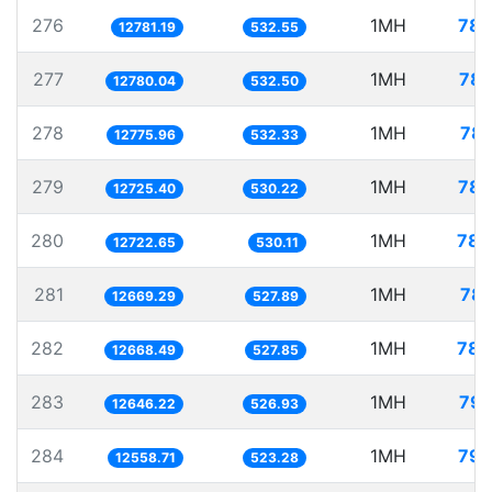
276
1MH
78.
12781.19
532.55
277
1MH
78.
12780.04
532.50
278
1MH
78.
12775.96
532.33
279
1MH
78.
12725.40
530.22
280
1MH
78.
12722.65
530.11
281
1MH
78.
12669.29
527.89
282
1MH
78.
12668.49
527.85
283
1MH
79.
12646.22
526.93
284
1MH
79.
12558.71
523.28