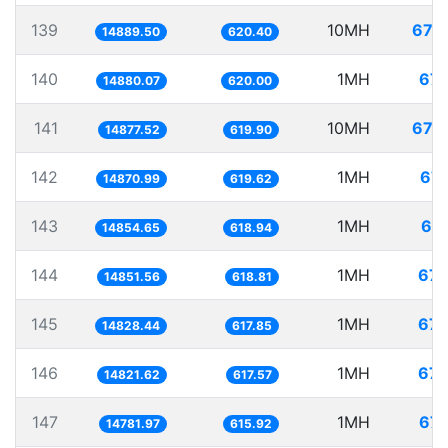
139
10MH
671.
14889.50
620.40
140
1MH
67.
14880.07
620.00
141
10MH
672.
14877.52
619.90
142
1MH
67.
14870.99
619.62
143
1MH
67.
14854.65
618.94
144
1MH
67.
14851.56
618.81
145
1MH
67.
14828.44
617.85
146
1MH
67.
14821.62
617.57
147
1MH
67.
14781.97
615.92