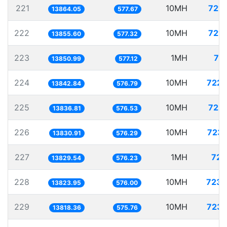
221
10MH
721.
13864.05
577.67
222
10MH
721.
13855.60
577.32
223
1MH
72
13850.99
577.12
224
10MH
722.
13842.84
576.79
225
10MH
722.
13836.81
576.53
226
10MH
723.
13830.91
576.29
227
1MH
72.
13829.54
576.23
228
10MH
723.
13823.95
576.00
229
10MH
723.
13818.36
575.76