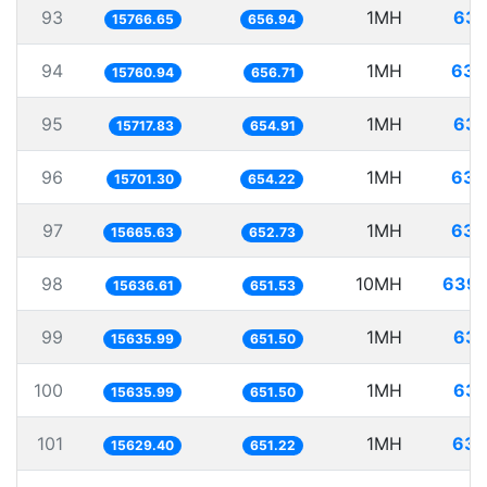
93
1MH
63.
15766.65
656.94
94
1MH
63.
15760.94
656.71
95
1MH
63.
15717.83
654.91
96
1MH
63.
15701.30
654.22
97
1MH
63.
15665.63
652.73
98
10MH
639.
15636.61
651.53
99
1MH
63.
15635.99
651.50
100
1MH
63.
15635.99
651.50
101
1MH
63.
15629.40
651.22