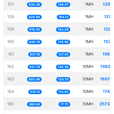
157
1MH
1204
830.36
166.07
158
1MH
1218
820.60
164.12
159
1MH
1224
816.45
163.29
160
1MH
1538
649.79
129.96
161
1MH
1569
637.16
127.43
162
10MH
15828
631.78
126.36
163
10MH
16570
603.48
120.70
164
10MH
17417
574.14
114.83
165
10MH
25733
388.60
77.72