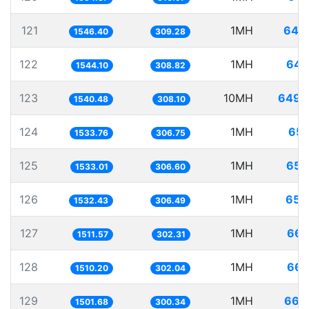
121
1MH
646
1546.40
309.28
122
1MH
647
1544.10
308.82
123
10MH
6491
1540.48
308.10
124
1MH
651
1533.76
306.75
125
1MH
652
1533.01
306.60
126
1MH
652
1532.43
306.49
127
1MH
661
1511.57
302.31
128
1MH
662
1510.20
302.04
129
1MH
665
1501.68
300.34