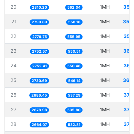
20
1MH
355
2810.20
562.04
21
1MH
358
2790.89
558.18
22
1MH
359
2779.75
555.95
23
1MH
363
2752.57
550.51
24
1MH
363
2752.41
550.48
25
1MH
366
2730.69
546.14
26
1MH
372
2686.45
537.29
27
1MH
373
2678.98
535.80
28
1MH
375
2664.07
532.81