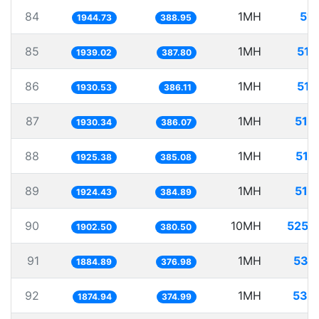
84
1MH
514
1944.73
388.95
85
1MH
515
1939.02
387.80
86
1MH
517
1930.53
386.11
87
1MH
518
1930.34
386.07
88
1MH
519
1925.38
385.08
89
1MH
519
1924.43
384.89
90
10MH
5256
1902.50
380.50
91
1MH
530
1884.89
376.98
92
1MH
533
1874.94
374.99