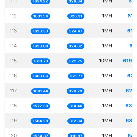
111
1MH
611
1634.22
326.84
112
1MH
612
1631.54
326.31
113
1MH
616
1623.33
324.67
114
1MH
616
1623.08
324.62
115
10MH
6196
1613.73
322.75
116
1MH
621
1608.86
321.77
117
1MH
624
1601.44
320.29
118
1MH
636
1572.30
314.46
119
1MH
639
1564.20
312.84
120
1MH
643
1554.87
310.97