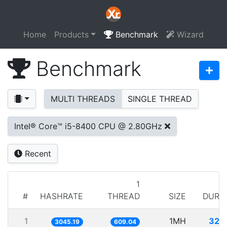
Home
Products
Benchmark
Wizard
Benchmark
MULTI THREADS
SINGLE THREAD
Intel® Core™ i5-8400 CPU @ 2.80GHz
Recent
1
#
HASHRATE
THREAD
SIZE
DURA
1
1MH
328
3045.19
609.04