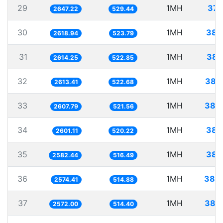
29
1MH
377
2647.22
529.44
30
1MH
381
2618.94
523.79
31
1MH
382
2614.25
522.85
32
1MH
382
2613.41
522.68
33
1MH
383
2607.79
521.56
34
1MH
384
2601.11
520.22
35
1MH
387
2582.44
516.49
36
1MH
388
2574.41
514.88
37
1MH
388
2572.00
514.40