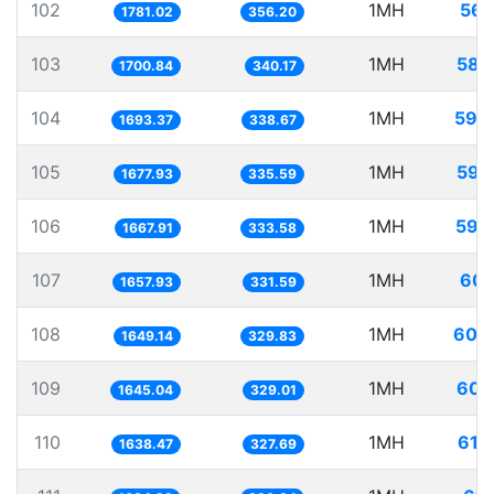
102
1MH
561
1781.02
356.20
103
1MH
587
1700.84
340.17
104
1MH
590
1693.37
338.67
105
1MH
595
1677.93
335.59
106
1MH
599
1667.91
333.58
107
1MH
603
1657.93
331.59
108
1MH
606
1649.14
329.83
109
1MH
607
1645.04
329.01
110
1MH
610
1638.47
327.69