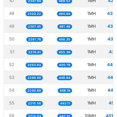
47
1MH
425
2347.60
469.52
48
1MH
430
2320.22
464.04
49
1MH
433
2307.45
461.49
50
1MH
438
2281.76
456.35
51
1MH
439
2276.81
455.36
52
1MH
443
2253.93
450.79
53
1MH
444
2249.69
449.94
54
1MH
446
2240.88
448.18
55
1MH
451
2215.56
443.11
56
10MH
4515
2214.53
442.91