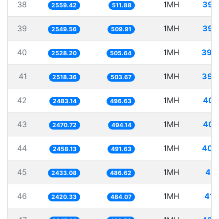
38
1MH
390
2559.42
511.88
39
1MH
392
2549.56
509.91
40
1MH
395
2528.20
505.64
41
1MH
397
2518.36
503.67
42
1MH
402
2483.14
496.63
43
1MH
404
2470.72
494.14
44
1MH
406
2458.13
491.63
45
1MH
411
2433.08
486.62
46
1MH
413
2420.33
484.07