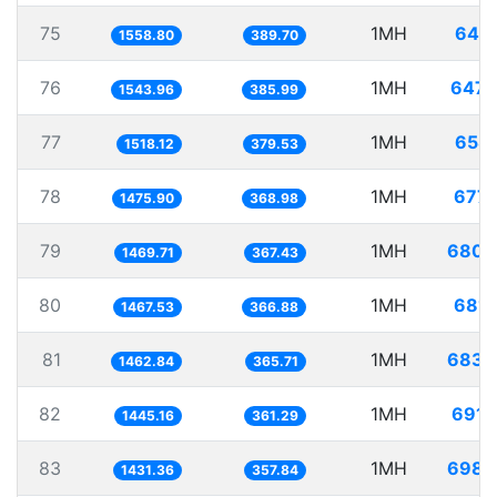
75
1MH
641.
1558.80
389.70
76
1MH
647.
1543.96
385.99
77
1MH
658.
1518.12
379.53
78
1MH
677.
1475.90
368.98
79
1MH
680.
1469.71
367.43
80
1MH
681.
1467.53
366.88
81
1MH
683.
1462.84
365.71
82
1MH
691.
1445.16
361.29
83
1MH
698.
1431.36
357.84