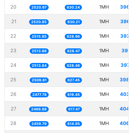
20
1MH
396.
2520.97
630.24
21
1MH
396.
2520.85
630.21
22
1MH
397.
2515.85
628.96
23
1MH
397.
2513.88
628.47
24
1MH
397.
2513.84
628.46
25
1MH
398.
2509.81
627.45
26
1MH
403.
2477.78
619.45
27
1MH
404.
2469.88
617.47
28
1MH
406.
2459.79
614.95