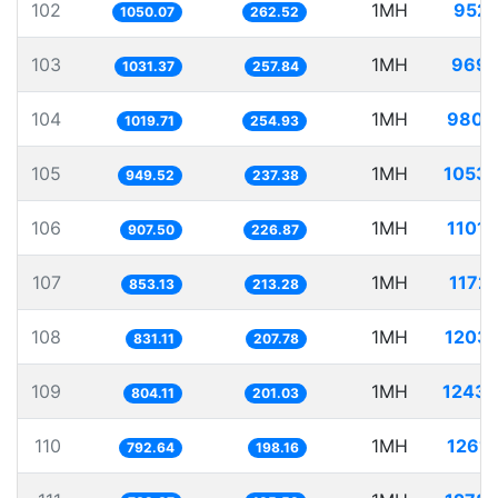
102
1MH
952.
1050.07
262.52
103
1MH
969.
1031.37
257.84
104
1MH
980.
1019.71
254.93
105
1MH
1053.
949.52
237.38
106
1MH
1101.
907.50
226.87
107
1MH
1172.
853.13
213.28
108
1MH
1203.
831.11
207.78
109
1MH
1243.
804.11
201.03
110
1MH
1261.
792.64
198.16