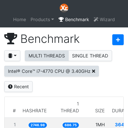
Home
Products
Benchmark
Wizard
Benchmark
MULTI THREADS
SINGLE THREAD
Intel® Core™ i7-4770 CPU @ 3.40GHz
Recent
1
#
HASHRATE
THREAD
SIZE
DURAT
1
1MH
364.
2746.98
686.75