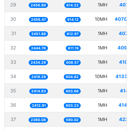
29
1MH
407.
2456.89
614.22
30
10MH
4070.
2456.47
614.12
31
1MH
407.
2451.88
612.97
32
1MH
409.
2444.76
611.19
33
1MH
410.
2434.29
608.57
34
10MH
4133.
2419.29
604.82
35
1MH
414.
2414.63
603.66
36
1MH
414.
2412.91
603.23
37
1MH
423.
2360.08
590.02