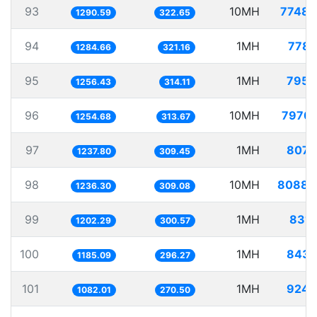
93
10MH
7748.
1290.59
322.65
94
1MH
778.
1284.66
321.16
95
1MH
795.
1256.43
314.11
96
10MH
7970.
1254.68
313.67
97
1MH
807.
1237.80
309.45
98
10MH
8088.
1236.30
309.08
99
1MH
831.
1202.29
300.57
100
1MH
843.
1185.09
296.27
101
1MH
924.
1082.01
270.50