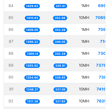
84
1MH
699.
1429.63
357.41
85
10MH
7089.
1410.63
352.66
86
1MH
709.
1409.05
352.26
87
1MH
716.
1396.22
349.05
88
1MH
730.
1369.14
342.28
89
10MH
7376.
1355.62
338.91
90
1MH
738.
1354.60
338.65
91
10MH
7416.
1348.37
337.09
92
10MH
7625.
1311.39
327.85