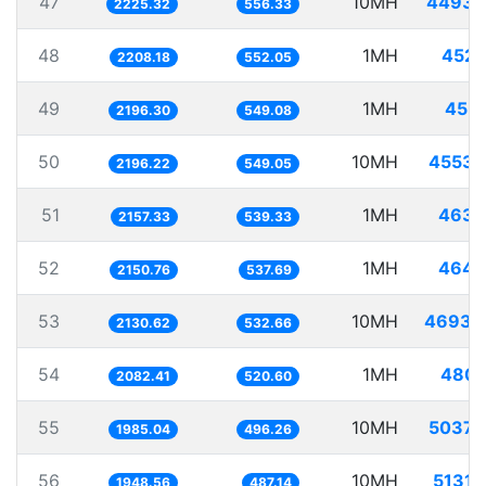
47
10MH
4493.
2225.32
556.33
48
1MH
452.
2208.18
552.05
49
1MH
455.
2196.30
549.08
50
10MH
4553.
2196.22
549.05
51
1MH
463.
2157.33
539.33
52
1MH
464.
2150.76
537.69
53
10MH
4693.
2130.62
532.66
54
1MH
480.
2082.41
520.60
55
10MH
5037.
1985.04
496.26
56
10MH
5131.
1948.56
487.14