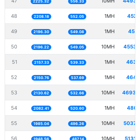
47
10MH
4493.
2225.32
556.33
48
1MH
452.
2208.18
552.05
49
1MH
455.
2196.30
549.08
50
10MH
4553.
2196.22
549.05
51
1MH
463.
2157.33
539.33
52
1MH
464.
2150.76
537.69
53
10MH
4693.
2130.62
532.66
54
1MH
480.
2082.41
520.60
55
10MH
5037.
1985.04
496.26
56
10MH
5131.
1948.56
487.14