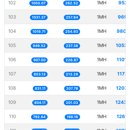
102
1MH
952.
1050.07
262.52
103
1MH
969.
1031.37
257.84
104
1MH
980.
1019.71
254.93
105
1MH
1053.
949.52
237.38
106
1MH
1101.
907.50
226.87
107
1MH
1172.
853.13
213.28
108
1MH
1203.
831.11
207.78
109
1MH
1243.
804.11
201.03
110
1MH
1261.
792.64
198.16