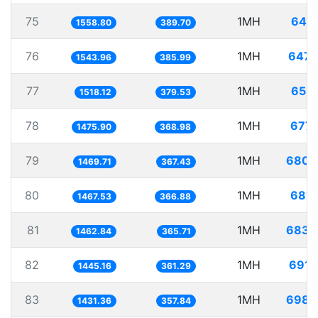
75
1MH
641.
1558.80
389.70
76
1MH
647.
1543.96
385.99
77
1MH
658.
1518.12
379.53
78
1MH
677.
1475.90
368.98
79
1MH
680.
1469.71
367.43
80
1MH
681.
1467.53
366.88
81
1MH
683.
1462.84
365.71
82
1MH
691.
1445.16
361.29
83
1MH
698.
1431.36
357.84