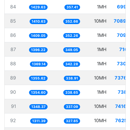
84
1MH
699.
1429.63
357.41
85
10MH
7089.
1410.63
352.66
86
1MH
709.
1409.05
352.26
87
1MH
716.
1396.22
349.05
88
1MH
730.
1369.14
342.28
89
10MH
7376.
1355.62
338.91
90
1MH
738.
1354.60
338.65
91
10MH
7416.
1348.37
337.09
92
10MH
7625.
1311.39
327.85