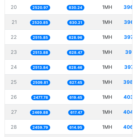
20
1MH
396.
2520.97
630.24
21
1MH
396.
2520.85
630.21
22
1MH
397.
2515.85
628.96
23
1MH
397.
2513.88
628.47
24
1MH
397.
2513.84
628.46
25
1MH
398.
2509.81
627.45
26
1MH
403.
2477.78
619.45
27
1MH
404.
2469.88
617.47
28
1MH
406.
2459.79
614.95