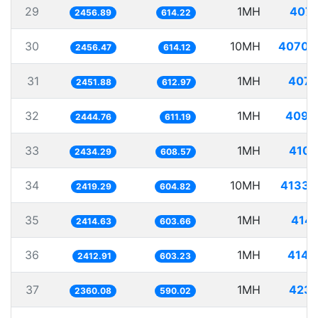
29
1MH
407.
2456.89
614.22
30
10MH
4070.
2456.47
614.12
31
1MH
407.
2451.88
612.97
32
1MH
409.
2444.76
611.19
33
1MH
410.
2434.29
608.57
34
10MH
4133.
2419.29
604.82
35
1MH
414.
2414.63
603.66
36
1MH
414.
2412.91
603.23
37
1MH
423.
2360.08
590.02