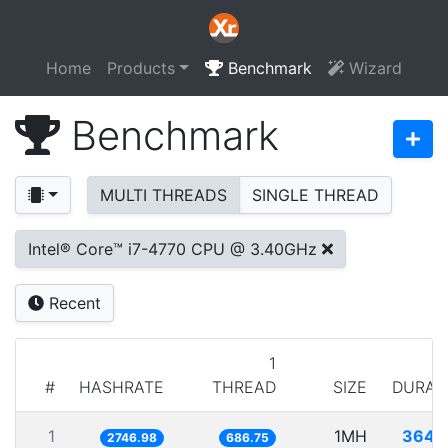
Home
Products
Benchmark
Wizard
Benchmark
MULTI THREADS
SINGLE THREAD
Intel® Core™ i7-4770 CPU @ 3.40GHz
Recent
1
#
HASHRATE
THREAD
SIZE
DURAT
1
1MH
364.
2746.98
686.75