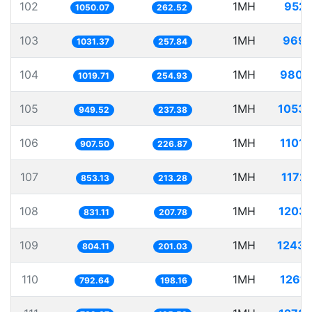
102
1MH
952.
1050.07
262.52
103
1MH
969.
1031.37
257.84
104
1MH
980.
1019.71
254.93
105
1MH
1053.
949.52
237.38
106
1MH
1101.
907.50
226.87
107
1MH
1172.
853.13
213.28
108
1MH
1203.
831.11
207.78
109
1MH
1243.
804.11
201.03
110
1MH
1261.
792.64
198.16