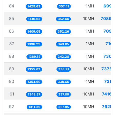
84
1MH
699.
1429.63
357.41
85
10MH
7089.
1410.63
352.66
86
1MH
709.
1409.05
352.26
87
1MH
716.
1396.22
349.05
88
1MH
730.
1369.14
342.28
89
10MH
7376.
1355.62
338.91
90
1MH
738.
1354.60
338.65
91
10MH
7416.
1348.37
337.09
92
10MH
7625.
1311.39
327.85