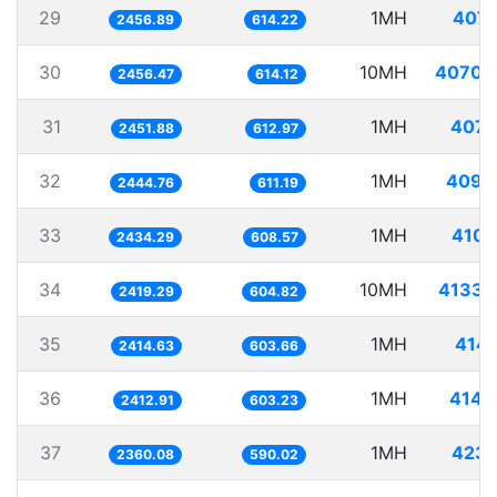
29
1MH
407.
2456.89
614.22
30
10MH
4070.
2456.47
614.12
31
1MH
407.
2451.88
612.97
32
1MH
409.
2444.76
611.19
33
1MH
410.
2434.29
608.57
34
10MH
4133.
2419.29
604.82
35
1MH
414.
2414.63
603.66
36
1MH
414.
2412.91
603.23
37
1MH
423.
2360.08
590.02