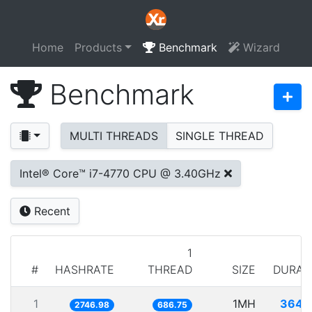
Home
Products
Benchmark
Wizard
Benchmark
MULTI THREADS
SINGLE THREAD
Intel® Core™ i7-4770 CPU @ 3.40GHz
Recent
1
#
HASHRATE
THREAD
SIZE
DURAT
1
1MH
364.
2746.98
686.75