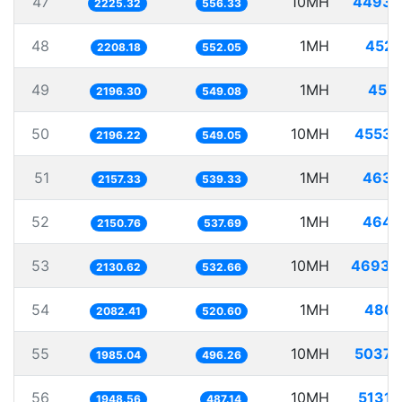
47
10MH
4493.
2225.32
556.33
48
1MH
452.
2208.18
552.05
49
1MH
455.
2196.30
549.08
50
10MH
4553.
2196.22
549.05
51
1MH
463.
2157.33
539.33
52
1MH
464.
2150.76
537.69
53
10MH
4693.
2130.62
532.66
54
1MH
480.
2082.41
520.60
55
10MH
5037.
1985.04
496.26
56
10MH
5131.
1948.56
487.14