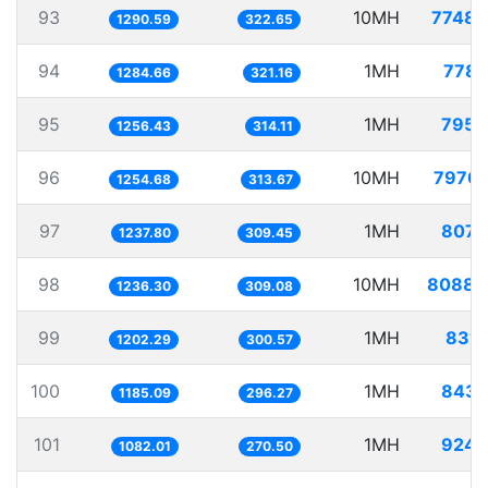
93
10MH
7748.
1290.59
322.65
94
1MH
778.
1284.66
321.16
95
1MH
795.
1256.43
314.11
96
10MH
7970.
1254.68
313.67
97
1MH
807.
1237.80
309.45
98
10MH
8088.
1236.30
309.08
99
1MH
831.
1202.29
300.57
100
1MH
843.
1185.09
296.27
101
1MH
924.
1082.01
270.50