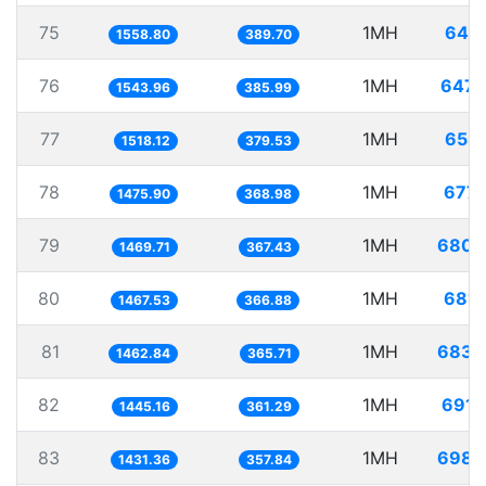
75
1MH
641.
1558.80
389.70
76
1MH
647.
1543.96
385.99
77
1MH
658.
1518.12
379.53
78
1MH
677.
1475.90
368.98
79
1MH
680.
1469.71
367.43
80
1MH
681.
1467.53
366.88
81
1MH
683.
1462.84
365.71
82
1MH
691.
1445.16
361.29
83
1MH
698.
1431.36
357.84