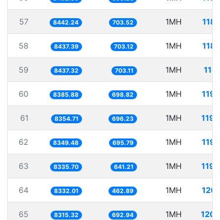
57
1MH
118.
8442.24
703.52
58
1MH
118.
8437.39
703.12
59
1MH
118
8437.32
703.11
60
1MH
119.
8385.88
698.82
61
1MH
119.
8354.71
696.23
62
1MH
119.
8349.48
695.79
63
1MH
119.
8335.70
641.21
64
1MH
120.
8332.01
462.89
65
1MH
120.
8315.32
692.94