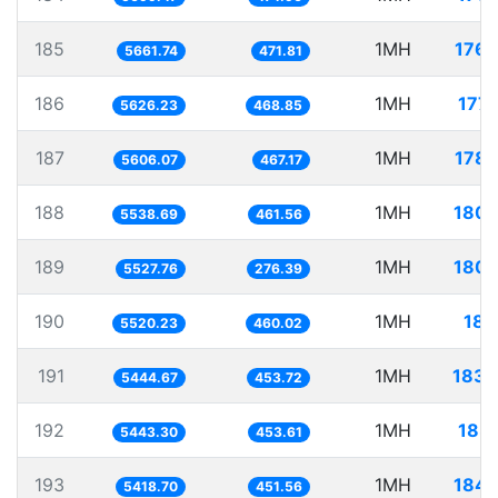
185
1MH
176.
5661.74
471.81
186
1MH
177.
5626.23
468.85
187
1MH
178.
5606.07
467.17
188
1MH
180.
5538.69
461.56
189
1MH
180.
5527.76
276.39
190
1MH
181
5520.23
460.02
191
1MH
183.
5444.67
453.72
192
1MH
183.
5443.30
453.61
193
1MH
184.
5418.70
451.56