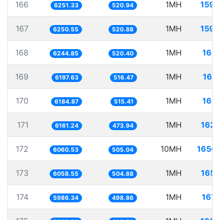
166
1MH
159.
6251.33
520.94
167
1MH
159.
6250.55
520.88
168
1MH
160.
6244.85
520.40
169
1MH
161
6197.63
516.47
170
1MH
161.
6184.87
515.41
171
1MH
162.
6161.24
473.94
172
10MH
1650.
6060.53
505.04
173
1MH
165.
6058.55
504.88
174
1MH
167.
5986.34
498.86