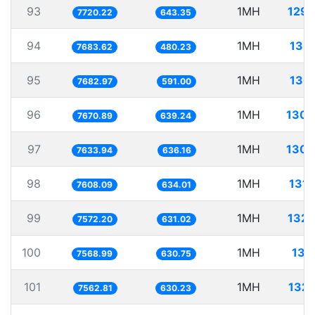
93
1MH
129.
7720.22
643.35
94
1MH
130.
7683.62
480.23
95
1MH
130.
7682.97
591.00
96
1MH
130.
7670.89
639.24
97
1MH
130.
7633.94
636.16
98
1MH
131.
7608.09
634.01
99
1MH
132.
7572.20
631.02
100
1MH
132
7568.99
630.75
101
1MH
132.
7562.81
630.23