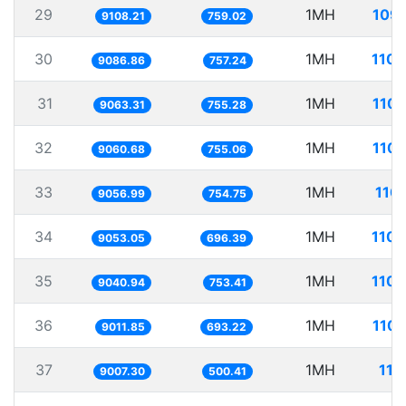
29
1MH
109.
9108.21
759.02
30
1MH
110.
9086.86
757.24
31
1MH
110.
9063.31
755.28
32
1MH
110.
9060.68
755.06
33
1MH
110
9056.99
754.75
34
1MH
110.
9053.05
696.39
35
1MH
110.
9040.94
753.41
36
1MH
110.
9011.85
693.22
37
1MH
111
9007.30
500.41