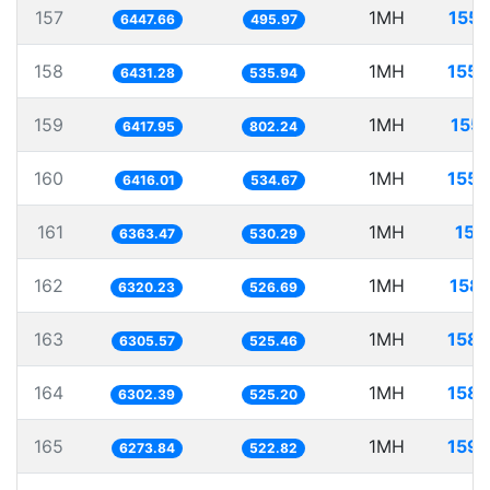
157
1MH
155.
6447.66
495.97
158
1MH
155.
6431.28
535.94
159
1MH
155.
6417.95
802.24
160
1MH
155.
6416.01
534.67
161
1MH
157
6363.47
530.29
162
1MH
158.
6320.23
526.69
163
1MH
158.
6305.57
525.46
164
1MH
158.
6302.39
525.20
165
1MH
159.
6273.84
522.82