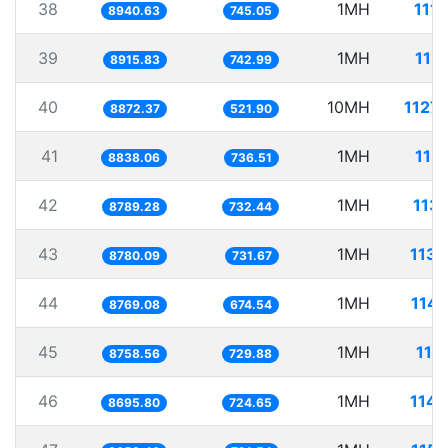
38
1MH
111
8940.63
745.05
39
1MH
112
8915.83
742.99
40
10MH
1127
8872.37
521.90
41
1MH
113
8838.06
736.51
42
1MH
113
8789.28
732.44
43
1MH
113.
8780.09
731.67
44
1MH
114.
8769.08
674.54
45
1MH
114
8758.56
729.88
46
1MH
114.
8695.80
724.65