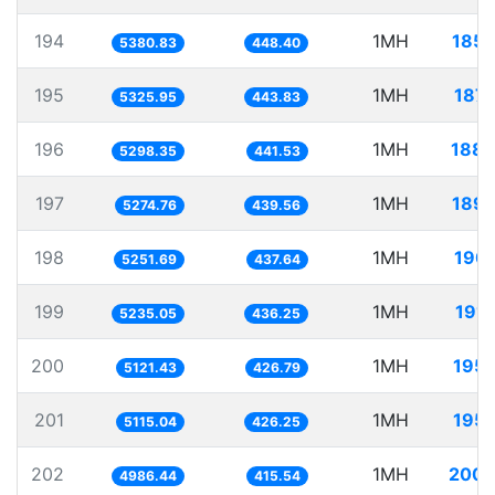
194
1MH
185.
5380.83
448.40
195
1MH
187.
5325.95
443.83
196
1MH
188.
5298.35
441.53
197
1MH
189.
5274.76
439.56
198
1MH
190.
5251.69
437.64
199
1MH
191.
5235.05
436.25
200
1MH
195.
5121.43
426.79
201
1MH
195.
5115.04
426.25
202
1MH
200.
4986.44
415.54