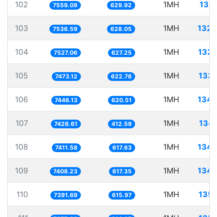
102
1MH
132.
7559.09
629.92
103
1MH
132.
7536.59
628.05
104
1MH
132.
7527.06
627.25
105
1MH
133.
7473.12
622.76
106
1MH
134.
7446.13
620.51
107
1MH
134.
7426.61
412.59
108
1MH
134.
7411.58
617.63
109
1MH
134.
7408.23
617.35
110
1MH
135.
7391.69
615.97