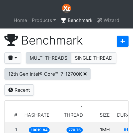
Home
Products
Benchmark
Wizard
Benchmark
MULTI THREADS
SINGLE THREAD
12th Gen Intel® Core™ i7-12700K
Recent
1
#
HASHRATE
THREAD
SIZE
DURAT
1
1MH
99.
10019.84
770.76