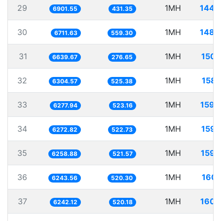
29
1MH
144.
6901.55
431.35
30
1MH
148.
6711.63
559.30
31
1MH
150.
6639.67
276.65
32
1MH
158.
6304.57
525.38
33
1MH
159.
6277.94
523.16
34
1MH
159.
6272.82
522.73
35
1MH
159.
6258.88
521.57
36
1MH
160.
6243.56
520.30
37
1MH
160.
6242.12
520.18