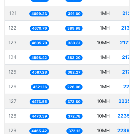
121
1MH
212.
4699.23
391.60
122
1MH
213.
4679.76
389.98
123
10MH
2171.
4605.70
383.81
124
1MH
217.
4598.42
383.20
125
1MH
217.
4587.28
382.27
126
1MH
221.
4521.16
226.06
127
10MH
2235.
4473.55
372.80
128
10MH
2235.
4473.39
372.78
129
10MH
2239.
4465.42
372.12