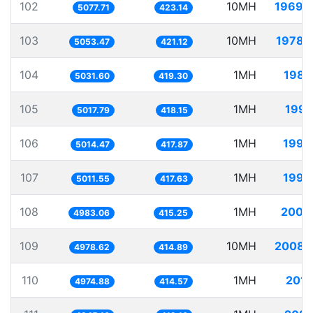
102
10MH
1969.
5077.71
423.14
103
10MH
1978.
5053.47
421.12
104
1MH
198.
5031.60
419.30
105
1MH
199.
5017.79
418.15
106
1MH
199.
5014.47
417.87
107
1MH
199.
5011.55
417.63
108
1MH
200.
4983.06
415.25
109
10MH
2008.
4978.62
414.89
110
1MH
201.
4974.88
414.57