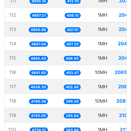
111
1MH
202.
4945.16
412.10
112
1MH
204.
4897.21
408.10
113
1MH
204.
4894.98
407.91
114
1MH
204.
4887.04
407.25
115
1MH
204.
4883.43
406.95
116
10MH
2065.
4841.60
403.47
117
1MH
206.
4834.30
402.86
118
10MH
2087.
4790.39
399.20
119
1MH
210.
4750.05
395.84
120
1MH
211.
4726.12
393.84