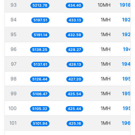
93
10MH
1918.
5212.78
434.40
94
1MH
192.
5197.51
433.13
95
1MH
192.
5191.14
432.59
96
1MH
194.
5139.25
428.27
97
1MH
194.
5137.61
428.13
98
1MH
195.
5126.44
427.20
99
1MH
195.
5106.47
425.54
100
1MH
195.
5105.32
425.44
101
1MH
196.
5101.94
425.16