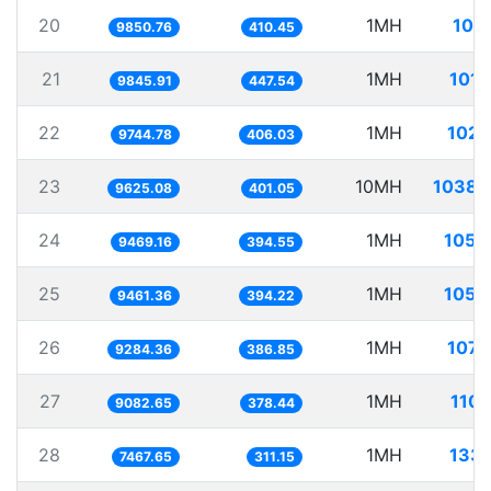
20
1MH
101.
9850.76
410.45
21
1MH
101.
9845.91
447.54
22
1MH
102.
9744.78
406.03
23
10MH
1038.
9625.08
401.05
24
1MH
105.
9469.16
394.55
25
1MH
105.
9461.36
394.22
26
1MH
107.
9284.36
386.85
27
1MH
110.
9082.65
378.44
28
1MH
133.
7467.65
311.15