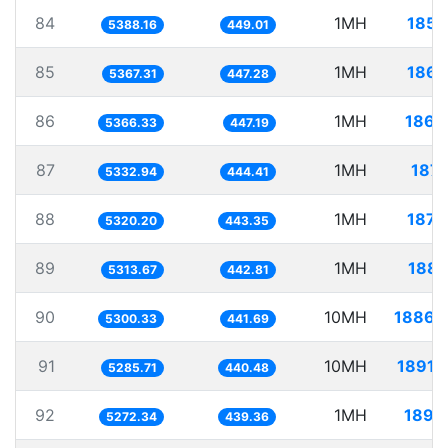
84
1MH
185.
5388.16
449.01
85
1MH
186.
5367.31
447.28
86
1MH
186.
5366.33
447.19
87
1MH
187.
5332.94
444.41
88
1MH
187.
5320.20
443.35
89
1MH
188.
5313.67
442.81
90
10MH
1886.
5300.33
441.69
91
10MH
1891.
5285.71
440.48
92
1MH
189.
5272.34
439.36