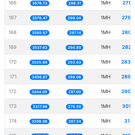
166
1MH
279.
3579.73
298.31
167
1MH
279.
3576.47
298.04
168
1MH
280.
3565.67
297.14
169
1MH
282.
3537.63
294.80
170
1MH
283.
3525.99
293.83
171
1MH
289.
3456.67
288.06
172
1MH
290.
3444.05
287.00
173
1MH
301.
3317.98
276.50
174
1MH
311.
3208.08
267.34