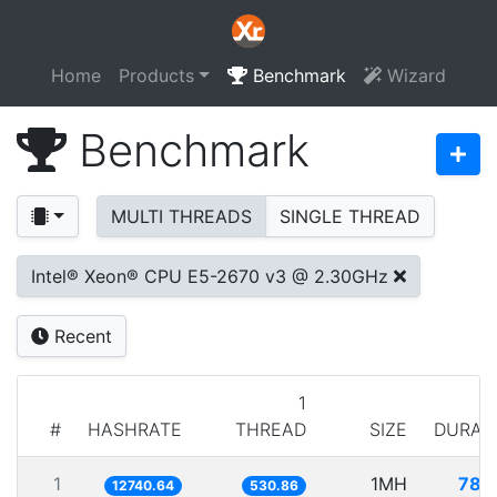
Home
Products
Benchmark
Wizard
Benchmark
MULTI THREADS
SINGLE THREAD
Intel® Xeon® CPU E5-2670 v3 @ 2.30GHz
Recent
1
#
HASHRATE
THREAD
SIZE
DURAT
1
1MH
78.
12740.64
530.86