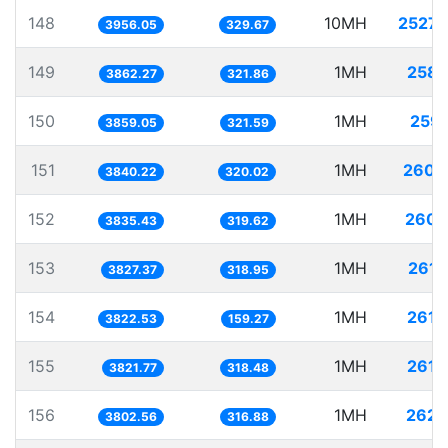
148
10MH
2527.
3956.05
329.67
149
1MH
258.
3862.27
321.86
150
1MH
259.
3859.05
321.59
151
1MH
260.
3840.22
320.02
152
1MH
260.
3835.43
319.62
153
1MH
261.
3827.37
318.95
154
1MH
261.
3822.53
159.27
155
1MH
261.
3821.77
318.48
156
1MH
262.
3802.56
316.88