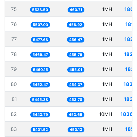
75
1MH
180.
5528.50
460.71
76
1MH
181.
5507.00
458.92
77
1MH
182.
5477.68
456.47
78
1MH
182.
5469.47
455.79
79
1MH
183.
5460.15
455.01
80
1MH
183.
5452.47
454.37
81
1MH
183.
5445.38
453.78
82
10MH
1836.
5443.79
453.65
83
1MH
185.
5401.52
450.13