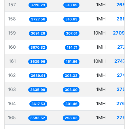
157
1MH
268.
3728.23
310.69
158
1MH
268.
3727.56
310.63
159
10MH
2709.
3691.28
307.61
160
1MH
272.
3670.82
114.71
161
10MH
2747.
3639.96
151.66
162
1MH
274.
3639.91
303.33
163
1MH
275.
3635.99
303.00
164
1MH
276.
3617.53
301.46
165
1MH
279.
3583.52
298.63