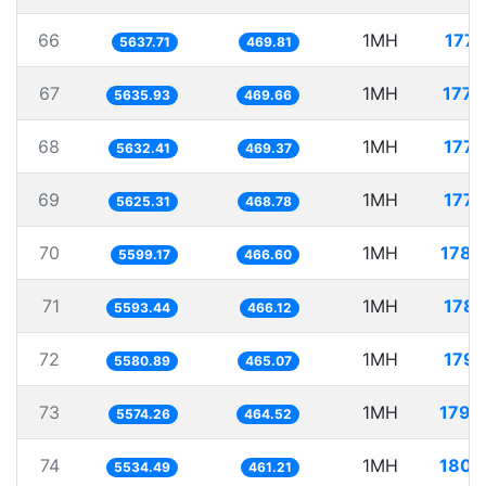
66
1MH
177.
5637.71
469.81
67
1MH
177.
5635.93
469.66
68
1MH
177.
5632.41
469.37
69
1MH
177.
5625.31
468.78
70
1MH
178.
5599.17
466.60
71
1MH
178.
5593.44
466.12
72
1MH
179.
5580.89
465.07
73
1MH
179.
5574.26
464.52
74
1MH
180.
5534.49
461.21