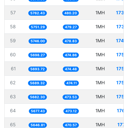
57
1MH
173.
5762.43
480.20
58
1MH
173.
5751.29
479.27
59
1MH
174.
5746.00
478.83
60
1MH
175.
5698.27
474.86
61
1MH
175.
5693.72
474.48
62
1MH
175.
5689.32
474.11
63
1MH
175.
5682.30
473.53
64
1MH
176.
5677.43
473.12
65
1MH
177.
5646.81
470.57