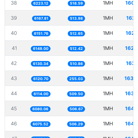
38
1MH
160.
6223.12
518.59
39
1MH
162.
6167.81
513.98
40
1MH
162.
6151.76
512.65
41
1MH
162.
6149.00
512.42
42
1MH
163.
6130.34
510.86
43
1MH
163.
6120.70
255.03
44
1MH
163.
6114.00
509.50
45
1MH
164.
6080.06
506.67
46
1MH
164.
6075.52
506.29