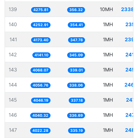
139
10MH
2338.
4275.81
356.32
140
1MH
235.
4252.91
354.41
141
1MH
239.
4173.40
347.78
142
1MH
241.
4141.10
345.09
143
1MH
245.
4068.07
339.01
144
1MH
246.
4056.76
338.06
145
1MH
247.
4046.19
337.18
146
1MH
247.
4040.32
336.69
147
1MH
248.
4022.28
335.19