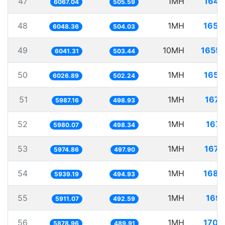
47
1MH
164.
6067.04
505.59
48
1MH
165.
6048.36
504.03
49
10MH
1655.
6041.31
503.44
50
1MH
165.
6026.89
502.24
51
1MH
167.
5987.16
498.93
52
1MH
167.
5980.07
498.34
53
1MH
167.
5974.86
497.90
54
1MH
168.
5939.19
494.93
55
1MH
169.
5911.07
492.59
56
1MH
170.
5878.96
489.91