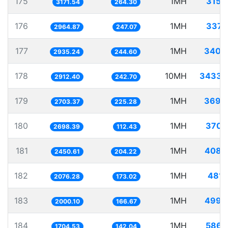
175
1MH
315.
3171.54
264.30
176
1MH
337.
2964.87
247.07
177
1MH
340.
2935.24
244.60
178
10MH
3433.
2912.40
242.70
179
1MH
369.
2703.37
225.28
180
1MH
370.
2698.39
112.43
181
1MH
408.
2450.61
204.22
182
1MH
481.
2076.28
173.02
183
1MH
499.
2000.10
166.67
184
1MH
586.
1704.53
142.04