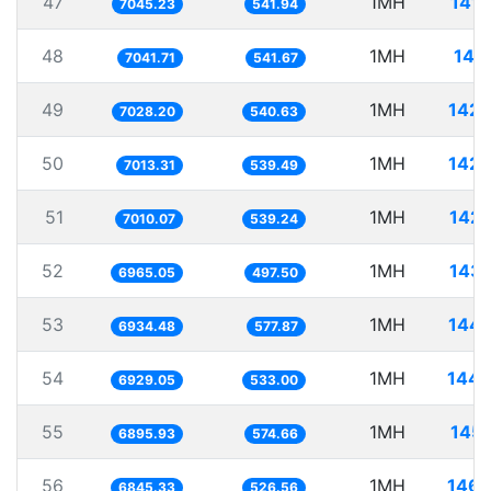
47
1MH
141.
7045.23
541.94
48
1MH
142
7041.71
541.67
49
1MH
142.
7028.20
540.63
50
1MH
142.
7013.31
539.49
51
1MH
142.
7010.07
539.24
52
1MH
143.
6965.05
497.50
53
1MH
144.
6934.48
577.87
54
1MH
144.
6929.05
533.00
55
1MH
145.
6895.93
574.66
56
1MH
146.
6845.33
526.56