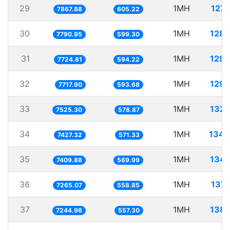
29
1MH
127.
7867.88
605.22
30
1MH
128.
7790.95
599.30
31
1MH
129.
7724.81
594.22
32
1MH
129.
7717.90
593.68
33
1MH
132.
7525.30
578.87
34
1MH
134.
7427.32
571.33
35
1MH
134.
7409.88
569.99
36
1MH
137.
7265.07
558.85
37
1MH
138.
7244.96
557.30