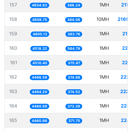
157
1MH
215.
4634.93
386.24
158
10MH
2169.
4608.75
384.06
159
1MH
217
4605.13
383.76
160
1MH
221
4518.32
564.79
161
1MH
221
4510.40
375.87
162
1MH
222.
4498.59
374.88
163
1MH
222.
4494.20
374.52
164
1MH
223.
4480.69
373.39
165
1MH
224.
4460.98
371.75