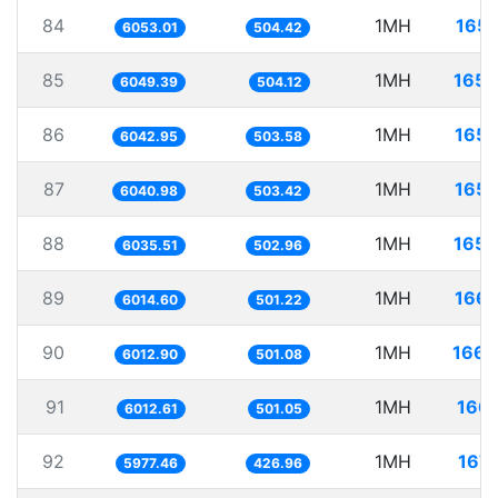
84
1MH
165.
6053.01
504.42
85
1MH
165.
6049.39
504.12
86
1MH
165.
6042.95
503.58
87
1MH
165.
6040.98
503.42
88
1MH
165.
6035.51
502.96
89
1MH
166.
6014.60
501.22
90
1MH
166.
6012.90
501.08
91
1MH
166.
6012.61
501.05
92
1MH
167.
5977.46
426.96