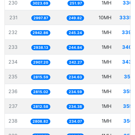
230
1MH
330.
3023.69
251.97
231
10MH
3335.
2997.87
249.82
232
1MH
339.
2942.86
245.24
233
1MH
340.
2938.13
244.84
234
1MH
343.
2907.20
242.27
235
1MH
355.
2815.59
234.63
236
1MH
355.
2815.02
234.59
237
1MH
355.
2812.58
234.38
238
1MH
356.
2808.82
234.07