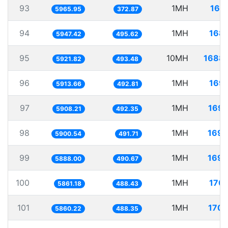
93
1MH
167
5965.95
372.87
94
1MH
168.
5947.42
495.62
95
10MH
1688.
5921.82
493.48
96
1MH
169.
5913.66
492.81
97
1MH
169.
5908.21
492.35
98
1MH
169.
5900.54
491.71
99
1MH
169.
5888.00
490.67
100
1MH
170.
5861.18
488.43
101
1MH
170.
5860.22
488.35