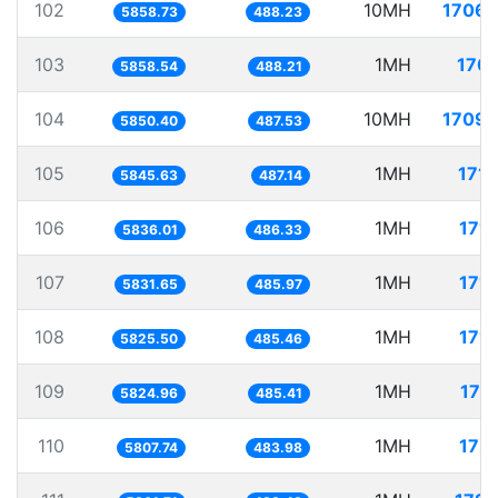
102
10MH
1706.
5858.73
488.23
103
1MH
170.
5858.54
488.21
104
10MH
1709.
5850.40
487.53
105
1MH
171.
5845.63
487.14
106
1MH
171
5836.01
486.33
107
1MH
171
5831.65
485.97
108
1MH
171
5825.50
485.46
109
1MH
171
5824.96
485.41
110
1MH
172
5807.74
483.98