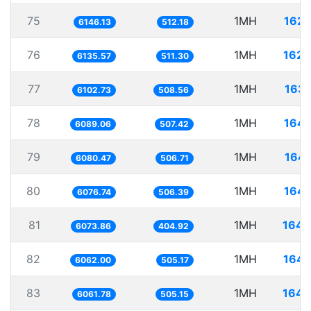
75
1MH
162.
6146.13
512.18
76
1MH
162.
6135.57
511.30
77
1MH
163.
6102.73
508.56
78
1MH
164.
6089.06
507.42
79
1MH
164.
6080.47
506.71
80
1MH
164.
6076.74
506.39
81
1MH
164.
6073.86
404.92
82
1MH
164.
6062.00
505.17
83
1MH
164.
6061.78
505.15