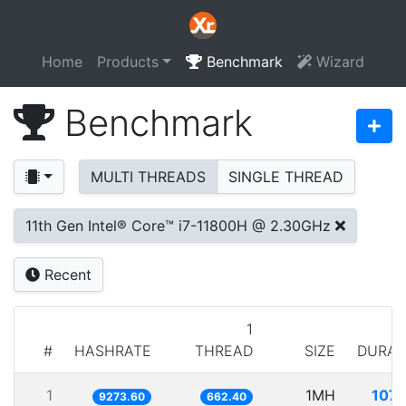
Home
Products
Benchmark
Wizard
Benchmark
MULTI THREADS
SINGLE THREAD
11th Gen Intel® Core™ i7-11800H @ 2.30GHz
Recent
1
#
HASHRATE
THREAD
SIZE
DURAT
1
1MH
107.
9273.60
662.40