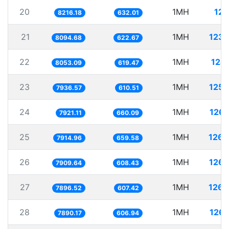
20
1MH
121
8216.18
632.01
21
1MH
123.
8094.68
622.67
22
1MH
124
8053.09
619.47
23
1MH
125.
7936.57
610.51
24
1MH
126.
7921.11
660.09
25
1MH
126.
7914.96
659.58
26
1MH
126.
7909.64
608.43
27
1MH
126.
7896.52
607.42
28
1MH
126.
7890.17
606.94