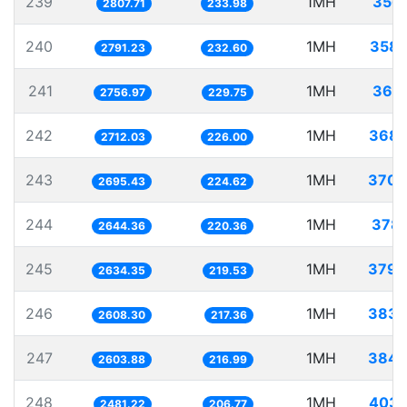
239
1MH
356.
2807.71
233.98
240
1MH
358.
2791.23
232.60
241
1MH
362.
2756.97
229.75
242
1MH
368.
2712.03
226.00
243
1MH
370.
2695.43
224.62
244
1MH
378.
2644.36
220.36
245
1MH
379.
2634.35
219.53
246
1MH
383.
2608.30
217.36
247
1MH
384.
2603.88
216.99
248
1MH
403.
2481.22
206.77