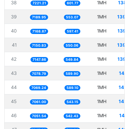
38
1MH
138.
7221.21
601.77
39
1MH
139.
7189.95
553.07
40
1MH
139.
7168.87
597.41
41
1MH
139.
7150.83
550.06
42
1MH
139.
7147.86
549.84
43
1MH
141
7078.79
589.90
44
1MH
141.
7069.24
589.10
45
1MH
141.
7061.00
543.15
46
1MH
141
7051.54
542.43