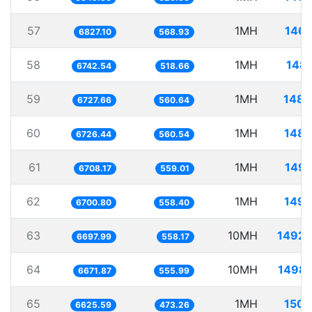
57
1MH
146.
6827.10
568.93
58
1MH
148.
6742.54
518.66
59
1MH
148.
6727.66
560.64
60
1MH
148.
6726.44
560.54
61
1MH
149.
6708.17
559.01
62
1MH
149.
6700.80
558.40
63
10MH
1492.
6697.99
558.17
64
10MH
1498.
6671.87
555.99
65
1MH
150.
6625.59
473.26