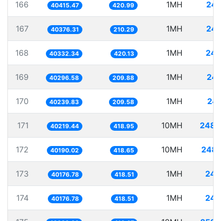
166
1MH
24.
40415.47
420.99
167
1MH
24.
40376.31
210.29
168
1MH
24.
40332.34
420.13
169
1MH
24.
40296.58
209.88
170
1MH
24.
40239.83
209.58
171
10MH
248.
40219.44
418.95
172
10MH
248.
40190.02
418.65
173
1MH
24.
40176.78
418.51
174
1MH
24.
40176.78
418.51