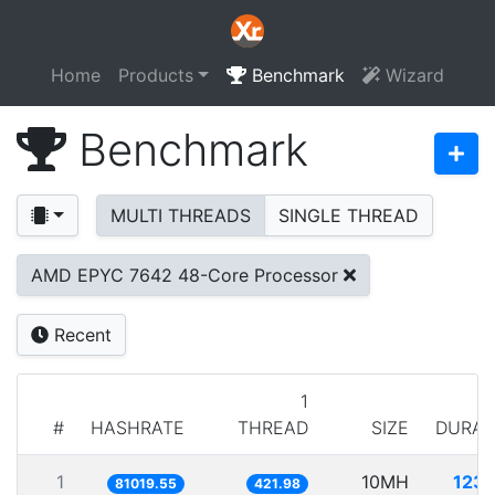
Home
Products
Benchmark
Wizard
Benchmark
MULTI THREADS
SINGLE THREAD
AMD EPYC 7642 48-Core Processor
Recent
1
#
HASHRATE
THREAD
SIZE
DURAT
1
10MH
123.
81019.55
421.98