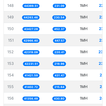
148
1MH
22.
44369.51
231.09
149
1MH
22.
44263.46
230.54
150
1MH
23.
43427.28
452.37
151
1MH
23.
42966.40
447.57
152
1MH
23.
42319.09
220.41
153
1MH
23.
42231.51
219.96
154
1MH
24.
41421.59
431.47
155
1MH
24.
41402.72
215.64
156
1MH
24.
41356.49
430.80