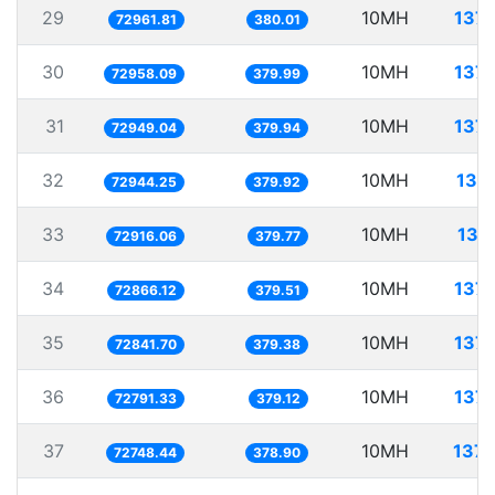
29
10MH
137.
72961.81
380.01
30
10MH
137.
72958.09
379.99
31
10MH
137.
72949.04
379.94
32
10MH
137
72944.25
379.92
33
10MH
137
72916.06
379.77
34
10MH
137.
72866.12
379.51
35
10MH
137.
72841.70
379.38
36
10MH
137.
72791.33
379.12
37
10MH
137.
72748.44
378.90