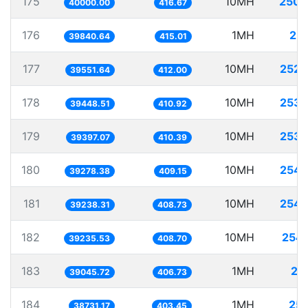
175
10MH
250.
40000.00
416.67
176
1MH
25.
39840.64
415.01
177
10MH
252.
39551.64
412.00
178
10MH
253.
39448.51
410.92
179
10MH
253.
39397.07
410.39
180
10MH
254.
39278.38
409.15
181
10MH
254.
39238.31
408.73
182
10MH
254.
39235.53
408.70
183
1MH
25
39045.72
406.73
184
1MH
25.
38731.17
403.45