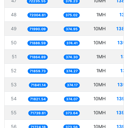
47
10MH
138.
72235.55
376.23
48
1MH
13.
72004.61
375.02
49
10MH
138.
71990.09
374.95
50
10MH
139.
71886.59
374.41
51
1MH
13
71864.89
374.30
52
1MH
13.
71859.73
374.27
53
10MH
139.
71841.14
374.17
54
10MH
139.
71821.54
374.07
55
10MH
139.
71739.61
373.64
56
10MH
139.
71724.18
373.56