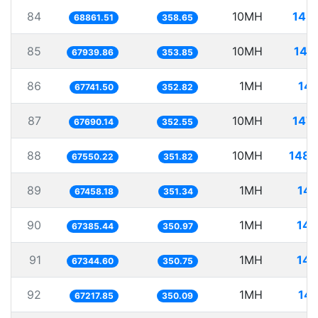
84
10MH
145.
68861.51
358.65
85
10MH
147
67939.86
353.85
86
1MH
14.
67741.50
352.82
87
10MH
147.
67690.14
352.55
88
10MH
148.
67550.22
351.82
89
1MH
14.
67458.18
351.34
90
1MH
14.
67385.44
350.97
91
1MH
14.
67344.60
350.75
92
1MH
14.
67217.85
350.09