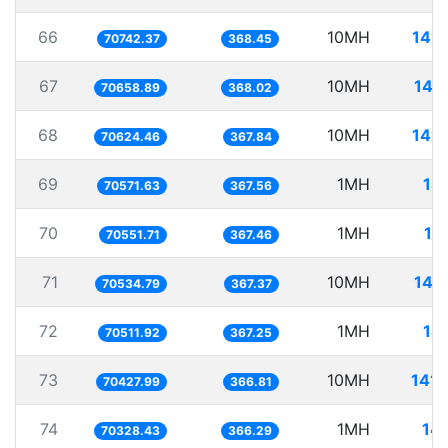
66
10MH
141.
70742.37
368.45
67
10MH
141
70658.89
368.02
68
10MH
141.
70624.46
367.84
69
1MH
14
70571.63
367.56
70
1MH
14
70551.71
367.46
71
10MH
141
70534.79
367.37
72
1MH
14
70511.92
367.25
73
10MH
141.
70427.99
366.81
74
1MH
14
70328.43
366.29