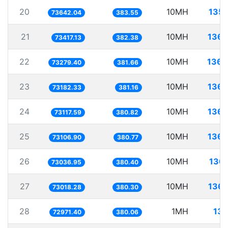
20
10MH
135.
73642.04
383.55
21
10MH
136.
73417.13
382.38
22
10MH
136.
73279.40
381.66
23
10MH
136.
73182.33
381.16
24
10MH
136.
73117.59
380.82
25
10MH
136.
73106.90
380.77
26
10MH
136.
73036.95
380.40
27
10MH
136.
73018.28
380.30
28
1MH
13.
72971.40
380.06