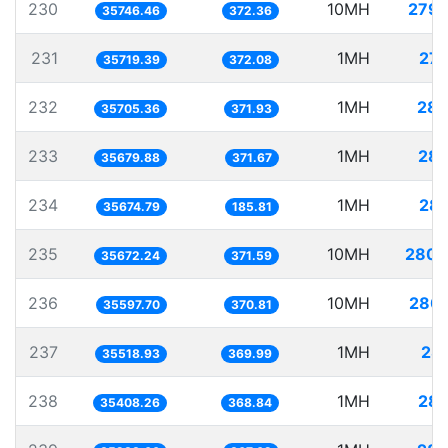
230
10MH
279.
35746.46
372.36
231
1MH
27.
35719.39
372.08
232
1MH
28.
35705.36
371.93
233
1MH
28.
35679.88
371.67
234
1MH
28.
35674.79
185.81
235
10MH
280.
35672.24
371.59
236
10MH
280.
35597.70
370.81
237
1MH
28.
35518.93
369.99
238
1MH
28.
35408.26
368.84