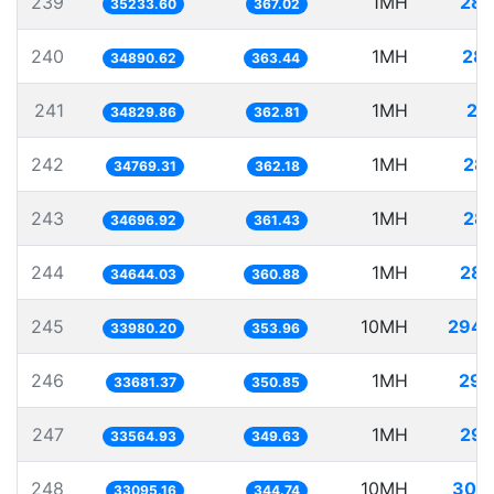
239
1MH
28.
35233.60
367.02
240
1MH
28.
34890.62
363.44
241
1MH
28
34829.86
362.81
242
1MH
28.
34769.31
362.18
243
1MH
28.
34696.92
361.43
244
1MH
28.
34644.03
360.88
245
10MH
294.
33980.20
353.96
246
1MH
29.
33681.37
350.85
247
1MH
29.
33564.93
349.63
248
10MH
302.
33095.16
344.74