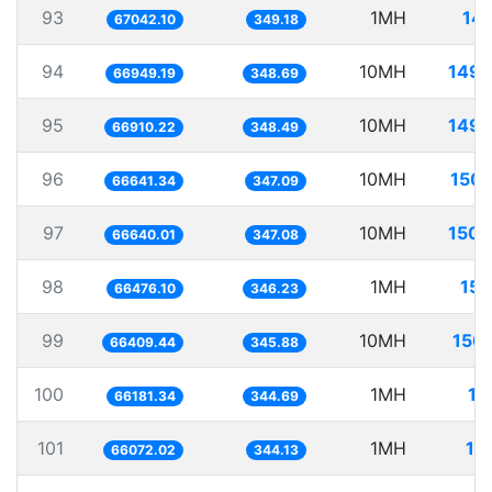
93
1MH
14.
67042.10
349.18
94
10MH
149.
66949.19
348.69
95
10MH
149.
66910.22
348.49
96
10MH
150.
66641.34
347.09
97
10MH
150.
66640.01
347.08
98
1MH
15.
66476.10
346.23
99
10MH
150.
66409.44
345.88
100
1MH
15
66181.34
344.69
101
1MH
15
66072.02
344.13