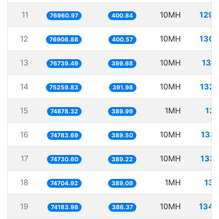
11
10MH
129.
76960.97
400.84
12
10MH
130.
76908.88
400.57
13
10MH
130
76739.49
399.68
14
10MH
132.
75259.83
391.98
15
1MH
13.
74878.32
389.99
16
10MH
133.
74783.69
389.50
17
10MH
133.
74730.60
389.22
18
1MH
13.
74704.92
389.09
19
10MH
134.
74183.98
386.37