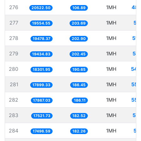
276
1MH
48.
20522.50
106.89
277
1MH
51
19554.55
203.69
278
1MH
51.
19478.37
202.90
279
1MH
51.
19434.83
202.45
280
1MH
54.
18301.95
190.65
281
1MH
55.
17899.33
186.45
282
1MH
55.
17867.03
186.11
283
1MH
57.
17521.73
182.52
284
1MH
57
17496.59
182.26