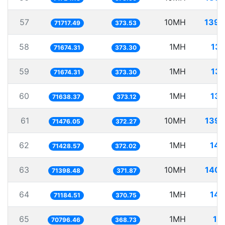
57
10MH
139.
71717.49
373.53
58
1MH
13.
71674.31
373.30
59
1MH
13.
71674.31
373.30
60
1MH
13.
71638.37
373.12
61
10MH
139.
71476.05
372.27
62
1MH
14.
71428.57
372.02
63
10MH
140.
71398.48
371.87
64
1MH
14.
71184.51
370.75
65
1MH
14
70796.46
368.73