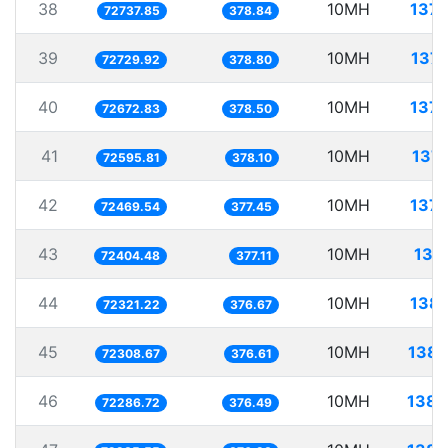
38
10MH
137.
72737.85
378.84
39
10MH
137.
72729.92
378.80
40
10MH
137.
72672.83
378.50
41
10MH
137.
72595.81
378.10
42
10MH
137.
72469.54
377.45
43
10MH
138
72404.48
377.11
44
10MH
138.
72321.22
376.67
45
10MH
138.
72308.67
376.61
46
10MH
138.
72286.72
376.49