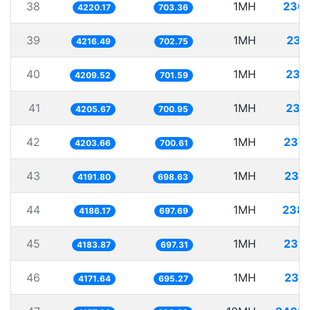
38
1MH
236.
4220.17
703.36
39
1MH
237
4216.49
702.75
40
1MH
237
4209.52
701.59
41
1MH
237
4205.67
700.95
42
1MH
237
4203.66
700.61
43
1MH
238
4191.80
698.63
44
1MH
238.
4186.17
697.69
45
1MH
239
4183.87
697.31
46
1MH
239
4171.64
695.27