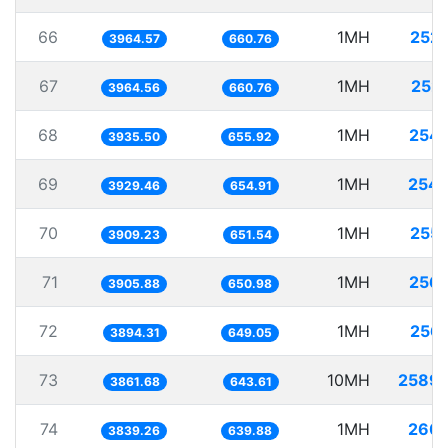
66
1MH
252
3964.57
660.76
67
1MH
252
3964.56
660.76
68
1MH
254.
3935.50
655.92
69
1MH
254.
3929.46
654.91
70
1MH
255
3909.23
651.54
71
1MH
256.
3905.88
650.98
72
1MH
256
3894.31
649.05
73
10MH
2589.
3861.68
643.61
74
1MH
260.
3839.26
639.88