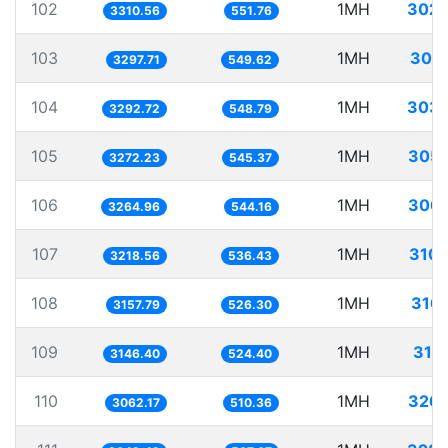
102
1MH
302.
3310.56
551.76
103
1MH
303
3297.71
549.62
104
1MH
303.
3292.72
548.79
105
1MH
305.
3272.23
545.37
106
1MH
306.
3264.96
544.16
107
1MH
310.
3218.56
536.43
108
1MH
316
3157.79
526.30
109
1MH
317
3146.40
524.40
110
1MH
326.
3062.17
510.36