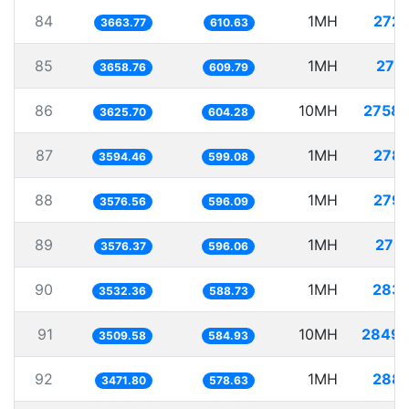
84
1MH
272.
3663.77
610.63
85
1MH
273
3658.76
609.79
86
10MH
2758.
3625.70
604.28
87
1MH
278.
3594.46
599.08
88
1MH
279.
3576.56
596.09
89
1MH
279
3576.37
596.06
90
1MH
283.
3532.36
588.73
91
10MH
2849.
3509.58
584.93
92
1MH
288.
3471.80
578.63