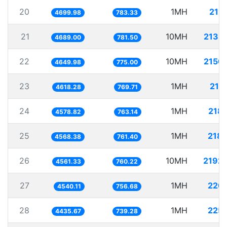
20
1MH
212
4699.98
783.33
21
10MH
2132
4689.00
781.50
22
10MH
2150
4649.98
775.00
23
1MH
216
4618.28
769.71
24
1MH
218
4578.82
763.14
25
1MH
218
4568.38
761.40
26
10MH
2192
4561.33
760.22
27
1MH
220
4540.11
756.68
28
1MH
225
4435.67
739.28