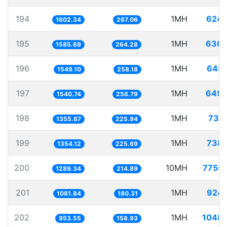
194
1MH
624.
1602.34
267.06
195
1MH
630.
1585.69
264.28
196
1MH
645.
1549.10
258.18
197
1MH
649.
1540.74
256.79
198
1MH
737
1355.67
225.94
199
1MH
738.
1354.12
225.69
200
10MH
7755
1289.34
214.89
201
1MH
924.
1081.84
180.31
202
1MH
1048.
953.55
158.93