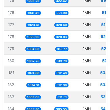
175
1MH
516
1935.72
322.62
176
1MH
517
1931.42
321.90
177
1MH
519
1923.61
320.60
178
1MH
520
1920.20
320.03
179
1MH
527
1894.63
315.77
180
1MH
531
1882.75
313.79
181
1MH
533.
1874.88
312.48
182
1MH
533.
1874.31
312.38
183
1MH
535.
1869.05
311.51
184
1MH
545.
1833.30
305.55