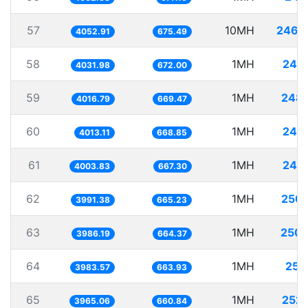
57
10MH
2467
4052.91
675.49
58
1MH
248
4031.98
672.00
59
1MH
248.
4016.79
669.47
60
1MH
249
4013.11
668.85
61
1MH
249
4003.83
667.30
62
1MH
250.
3991.38
665.23
63
1MH
250.
3986.19
664.37
64
1MH
251
3983.57
663.93
65
1MH
252
3965.06
660.84