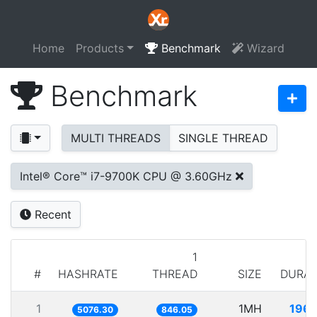
Home
Products
Benchmark
Wizard
Benchmark
MULTI THREADS
SINGLE THREAD
Intel® Core™ i7-9700K CPU @ 3.60GHz
Recent
1
#
HASHRATE
THREAD
SIZE
DURAT
1
1MH
196.
5076.30
846.05