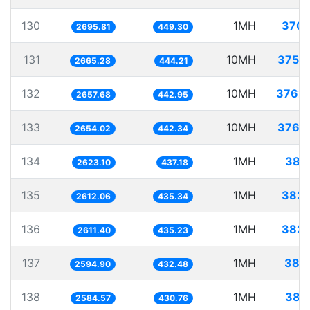
130
1MH
370.
2695.81
449.30
131
10MH
3751
2665.28
444.21
132
10MH
3762.
2657.68
442.95
133
10MH
3767
2654.02
442.34
134
1MH
381
2623.10
437.18
135
1MH
382.
2612.06
435.34
136
1MH
382.
2611.40
435.23
137
1MH
385
2594.90
432.48
138
1MH
386
2584.57
430.76