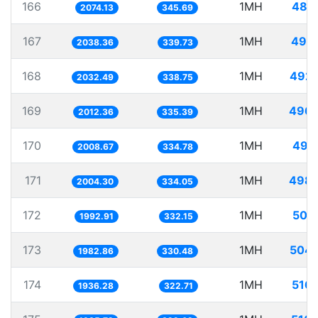
166
1MH
482
2074.13
345.69
167
1MH
490
2038.36
339.73
168
1MH
492.
2032.49
338.75
169
1MH
496.
2012.36
335.39
170
1MH
497
2008.67
334.78
171
1MH
498.
2004.30
334.05
172
1MH
501
1992.91
332.15
173
1MH
504.
1982.86
330.48
174
1MH
516
1936.28
322.71