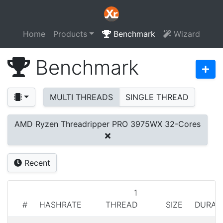
Home
Products
Benchmark
Wizard
Benchmark
MULTI THREADS
SINGLE THREAD
AMD Ryzen Threadripper PRO 3975WX 32-Cores
Recent
1
#
HASHRATE
THREAD
SIZE
DURAT