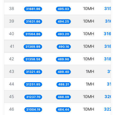
38
10MH
315.
31681.96
495.03
39
10MH
316.
31631.86
494.25
40
10MH
316.
31564.86
493.20
41
10MH
318.
31369.99
490.16
42
10MH
318.
31358.58
489.98
43
1MH
31.
31321.45
489.40
44
1MH
31.
31251.95
488.31
45
10MH
320.
31237.70
488.09
46
10MH
322.
31004.19
484.44