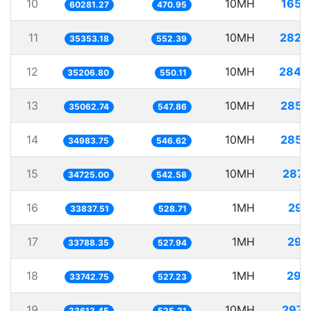
10
10MH
165.
60281.27
470.95
11
10MH
282.
35353.18
552.39
12
10MH
284.
35206.80
550.11
13
10MH
285.
35062.74
547.86
14
10MH
285.
34983.75
546.62
15
10MH
287.
34725.00
542.58
16
1MH
29.
33837.51
528.71
17
1MH
29.
33788.35
527.94
18
1MH
29.
33742.75
527.23
19
10MH
297.
33613.45
525.21