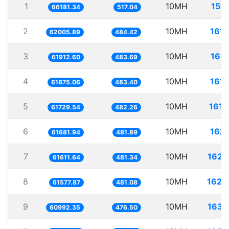
1
10MH
151.
66181.34
517.04
2
10MH
161.
62005.89
484.42
3
10MH
161.
61912.60
483.69
4
10MH
161.
61875.06
483.40
5
10MH
161.
61729.54
482.26
6
10MH
162.
61681.94
481.89
7
10MH
162.
61611.64
481.34
8
10MH
162.
61577.87
481.08
9
10MH
163.
60992.35
476.50