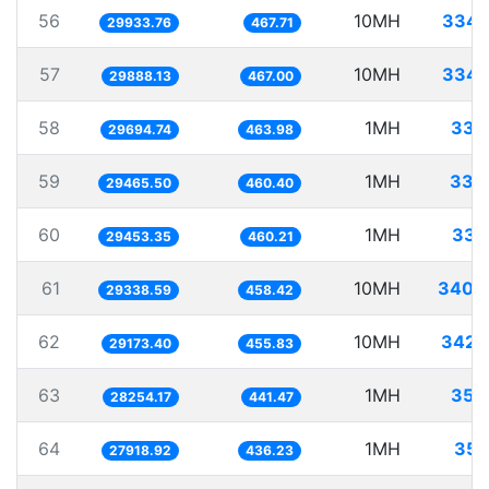
56
10MH
334.
29933.76
467.71
57
10MH
334.
29888.13
467.00
58
1MH
33.
29694.74
463.98
59
1MH
33.
29465.50
460.40
60
1MH
33.
29453.35
460.21
61
10MH
340.
29338.59
458.42
62
10MH
342.
29173.40
455.83
63
1MH
35.
28254.17
441.47
64
1MH
35.
27918.92
436.23