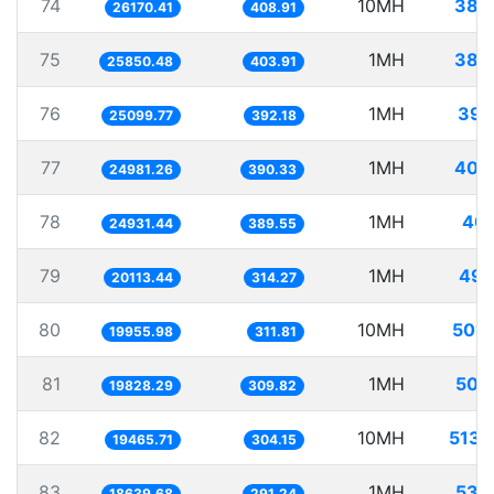
74
10MH
382.
26170.41
408.91
75
1MH
38.
25850.48
403.91
76
1MH
39.
25099.77
392.18
77
1MH
40.
24981.26
390.33
78
1MH
40.
24931.44
389.55
79
1MH
49.
20113.44
314.27
80
10MH
501.
19955.98
311.81
81
1MH
50.
19828.29
309.82
82
10MH
513.
19465.71
304.15
83
1MH
53.
18639.68
291.24