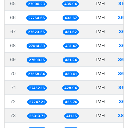
65
1MH
35.
27900.23
435.94
66
1MH
36.
27754.65
433.67
67
1MH
36.
27623.55
431.62
68
1MH
36.
27614.39
431.47
69
1MH
36.
27599.15
431.24
70
1MH
36.
27558.84
430.61
71
1MH
36.
27452.16
428.94
72
1MH
36.
27247.21
425.74
73
1MH
38.
26313.71
411.15