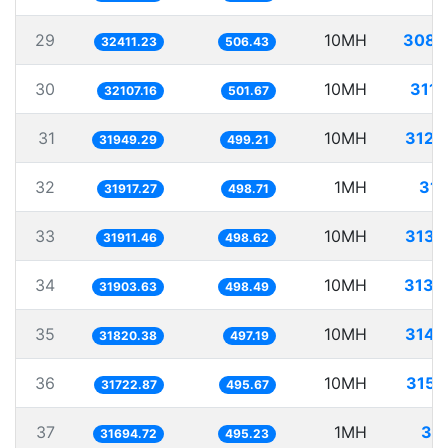
29
10MH
308.
32411.23
506.43
30
10MH
311.
32107.16
501.67
31
10MH
312.
31949.29
499.21
32
1MH
31.
31917.27
498.71
33
10MH
313.
31911.46
498.62
34
10MH
313.
31903.63
498.49
35
10MH
314.
31820.38
497.19
36
10MH
315.
31722.87
495.67
37
1MH
31.
31694.72
495.23