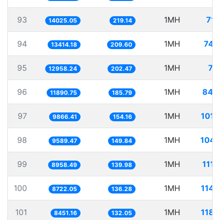
93
1MH
71.
14025.05
219.14
94
1MH
74.
13414.18
209.60
95
1MH
77.
12958.24
202.47
96
1MH
84.
11890.75
185.79
97
1MH
101.
9866.41
154.16
98
1MH
104.
9589.47
149.84
99
1MH
111.
8958.49
139.98
100
1MH
114.
8722.05
136.28
101
1MH
118.
8451.16
132.05