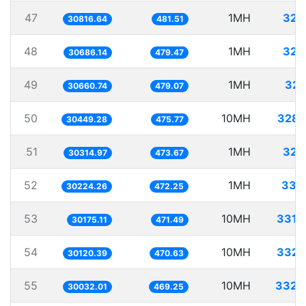
47
1MH
32.
30816.64
481.51
48
1MH
32.
30686.14
479.47
49
1MH
32.
30660.74
479.07
50
10MH
328.
30449.28
475.77
51
1MH
32.
30314.97
473.67
52
1MH
33.
30224.26
472.25
53
10MH
331.
30175.11
471.49
54
10MH
332.
30120.39
470.63
55
10MH
332.
30032.01
469.25