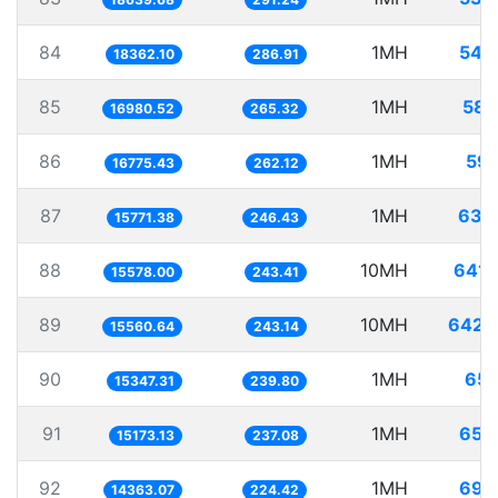
84
1MH
54.
18362.10
286.91
85
1MH
58.
16980.52
265.32
86
1MH
59.
16775.43
262.12
87
1MH
63.
15771.38
246.43
88
10MH
641.
15578.00
243.41
89
10MH
642.
15560.64
243.14
90
1MH
65.
15347.31
239.80
91
1MH
65.
15173.13
237.08
92
1MH
69.
14363.07
224.42