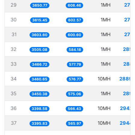
29
1MH
273
3650.77
608.46
30
1MH
276
3615.45
602.57
31
1MH
277
3603.60
600.60
32
1MH
285.
3505.08
584.18
33
1MH
288.
3466.72
577.79
34
10MH
2889.
3460.65
576.77
35
1MH
289.
3450.38
575.06
36
10MH
2942.
3398.58
566.43
37
10MH
2944.
3395.83
565.97