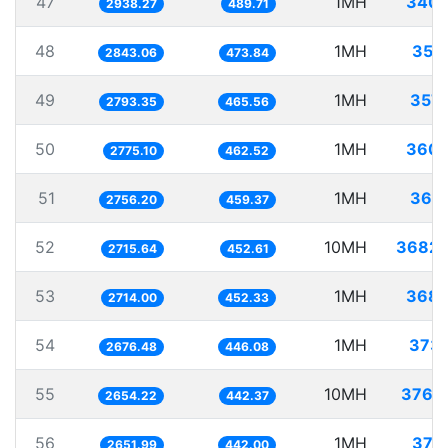
47
1MH
340.
2938.27
489.71
48
1MH
351
2843.06
473.84
49
1MH
357
2793.35
465.56
50
1MH
360.
2775.10
462.52
51
1MH
362
2756.20
459.37
52
10MH
3682.
2715.64
452.61
53
1MH
368.
2714.00
452.33
54
1MH
373.
2676.48
446.08
55
10MH
3767
2654.22
442.37
56
1MH
377
2651.99
442.00