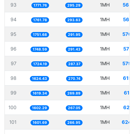
93
1MH
564
1771.76
295.29
94
1MH
567
1761.78
293.63
95
1MH
570.
1751.68
291.95
96
1MH
571
1748.59
291.43
97
1MH
579.
1724.19
287.37
98
1MH
615
1624.43
270.74
99
1MH
617
1619.34
269.89
100
1MH
624
1602.29
267.05
101
1MH
624.
1601.69
266.95