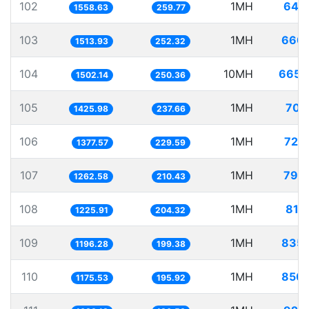
102
1MH
641
1558.63
259.77
103
1MH
660.
1513.93
252.32
104
10MH
6657
1502.14
250.36
105
1MH
701
1425.98
237.66
106
1MH
725
1377.57
229.59
107
1MH
792
1262.58
210.43
108
1MH
815
1225.91
204.32
109
1MH
835.
1196.28
199.38
110
1MH
850.
1175.53
195.92