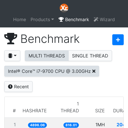
Home
Products
Benchmark
Wizard
Benchmark
MULTI THREADS
SINGLE THREAD
Intel® Core™ i7-9700 CPU @ 3.00GHz
Recent
1
#
HASHRATE
THREAD
SIZE
DURAT
1
1MH
204.
4896.06
816.01