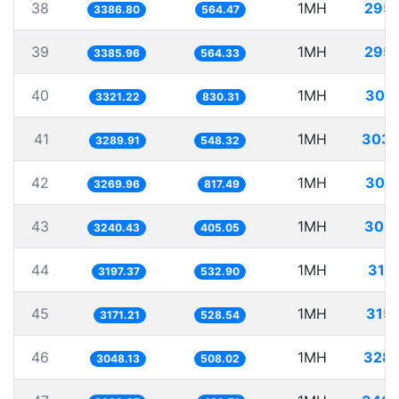
38
1MH
295.
3386.80
564.47
39
1MH
295.
3385.96
564.33
40
1MH
301
3321.22
830.31
41
1MH
303.
3289.91
548.32
42
1MH
305
3269.96
817.49
43
1MH
308.
3240.43
405.05
44
1MH
312
3197.37
532.90
45
1MH
315
3171.21
528.54
46
1MH
328.
3048.13
508.02