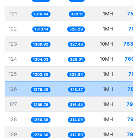
121
1MH
759
1316.44
329.11
122
1MH
761
1313.14
328.29
123
10MH
7634
1309.92
327.48
124
10MH
7668
1304.03
326.01
125
1MH
767
1303.35
325.84
126
1MH
784
1275.48
318.87
127
1MH
790
1265.76
316.44
128
1MH
795
1256.36
314.09
129
1MH
799
1250.36
312.59