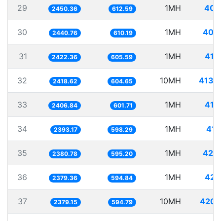
29
1MH
408
2450.36
612.59
30
1MH
409
2440.76
610.19
31
1MH
412
2422.36
605.59
32
10MH
4134
2418.62
604.65
33
1MH
415
2406.84
601.71
34
1MH
417
2393.17
598.29
35
1MH
420
2380.78
595.20
36
1MH
420
2379.36
594.84
37
10MH
4203
2379.15
594.79