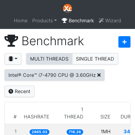
Home
Products
Benchmark
Wizard
Benchmark
MULTI THREADS
SINGLE THREAD
Intel® Core™ i7-4790 CPU @ 3.60GHz
Recent
1
#
HASHRATE
THREAD
SIZE
DURA
1
1MH
349
2865.03
716.26