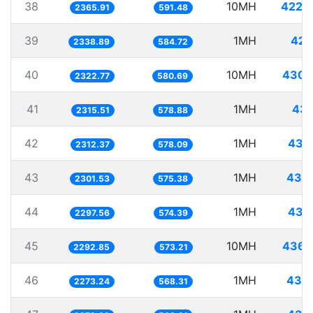
38
10MH
4226
2365.91
591.48
39
1MH
427
2338.89
584.72
40
10MH
4305
2322.77
580.69
41
1MH
431
2315.51
578.88
42
1MH
432
2312.37
578.09
43
1MH
434
2301.53
575.38
44
1MH
435
2297.56
574.39
45
10MH
4361
2292.85
573.21
46
1MH
439
2273.24
568.31