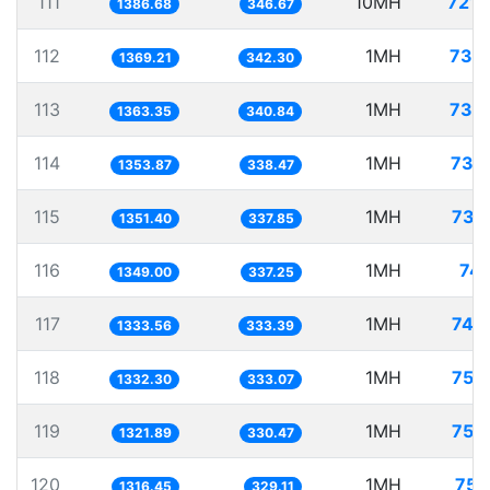
111
10MH
7211
1386.68
346.67
112
1MH
730
1369.21
342.30
113
1MH
733
1363.35
340.84
114
1MH
738
1353.87
338.47
115
1MH
739
1351.40
337.85
116
1MH
741
1349.00
337.25
117
1MH
749
1333.56
333.39
118
1MH
750
1332.30
333.07
119
1MH
756
1321.89
330.47
120
1MH
759
1316.45
329.11