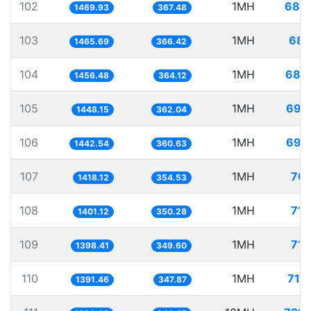
102
1MH
680
1469.93
367.48
103
1MH
682
1465.69
366.42
104
1MH
686
1456.48
364.12
105
1MH
690
1448.15
362.04
106
1MH
693
1442.54
360.63
107
1MH
705
1418.12
354.53
108
1MH
713
1401.12
350.28
109
1MH
715
1398.41
349.60
110
1MH
718
1391.46
347.87