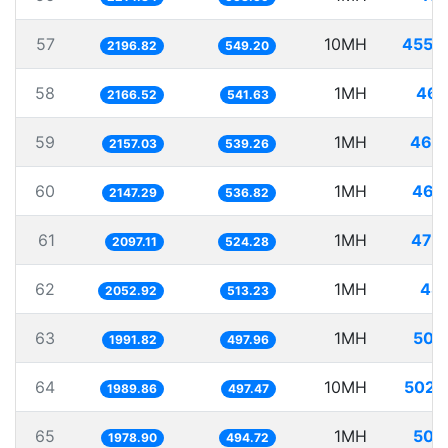
57
10MH
4552
2196.82
549.20
58
1MH
461
2166.52
541.63
59
1MH
463
2157.03
539.26
60
1MH
465
2147.29
536.82
61
1MH
476
2097.11
524.28
62
1MH
487
2052.92
513.23
63
1MH
502
1991.82
497.96
64
10MH
5025
1989.86
497.47
65
1MH
505
1978.90
494.72