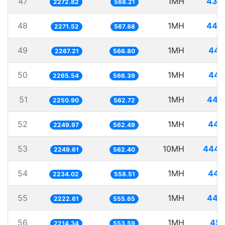
47
1MH
439
2272.82
568.21
48
1MH
440
2271.52
567.88
49
1MH
441
2267.21
566.80
50
1MH
441
2265.54
566.39
51
1MH
444
2250.90
562.72
52
1MH
444
2249.97
562.49
53
10MH
4445
2249.61
562.40
54
1MH
447
2234.02
558.51
55
1MH
449
2222.61
555.65
56
1MH
451
2214.34
553.59