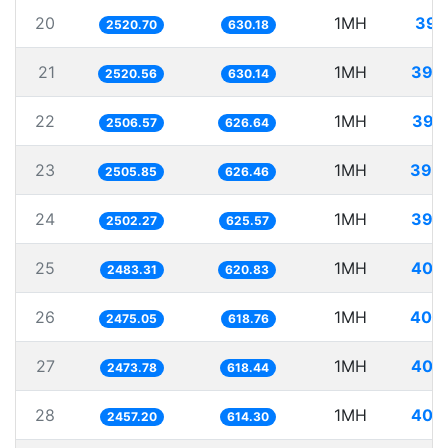
20
1MH
396
2520.70
630.18
21
1MH
396
2520.56
630.14
22
1MH
398
2506.57
626.64
23
1MH
399
2505.85
626.46
24
1MH
399
2502.27
625.57
25
1MH
402
2483.31
620.83
26
1MH
404
2475.05
618.76
27
1MH
404
2473.78
618.44
28
1MH
406
2457.20
614.30