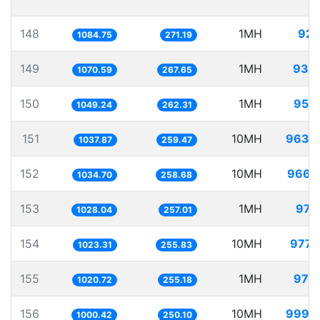
148
1MH
921
1084.75
271.19
149
1MH
934
1070.59
267.65
150
1MH
953
1049.24
262.31
151
10MH
9635
1037.87
259.47
152
10MH
9664
1034.70
258.68
153
1MH
972
1028.04
257.01
154
10MH
9772
1023.31
255.83
155
1MH
979
1020.72
255.18
156
10MH
9995
1000.42
250.10