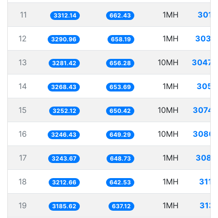
11
1MH
301.
3312.14
662.43
12
1MH
303.
3290.96
658.19
13
10MH
3047.
3281.42
656.28
14
1MH
305.
3268.43
653.69
15
10MH
3074.
3252.12
650.42
16
10MH
3080.
3246.43
649.29
17
1MH
308.
3243.67
648.73
18
1MH
311.
3212.66
642.53
19
1MH
313.
3185.62
637.12