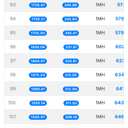
93
1MH
578.
1729.47
345.89
94
1MH
578.
1729.21
345.84
95
1MH
579.
1725.03
345.01
96
1MH
602.
1659.04
331.81
97
1MH
623.
1604.07
320.81
98
1MH
634.
1575.24
315.05
99
1MH
641.
1560.01
312.00
100
1MH
643.
1555.14
311.03
101
1MH
646.
1545.97
309.19