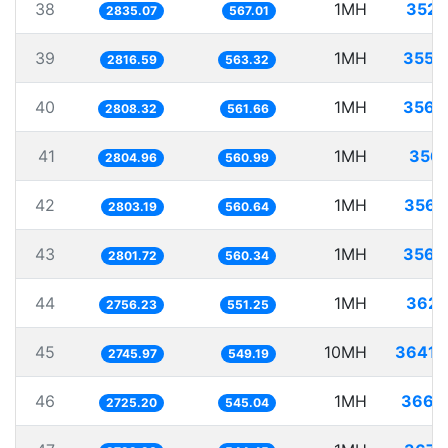
38
1MH
352.
2835.07
567.01
39
1MH
355.
2816.59
563.32
40
1MH
356.
2808.32
561.66
41
1MH
356.
2804.96
560.99
42
1MH
356.
2803.19
560.64
43
1MH
356.
2801.72
560.34
44
1MH
362.
2756.23
551.25
45
10MH
3641.
2745.97
549.19
46
1MH
366.
2725.20
545.04