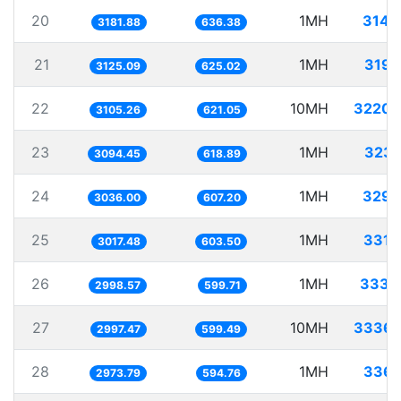
20
1MH
314.
3181.88
636.38
21
1MH
319.
3125.09
625.02
22
10MH
3220.
3105.26
621.05
23
1MH
323.
3094.45
618.89
24
1MH
329.
3036.00
607.20
25
1MH
331.
3017.48
603.50
26
1MH
333.
2998.57
599.71
27
10MH
3336.
2997.47
599.49
28
1MH
336.
2973.79
594.76