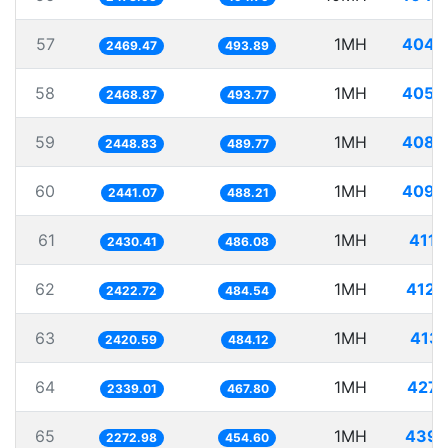
57
1MH
404.
2469.47
493.89
58
1MH
405.
2468.87
493.77
59
1MH
408.
2448.83
489.77
60
1MH
409.
2441.07
488.21
61
1MH
411.
2430.41
486.08
62
1MH
412.
2422.72
484.54
63
1MH
413.
2420.59
484.12
64
1MH
427.
2339.01
467.80
65
1MH
439.
2272.98
454.60