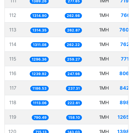
111
1MH
719.
1389.26
277.85
112
1MH
760.
1314.90
262.98
113
1MH
760.
1314.35
262.87
114
1MH
762.
1311.08
262.22
115
1MH
771.
1296.36
259.27
116
1MH
806.
1239.92
247.98
117
1MH
842.
1186.53
237.31
118
1MH
898.
1113.06
222.61
119
1MH
1265.
790.49
158.10
120
1MH
1398.
715.13
143.03