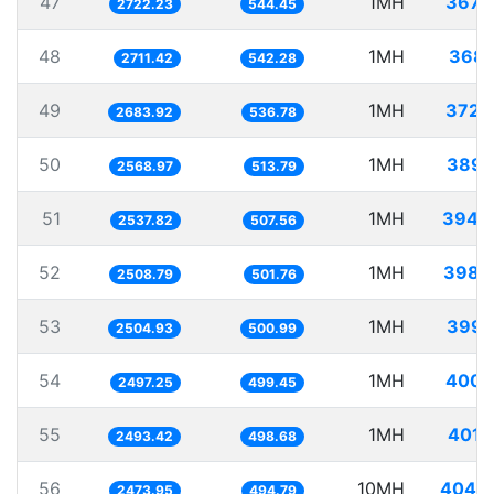
47
1MH
367.
2722.23
544.45
48
1MH
368.
2711.42
542.28
49
1MH
372.
2683.92
536.78
50
1MH
389.
2568.97
513.79
51
1MH
394.
2537.82
507.56
52
1MH
398.
2508.79
501.76
53
1MH
399.
2504.93
500.99
54
1MH
400.
2497.25
499.45
55
1MH
401.
2493.42
498.68
56
10MH
4042.
2473.95
494.79