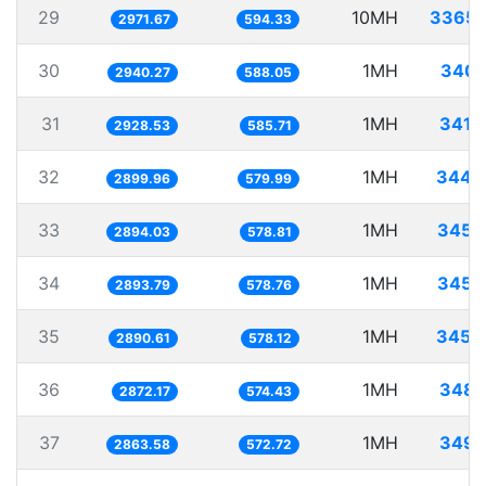
29
10MH
3365.
2971.67
594.33
30
1MH
340.
2940.27
588.05
31
1MH
341.
2928.53
585.71
32
1MH
344.
2899.96
579.99
33
1MH
345.
2894.03
578.81
34
1MH
345.
2893.79
578.76
35
1MH
345.
2890.61
578.12
36
1MH
348.
2872.17
574.43
37
1MH
349.
2863.58
572.72