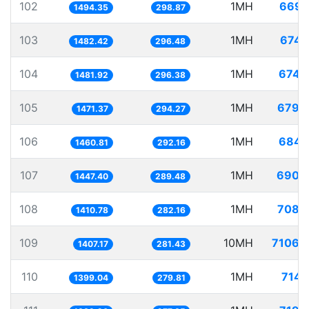
102
1MH
669.
1494.35
298.87
103
1MH
674.
1482.42
296.48
104
1MH
674.
1481.92
296.38
105
1MH
679.
1471.37
294.27
106
1MH
684.
1460.81
292.16
107
1MH
690.
1447.40
289.48
108
1MH
708.
1410.78
282.16
109
10MH
7106.
1407.17
281.43
110
1MH
714.
1399.04
279.81