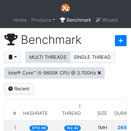
Home
Products
Benchmark
Wizard
Benchmark
MULTI THREADS
SINGLE THREAD
Intel® Core™ i5-9600K CPU @ 3.70GHz
Recent
1
#
HASHRATE
THREAD
SIZE
DURAT
1
1MH
269.
3712.09
742.42