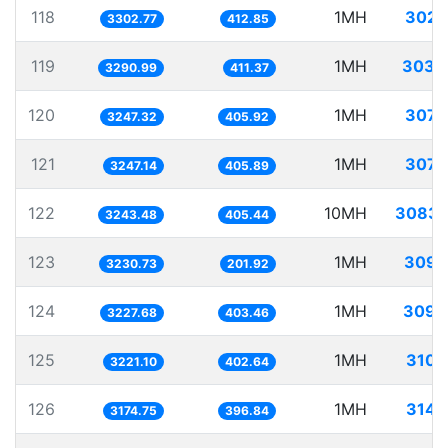
118
1MH
302.
3302.77
412.85
119
1MH
303.
3290.99
411.37
120
1MH
307.
3247.32
405.92
121
1MH
307.
3247.14
405.89
122
10MH
3083.
3243.48
405.44
123
1MH
309.
3230.73
201.92
124
1MH
309.
3227.68
403.46
125
1MH
310.
3221.10
402.64
126
1MH
314.
3174.75
396.84