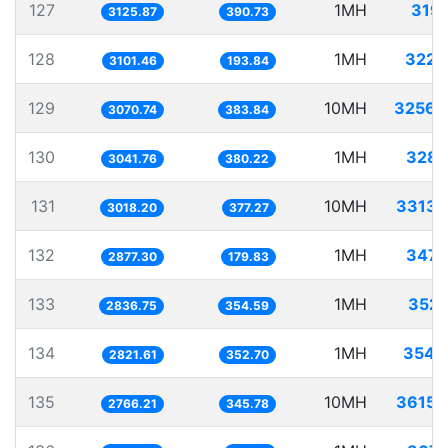
127
1MH
319.
3125.87
390.73
128
1MH
322.
3101.46
193.84
129
10MH
3256.
3070.74
383.84
130
1MH
328.
3041.76
380.22
131
10MH
3313.
3018.20
377.27
132
1MH
347.
2877.30
179.83
133
1MH
352.
2836.75
354.59
134
1MH
354.
2821.61
352.70
135
10MH
3615.
2766.21
345.78