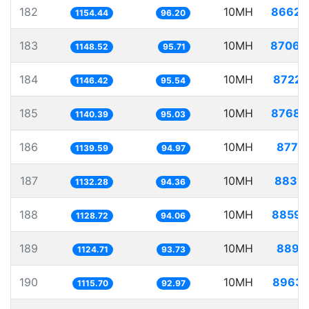
182
10MH
8662.
1154.44
96.20
183
10MH
8706.
1148.52
95.71
184
10MH
8722.
1146.42
95.54
185
10MH
8768.
1140.39
95.03
186
10MH
8775.
1139.59
94.97
187
10MH
8831.
1132.28
94.36
188
10MH
8859.
1128.72
94.06
189
10MH
8891.
1124.71
93.73
190
10MH
8963.
1115.70
92.97