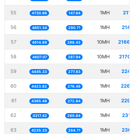
55
1MH
211.
4730.86
147.84
56
1MH
214.
4651.34
290.71
57
10MH
2166.
4614.89
288.43
58
10MH
2170.
4607.07
287.94
59
1MH
224.
4445.33
277.83
60
1MH
226.
4423.82
276.49
61
1MH
229.
4365.48
272.84
62
1MH
231.
4317.42
269.84
63
1MH
236.
4235.33
264.71