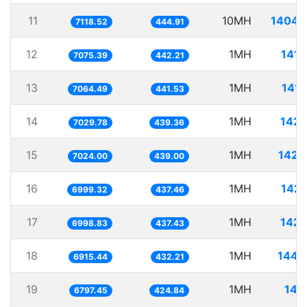
11
10MH
1404.
7118.52
444.91
12
1MH
141.
7075.39
442.21
13
1MH
141.
7064.49
441.53
14
1MH
142.
7029.78
439.36
15
1MH
142.
7024.00
439.00
16
1MH
142.
6999.32
437.46
17
1MH
142.
6998.83
437.43
18
1MH
144.
6915.44
432.21
19
1MH
147
6797.45
424.84