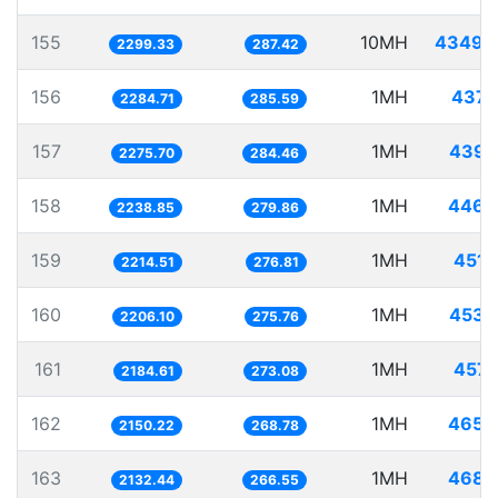
155
10MH
4349.
2299.33
287.42
156
1MH
437.
2284.71
285.59
157
1MH
439.
2275.70
284.46
158
1MH
446.
2238.85
279.86
159
1MH
451.
2214.51
276.81
160
1MH
453.
2206.10
275.76
161
1MH
457.
2184.61
273.08
162
1MH
465.
2150.22
268.78
163
1MH
468.
2132.44
266.55