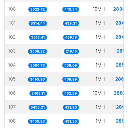
100
10MH
2838.
3522.72
440.34
101
1MH
284.
3514.44
439.31
102
1MH
284.
3513.41
439.18
103
1MH
285.
3506.32
219.15
104
1MH
285.
3504.73
438.09
105
1MH
286.
3495.90
436.99
106
10MH
2887.
3463.11
432.89
107
1MH
289.
3455.21
431.90
108
1MH
289.
3450.83
431.35