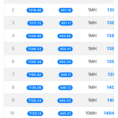
2
1MH
138.
7218.86
451.18
3
1MH
138.
7217.72
451.11
4
1MH
138.
7209.86
450.62
5
1MH
138.
7206.53
450.41
6
1MH
138.
7205.34
450.33
7
1MH
139.
7185.82
449.11
8
1MH
140.
7138.06
446.13
9
1MH
140.
7128.24
445.52
10
10MH
1404.
7120.14
445.01