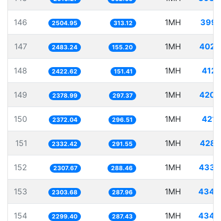
146
1MH
399.
2504.95
313.12
147
1MH
402.
2483.24
155.20
148
1MH
412.
2422.62
151.41
149
1MH
420.
2378.99
297.37
150
1MH
421.
2372.04
296.51
151
1MH
428.
2332.42
291.55
152
1MH
433.
2307.67
288.46
153
1MH
434.
2303.68
287.96
154
1MH
434.
2299.40
287.43