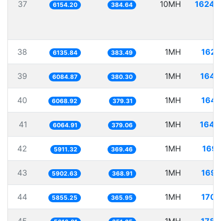
37
10MH
1624.
6154.20
384.64
38
1MH
162.
6135.84
383.49
39
1MH
164.
6084.87
380.30
40
1MH
164.
6068.92
379.31
41
1MH
164.
6064.91
379.06
42
1MH
169.
5911.32
369.46
43
1MH
169.
5902.63
368.91
44
1MH
170.
5855.25
365.95