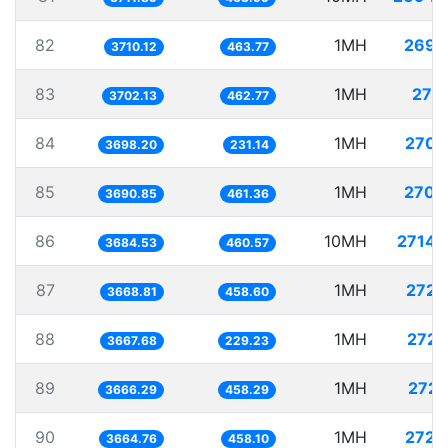
82
1MH
269.
3710.12
463.77
83
1MH
270.
3702.13
462.77
84
1MH
270.
3698.20
231.14
85
1MH
270.
3690.85
461.36
86
10MH
2714.
3684.53
460.57
87
1MH
272.
3668.81
458.60
88
1MH
272.
3667.68
229.23
89
1MH
272.
3666.29
458.29
90
1MH
272.
3664.76
458.10