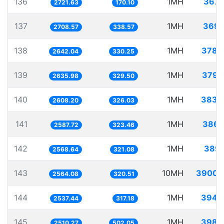
136
1MH
367.
2721.63
170.10
137
1MH
369.
2708.57
338.57
138
1MH
378.
2642.04
330.25
139
1MH
379.
2635.98
329.50
140
1MH
383.
2608.20
326.03
141
1MH
386.
2587.72
323.46
142
1MH
389.
2568.64
321.08
143
10MH
3900.
2564.08
320.51
144
1MH
394.
2537.44
317.18
145
1MH
398.
2510.27
502.05