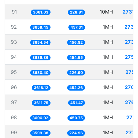
91
10MH
2731.
3661.03
228.81
92
1MH
273.
3658.45
457.31
93
1MH
273.
3654.54
456.82
94
1MH
275.
3636.36
454.55
95
1MH
275.
3630.40
226.90
96
1MH
276.
3618.12
452.26
97
1MH
276.
3611.75
451.47
98
1MH
277.
3606.02
450.75
99
1MH
277.
3599.38
224.96