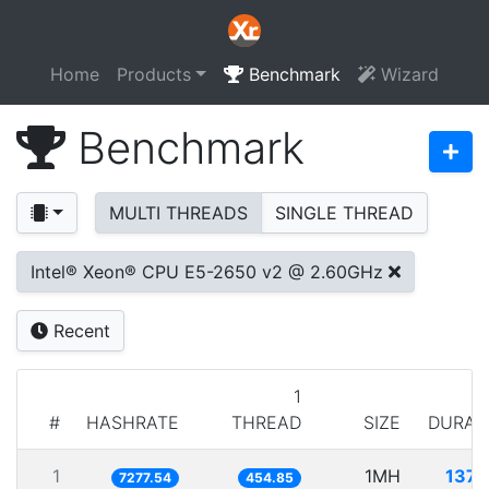
Home
Products
Benchmark
Wizard
Benchmark
MULTI THREADS
SINGLE THREAD
Intel® Xeon® CPU E5-2650 v2 @ 2.60GHz
Recent
1
#
HASHRATE
THREAD
SIZE
DURAT
1
1MH
137.
7277.54
454.85