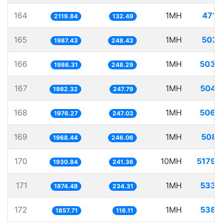
164
1MH
471.
2119.84
132.49
165
1MH
503.
1987.43
248.43
166
1MH
503.
1986.31
248.29
167
1MH
504.
1982.32
247.79
168
1MH
506.
1976.27
247.03
169
1MH
508.
1968.44
246.06
170
10MH
5179.
1930.84
241.36
171
1MH
533.
1874.48
234.31
172
1MH
538.
1857.71
116.11