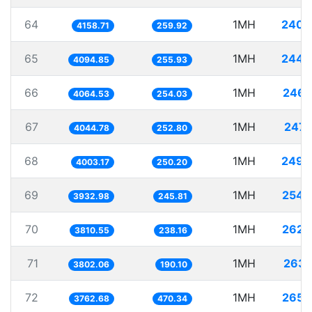
64
1MH
240.
4158.71
259.92
65
1MH
244.
4094.85
255.93
66
1MH
246.
4064.53
254.03
67
1MH
247.
4044.78
252.80
68
1MH
249.
4003.17
250.20
69
1MH
254.
3932.98
245.81
70
1MH
262.
3810.55
238.16
71
1MH
263.
3802.06
190.10
72
1MH
265.
3762.68
470.34