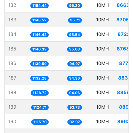
182
10MH
8662.
1154.44
96.20
183
10MH
8706.
1148.52
95.71
184
10MH
8722.
1146.42
95.54
185
10MH
8768.
1140.39
95.03
186
10MH
8775.
1139.59
94.97
187
10MH
8831.
1132.28
94.36
188
10MH
8859.
1128.72
94.06
189
10MH
8891.
1124.71
93.73
190
10MH
8963.
1115.70
92.97