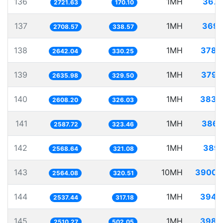
136
1MH
367.
2721.63
170.10
137
1MH
369.
2708.57
338.57
138
1MH
378.
2642.04
330.25
139
1MH
379.
2635.98
329.50
140
1MH
383.
2608.20
326.03
141
1MH
386.
2587.72
323.46
142
1MH
389.
2568.64
321.08
143
10MH
3900.
2564.08
320.51
144
1MH
394.
2537.44
317.18
145
1MH
398.
2510.27
502.05