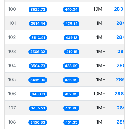
100
10MH
2838.
3522.72
440.34
101
1MH
284.
3514.44
439.31
102
1MH
284.
3513.41
439.18
103
1MH
285.
3506.32
219.15
104
1MH
285.
3504.73
438.09
105
1MH
286.
3495.90
436.99
106
10MH
2887.
3463.11
432.89
107
1MH
289.
3455.21
431.90
108
1MH
289.
3450.83
431.35