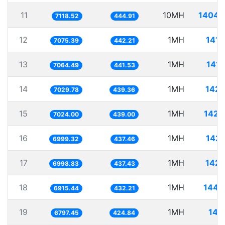
11
10MH
1404.
7118.52
444.91
12
1MH
141.
7075.39
442.21
13
1MH
141.
7064.49
441.53
14
1MH
142.
7029.78
439.36
15
1MH
142.
7024.00
439.00
16
1MH
142.
6999.32
437.46
17
1MH
142.
6998.83
437.43
18
1MH
144.
6915.44
432.21
19
1MH
147
6797.45
424.84