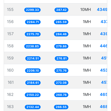
155
10MH
4349.
2299.33
287.42
156
1MH
437.
2284.71
285.59
157
1MH
439.
2275.70
284.46
158
1MH
446.
2238.85
279.86
159
1MH
451.
2214.51
276.81
160
1MH
453.
2206.10
275.76
161
1MH
457.
2184.61
273.08
162
1MH
465.
2150.22
268.78
163
1MH
468.
2132.44
266.55