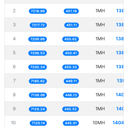
2
1MH
138.
7218.86
451.18
3
1MH
138.
7217.72
451.11
4
1MH
138.
7209.86
450.62
5
1MH
138.
7206.53
450.41
6
1MH
138.
7205.34
450.33
7
1MH
139.
7185.82
449.11
8
1MH
140.
7138.06
446.13
9
1MH
140.
7128.24
445.52
10
10MH
1404.
7120.14
445.01