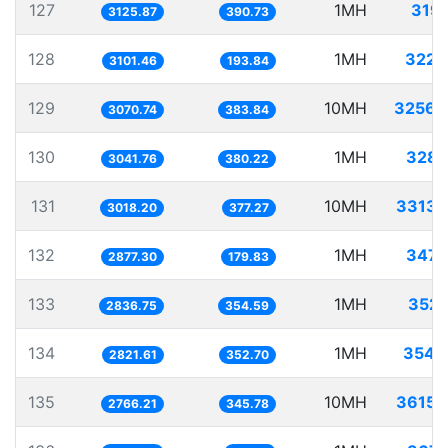
127
1MH
319.
3125.87
390.73
128
1MH
322.
3101.46
193.84
129
10MH
3256.
3070.74
383.84
130
1MH
328.
3041.76
380.22
131
10MH
3313.
3018.20
377.27
132
1MH
347.
2877.30
179.83
133
1MH
352.
2836.75
354.59
134
1MH
354.
2821.61
352.70
135
10MH
3615.
2766.21
345.78