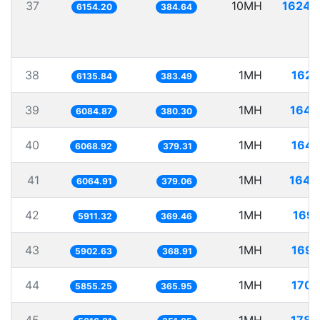
37
10MH
1624.
6154.20
384.64
38
1MH
162.
6135.84
383.49
39
1MH
164.
6084.87
380.30
40
1MH
164.
6068.92
379.31
41
1MH
164.
6064.91
379.06
42
1MH
169.
5911.32
369.46
43
1MH
169.
5902.63
368.91
44
1MH
170.
5855.25
365.95