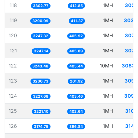
118
1MH
302.
3302.77
412.85
119
1MH
303.
3290.99
411.37
120
1MH
307.
3247.32
405.92
121
1MH
307.
3247.14
405.89
122
10MH
3083.
3243.48
405.44
123
1MH
309.
3230.73
201.92
124
1MH
309.
3227.68
403.46
125
1MH
310.
3221.10
402.64
126
1MH
314.
3174.75
396.84