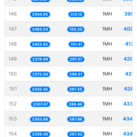
146
1MH
399.
2504.95
313.12
147
1MH
402.
2483.24
155.20
148
1MH
412.
2422.62
151.41
149
1MH
420.
2378.99
297.37
150
1MH
421.
2372.04
296.51
151
1MH
428.
2332.42
291.55
152
1MH
433.
2307.67
288.46
153
1MH
434.
2303.68
287.96
154
1MH
434.
2299.40
287.43