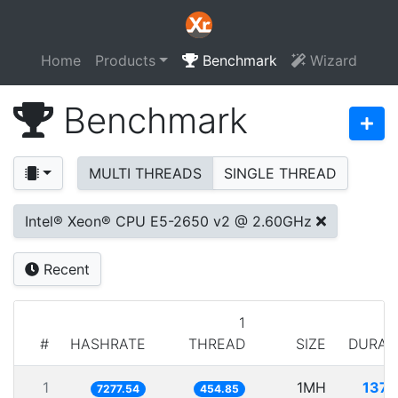
Home
Products
Benchmark
Wizard
Benchmark
MULTI THREADS
SINGLE THREAD
Intel® Xeon® CPU E5-2650 v2 @ 2.60GHz
Recent
1
#
HASHRATE
THREAD
SIZE
DURAT
1
1MH
137.
7277.54
454.85