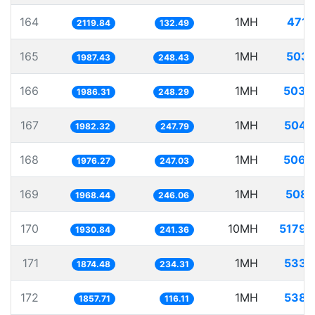
164
1MH
471.
2119.84
132.49
165
1MH
503.
1987.43
248.43
166
1MH
503.
1986.31
248.29
167
1MH
504.
1982.32
247.79
168
1MH
506.
1976.27
247.03
169
1MH
508.
1968.44
246.06
170
10MH
5179.
1930.84
241.36
171
1MH
533.
1874.48
234.31
172
1MH
538.
1857.71
116.11