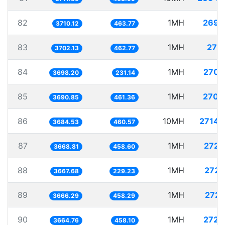
82
1MH
269.
3710.12
463.77
83
1MH
270.
3702.13
462.77
84
1MH
270.
3698.20
231.14
85
1MH
270.
3690.85
461.36
86
10MH
2714.
3684.53
460.57
87
1MH
272.
3668.81
458.60
88
1MH
272.
3667.68
229.23
89
1MH
272.
3666.29
458.29
90
1MH
272.
3664.76
458.10