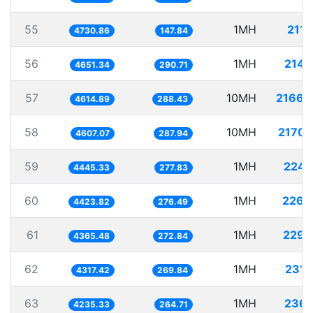
55
1MH
211.
4730.86
147.84
56
1MH
214.
4651.34
290.71
57
10MH
2166.
4614.89
288.43
58
10MH
2170.
4607.07
287.94
59
1MH
224.
4445.33
277.83
60
1MH
226.
4423.82
276.49
61
1MH
229.
4365.48
272.84
62
1MH
231.
4317.42
269.84
63
1MH
236.
4235.33
264.71