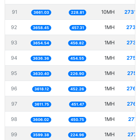
91
10MH
2731.
3661.03
228.81
92
1MH
273.
3658.45
457.31
93
1MH
273.
3654.54
456.82
94
1MH
275.
3636.36
454.55
95
1MH
275.
3630.40
226.90
96
1MH
276.
3618.12
452.26
97
1MH
276.
3611.75
451.47
98
1MH
277.
3606.02
450.75
99
1MH
277.
3599.38
224.96