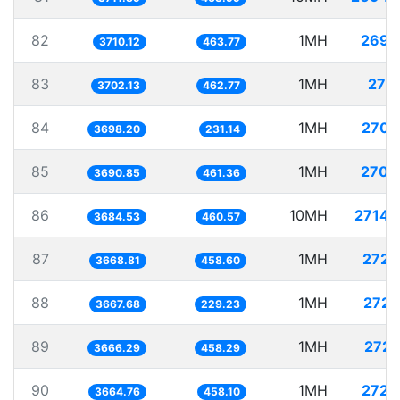
82
1MH
269.
3710.12
463.77
83
1MH
270.
3702.13
462.77
84
1MH
270.
3698.20
231.14
85
1MH
270.
3690.85
461.36
86
10MH
2714.
3684.53
460.57
87
1MH
272.
3668.81
458.60
88
1MH
272.
3667.68
229.23
89
1MH
272.
3666.29
458.29
90
1MH
272.
3664.76
458.10