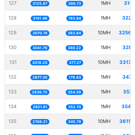
127
1MH
319.
3125.87
390.73
128
1MH
322.
3101.46
193.84
129
10MH
3256.
3070.74
383.84
130
1MH
328.
3041.76
380.22
131
10MH
3313.
3018.20
377.27
132
1MH
347.
2877.30
179.83
133
1MH
352.
2836.75
354.59
134
1MH
354.
2821.61
352.70
135
10MH
3615.
2766.21
345.78