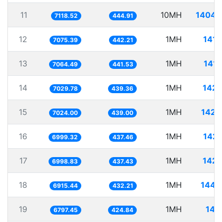
11
10MH
1404.
7118.52
444.91
12
1MH
141.
7075.39
442.21
13
1MH
141.
7064.49
441.53
14
1MH
142.
7029.78
439.36
15
1MH
142.
7024.00
439.00
16
1MH
142.
6999.32
437.46
17
1MH
142.
6998.83
437.43
18
1MH
144.
6915.44
432.21
19
1MH
147
6797.45
424.84