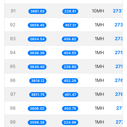
91
10MH
2731.
3661.03
228.81
92
1MH
273.
3658.45
457.31
93
1MH
273.
3654.54
456.82
94
1MH
275.
3636.36
454.55
95
1MH
275.
3630.40
226.90
96
1MH
276.
3618.12
452.26
97
1MH
276.
3611.75
451.47
98
1MH
277.
3606.02
450.75
99
1MH
277.
3599.38
224.96