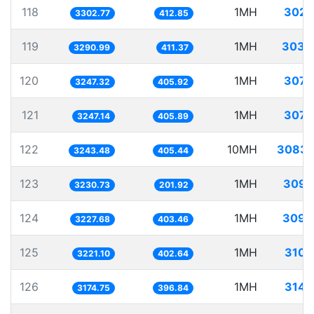
118
1MH
302.
3302.77
412.85
119
1MH
303.
3290.99
411.37
120
1MH
307.
3247.32
405.92
121
1MH
307.
3247.14
405.89
122
10MH
3083.
3243.48
405.44
123
1MH
309.
3230.73
201.92
124
1MH
309.
3227.68
403.46
125
1MH
310.
3221.10
402.64
126
1MH
314.
3174.75
396.84