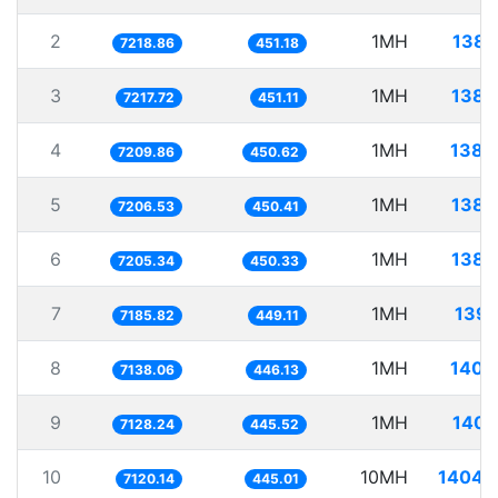
2
1MH
138.
7218.86
451.18
3
1MH
138.
7217.72
451.11
4
1MH
138.
7209.86
450.62
5
1MH
138.
7206.53
450.41
6
1MH
138.
7205.34
450.33
7
1MH
139.
7185.82
449.11
8
1MH
140.
7138.06
446.13
9
1MH
140.
7128.24
445.52
10
10MH
1404.
7120.14
445.01