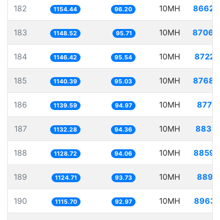
182
10MH
8662.
1154.44
96.20
183
10MH
8706.
1148.52
95.71
184
10MH
8722.
1146.42
95.54
185
10MH
8768.
1140.39
95.03
186
10MH
8775.
1139.59
94.97
187
10MH
8831.
1132.28
94.36
188
10MH
8859.
1128.72
94.06
189
10MH
8891.
1124.71
93.73
190
10MH
8963.
1115.70
92.97