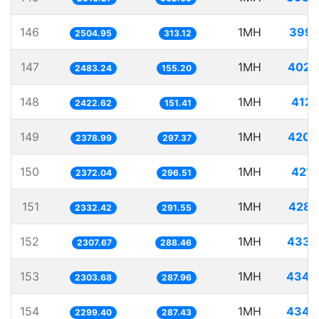
146
1MH
399.
2504.95
313.12
147
1MH
402.
2483.24
155.20
148
1MH
412.
2422.62
151.41
149
1MH
420.
2378.99
297.37
150
1MH
421.
2372.04
296.51
151
1MH
428.
2332.42
291.55
152
1MH
433.
2307.67
288.46
153
1MH
434.
2303.68
287.96
154
1MH
434.
2299.40
287.43