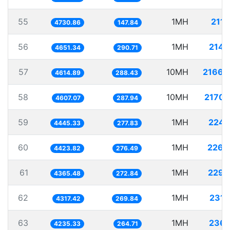
55
1MH
211.
4730.86
147.84
56
1MH
214.
4651.34
290.71
57
10MH
2166.
4614.89
288.43
58
10MH
2170.
4607.07
287.94
59
1MH
224.
4445.33
277.83
60
1MH
226.
4423.82
276.49
61
1MH
229.
4365.48
272.84
62
1MH
231.
4317.42
269.84
63
1MH
236.
4235.33
264.71