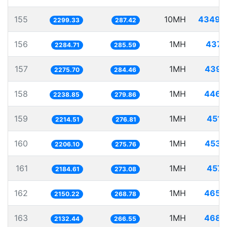
155
10MH
4349.
2299.33
287.42
156
1MH
437.
2284.71
285.59
157
1MH
439.
2275.70
284.46
158
1MH
446.
2238.85
279.86
159
1MH
451.
2214.51
276.81
160
1MH
453.
2206.10
275.76
161
1MH
457.
2184.61
273.08
162
1MH
465.
2150.22
268.78
163
1MH
468.
2132.44
266.55