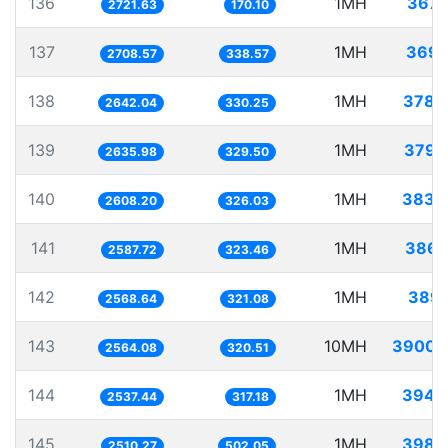
136
1MH
367.
2721.63
170.10
137
1MH
369.
2708.57
338.57
138
1MH
378.
2642.04
330.25
139
1MH
379.
2635.98
329.50
140
1MH
383.
2608.20
326.03
141
1MH
386.
2587.72
323.46
142
1MH
389.
2568.64
321.08
143
10MH
3900.
2564.08
320.51
144
1MH
394.
2537.44
317.18
145
1MH
398.
2510.27
502.05