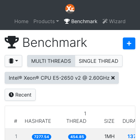
Home
Products
Benchmark
Wizard
Benchmark
MULTI THREADS
SINGLE THREAD
Intel® Xeon® CPU E5-2650 v2 @ 2.60GHz
Recent
1
#
HASHRATE
THREAD
SIZE
DURAT
1
1MH
137.
7277.54
454.85