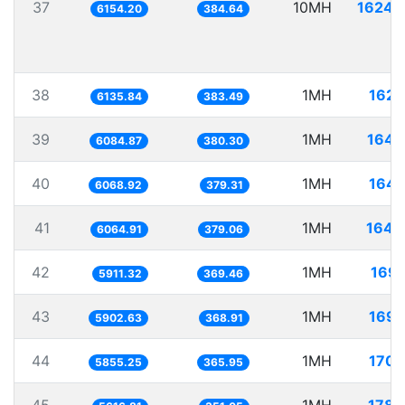
37
10MH
1624.
6154.20
384.64
38
1MH
162.
6135.84
383.49
39
1MH
164.
6084.87
380.30
40
1MH
164.
6068.92
379.31
41
1MH
164.
6064.91
379.06
42
1MH
169.
5911.32
369.46
43
1MH
169.
5902.63
368.91
44
1MH
170.
5855.25
365.95