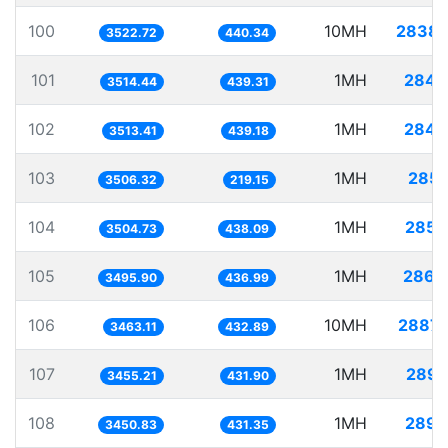
100
10MH
2838.
3522.72
440.34
101
1MH
284.
3514.44
439.31
102
1MH
284.
3513.41
439.18
103
1MH
285.
3506.32
219.15
104
1MH
285.
3504.73
438.09
105
1MH
286.
3495.90
436.99
106
10MH
2887.
3463.11
432.89
107
1MH
289.
3455.21
431.90
108
1MH
289.
3450.83
431.35