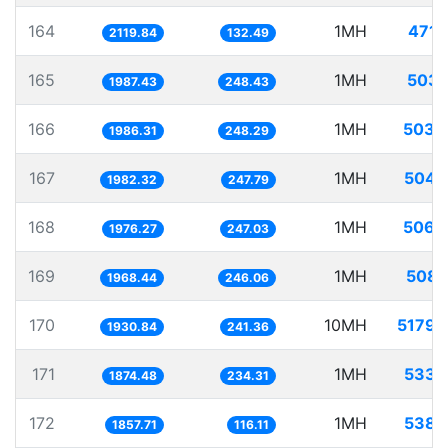
164
1MH
471.
2119.84
132.49
165
1MH
503.
1987.43
248.43
166
1MH
503.
1986.31
248.29
167
1MH
504.
1982.32
247.79
168
1MH
506.
1976.27
247.03
169
1MH
508.
1968.44
246.06
170
10MH
5179.
1930.84
241.36
171
1MH
533.
1874.48
234.31
172
1MH
538.
1857.71
116.11