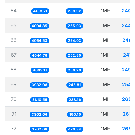
64
1MH
240.
4158.71
259.92
65
1MH
244.
4094.85
255.93
66
1MH
246.
4064.53
254.03
67
1MH
247.
4044.78
252.80
68
1MH
249.
4003.17
250.20
69
1MH
254.
3932.98
245.81
70
1MH
262.
3810.55
238.16
71
1MH
263.
3802.06
190.10
72
1MH
265.
3762.68
470.34