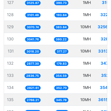
127
1MH
319.
3125.87
390.73
128
1MH
322.
3101.46
193.84
129
10MH
3256.
3070.74
383.84
130
1MH
328.
3041.76
380.22
131
10MH
3313.
3018.20
377.27
132
1MH
347.
2877.30
179.83
133
1MH
352.
2836.75
354.59
134
1MH
354.
2821.61
352.70
135
10MH
3615.
2766.21
345.78