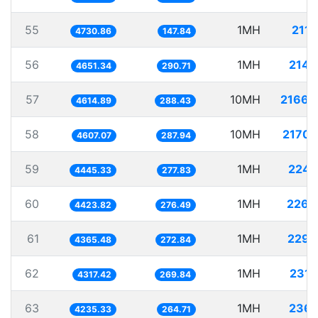
55
1MH
211.
4730.86
147.84
56
1MH
214.
4651.34
290.71
57
10MH
2166.
4614.89
288.43
58
10MH
2170.
4607.07
287.94
59
1MH
224.
4445.33
277.83
60
1MH
226.
4423.82
276.49
61
1MH
229.
4365.48
272.84
62
1MH
231.
4317.42
269.84
63
1MH
236.
4235.33
264.71