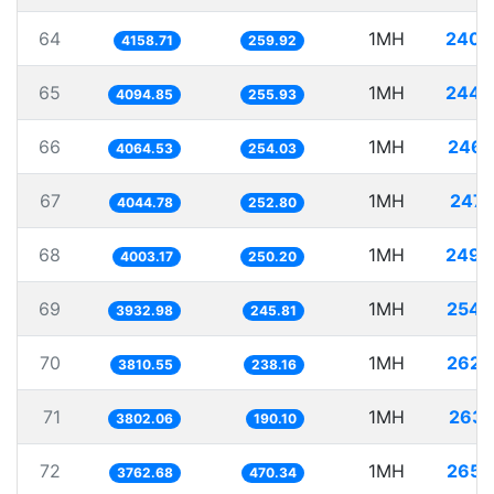
64
1MH
240.
4158.71
259.92
65
1MH
244.
4094.85
255.93
66
1MH
246.
4064.53
254.03
67
1MH
247.
4044.78
252.80
68
1MH
249.
4003.17
250.20
69
1MH
254.
3932.98
245.81
70
1MH
262.
3810.55
238.16
71
1MH
263.
3802.06
190.10
72
1MH
265.
3762.68
470.34