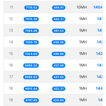
11
10MH
1404.
7118.52
444.91
12
1MH
141.
7075.39
442.21
13
1MH
141.
7064.49
441.53
14
1MH
142.
7029.78
439.36
15
1MH
142.
7024.00
439.00
16
1MH
142.
6999.32
437.46
17
1MH
142.
6998.83
437.43
18
1MH
144.
6915.44
432.21
19
1MH
147
6797.45
424.84