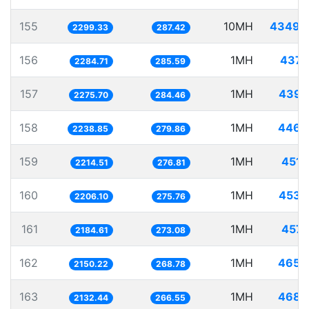
155
10MH
4349.
2299.33
287.42
156
1MH
437.
2284.71
285.59
157
1MH
439.
2275.70
284.46
158
1MH
446.
2238.85
279.86
159
1MH
451.
2214.51
276.81
160
1MH
453.
2206.10
275.76
161
1MH
457.
2184.61
273.08
162
1MH
465.
2150.22
268.78
163
1MH
468.
2132.44
266.55