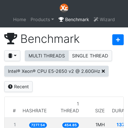
Home
Products
Benchmark
Wizard
Benchmark
MULTI THREADS
SINGLE THREAD
Intel® Xeon® CPU E5-2650 v2 @ 2.60GHz
Recent
1
#
HASHRATE
THREAD
SIZE
DURAT
1
1MH
137.
7277.54
454.85