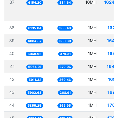
37
10MH
1624.
6154.20
384.64
38
1MH
162.
6135.84
383.49
39
1MH
164.
6084.87
380.30
40
1MH
164.
6068.92
379.31
41
1MH
164.
6064.91
379.06
42
1MH
169.
5911.32
369.46
43
1MH
169.
5902.63
368.91
44
1MH
170.
5855.25
365.95