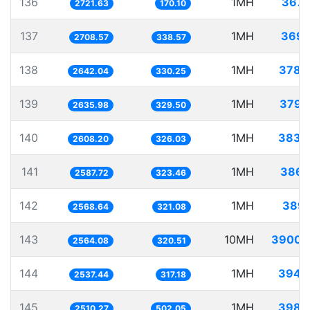
136
1MH
367.
2721.63
170.10
137
1MH
369.
2708.57
338.57
138
1MH
378.
2642.04
330.25
139
1MH
379.
2635.98
329.50
140
1MH
383.
2608.20
326.03
141
1MH
386.
2587.72
323.46
142
1MH
389.
2568.64
321.08
143
10MH
3900.
2564.08
320.51
144
1MH
394.
2537.44
317.18
145
1MH
398.
2510.27
502.05