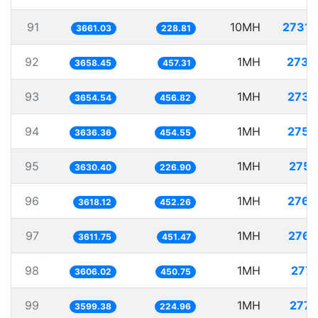
91
10MH
2731.
3661.03
228.81
92
1MH
273.
3658.45
457.31
93
1MH
273.
3654.54
456.82
94
1MH
275.
3636.36
454.55
95
1MH
275.
3630.40
226.90
96
1MH
276.
3618.12
452.26
97
1MH
276.
3611.75
451.47
98
1MH
277.
3606.02
450.75
99
1MH
277.
3599.38
224.96