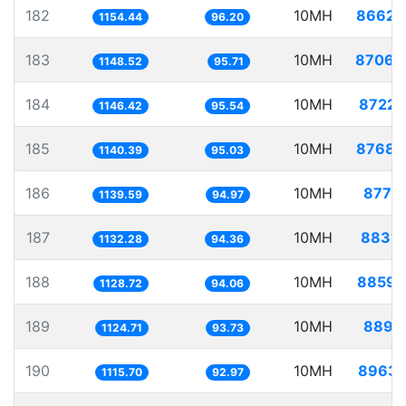
182
10MH
8662.
1154.44
96.20
183
10MH
8706.
1148.52
95.71
184
10MH
8722.
1146.42
95.54
185
10MH
8768.
1140.39
95.03
186
10MH
8775.
1139.59
94.97
187
10MH
8831.
1132.28
94.36
188
10MH
8859.
1128.72
94.06
189
10MH
8891.
1124.71
93.73
190
10MH
8963.
1115.70
92.97