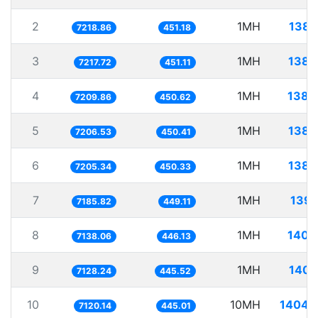
2
1MH
138.
7218.86
451.18
3
1MH
138.
7217.72
451.11
4
1MH
138.
7209.86
450.62
5
1MH
138.
7206.53
450.41
6
1MH
138.
7205.34
450.33
7
1MH
139.
7185.82
449.11
8
1MH
140.
7138.06
446.13
9
1MH
140.
7128.24
445.52
10
10MH
1404.
7120.14
445.01