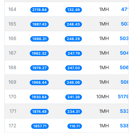
164
1MH
471.
2119.84
132.49
165
1MH
503.
1987.43
248.43
166
1MH
503.
1986.31
248.29
167
1MH
504.
1982.32
247.79
168
1MH
506.
1976.27
247.03
169
1MH
508.
1968.44
246.06
170
10MH
5179.
1930.84
241.36
171
1MH
533.
1874.48
234.31
172
1MH
538.
1857.71
116.11