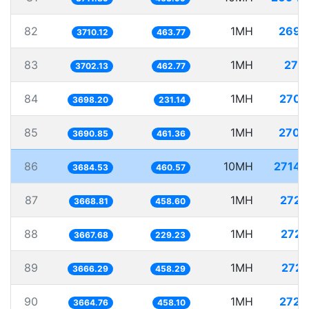
82
1MH
269.
3710.12
463.77
83
1MH
270.
3702.13
462.77
84
1MH
270.
3698.20
231.14
85
1MH
270.
3690.85
461.36
86
10MH
2714.
3684.53
460.57
87
1MH
272.
3668.81
458.60
88
1MH
272.
3667.68
229.23
89
1MH
272.
3666.29
458.29
90
1MH
272.
3664.76
458.10