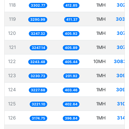
118
1MH
302.
3302.77
412.85
119
1MH
303.
3290.99
411.37
120
1MH
307.
3247.32
405.92
121
1MH
307.
3247.14
405.89
122
10MH
3083.
3243.48
405.44
123
1MH
309.
3230.73
201.92
124
1MH
309.
3227.68
403.46
125
1MH
310.
3221.10
402.64
126
1MH
314.
3174.75
396.84