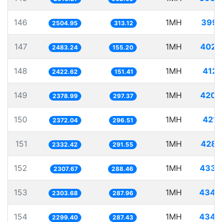
146
1MH
399.
2504.95
313.12
147
1MH
402.
2483.24
155.20
148
1MH
412.
2422.62
151.41
149
1MH
420.
2378.99
297.37
150
1MH
421.
2372.04
296.51
151
1MH
428.
2332.42
291.55
152
1MH
433.
2307.67
288.46
153
1MH
434.
2303.68
287.96
154
1MH
434.
2299.40
287.43