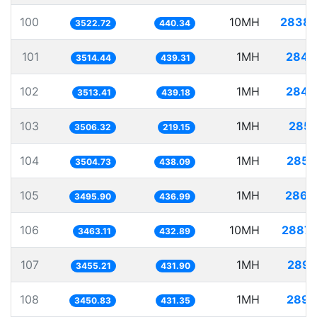
100
10MH
2838.
3522.72
440.34
101
1MH
284.
3514.44
439.31
102
1MH
284.
3513.41
439.18
103
1MH
285.
3506.32
219.15
104
1MH
285.
3504.73
438.09
105
1MH
286.
3495.90
436.99
106
10MH
2887.
3463.11
432.89
107
1MH
289.
3455.21
431.90
108
1MH
289.
3450.83
431.35