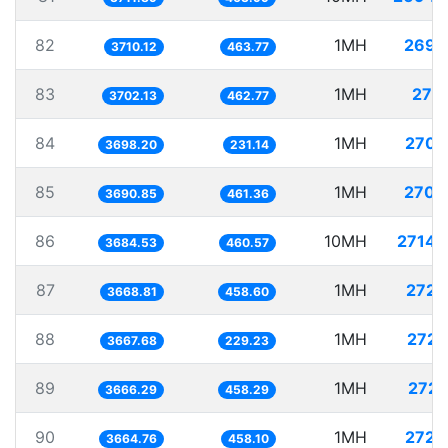
82
1MH
269.
3710.12
463.77
83
1MH
270.
3702.13
462.77
84
1MH
270.
3698.20
231.14
85
1MH
270.
3690.85
461.36
86
10MH
2714.
3684.53
460.57
87
1MH
272.
3668.81
458.60
88
1MH
272.
3667.68
229.23
89
1MH
272.
3666.29
458.29
90
1MH
272.
3664.76
458.10