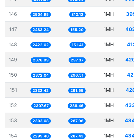
146
1MH
399.
2504.95
313.12
147
1MH
402.
2483.24
155.20
148
1MH
412.
2422.62
151.41
149
1MH
420.
2378.99
297.37
150
1MH
421.
2372.04
296.51
151
1MH
428.
2332.42
291.55
152
1MH
433.
2307.67
288.46
153
1MH
434.
2303.68
287.96
154
1MH
434.
2299.40
287.43