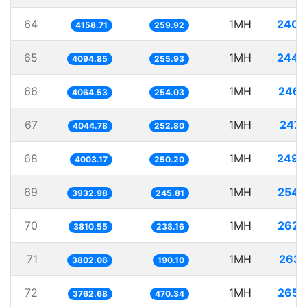
64
1MH
240.
4158.71
259.92
65
1MH
244.
4094.85
255.93
66
1MH
246.
4064.53
254.03
67
1MH
247.
4044.78
252.80
68
1MH
249.
4003.17
250.20
69
1MH
254.
3932.98
245.81
70
1MH
262.
3810.55
238.16
71
1MH
263.
3802.06
190.10
72
1MH
265.
3762.68
470.34