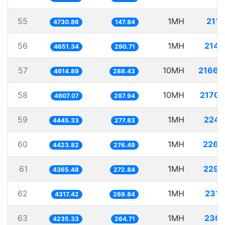
55
1MH
211.
4730.86
147.84
56
1MH
214.
4651.34
290.71
57
10MH
2166.
4614.89
288.43
58
10MH
2170.
4607.07
287.94
59
1MH
224.
4445.33
277.83
60
1MH
226.
4423.82
276.49
61
1MH
229.
4365.48
272.84
62
1MH
231.
4317.42
269.84
63
1MH
236.
4235.33
264.71