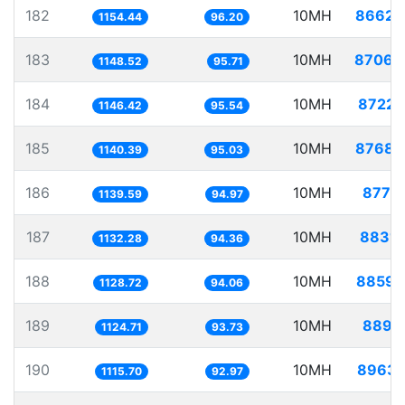
182
10MH
8662.
1154.44
96.20
183
10MH
8706.
1148.52
95.71
184
10MH
8722.
1146.42
95.54
185
10MH
8768.
1140.39
95.03
186
10MH
8775.
1139.59
94.97
187
10MH
8831.
1132.28
94.36
188
10MH
8859.
1128.72
94.06
189
10MH
8891.
1124.71
93.73
190
10MH
8963.
1115.70
92.97