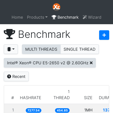
Home
Products
Benchmark
Wizard
Benchmark
MULTI THREADS
SINGLE THREAD
Intel® Xeon® CPU E5-2650 v2 @ 2.60GHz
Recent
1
#
HASHRATE
THREAD
SIZE
DURAT
1
1MH
137.
7277.54
454.85