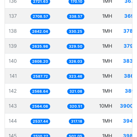
136
1MH
367.
2721.63
170.10
137
1MH
369.
2708.57
338.57
138
1MH
378.
2642.04
330.25
139
1MH
379.
2635.98
329.50
140
1MH
383.
2608.20
326.03
141
1MH
386.
2587.72
323.46
142
1MH
389.
2568.64
321.08
143
10MH
3900.
2564.08
320.51
144
1MH
394.
2537.44
317.18
145
1MH
398.
2510.27
502.05