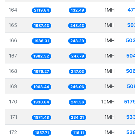
164
1MH
471.
2119.84
132.49
165
1MH
503.
1987.43
248.43
166
1MH
503.
1986.31
248.29
167
1MH
504.
1982.32
247.79
168
1MH
506.
1976.27
247.03
169
1MH
508.
1968.44
246.06
170
10MH
5179.
1930.84
241.36
171
1MH
533.
1874.48
234.31
172
1MH
538.
1857.71
116.11