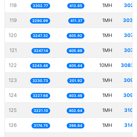
118
1MH
302.
3302.77
412.85
119
1MH
303.
3290.99
411.37
120
1MH
307.
3247.32
405.92
121
1MH
307.
3247.14
405.89
122
10MH
3083.
3243.48
405.44
123
1MH
309.
3230.73
201.92
124
1MH
309.
3227.68
403.46
125
1MH
310.
3221.10
402.64
126
1MH
314.
3174.75
396.84