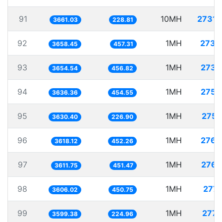
91
10MH
2731.
3661.03
228.81
92
1MH
273.
3658.45
457.31
93
1MH
273.
3654.54
456.82
94
1MH
275.
3636.36
454.55
95
1MH
275.
3630.40
226.90
96
1MH
276.
3618.12
452.26
97
1MH
276.
3611.75
451.47
98
1MH
277.
3606.02
450.75
99
1MH
277.
3599.38
224.96