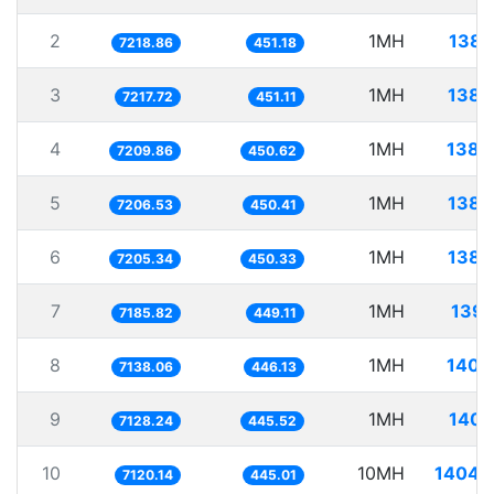
2
1MH
138.
7218.86
451.18
3
1MH
138.
7217.72
451.11
4
1MH
138.
7209.86
450.62
5
1MH
138.
7206.53
450.41
6
1MH
138.
7205.34
450.33
7
1MH
139.
7185.82
449.11
8
1MH
140.
7138.06
446.13
9
1MH
140.
7128.24
445.52
10
10MH
1404.
7120.14
445.01