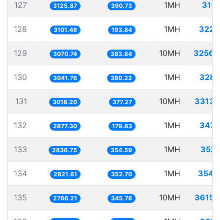
127
1MH
319.
3125.87
390.73
128
1MH
322.
3101.46
193.84
129
10MH
3256.
3070.74
383.84
130
1MH
328.
3041.76
380.22
131
10MH
3313.
3018.20
377.27
132
1MH
347.
2877.30
179.83
133
1MH
352.
2836.75
354.59
134
1MH
354.
2821.61
352.70
135
10MH
3615.
2766.21
345.78