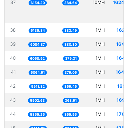
37
10MH
1624.
6154.20
384.64
38
1MH
162.
6135.84
383.49
39
1MH
164.
6084.87
380.30
40
1MH
164.
6068.92
379.31
41
1MH
164.
6064.91
379.06
42
1MH
169.
5911.32
369.46
43
1MH
169.
5902.63
368.91
44
1MH
170.
5855.25
365.95