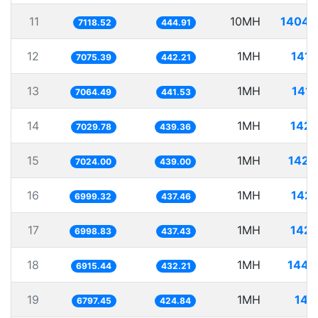
11
10MH
1404.
7118.52
444.91
12
1MH
141.
7075.39
442.21
13
1MH
141.
7064.49
441.53
14
1MH
142.
7029.78
439.36
15
1MH
142.
7024.00
439.00
16
1MH
142.
6999.32
437.46
17
1MH
142.
6998.83
437.43
18
1MH
144.
6915.44
432.21
19
1MH
147
6797.45
424.84