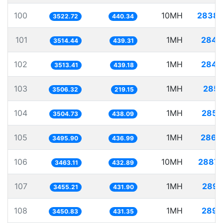
100
10MH
2838.
3522.72
440.34
101
1MH
284.
3514.44
439.31
102
1MH
284.
3513.41
439.18
103
1MH
285.
3506.32
219.15
104
1MH
285.
3504.73
438.09
105
1MH
286.
3495.90
436.99
106
10MH
2887.
3463.11
432.89
107
1MH
289.
3455.21
431.90
108
1MH
289.
3450.83
431.35