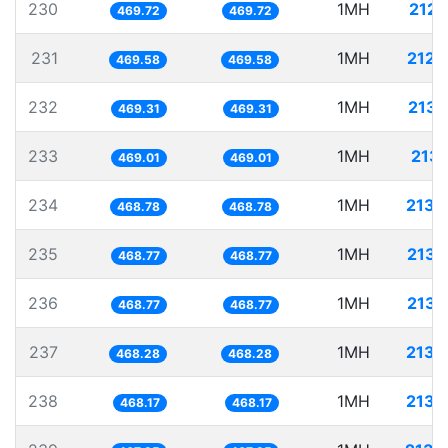
230
1MH
2128
469.72
469.72
231
1MH
2129
469.58
469.58
232
1MH
2130
469.31
469.31
233
1MH
2132
469.01
469.01
234
1MH
2133
468.78
468.78
235
1MH
2133
468.77
468.77
236
1MH
2133
468.77
468.77
237
1MH
2135
468.28
468.28
238
1MH
2135
468.17
468.17