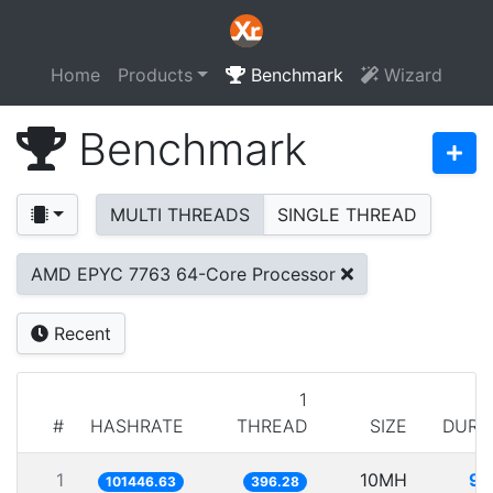
Home
Products
Benchmark
Wizard
Benchmark
MULTI THREADS
SINGLE THREAD
AMD EPYC 7763 64-Core Processor
Recent
1
#
HASHRATE
THREAD
SIZE
DURA
1
10MH
98
101446.63
396.28