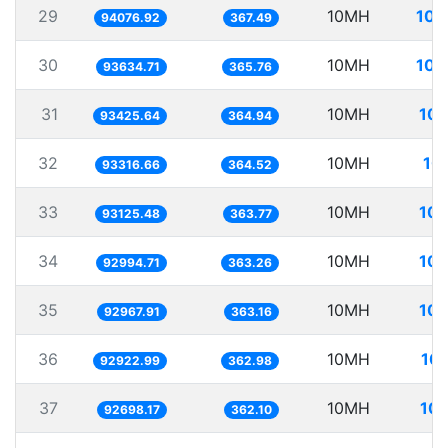
29
10MH
106
94076.92
367.49
30
10MH
106
93634.71
365.76
31
10MH
107
93425.64
364.94
32
10MH
10
93316.66
364.52
33
10MH
107
93125.48
363.77
34
10MH
107
92994.71
363.26
35
10MH
107
92967.91
363.16
36
10MH
107
92922.99
362.98
37
10MH
107
92698.17
362.10