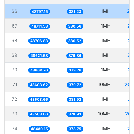
66
1MH
20
48797.15
381.23
67
1MH
20
48711.58
380.56
68
1MH
20
48706.83
380.52
69
1MH
20
48621.58
379.86
70
1MH
20
48609.76
379.76
71
10MH
205
48603.62
379.72
72
1MH
20
48503.66
381.92
73
10MH
206
48503.66
378.93
74
1MH
20
48480.15
378.75