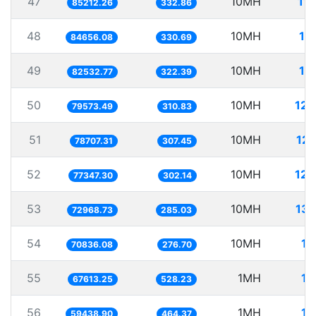
47
10MH
11
85212.26
332.86
48
10MH
11
84656.08
330.69
49
10MH
12
82532.77
322.39
50
10MH
125
79573.49
310.83
51
10MH
127
78707.31
307.45
52
10MH
129
77347.30
302.14
53
10MH
137
72968.73
285.03
54
10MH
14
70836.08
276.70
55
1MH
14
67613.25
528.23
56
1MH
16
59438.90
464.37