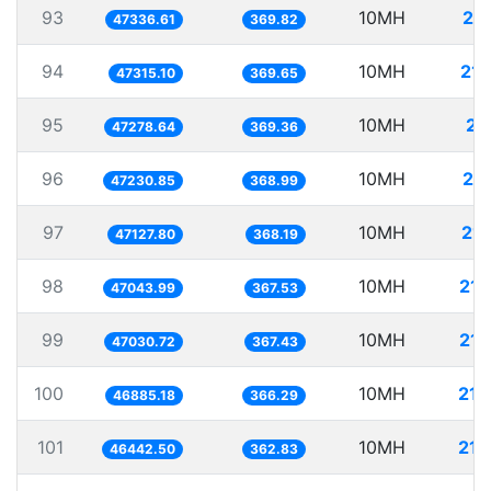
93
10MH
21
47336.61
369.82
94
10MH
211
47315.10
369.65
95
10MH
21
47278.64
369.36
96
10MH
21
47230.85
368.99
97
10MH
212
47127.80
368.19
98
10MH
212
47043.99
367.53
99
10MH
212
47030.72
367.43
100
10MH
213
46885.18
366.29
101
10MH
215
46442.50
362.83