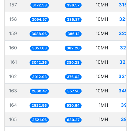
157
10MH
3152
3172.58
396.57
158
10MH
3231
3094.97
386.87
159
10MH
3237
3088.96
386.12
160
10MH
3270
3057.63
382.20
161
10MH
3287
3042.26
380.28
162
10MH
3319
3012.93
376.62
163
10MH
3495
2860.47
357.56
164
1MH
396
2522.56
630.64
165
1MH
396
2521.06
630.27