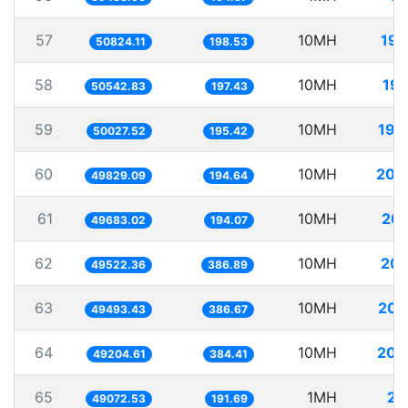
57
10MH
196
50824.11
198.53
58
10MH
197
50542.83
197.43
59
10MH
199
50027.52
195.42
60
10MH
200
49829.09
194.64
61
10MH
201
49683.02
194.07
62
10MH
201
49522.36
386.89
63
10MH
202
49493.43
386.67
64
10MH
203
49204.61
384.41
65
1MH
20
49072.53
191.69