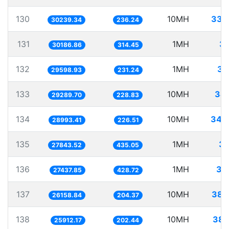
130
10MH
330
30239.34
236.24
131
1MH
33
30186.86
314.45
132
1MH
33
29598.93
231.24
133
10MH
341
29289.70
228.83
134
10MH
344
28993.41
226.51
135
1MH
35
27843.52
435.05
136
1MH
36
27437.85
428.72
137
10MH
382
26158.84
204.37
138
10MH
385
25912.17
202.44