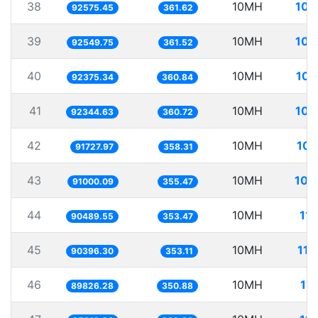
38
10MH
108
92575.45
361.62
39
10MH
108
92549.75
361.52
40
10MH
108
92375.34
360.84
41
10MH
108
92344.63
360.72
42
10MH
109
91727.97
358.31
43
10MH
109
91000.09
355.47
44
10MH
11
90489.55
353.47
45
10MH
110
90396.30
353.11
46
10MH
11
89826.28
350.88