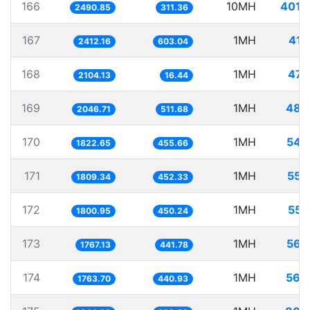
166
10MH
4014
2490.85
311.36
167
1MH
414
2412.16
603.04
168
1MH
475
2104.13
16.44
169
1MH
488
2046.71
511.68
170
1MH
548
1822.65
455.66
171
1MH
552
1809.34
452.33
172
1MH
555
1800.95
450.24
173
1MH
565
1767.13
441.78
174
1MH
566
1763.70
440.93