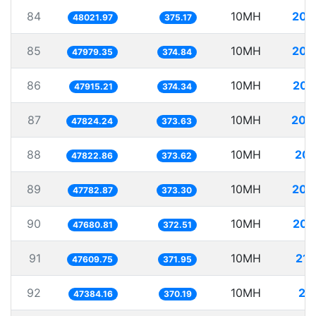
84
10MH
208
48021.97
375.17
85
10MH
208
47979.35
374.84
86
10MH
208
47915.21
374.34
87
10MH
209
47824.24
373.63
88
10MH
209
47822.86
373.62
89
10MH
209
47782.87
373.30
90
10MH
209
47680.81
372.51
91
10MH
210
47609.75
371.95
92
10MH
21
47384.16
370.19