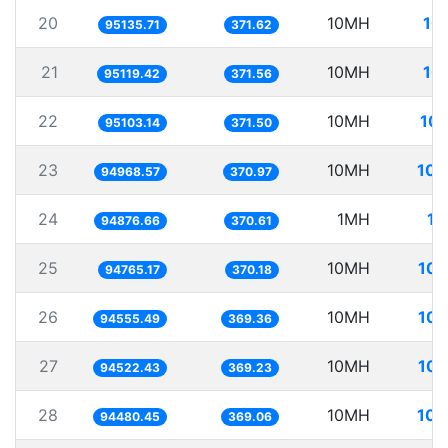
20
10MH
10
95135.71
371.62
21
10MH
10
95119.42
371.56
22
10MH
105
95103.14
371.50
23
10MH
105
94968.57
370.97
24
1MH
10
94876.66
370.61
25
10MH
105
94765.17
370.18
26
10MH
105
94555.49
369.36
27
10MH
105
94522.43
369.23
28
10MH
105
94480.45
369.06