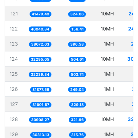
121
10MH
241
41479.49
324.06
122
10MH
249
40040.84
156.41
123
1MH
26
38072.03
396.58
124
10MH
309
32295.05
504.61
125
1MH
31
32239.34
503.74
126
1MH
31
31877.59
249.04
127
1MH
31
31601.57
329.18
128
10MH
323
30908.27
321.96
129
1MH
32
30313.13
315.76