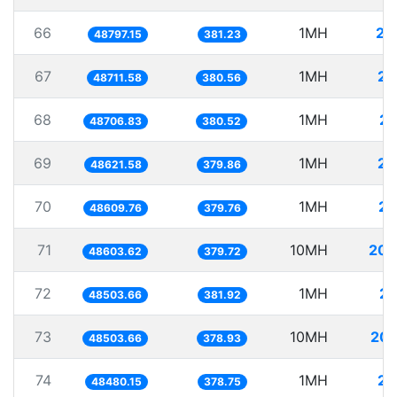
66
1MH
20
48797.15
381.23
67
1MH
20
48711.58
380.56
68
1MH
20
48706.83
380.52
69
1MH
20
48621.58
379.86
70
1MH
20
48609.76
379.76
71
10MH
205
48603.62
379.72
72
1MH
20
48503.66
381.92
73
10MH
206
48503.66
378.93
74
1MH
20
48480.15
378.75