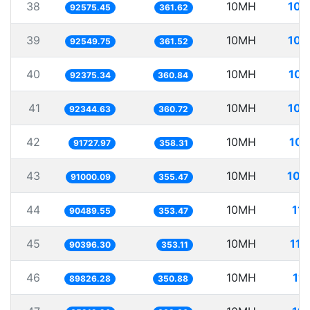
38
10MH
108
92575.45
361.62
39
10MH
108
92549.75
361.52
40
10MH
108
92375.34
360.84
41
10MH
108
92344.63
360.72
42
10MH
109
91727.97
358.31
43
10MH
109
91000.09
355.47
44
10MH
11
90489.55
353.47
45
10MH
110
90396.30
353.11
46
10MH
11
89826.28
350.88