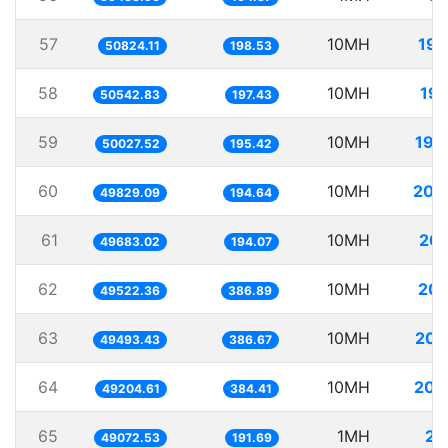
57
10MH
196
50824.11
198.53
58
10MH
197
50542.83
197.43
59
10MH
199
50027.52
195.42
60
10MH
200
49829.09
194.64
61
10MH
201
49683.02
194.07
62
10MH
201
49522.36
386.89
63
10MH
202
49493.43
386.67
64
10MH
203
49204.61
384.41
65
1MH
20
49072.53
191.69