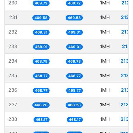
230
1MH
2128
469.72
469.72
231
1MH
2129
469.58
469.58
232
1MH
2130
469.31
469.31
233
1MH
2132
469.01
469.01
234
1MH
2133
468.78
468.78
235
1MH
2133
468.77
468.77
236
1MH
2133
468.77
468.77
237
1MH
2135
468.28
468.28
238
1MH
2135
468.17
468.17