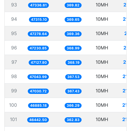
93
10MH
21
47336.61
369.82
94
10MH
211
47315.10
369.65
95
10MH
21
47278.64
369.36
96
10MH
21
47230.85
368.99
97
10MH
212
47127.80
368.19
98
10MH
212
47043.99
367.53
99
10MH
212
47030.72
367.43
100
10MH
213
46885.18
366.29
101
10MH
215
46442.50
362.83