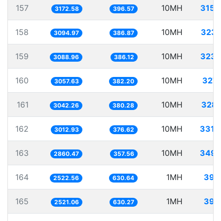
157
10MH
3152
3172.58
396.57
158
10MH
3231
3094.97
386.87
159
10MH
3237
3088.96
386.12
160
10MH
3270
3057.63
382.20
161
10MH
3287
3042.26
380.28
162
10MH
3319
3012.93
376.62
163
10MH
3495
2860.47
357.56
164
1MH
396
2522.56
630.64
165
1MH
396
2521.06
630.27