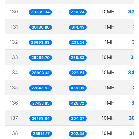
130
10MH
330
30239.34
236.24
131
1MH
33
30186.86
314.45
132
1MH
33
29598.93
231.24
133
10MH
341
29289.70
228.83
134
10MH
344
28993.41
226.51
135
1MH
35
27843.52
435.05
136
1MH
36
27437.85
428.72
137
10MH
382
26158.84
204.37
138
10MH
385
25912.17
202.44