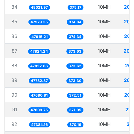
84
10MH
208
48021.97
375.17
85
10MH
208
47979.35
374.84
86
10MH
208
47915.21
374.34
87
10MH
209
47824.24
373.63
88
10MH
209
47822.86
373.62
89
10MH
209
47782.87
373.30
90
10MH
209
47680.81
372.51
91
10MH
210
47609.75
371.95
92
10MH
21
47384.16
370.19