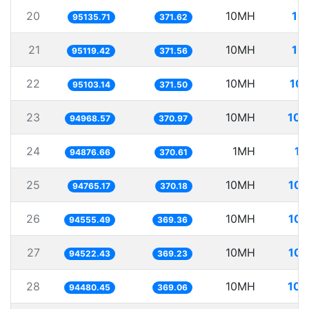
20
10MH
10
95135.71
371.62
21
10MH
10
95119.42
371.56
22
10MH
105
95103.14
371.50
23
10MH
105
94968.57
370.97
24
1MH
10
94876.66
370.61
25
10MH
105
94765.17
370.18
26
10MH
105
94555.49
369.36
27
10MH
105
94522.43
369.23
28
10MH
105
94480.45
369.06