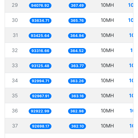
29
10MH
106
94076.92
367.49
30
10MH
106
93634.71
365.76
31
10MH
107
93425.64
364.94
32
10MH
10
93316.66
364.52
33
10MH
107
93125.48
363.77
34
10MH
107
92994.71
363.26
35
10MH
107
92967.91
363.16
36
10MH
107
92922.99
362.98
37
10MH
107
92698.17
362.10