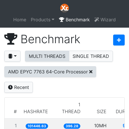
Home
Products
Benchmark
Wizard
Benchmark
MULTI THREADS
SINGLE THREAD
AMD EPYC 7763 64-Core Processor
Recent
1
#
HASHRATE
THREAD
SIZE
DURA
1
10MH
98
101446.63
396.28