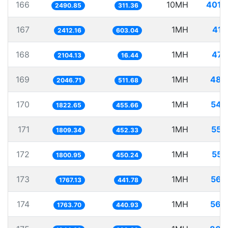
166
10MH
4014
2490.85
311.36
167
1MH
414
2412.16
603.04
168
1MH
475
2104.13
16.44
169
1MH
488
2046.71
511.68
170
1MH
548
1822.65
455.66
171
1MH
552
1809.34
452.33
172
1MH
555
1800.95
450.24
173
1MH
565
1767.13
441.78
174
1MH
566
1763.70
440.93