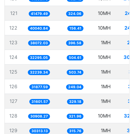
121
10MH
241
41479.49
324.06
122
10MH
249
40040.84
156.41
123
1MH
26
38072.03
396.58
124
10MH
309
32295.05
504.61
125
1MH
31
32239.34
503.74
126
1MH
31
31877.59
249.04
127
1MH
31
31601.57
329.18
128
10MH
323
30908.27
321.96
129
1MH
32
30313.13
315.76