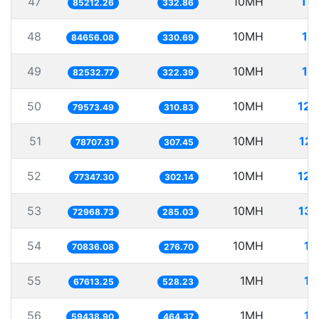
47
10MH
11
85212.26
332.86
48
10MH
11
84656.08
330.69
49
10MH
12
82532.77
322.39
50
10MH
125
79573.49
310.83
51
10MH
127
78707.31
307.45
52
10MH
129
77347.30
302.14
53
10MH
137
72968.73
285.03
54
10MH
14
70836.08
276.70
55
1MH
14
67613.25
528.23
56
1MH
16
59438.90
464.37