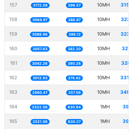
157
10MH
3152
3172.58
396.57
158
10MH
3231
3094.97
386.87
159
10MH
3237
3088.96
386.12
160
10MH
3270
3057.63
382.20
161
10MH
3287
3042.26
380.28
162
10MH
3319
3012.93
376.62
163
10MH
3495
2860.47
357.56
164
1MH
396
2522.56
630.64
165
1MH
396
2521.06
630.27