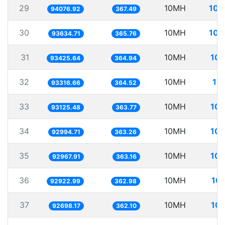
29
10MH
106
94076.92
367.49
30
10MH
106
93634.71
365.76
31
10MH
107
93425.64
364.94
32
10MH
10
93316.66
364.52
33
10MH
107
93125.48
363.77
34
10MH
107
92994.71
363.26
35
10MH
107
92967.91
363.16
36
10MH
107
92922.99
362.98
37
10MH
107
92698.17
362.10