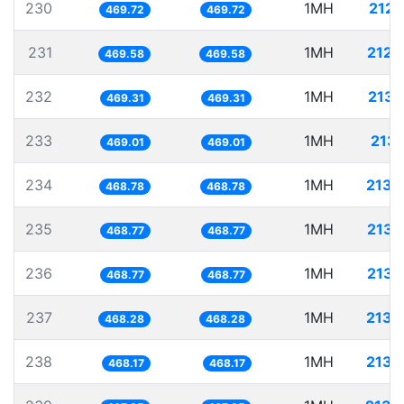
230
1MH
2128
469.72
469.72
231
1MH
2129
469.58
469.58
232
1MH
2130
469.31
469.31
233
1MH
2132
469.01
469.01
234
1MH
2133
468.78
468.78
235
1MH
2133
468.77
468.77
236
1MH
2133
468.77
468.77
237
1MH
2135
468.28
468.28
238
1MH
2135
468.17
468.17