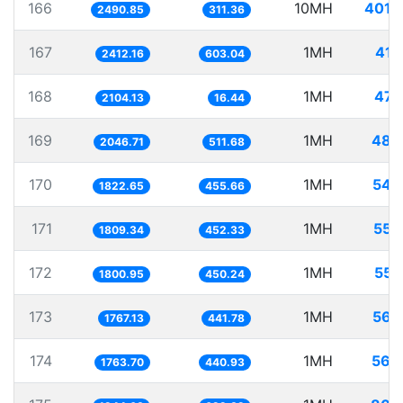
166
10MH
4014
2490.85
311.36
167
1MH
414
2412.16
603.04
168
1MH
475
2104.13
16.44
169
1MH
488
2046.71
511.68
170
1MH
548
1822.65
455.66
171
1MH
552
1809.34
452.33
172
1MH
555
1800.95
450.24
173
1MH
565
1767.13
441.78
174
1MH
566
1763.70
440.93