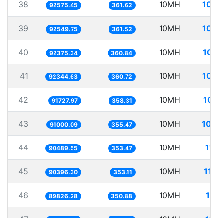
38
10MH
108
92575.45
361.62
39
10MH
108
92549.75
361.52
40
10MH
108
92375.34
360.84
41
10MH
108
92344.63
360.72
42
10MH
109
91727.97
358.31
43
10MH
109
91000.09
355.47
44
10MH
11
90489.55
353.47
45
10MH
110
90396.30
353.11
46
10MH
11
89826.28
350.88