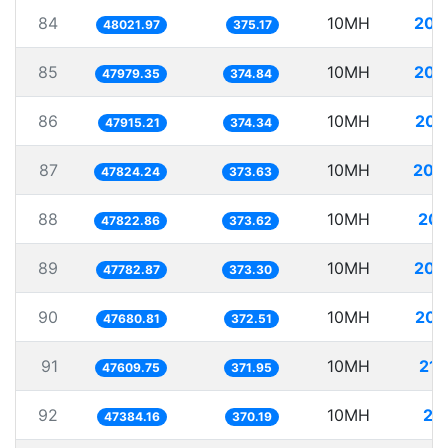
84
10MH
208
48021.97
375.17
85
10MH
208
47979.35
374.84
86
10MH
208
47915.21
374.34
87
10MH
209
47824.24
373.63
88
10MH
209
47822.86
373.62
89
10MH
209
47782.87
373.30
90
10MH
209
47680.81
372.51
91
10MH
210
47609.75
371.95
92
10MH
21
47384.16
370.19