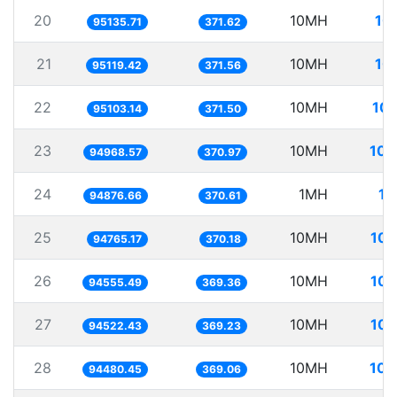
20
10MH
10
95135.71
371.62
21
10MH
10
95119.42
371.56
22
10MH
105
95103.14
371.50
23
10MH
105
94968.57
370.97
24
1MH
10
94876.66
370.61
25
10MH
105
94765.17
370.18
26
10MH
105
94555.49
369.36
27
10MH
105
94522.43
369.23
28
10MH
105
94480.45
369.06