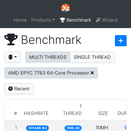
Home
Products
Benchmark
Wizard
Benchmark
MULTI THREADS
SINGLE THREAD
AMD EPYC 7763 64-Core Processor
Recent
1
#
HASHRATE
THREAD
SIZE
DURA
1
10MH
98
101446.63
396.28