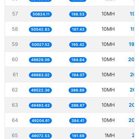
57
10MH
196
50824.11
198.53
58
10MH
197
50542.83
197.43
59
10MH
199
50027.52
195.42
60
10MH
200
49829.09
194.64
61
10MH
201
49683.02
194.07
62
10MH
201
49522.36
386.89
63
10MH
202
49493.43
386.67
64
10MH
203
49204.61
384.41
65
1MH
20
49072.53
191.69