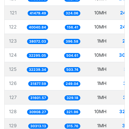
121
10MH
241
41479.49
324.06
122
10MH
249
40040.84
156.41
123
1MH
26
38072.03
396.58
124
10MH
309
32295.05
504.61
125
1MH
31
32239.34
503.74
126
1MH
31
31877.59
249.04
127
1MH
31
31601.57
329.18
128
10MH
323
30908.27
321.96
129
1MH
32
30313.13
315.76