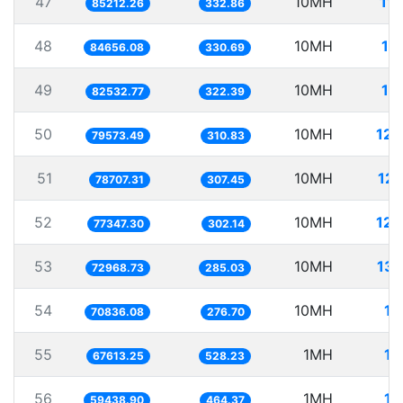
47
10MH
11
85212.26
332.86
48
10MH
11
84656.08
330.69
49
10MH
12
82532.77
322.39
50
10MH
125
79573.49
310.83
51
10MH
127
78707.31
307.45
52
10MH
129
77347.30
302.14
53
10MH
137
72968.73
285.03
54
10MH
14
70836.08
276.70
55
1MH
14
67613.25
528.23
56
1MH
16
59438.90
464.37