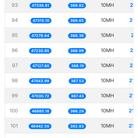
93
10MH
21
47336.61
369.82
94
10MH
211
47315.10
369.65
95
10MH
21
47278.64
369.36
96
10MH
21
47230.85
368.99
97
10MH
212
47127.80
368.19
98
10MH
212
47043.99
367.53
99
10MH
212
47030.72
367.43
100
10MH
213
46885.18
366.29
101
10MH
215
46442.50
362.83