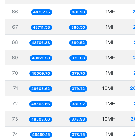
66
1MH
20
48797.15
381.23
67
1MH
20
48711.58
380.56
68
1MH
20
48706.83
380.52
69
1MH
20
48621.58
379.86
70
1MH
20
48609.76
379.76
71
10MH
205
48603.62
379.72
72
1MH
20
48503.66
381.92
73
10MH
206
48503.66
378.93
74
1MH
20
48480.15
378.75