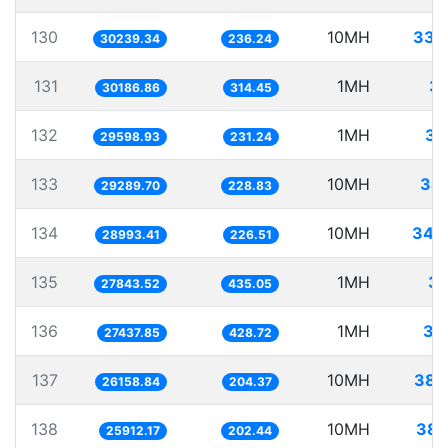
130
10MH
330
30239.34
236.24
131
1MH
33
30186.86
314.45
132
1MH
33
29598.93
231.24
133
10MH
341
29289.70
228.83
134
10MH
344
28993.41
226.51
135
1MH
35
27843.52
435.05
136
1MH
36
27437.85
428.72
137
10MH
382
26158.84
204.37
138
10MH
385
25912.17
202.44