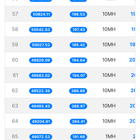
57
10MH
196
50824.11
198.53
58
10MH
197
50542.83
197.43
59
10MH
199
50027.52
195.42
60
10MH
200
49829.09
194.64
61
10MH
201
49683.02
194.07
62
10MH
201
49522.36
386.89
63
10MH
202
49493.43
386.67
64
10MH
203
49204.61
384.41
65
1MH
20
49072.53
191.69