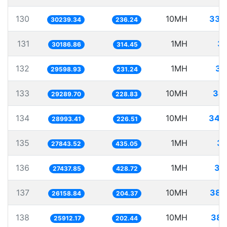
130
10MH
330
30239.34
236.24
131
1MH
33
30186.86
314.45
132
1MH
33
29598.93
231.24
133
10MH
341
29289.70
228.83
134
10MH
344
28993.41
226.51
135
1MH
35
27843.52
435.05
136
1MH
36
27437.85
428.72
137
10MH
382
26158.84
204.37
138
10MH
385
25912.17
202.44