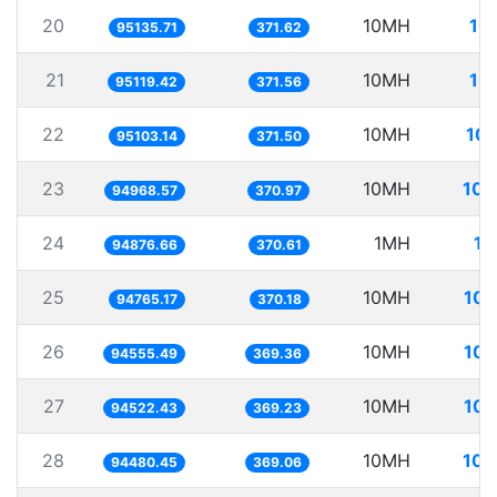
20
10MH
10
95135.71
371.62
21
10MH
10
95119.42
371.56
22
10MH
105
95103.14
371.50
23
10MH
105
94968.57
370.97
24
1MH
10
94876.66
370.61
25
10MH
105
94765.17
370.18
26
10MH
105
94555.49
369.36
27
10MH
105
94522.43
369.23
28
10MH
105
94480.45
369.06