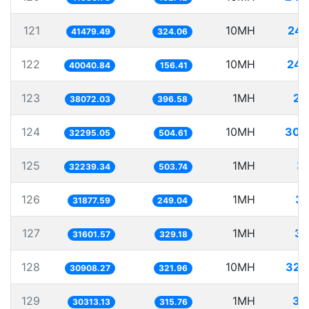
121
10MH
241
41479.49
324.06
122
10MH
249
40040.84
156.41
123
1MH
26
38072.03
396.58
124
10MH
309
32295.05
504.61
125
1MH
31
32239.34
503.74
126
1MH
31
31877.59
249.04
127
1MH
31
31601.57
329.18
128
10MH
323
30908.27
321.96
129
1MH
32
30313.13
315.76