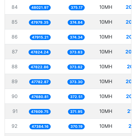
84
10MH
208
48021.97
375.17
85
10MH
208
47979.35
374.84
86
10MH
208
47915.21
374.34
87
10MH
209
47824.24
373.63
88
10MH
209
47822.86
373.62
89
10MH
209
47782.87
373.30
90
10MH
209
47680.81
372.51
91
10MH
210
47609.75
371.95
92
10MH
21
47384.16
370.19