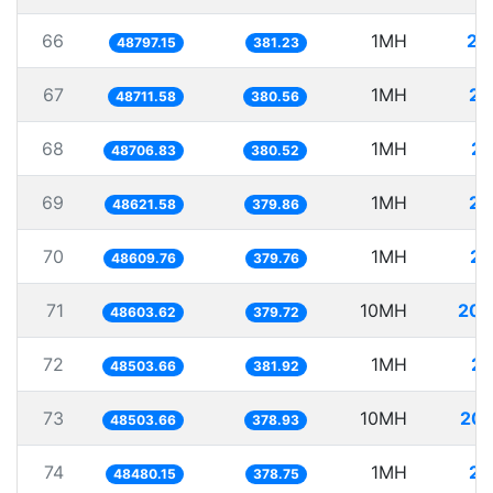
66
1MH
20
48797.15
381.23
67
1MH
20
48711.58
380.56
68
1MH
20
48706.83
380.52
69
1MH
20
48621.58
379.86
70
1MH
20
48609.76
379.76
71
10MH
205
48603.62
379.72
72
1MH
20
48503.66
381.92
73
10MH
206
48503.66
378.93
74
1MH
20
48480.15
378.75