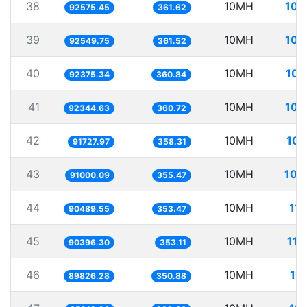
38
10MH
108
92575.45
361.62
39
10MH
108
92549.75
361.52
40
10MH
108
92375.34
360.84
41
10MH
108
92344.63
360.72
42
10MH
109
91727.97
358.31
43
10MH
109
91000.09
355.47
44
10MH
11
90489.55
353.47
45
10MH
110
90396.30
353.11
46
10MH
11
89826.28
350.88