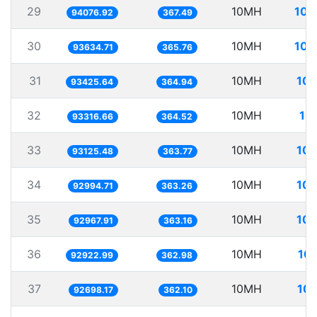
29
10MH
106
94076.92
367.49
30
10MH
106
93634.71
365.76
31
10MH
107
93425.64
364.94
32
10MH
10
93316.66
364.52
33
10MH
107
93125.48
363.77
34
10MH
107
92994.71
363.26
35
10MH
107
92967.91
363.16
36
10MH
107
92922.99
362.98
37
10MH
107
92698.17
362.10