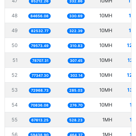
47
10MH
11
85212.26
332.86
48
10MH
11
84656.08
330.69
49
10MH
12
82532.77
322.39
50
10MH
125
79573.49
310.83
51
10MH
127
78707.31
307.45
52
10MH
129
77347.30
302.14
53
10MH
137
72968.73
285.03
54
10MH
14
70836.08
276.70
55
1MH
14
67613.25
528.23
56
1MH
16
59438.90
464.37