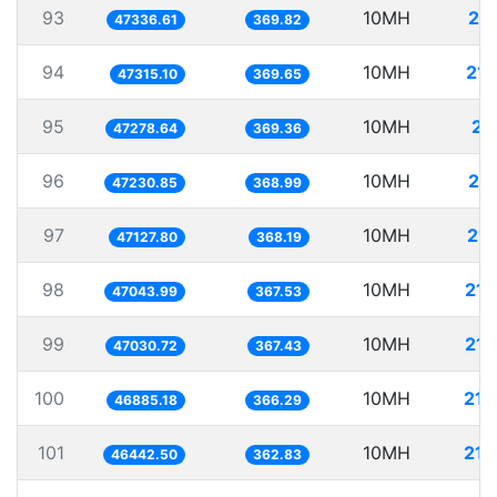
93
10MH
21
47336.61
369.82
94
10MH
211
47315.10
369.65
95
10MH
21
47278.64
369.36
96
10MH
21
47230.85
368.99
97
10MH
212
47127.80
368.19
98
10MH
212
47043.99
367.53
99
10MH
212
47030.72
367.43
100
10MH
213
46885.18
366.29
101
10MH
215
46442.50
362.83