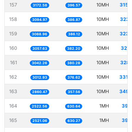
157
10MH
3152
3172.58
396.57
158
10MH
3231
3094.97
386.87
159
10MH
3237
3088.96
386.12
160
10MH
3270
3057.63
382.20
161
10MH
3287
3042.26
380.28
162
10MH
3319
3012.93
376.62
163
10MH
3495
2860.47
357.56
164
1MH
396
2522.56
630.64
165
1MH
396
2521.06
630.27