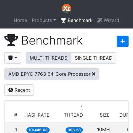
Home
Products
Benchmark
Wizard
Benchmark
MULTI THREADS
SINGLE THREAD
AMD EPYC 7763 64-Core Processor
Recent
1
#
HASHRATE
THREAD
SIZE
DURA
1
10MH
98
101446.63
396.28