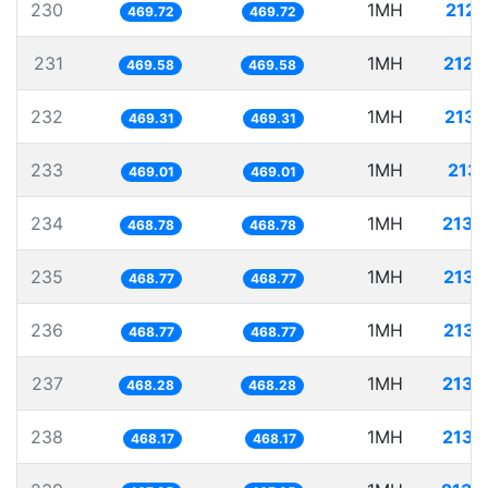
230
1MH
2128
469.72
469.72
231
1MH
2129
469.58
469.58
232
1MH
2130
469.31
469.31
233
1MH
2132
469.01
469.01
234
1MH
2133
468.78
468.78
235
1MH
2133
468.77
468.77
236
1MH
2133
468.77
468.77
237
1MH
2135
468.28
468.28
238
1MH
2135
468.17
468.17